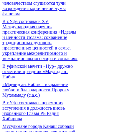
человечеством сгущаются тучи
возрождения коричневой чумы
фашизма
В г.Уфа состоялась XV
Международная научно-
практическая конференция «Идеалы
и ценности Ислама: сохранение
традиционных духовно-
нравственных ценностей в семье,
укрепление межрелигиозного и
межнационального мира и согласия»
В уфимской мечети «Нур» дружно
отметили праздник «Маулид ан-
Наби»
«Маулид ан-Наби» – выражение
любви и благодарности Пророку
Мухаммаду (с.а.с.)
В г.Уфа состоялась церемония
вступления в должность вновь
избранного Главы РБ Радия
Хабирова
Мусульмане города Канаш собрали
гуманитарную помощь для жителей