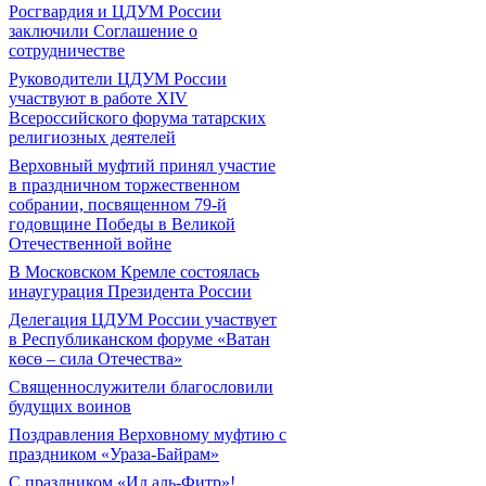
Росгвардия и ЦДУМ России
заключили Соглашение о
сотрудничестве
Руководители ЦДУМ России
участвуют в работе XIV
Всероссийского форума татарских
религиозных деятелей
Верховный муфтий принял участие
в праздничном торжественном
собрании, посвященном 79-й
годовщине Победы в Великой
Отечественной войне
В Московском Кремле состоялась
инаугурация Президента России
Делегация ЦДУМ России участвует
в Республиканском форуме «Ватан
көсө – сила Отечества»
Священнослужители благословили
будущих воинов
Поздравления Верховному муфтию с
праздником «Ураза-Байрам»
С праздником «Ид аль-Фитр»!