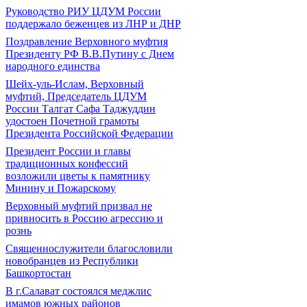
Руководство РИУ ЦДУМ России
поддержало беженцев из ЛНР и ДНР
Поздравление Верховного муфтия
Президенту РФ В.В.Путину с Днем
народного единства
Шейх-уль-Ислам, Верховный
муфтий, Председатель ЦДУМ
России Талгат Сафа Таджуддин
удостоен Почетной грамоты
Президента Российской Федерации
Президент России и главы
традиционных конфессий
возложили цветы к памятнику
Минину и Пожарскому
Верховный муфтий призвал не
привносить в Россию агрессию и
рознь
Священнослужители благословили
новобранцев из Республики
Башкортостан
В г.Салават состоялся меджлис
имамов южных районов