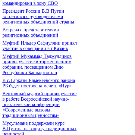
командировки в зону СВО
Президент России В.В.Путин
встретился с руководителями
религиозных объединений страны
Встреча с представителями
религиозных объединений
Муфтий Ильдар Сафиуллин принял
участие в совещании в г.Казань
Муфтий Мухаммад Таджуддинов
принял участие в торжественном
собрании, посвященном Дню
Республики Башкортостан
В с.Тарказы Ермекеевского района
РБ будет построена мечеть «Нур»
Верховный муфтий принял участие
в работе Всероссийской научно-
практической конференции
«Современные вызовы
традиционным ценностям»
Мусульмане поддержали курс
В.Путина на защиту традиционных
ценностей