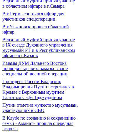
Верховный муфтий принял участие
в областном ифтаре в г.Самара
В г.Пермь состоялся ифтар для
участников спецоперации
В г.Ульяновск прошел областной
ифтар
Верховный муфтий принял участие
в IХ съезде Духовного управления
мусульман РТ и в Республиканском
ифтаре в г.Казань
Имамы ДУМ Дальнего Востока
проводят таравих-намазы в зоне
специальной военной операции
Президент России Владимир
Владимирович Путин встретился в
Кремле с Верховным муфтием
Талгатом Сафа Таджуддином
Путин отметил мужество мусульман,
участвующих в СВО
В Клубе по созданию и сохранению
семьи «Аманат» прошла очередная
встреча