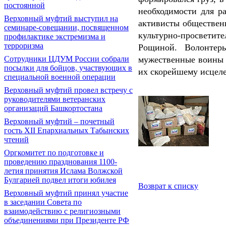
постоянной
необходимости для р
Верховный муфтий выступил на
активисты обществен
семинаре-совещании, посвященном
культурно-просветит
профилактике экстремизма и
терроризма
Рощиной. Волонтер
Сотрудники ЦДУМ России собрали
мужественные воины 
посылки для бойцов, участвующих в
их скорейшему исцел
специальной военной операции
Верховный муфтий провел встречу с
руководителями ветеранских
организаций Башкортостана
Верховный муфтий – почетный
гость ХII Епархиальных Табынских
чтений
Оргкомитет по подготовке и
проведению празднования 1100-
летия принятия Ислама Волжской
Булгарией подвел итоги юбилея
Возврат к списку
Верховный муфтий принял участие
в заседании Совета по
взаимодействию с религиозными
объединениями при Президенте РФ