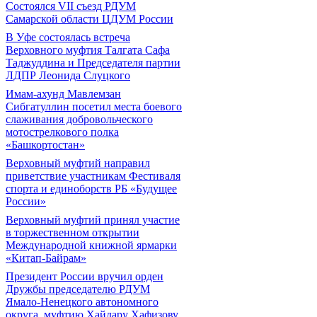
Состоялся VII съезд РДУМ
Самарской области ЦДУМ России
В Уфе состоялась встреча
Верховного муфтия Талгата Сафа
Таджуддина и Председателя партии
ЛДПР Леонида Слуцкого
Имам-ахунд Мавлемзан
Сибгатуллин посетил места боевого
слаживания добровольческого
мотострелкового полка
«Башкортостан»
Верховный муфтий направил
приветствие участникам Фестиваля
спорта и единоборств РБ «Будущее
России»
Верховный муфтий принял участие
в торжественном открытии
Международной книжной ярмарки
«Китап-Байрам»
Президент России вручил орден
Дружбы председателю РДУМ
Ямало-Ненецкого автономного
округа, муфтию Хайдару Хафизову