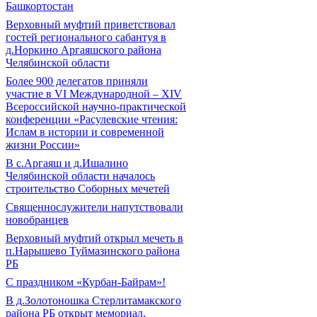
Башкортостан
Верховный муфтий приветствовал
гостей регионального сабантуя в
д.Норкино Аргаяшского района
Челябинской области
Более 900 делегатов приняли
участие в VI Международной – ХIV
Всероссийской научно-практической
конференции «Расулевские чтения:
Ислам в истории и современной
жизни России»
В с.Аргаяш и д.Ишалино
Челябинской области началось
строительство Соборных мечетей
Священнослужители напутствовали
новобранцев
Верховный муфтий открыл мечеть в
п.Нарышево Туймазинского района
РБ
С праздником «Курбан-Байрам»!
В д.Золотоношка Стерлитамакского
района РБ открыт мемориал,