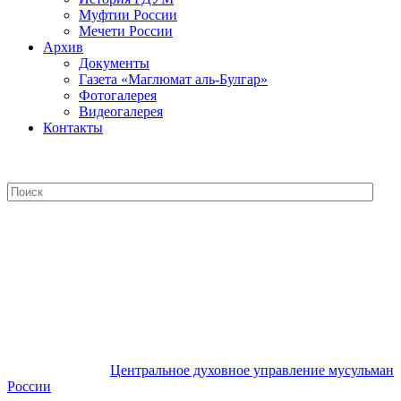
Муфтии России
Мечети России
Архив
Документы
Газета «Маглюмат аль-Булгар»
Фотогалерея
Видеогалерея
Контакты
Центральное духовное управление
мусульман России
Центральное духовное управление мусульман
России