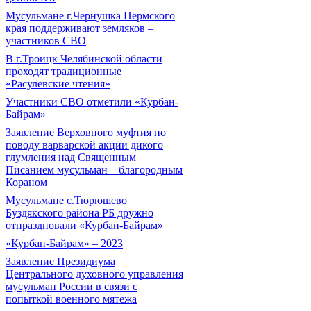
Мусульмане г.Чернушка Пермского
края поддерживают земляков –
участников СВО
В г.Троицк Челябинской области
проходят традиционные
«Расулевские чтения»
Участники СВО отметили «Курбан-
Байрам»
Заявление Верховного муфтия по
поводу варварской акции дикого
глумления над Священным
Писанием мусульман – благородным
Кораном
Мусульмане с.Тюрюшево
Буздякского района РБ дружно
отпраздновали «Курбан-Байрам»
«Курбан-Байрам» – 2023
Заявление Президиума
Центрального духовного управления
мусульман России в связи с
попыткой военного мятежа