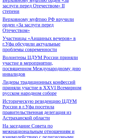
Верховному муфтию орден «За
заслуги перед Отечеством» II
степени
Верховному муфтию РФ вручили
орден «За заслуги перед
Отечеством»
Участницы «Аишиных вечеров» в
г.Уфа обсудили актуальные
проблемы современности
Волонтеры ЦДУМ России приняли
участие в мероприятии,
посвященном Международному дню
инвалидов
Лидеры традиционных конфессий
приняли участие в XXVI Всемирном
русском народном соборе
Историческую резиденцию ЦДУМ
России в г.Уфа посетила
правительственная делегация из
Астраханской области
На заседание Совета по
межнациональным отношениям и
взаимодействию с религиозными