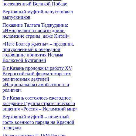
посвященный Великой Победе
Верховный муфтий напутствовал
выпускников
Покаяние Талгата Таджуддина:
«Империалисты вовсю доили
исламские страны, даже Китай»
«Изге Болгар җыены» – праздник,
приуроченный к очередной
годовщине принятия Ислама
Волжской Булгарией
В г.Казань продолжил работу XV
Всероссийский форум татарских
религиозных деятелей
«Национальная самобытность и
религия»
В г.Казань состоялось ежегодное
заседание Группы стратегического
видения «Россия – Исламский мир»
Верховный муфтий – почетный
гость военного парада на Красной
площади
Представители ЦДУМ России –