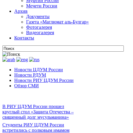
Муфтии России
Мечети России
Архив
Документы
Газета «Маглюмат аль-Булгар»
Фотогалерея
Видеогалерея
Контакты
Новости ЦДУМ России
Новости РДУМ
Новости РИУ ЦДУМ России
Обзор СМИ
В РИУ ЦДУМ России прошел
круглый стол «Защита Отечества –
священный долг мусульманина»
Студенты РИУ ЦДУМ России
встретились с полковым имамом