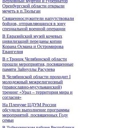
Верховный муфтий и губернатор
Оренбургской области открыли
мечеть в п.Тюльган
Священнослужители напутствовали
бойцов, отправляющихся в зону
специальной военной операции
В Евразийский музей кочевых
цивилизаций переданы копии
Корана Османа и Остромирова
Евангелия
В г.Троицк Челябинской области
прошли мероприятия, посвященные
памяти Зайнуллы Расулева
В Челябинской области проходит I
молодежный межрелигиозный
(православно-мусульманский)
тренинг «Урал – территория мира и
согласия»
На Пленуме ЦДУМ России
обсудили выполнение программы
мероприятий, посвященных Году
семьи
В Туймазинском районе Республики