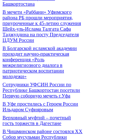
Башкортостана
В мечети «Раббани» Уфимского
района РБ прошли мероприятия,
приуроченные к 45-летию служения
Шейх-уль-Ислама Талгата Сафа
Таджуддина на посту Председателя
ЦДУМ России
В Болгарской исламской академии
проходит научно-практическая
конференция «Роль
межрелигиозного диалога в
патриотическом воспитании
молодежи»
Сотрудники УФСИН России по
Республике Башкортостан посетили
Первую соборную мечеть г.Уфа
В Уфе простились с Героем России
Ильдаром Суфияровым
Верховный муфтий – почетный
гость торжеств в Дагестане
В Чишминском районе состоялся XX
Собор мусульман Республики