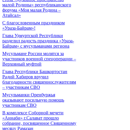
малой Родины» республиканского
форума «Моя малая Родина –
Атайсал»
С благословенным праздником
«Ураза-Байрам»!
Глава Удмуртской Республики
разделил радость праздника «Ураза-
Байрам» с мусульманами региона
Мусульмане России молятся за
участников военной спецоперации –
Верховный муфтий
Глава Республики Башкортостан
Радий Хабиров вручил
благодарности священнослужителям
– участникам СВО
Мусульманки Оренбуржья
оказывают посильную помощь
участникам СВО
В комплексе Соборной мечети
«Аннаби» г.Салават прошло
собрание, посвященное Священному
месяцу Рамазан