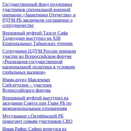
Государственный фонд поддержки
участников специальной военной
операции «Защитники Отечества» и
РДУМ РБ заключили соглашение о
сотрудничестве
Верховный муфтий Талгат Сафа
Таджуддин выступил на ХIII
Епархиальных Табынских чтениях
Сотрудники ЦДУМ России приняли
участие во Всероссийском форуме
«Реализация государственной
национальной политики в условиях
глобальных вызовов»
Имам-ахунд Мавлемзан
Сибгатуллин – участник
Всероссийского форума
Верховный муфтий выступил на
заседании Совета при Главе РБ по
межнациональным отношениям
Мусульмане г.Октябрьский РБ
помогают семьям участников СВО
Имам Рафис Сафин вернулся из