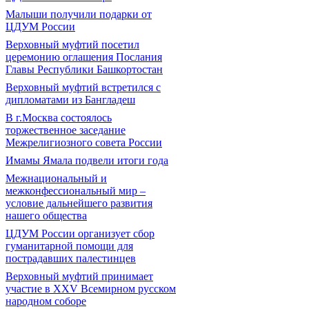
Малыши получили подарки от
ЦДУМ России
Верховный муфтий посетил
церемонию оглашения Послания
Главы Республики Башкортостан
Верховный муфтий встретился с
дипломатами из Бангладеш
В г.Москва состоялось
торжественное заседание
Межрелигиозного совета России
Имамы Ямала подвели итоги года
Межнациональный и
межконфессиональный мир –
условие дальнейшего развития
нашего общества
ЦДУМ России организует сбор
гуманитарной помощи для
пострадавших палестинцев
Верховный муфтий принимает
участие в XXV Всемирном русском
народном соборе