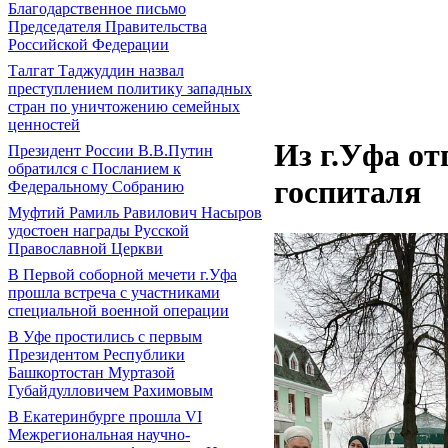
Благодарственное письмо
Председателя Правительства
Российской Федерации
Талгат Таджуддин назвал
преступлением политику западных
стран по уничтожению семейных
ценностей
Из г.Уфа о
Президент России В.В.Путин
обратился с Посланием к
госпиталя
Федеральному Собранию
Муфтий Рамиль Равилович Насыров
удостоен награды Русской
Православной Церкви
В Первой соборной мечети г.Уфа
прошла встреча с участниками
специальной военной операции
В Уфе простились с первым
Президентом Республики
Башкортостан Муртазой
Губайдулловичем Рахимовым
В Екатеринбурге прошла VI
Межрегиональная научно-