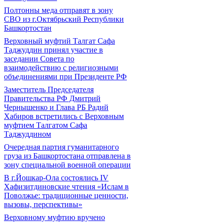
Полтонны меда отправят в зону
СВО из г.Октябрьский Республики
Башкортостан
Верховный муфтий Талгат Сафа
Таджуддин принял участие в
заседании Совета по
взаимодействию с религиозными
объединениями при Президенте РФ
Заместитель Председателя
Правительства РФ Дмитрий
Чернышенко и Глава РБ Радий
Хабиров встретились с Верховным
муфтием Талгатом Сафа
Таджуддином
Очередная партия гуманитарного
груза из Башкортостана отправлена в
зону специальной военной операции
В г.Йошкар-Ола состоялись IV
Хафизитдиновские чтения «Ислам в
Поволжье: традиционные ценности,
вызовы, перспективы»
Верховному муфтию вручено