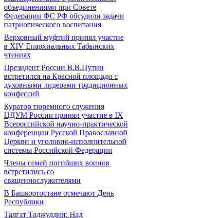
объединениями при Совете
Федерации ФС РФ обсудили задачи
патриотического воспитания
Верховный муфтий принял участие
в ХIV Епархиальных Табынских
чтениях
Президент России В.В.Путин
встретился на Красной площади с
духовными лидерами традиционных
конфессий
Куратор тюремного служения
ЦДУМ России принял участие в IX
Всероссийской научно-практической
конференции Русской Православной
Церкви и уголовно-исполнительной
системы Российской Федерации
Члены семей погибших воинов
встретились со
священнослужителями
В Башкортостане отмечают День
Республики
Талгат Таджуддин: Над