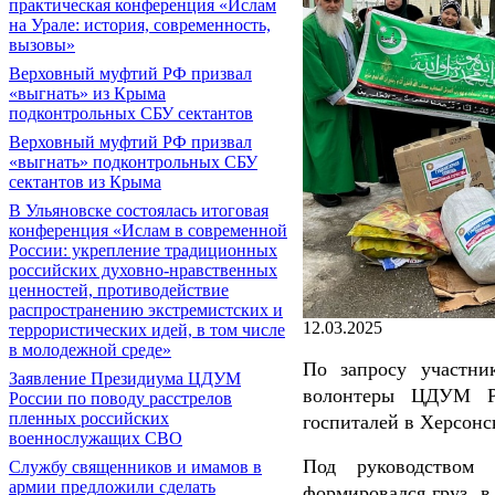
практическая конференция «Ислам
на Урале: история, современность,
вызовы»
Верховный муфтий РФ призвал
«выгнать» из Крыма
подконтрольных СБУ сектантов
Верховный муфтий РФ призвал
«выгнать» подконтрольных СБУ
сектантов из Крыма
В Ульяновске состоялась итоговая
конференция «Ислам в современной
России: укрепление традиционных
российских духовно-нравственных
ценностей, противодействие
распространению экстремистских и
12.03.2025
террористических идей, в том числе
в молодежной среде»
По запросу участни
Заявление Президиума ЦДУМ
волонтеры ЦДУМ Ро
России по поводу расстрелов
пленных российских
госпиталей в Херсонс
военнослужащих СВО
Под руководством
Службу священников и имамов в
армии предложили сделать
формировался груз, в