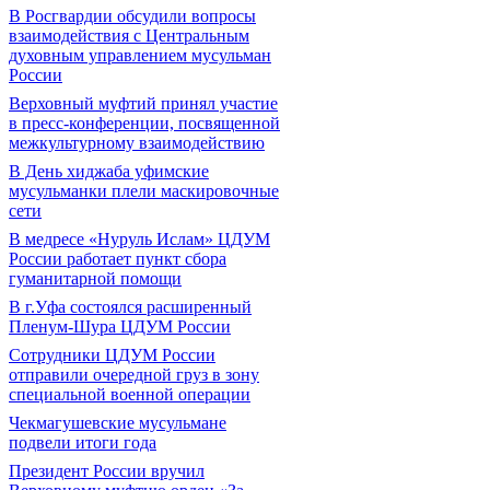
В Росгвардии обсудили вопросы
взаимодействия с Центральным
духовным управлением мусульман
России
Верховный муфтий принял участие
в пресс-конференции, посвященной
межкультурному взаимодействию
В День хиджаба уфимские
мусульманки плели маскировочные
сети
В медресе «Нуруль Ислам» ЦДУМ
России работает пункт сбора
гуманитарной помощи
В г.Уфа состоялся расширенный
Пленум-Шура ЦДУМ России
Сотрудники ЦДУМ России
отправили очередной груз в зону
специальной военной операции
Чекмагушевские мусульмане
подвели итоги года
Президент России вручил