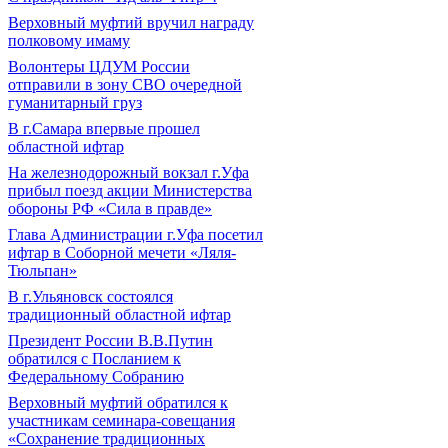
Верховный муфтий вручил награду
полковому имаму
Волонтеры ЦДУМ России
отправили в зону СВО очередной
гуманитарный груз
В г.Самара впервые прошел
областной ифтар
На железнодорожный вокзал г.Уфа
прибыл поезд акции Министерства
обороны РФ «Сила в правде»
Глава Администрации г.Уфа посетил
ифтар в Соборной мечети «Ляля-
Тюльпан»
В г.Ульяновск состоялся
традиционный областной ифтар
Президент России В.В.Путин
обратился с Посланием к
Федеральному Собранию
Верховный муфтий обратился к
участникам семинара-совещания
«Сохранение традиционных