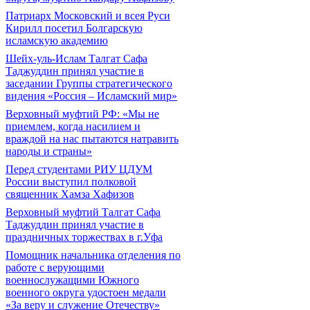
Патриарх Московский и всея Руси
Кирилл посетил Болгарскую
исламскую академию
Шейх-уль-Ислам Талгат Сафа
Таджуддин принял участие в
заседании Группы стратегического
видения «Россия – Исламский мир»
Верховный муфтий РФ: «Мы не
приемлем, когда насилием и
враждой на нас пытаются натравить
народы и страны»
Перед студентами РИУ ЦДУМ
России выступил полковой
священник Хамза Хафизов
Верховный муфтий Талгат Сафа
Таджуддин принял участие в
праздничных торжествах в г.Уфа
Помощник начальника отделения по
работе с верующими
военнослужащими Южного
военного округа удостоен медали
«За веру и служение Отечеству»