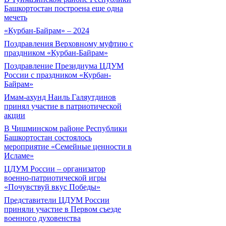
Башкортостан построена еще одна
мечеть
«Курбан-Байрам» – 2024
Поздравления Верховному муфтию с
праздником «Курбан-Байрам»
Поздравление Президиума ЦДУМ
России с праздником «Курбан-
Байрам»
Имам-ахунд Наиль Галяутдинов
принял участие в патриотической
акции
В Чишминском районе Республики
Башкортостан состоялось
мероприятие «Семейные ценности в
Исламе»
ЦДУМ России – организатор
военно-патриотической игры
«Почувствуй вкус Победы»
Представители ЦДУМ России
приняли участие в Первом съезде
военного духовенства