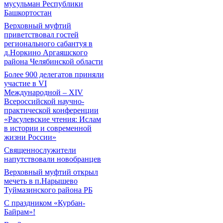
мусульман Республики
Башкортостан
Верховный муфтий
приветствовал гостей
регионального сабантуя в
д.Норкино Аргаяшского
района Челябинской области
Более 900 делегатов приняли
участие в VI
Международной – ХIV
Всероссийской научно-
практической конференции
«Расулевские чтения: Ислам
в истории и современной
жизни России»
Священнослужители
напутствовали новобранцев
Верховный муфтий открыл
мечеть в п.Нарышево
Туймазинского района РБ
С праздником «Курбан-
Байрам»!