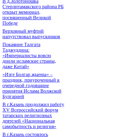
В д.Золотоношка
Стерлитамакского района РБ
открыт мемориал,
посвященный Великой
Победе
Верховный муфтий
напутствовал выпускников
Покаяние Талгата
Таджуддина:
«Империалисты вовсю
доили исламские страны,
даже Китай»
«Изге Болгар җыены» –
праздник, приуроченный к
очередной годовщине
принятия Ислама Волжской
Булгарией
В г.Казань продолжил работу
XV Всероссийский форум
татарских религиозных
деятелей «Национальная
самобытность и религия»
В г.Казань состоялось