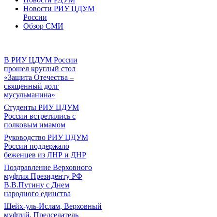
Новости РИУ ЦДУМ
России
Обзор СМИ
В РИУ ЦДУМ России
прошел круглый стол
«Защита Отечества –
священный долг
мусульманина»
Студенты РИУ ЦДУМ
России встретились с
полковым имамом
Руководство РИУ ЦДУМ
России поддержало
беженцев из ЛНР и ДНР
Поздравление Верховного
муфтия Президенту РФ
В.В.Путину с Днем
народного единства
Шейх-уль-Ислам, Верховный
муфтий, Председатель