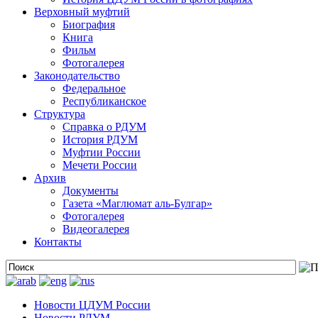
Верховный муфтий
Биография
Книга
Фильм
Фотогалерея
Законодательство
Федеральное
Республиканское
Структура
Справка о РДУМ
История РДУМ
Муфтии России
Мечети России
Архив
Документы
Газета «Маглюмат аль-Булгар»
Фотогалерея
Видеогалерея
Контакты
Новости ЦДУМ России
Новости РДУМ