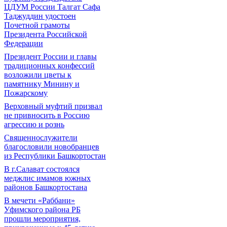
ЦДУМ России Талгат Сафа
Таджуддин удостоен
Почетной грамоты
Президента Российской
Федерации
Президент России и главы
традиционных конфессий
возложили цветы к
памятнику Минину и
Пожарскому
Верховный муфтий призвал
не привносить в Россию
агрессию и рознь
Священнослужители
благословили новобранцев
из Республики Башкортостан
В г.Салават состоялся
меджлис имамов южных
районов Башкортостана
В мечети «Раббани»
Уфимского района РБ
прошли мероприятия,