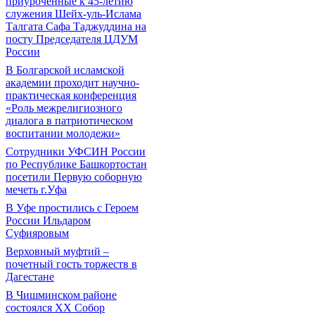
приуроченные к 45-летию
служения Шейх-уль-Ислама
Талгата Сафа Таджуддина на
посту Председателя ЦДУМ
России
В Болгарской исламской
академии проходит научно-
практическая конференция
«Роль межрелигиозного
диалога в патриотическом
воспитании молодежи»
Сотрудники УФСИН России
по Республике Башкортостан
посетили Первую соборную
мечеть г.Уфа
В Уфе простились с Героем
России Ильдаром
Суфияровым
Верховный муфтий –
почетный гость торжеств в
Дагестане
В Чишминском районе
состоялся XX Собор