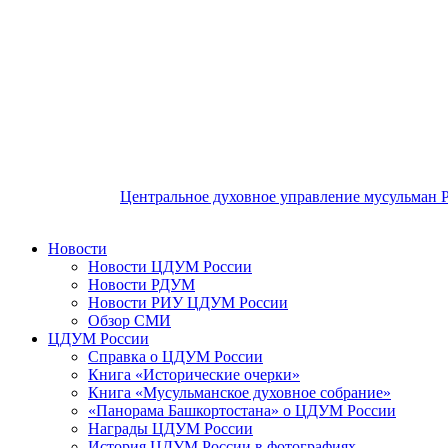
Центральное духовное управление мусульман 
Новости
Новости ЦДУМ России
Новости РДУМ
Новости РИУ ЦДУМ России
Обзор СМИ
ЦДУМ России
Справка о ЦДУМ России
Книга «Исторические очерки»
Книга «Мусульманское духовное собрание»
«Панорама Башкортостана» о ЦДУМ России
Награды ЦДУМ России
История ЦДУМ России в фотографиях