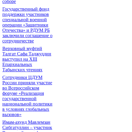
соборе
Государственный фонд
поддержки участников
специальной военной
операции «Защитники
Отечества» и РДУМ РБ
заключили соглашение о
сотрудничестве
Верховный муфтий
Талгат Сафа Таджуддин
выступил на ХIII
Епархиальных
Табынских чтениях
Сотрудники ЦДУМ
России приняли участие
во Всероссийском
форуме «Реализация
государственной
национальной политики
в условиях глобальных
вызовов»
Имам-ахунд Мавлемзан
Сибгатуллин – участник