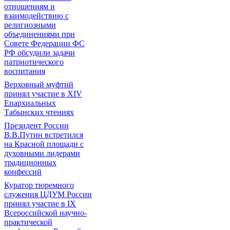
отношениям и
взаимодействию с
религиозными
объединениями при
Совете Федерации ФС
РФ обсудили задачи
патриотического
воспитания
Верховный муфтий
принял участие в ХIV
Епархиальных
Табынских чтениях
Президент России
В.В.Путин встретился
на Красной площади с
духовными лидерами
традиционных
конфессий
Куратор тюремного
служения ЦДУМ России
принял участие в IX
Всероссийской научно-
практической