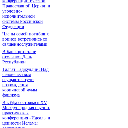
конференции Русской
Православной Церкви и
уголовно-
исполнительной
системы Российской
Федерации
Члены семей погибших
воинов встретились со
священнослужителями
В Башкортостане
отмечают День
Республики
Талгат Таджуддин: Над
человечеством
сгущаются тучи
возрождения
коричневой чумы
фашизма
В г.Уфа состоялась XV
Международная научно-
практическая
конференция «Идеалы и
ценности Ислама: