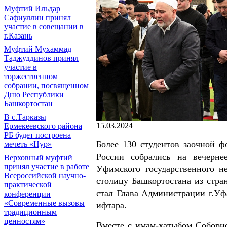
Муфтий Ильдар
Сафиуллин принял
участие в совещании в
г.Казань
Муфтий Мухаммад
Таджуддинов принял
участие в
торжественном
собрании, посвященном
Дню Республики
Башкортостан
В с.Тарказы
15.03.2024
Ермекеевского района
РБ будет построена
Более 130 студентов заочной 
мечеть «Нур»
России собрались на вечерне
Верховный муфтий
принял участие в работе
Уфимского государственного н
Всероссийской научно-
столицу Башкортостана из стра
практической
стал Глава Администрации г.Уф
конференции
«Современные вызовы
ифтара.
традиционным
ценностям»
Вместе с имам-хатыбом Соборн