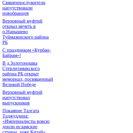
Священнослужители
напутствовали
новобранцев
Верховный муфтий
открыл мечеть в
п.Нарышево
Туймазинского района
РБ
С праздником «Курбан-
Байрам»!
В д.Золотоношка
Стерлитамакского
района РБ открыт
мемориал, посвященный
Великой Победе
Верховный муфтий
напутствовал
выпускников
Покаяние Талгата
Таджуддина:
«Империалисты вовсю
доили исламские
страны, даже Китай»