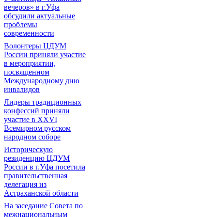
вечеров» в г.Уфа
обсудили актуальные
проблемы
современности
Волонтеры ЦДУМ
России приняли участие
в мероприятии,
посвященном
Международному дню
инвалидов
Лидеры традиционных
конфессий приняли
участие в XXVI
Всемирном русском
народном соборе
Историческую
резиденцию ЦДУМ
России в г.Уфа посетила
правительственная
делегация из
Астраханской области
На заседание Совета по
межнациональным