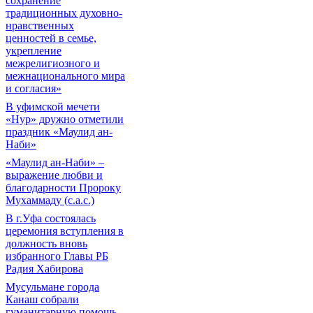
сохранение
традиционных духовно-
нравственных
ценностей в семье,
укрепление
межрелигиозного и
межнационального мира
и согласия»
В уфимской мечети
«Нур» дружно отметили
праздник «Маулид ан-
Наби»
«Маулид ан-Наби» –
выражение любви и
благодарности Пророку
Мухаммаду (с.а.с.)
В г.Уфа состоялась
церемония вступления в
должность вновь
избранного Главы РБ
Радия Хабирова
Мусульмане города
Канаш собрали
гуманитарную помощь