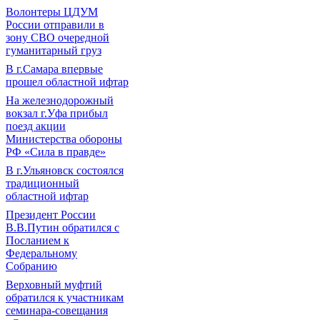
Волонтеры ЦДУМ
России отправили в
зону СВО очередной
гуманитарный груз
В г.Самара впервые
прошел областной ифтар
На железнодорожный
вокзал г.Уфа прибыл
поезд акции
Министерства обороны
РФ «Сила в правде»
В г.Ульяновск состоялся
традиционный
областной ифтар
Президент России
В.В.Путин обратился с
Посланием к
Федеральному
Собранию
Верховный муфтий
обратился к участникам
семинара-совещания