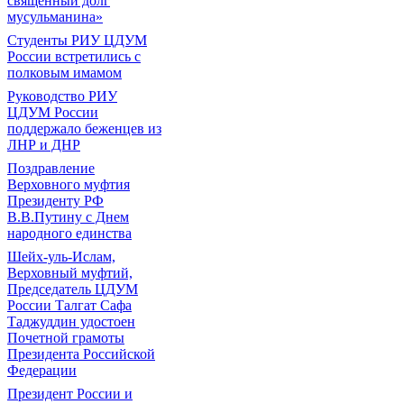
священный долг
мусульманина»
Студенты РИУ ЦДУМ
России встретились с
полковым имамом
Руководство РИУ
ЦДУМ России
поддержало беженцев из
ЛНР и ДНР
Поздравление
Верховного муфтия
Президенту РФ
В.В.Путину с Днем
народного единства
Шейх-уль-Ислам,
Верховный муфтий,
Председатель ЦДУМ
России Талгат Сафа
Таджуддин удостоен
Почетной грамоты
Президента Российской
Федерации
Президент России и