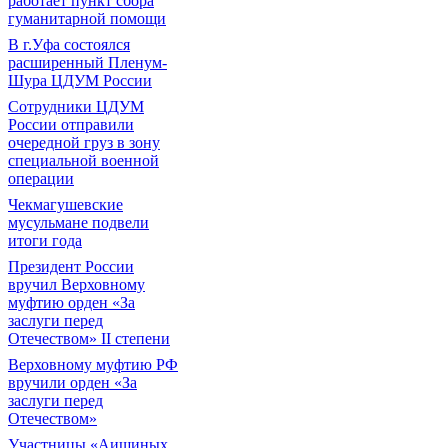
работает пункт сбора
гуманитарной помощи
В г.Уфа состоялся
расширенный Пленум-
Шура ЦДУМ России
Сотрудники ЦДУМ
России отправили
очередной груз в зону
специальной военной
операции
Чекмагушевские
мусульмане подвели
итоги года
Президент России
вручил Верховному
муфтию орден «За
заслуги перед
Отечеством» II степени
Верховному муфтию РФ
вручили орден «За
заслуги перед
Отечеством»
Участницы «Аишиных