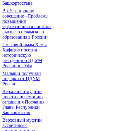
Башкортостана
В г.Уфа прошло
совещание «Проблемы
повышения
эффективности системы
высшего исламского
образования в России»
Полковой имам Хамза
Хафизов посетил
историческую
резиденцию ЦДУМ
России в г.Уфа
Малыши получили
подарки от ЦДУМ
России
Верховный муфтий
посетил церемонию
оглашения Послания
Главы Республики
Башкортостан
Верховный муфтий
встретился с
дипломатами из