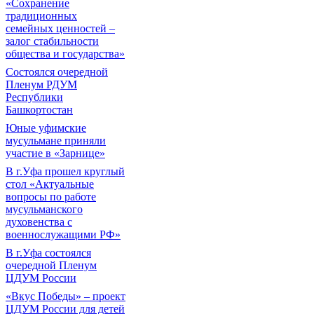
«Сохранение
традиционных
семейных ценностей –
залог стабильности
общества и государства»
Состоялся очередной
Пленум РДУМ
Республики
Башкортостан
Юные уфимские
мусульмане приняли
участие в «Зарнице»
В г.Уфа прошел круглый
стол «Актуальные
вопросы по работе
мусульманского
духовенства с
военнослужащими РФ»
В г.Уфа состоялся
очередной Пленум
ЦДУМ России
«Вкус Победы» – проект
ЦДУМ России для детей