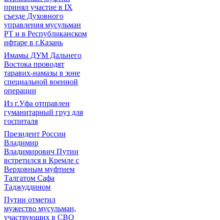
принял участие в IХ
съезде Духовного
управления мусульман
РТ и в Республиканском
ифтаре в г.Казань
Имамы ДУМ Дальнего
Востока проводят
таравих-намазы в зоне
специальной военной
операции
Из г.Уфа отправлен
гуманитарный груз для
госпиталя
Президент России
Владимир
Владимирович Путин
встретился в Кремле с
Верховным муфтием
Талгатом Сафа
Таджуддином
Путин отметил
мужество мусульман,
участвующих в СВО