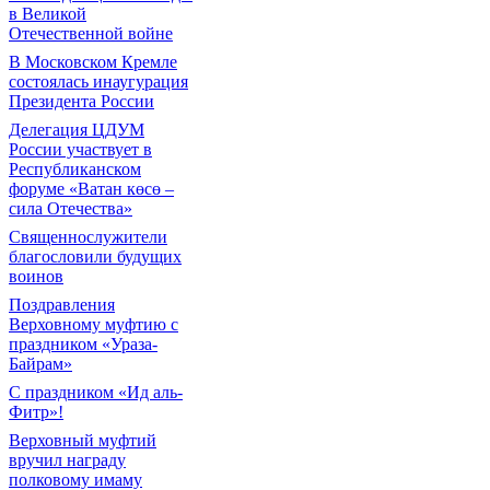
в Великой
Отечественной войне
В Московском Кремле
состоялась инаугурация
Президента России
Делегация ЦДУМ
России участвует в
Республиканском
форуме «Ватан көсө –
сила Отечества»
Священнослужители
благословили будущих
воинов
Поздравления
Верховному муфтию с
праздником «Ураза-
Байрам»
С праздником «Ид аль-
Фитр»!
Верховный муфтий
вручил награду
полковому имаму