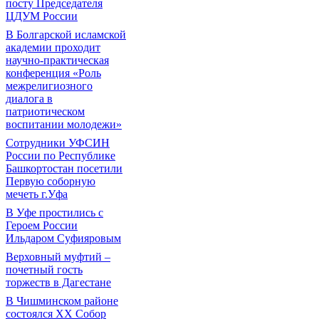
посту Председателя
ЦДУМ России
В Болгарской исламской
академии проходит
научно-практическая
конференция «Роль
межрелигиозного
диалога в
патриотическом
воспитании молодежи»
Сотрудники УФСИН
России по Республике
Башкортостан посетили
Первую соборную
мечеть г.Уфа
В Уфе простились с
Героем России
Ильдаром Суфияровым
Верховный муфтий –
почетный гость
торжеств в Дагестане
В Чишминском районе
состоялся XX Собор