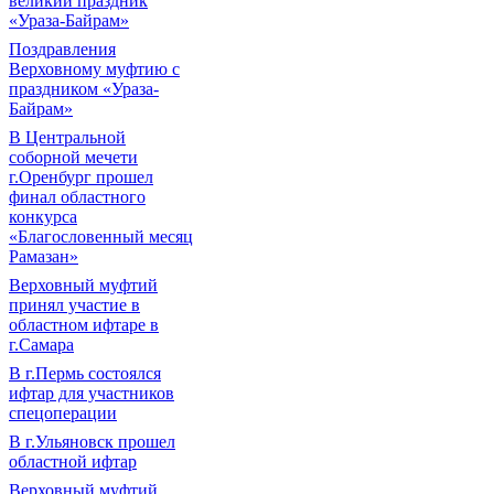
великий праздник
«Ураза-Байрам»
Поздравления
Верховному муфтию с
праздником «Ураза-
Байрам»
В Центральной
соборной мечети
г.Оренбург прошел
финал областного
конкурса
«Благословенный месяц
Рамазан»
Верховный муфтий
принял участие в
областном ифтаре в
г.Самара
В г.Пермь состоялся
ифтар для участников
спецоперации
В г.Ульяновск прошел
областной ифтар
Верховный муфтий