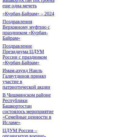
Башкортостан построена
еще одна мечеть
«Курбан-Байрам» – 2024
Поздравления
Верховному муфтию с
праздником «Курбан-
Байрам»
Поздравление
Президиума ЦДУМ
России с праздником
«Курбан-Байрам»
Имам-ахунд Наиль
Галяутдинов принял
участие в
патриотической акции
В Чишминском районе
Республики
Башкортостан
состоялось мероприятие
«Семейные ценности в
Исламе»
ЦДУМ России –
организатор военно-