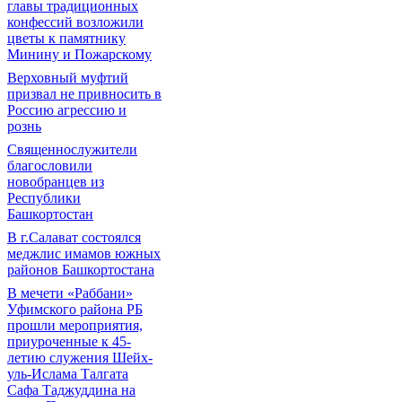
главы традиционных
конфессий возложили
цветы к памятнику
Минину и Пожарскому
Верховный муфтий
призвал не привносить в
Россию агрессию и
рознь
Священнослужители
благословили
новобранцев из
Республики
Башкортостан
В г.Салават состоялся
меджлис имамов южных
районов Башкортостана
В мечети «Раббани»
Уфимского района РБ
прошли мероприятия,
приуроченные к 45-
летию служения Шейх-
уль-Ислама Талгата
Сафа Таджуддина на