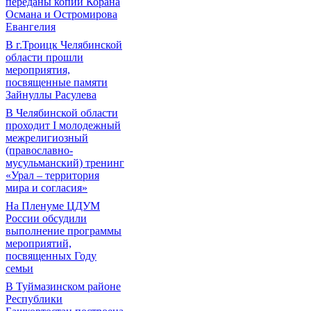
переданы копии Корана
Османа и Остромирова
Евангелия
В г.Троицк Челябинской
области прошли
мероприятия,
посвященные памяти
Зайнуллы Расулева
В Челябинской области
проходит I молодежный
межрелигиозный
(православно-
мусульманский) тренинг
«Урал – территория
мира и согласия»
На Пленуме ЦДУМ
России обсудили
выполнение программы
мероприятий,
посвященных Году
семьи
В Туймазинском районе
Республики