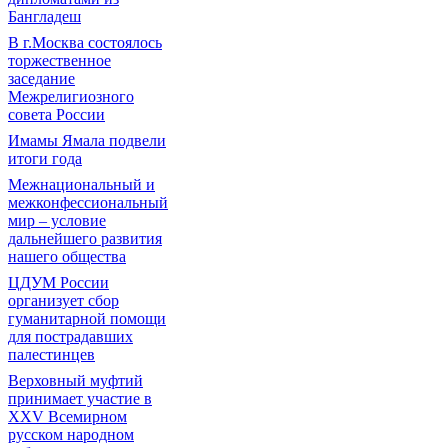
Бангладеш
В г.Москва состоялось
торжественное
заседание
Межрелигиозного
совета России
Имамы Ямала подвели
итоги года
Межнациональный и
межконфессиональный
мир – условие
дальнейшего развития
нашего общества
ЦДУМ России
организует сбор
гуманитарной помощи
для пострадавших
палестинцев
Верховный муфтий
принимает участие в
XXV Всемирном
русском народном