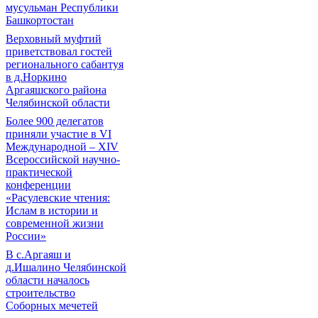
мусульман Республики
Башкортостан
Верховный муфтий
приветствовал гостей
регионального сабантуя
в д.Норкино
Аргаяшского района
Челябинской области
Более 900 делегатов
приняли участие в VI
Международной – ХIV
Всероссийской научно-
практической
конференции
«Расулевские чтения:
Ислам в истории и
современной жизни
России»
В с.Аргаяш и
д.Ишалино Челябинской
области началось
строительство
Соборных мечетей