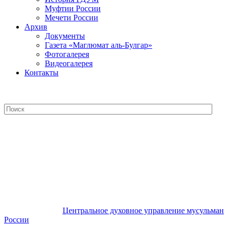
Муфтии России
Мечети России
Архив
Документы
Газета «Маглюмат аль-Булгар»
Фотогалерея
Видеогалерея
Контакты
Центральное духовное управление
мусульман России
Центральное духовное управление мусульман
России