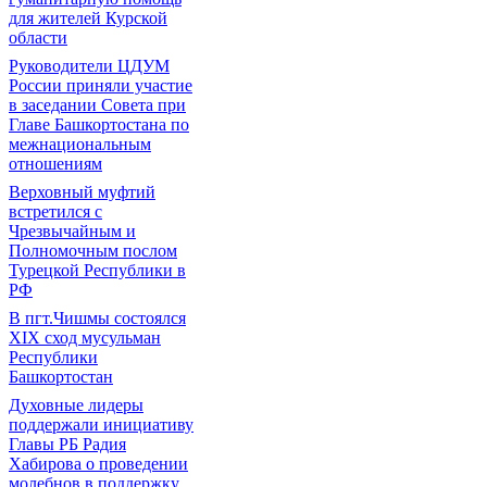
для жителей Курской
области
Руководители ЦДУМ
России приняли участие
в заседании Совета при
Главе Башкортостана по
межнациональным
отношениям
Верховный муфтий
встретился с
Чрезвычайным и
Полномочным послом
Турецкой Республики в
РФ
В пгт.Чишмы состоялся
XIX сход мусульман
Республики
Башкортостан
Духовные лидеры
поддержали инициативу
Главы РБ Радия
Хабирова о проведении
молебнов в поддержку