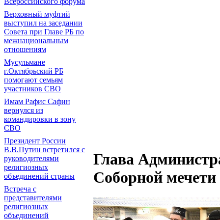
Всероссийского форума
Верховный муфтий
выступил на заседании
Совета при Главе РБ по
межнациональным
отношениям
Мусульмане
г.Октябрьский РБ
помогают семьям
участников СВО
Имам Рафис Сафин
вернулся из
командировки в зону
СВО
Президент России
В.В.Путин встретился с
Глава Администра
руководителями
религиозных
Соборной мечети
объединений страны
Встреча с
представителями
религиозных
объединений