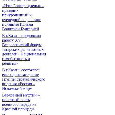
«Изге Болгар җыены» –
праздник,
приуроченный к
очередной годовщине
принятия Ислама
Волжской Булгарией
В г.Казань продолжил
работу XV
Всероссийский форум
татарских религиозных
деятелей «Национальная
самобытность и
религия»
В г.Казань состоялось
ежегодное заседание
Группы стратегического
видения «Россия –
Исламский мир»
Верховный муфтий –
почетный гость
военного парада на
Красной площади