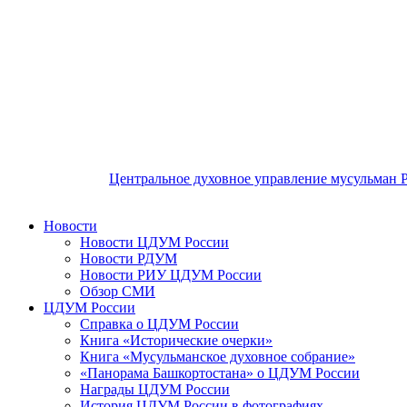
Центральное духовное управление мусульман 
Новости
Новости ЦДУМ России
Новости РДУМ
Новости РИУ ЦДУМ России
Обзор СМИ
ЦДУМ России
Справка о ЦДУМ России
Книга «Исторические очерки»
Книга «Мусульманское духовное собрание»
«Панорама Башкортостана» о ЦДУМ России
Награды ЦДУМ России
История ЦДУМ России в фотографиях