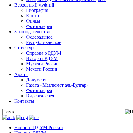
Верховный муфтий
Биография
Книга
Фильм
Фотогалерея
Законодательство
Федеральное
Республиканское
Структура
Справка о РДУМ
История РДУМ
Муфтии России
Мечети России
Архив
Документы
Газета «Маглюмат аль-Булгар»
Фотогалерея
Видеогалерея
Контакты
Новости ЦДУМ России
Новости РДУМ