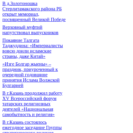
В д.Золотоношка
Стерлитамакского района РБ
открыт мемориал,
посвященный Великой Победе
Верховный муфтий
напутствовал выпускников
Покаяние Талгата
Таджуддина: «Империалисты
вовсю доили исламские
страны, даже Китай»
«Изге Болгар җыены» –
праздник, приуроченный к
очередной годовщине
принятия Ислама Волжской
Булгарией
В г.Казань продолжил работу
XV Всероссийский форум
татарских религиозных
деятелей «Национальная
самобытность и религия»
В г.Казань состоялось
ежегодное заседание Группы
стратегического видения