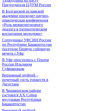
Таджуддина на посту
Председателя ЦДУМ России
В Болгарской исламской
академии проходит научно-
практическая конференция
«Роль межрелигиозного
диалога в патриотическом
воспитании молодежи»
Сотрудники УФСИН России
по Республике Башкортостан
посетили Первую соборную
мечеть г.Уфа
В Уфе простились с Героем
России Ильдаром
Суфияровым
Верховный муфтий –
почетный гость торжеств в
Дагестане
В Чишминском районе
состоялся XX Собор
мусульман Республики
Башкортостан
Верховный муфтий