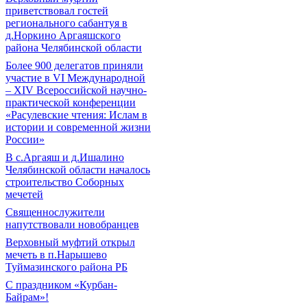
приветствовал гостей
регионального сабантуя в
д.Норкино Аргаяшского
района Челябинской области
Более 900 делегатов приняли
участие в VI Международной
– ХIV Всероссийской научно-
практической конференции
«Расулевские чтения: Ислам в
истории и современной жизни
России»
В с.Аргаяш и д.Ишалино
Челябинской области началось
строительство Соборных
мечетей
Священнослужители
напутствовали новобранцев
Верховный муфтий открыл
мечеть в п.Нарышево
Туймазинского района РБ
С праздником «Курбан-
Байрам»!