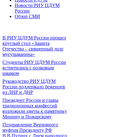
Новости РИУ ЦДУМ
России
Обзор СМИ
В РИУ ЦДУМ России прошел
круглый стол «Защита
Отечества – священный долг
мусульманина»
Студенты РИУ ЦДУМ России
встретились с полковым
имамом
Руководство РИУ ЦДУМ
России поддержало беженцев
из ЛНР и ДНР
Президент России и главы
традиционных конфессий
возложили цветы к памятнику
Минину и Пожарскому
Поздравление Верховного
муфтия Президенту РФ
В.В.Путину с Днем народного