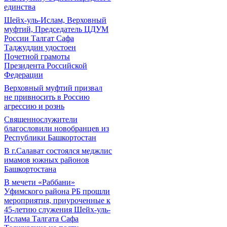
единства
Шейх-уль-Ислам, Верховный
муфтий, Председатель ЦДУМ
России Талгат Сафа
Таджуддин удостоен
Почетной грамоты
Президента Российской
Федерации
Верховный муфтий призвал
не привносить в Россию
агрессию и рознь
Священнослужители
благословили новобранцев из
Республики Башкортостан
В г.Салават состоялся меджлис
имамов южных районов
Башкортостана
В мечети «Раббани»
Уфимского района РБ прошли
мероприятия, приуроченные к
45-летию служения Шейх-уль-
Ислама Талгата Сафа