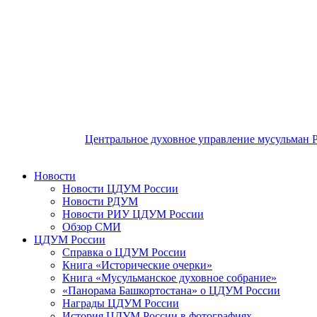
Центральное духовное управление мусульман 
Новости
Новости ЦДУМ России
Новости РДУМ
Новости РИУ ЦДУМ России
Обзор СМИ
ЦДУМ России
Справка о ЦДУМ России
Книга «Исторические очерки»
Книга «Мусульманское духовное собрание»
«Панорама Башкортостана» о ЦДУМ России
Награды ЦДУМ России
История ЦДУМ России в фотографиях