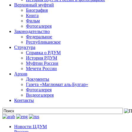
Верховный муфтий
Биография
Книга
Фильм
Фотогалерея
Законодательство
Федеральное
Республиканское
Структура
Справка о РДУМ
История РДУМ
Муфтии России
Мечети России
Архив
Документы
Газета «Маглюмат аль-Булгар»
Фотогалерея
Видеогалерея
Контакты
Новости ЦДУМ
России