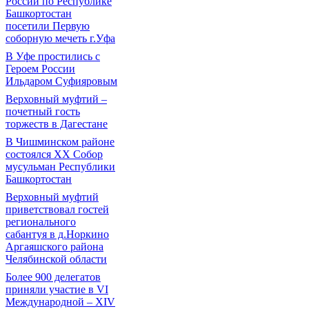
России по Республике
Башкортостан
посетили Первую
соборную мечеть г.Уфа
В Уфе простились с
Героем России
Ильдаром Суфияровым
Верховный муфтий –
почетный гость
торжеств в Дагестане
В Чишминском районе
состоялся XX Собор
мусульман Республики
Башкортостан
Верховный муфтий
приветствовал гостей
регионального
сабантуя в д.Норкино
Аргаяшского района
Челябинской области
Более 900 делегатов
приняли участие в VI
Международной – ХIV