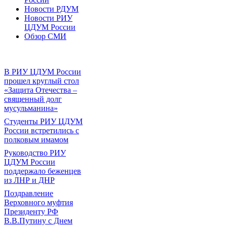
Новости РДУМ
Новости РИУ
ЦДУМ России
Обзор СМИ
В РИУ ЦДУМ России
прошел круглый стол
«Защита Отечества –
священный долг
мусульманина»
Студенты РИУ ЦДУМ
России встретились с
полковым имамом
Руководство РИУ
ЦДУМ России
поддержало беженцев
из ЛНР и ДНР
Поздравление
Верховного муфтия
Президенту РФ
В.В.Путину с Днем