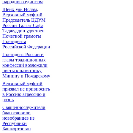
народного единства
Шейх-уль-Ислам,
Верховный муфтий,
Председатель ЦДУМ
России Талгат Сафа
Таджуддин удостоен
Почетной грамоты
Президента
Российской Федерации
Президент России и
главы традиционных
конфессий возложили
цветы к памятнику
Минину и Пожарскому
Верховный муфтий
призвал не привносить
в Россию агрессию и
рознь
Священнослужители
благословили
новобранцев из
Республики
Башкортостан