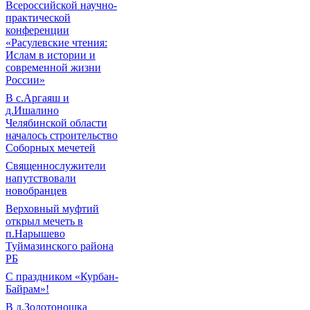
Всероссийской научно-
практической
конференции
«Расулевские чтения:
Ислам в истории и
современной жизни
России»
В с.Аргаяш и
д.Ишалино
Челябинской области
началось строительство
Соборных мечетей
Священнослужители
напутствовали
новобранцев
Верховный муфтий
открыл мечеть в
п.Нарышево
Туймазинского района
РБ
С праздником «Курбан-
Байрам»!
В д.Золотоношка