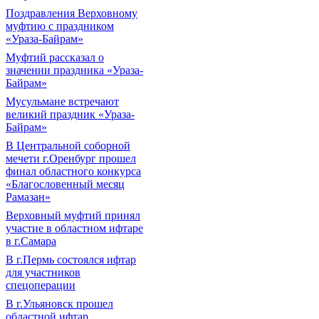
Поздравления Верховному
муфтию с праздником
«Ураза-Байрам»
Муфтий рассказал о
значении праздника «Ураза-
Байрам»
Мусульмане встречают
великий праздник «Ураза-
Байрам»
В Центральной соборной
мечети г.Оренбург прошел
финал областного конкурса
«Благословенный месяц
Рамазан»
Верховный муфтий принял
участие в областном ифтаре
в г.Самара
В г.Пермь состоялся ифтар
для участников
спецоперации
В г.Ульяновск прошел
областной ифтар