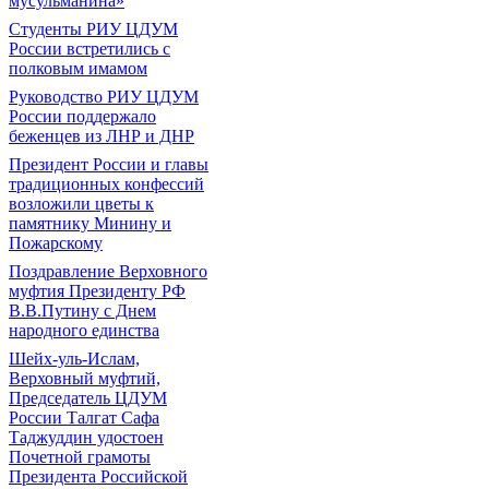
мусульманина»
Студенты РИУ ЦДУМ
России встретились с
полковым имамом
Руководство РИУ ЦДУМ
России поддержало
беженцев из ЛНР и ДНР
Президент России и главы
традиционных конфессий
возложили цветы к
памятнику Минину и
Пожарскому
Поздравление Верховного
муфтия Президенту РФ
В.В.Путину с Днем
народного единства
Шейх-уль-Ислам,
Верховный муфтий,
Председатель ЦДУМ
России Талгат Сафа
Таджуддин удостоен
Почетной грамоты
Президента Российской