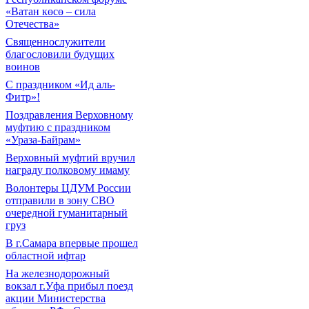
«Ватан көсө – сила
Отечества»
Священнослужители
благословили будущих
воинов
С праздником «Ид аль-
Фитр»!
Поздравления Верховному
муфтию с праздником
«Ураза-Байрам»
Верховный муфтий вручил
награду полковому имаму
Волонтеры ЦДУМ России
отправили в зону СВО
очередной гуманитарный
груз
В г.Самара впервые прошел
областной ифтар
На железнодорожный
вокзал г.Уфа прибыл поезд
акции Министерства