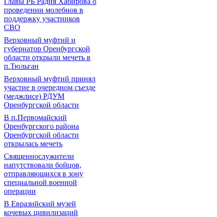
Главы РБ Радия Хабирова о
проведении молебнов в
поддержку участников
СВО
Верховный муфтий и
губернатор Оренбургской
области открыли мечеть в
п.Тюльган
Верховный муфтий принял
участие в очередном съезде
(меджлисе) РДУМ
Оренбургской области
В п.Первомайский
Оренбургского района
Оренбургской области
открылась мечеть
Священнослужители
напутствовали бойцов,
отправляющихся в зону
специальной военной
операции
В Евразийский музей
кочевых цивилизаций