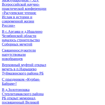
Международной – ХIV
Всероссийской научно-
практической конференции
«Расулевские чтения:
Ислам в истории и
современной жизни
России»
В с.Аргаяш и д.Ишалино
Челябинской области
началось строительство
Соборных мечетей
Священнослужители
напутствовали
новобранцев
Верховный муфтий открыл
мечеть в п.Нарышево
Туймазинского района РБ
С праздником «Курбан-
Байрам»!
В д.Золотоношка
Стерлитамакского района
РБ открыт мемориал,
посвященный Великой