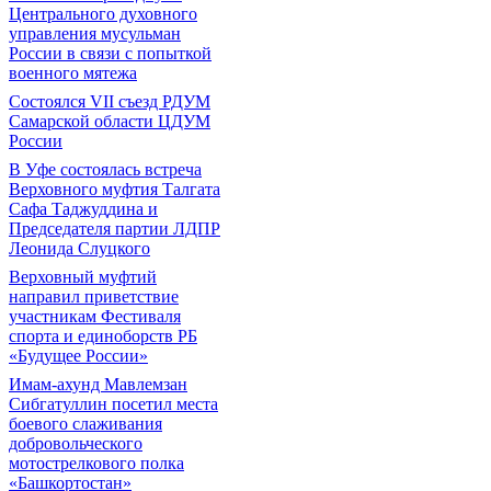
Центрального духовного
управления мусульман
России в связи с попыткой
военного мятежа
Состоялся VII съезд РДУМ
Самарской области ЦДУМ
России
В Уфе состоялась встреча
Верховного муфтия Талгата
Сафа Таджуддина и
Председателя партии ЛДПР
Леонида Слуцкого
Верховный муфтий
направил приветствие
участникам Фестиваля
спорта и единоборств РБ
«Будущее России»
Имам-ахунд Мавлемзан
Сибгатуллин посетил места
боевого слаживания
добровольческого
мотострелкового полка
«Башкортостан»