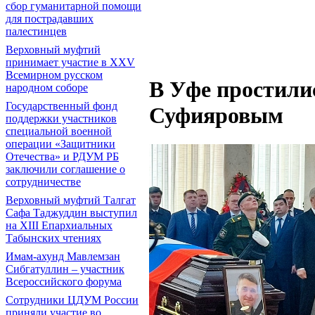
сбор гуманитарной помощи
для пострадавших
палестинцев
Верховный муфтий
принимает участие в XXV
Всемирном русском
В Уфе простили
народном соборе
Государственный фонд
Суфияровым
поддержки участников
специальной военной
операции «Защитники
Отечества» и РДУМ РБ
заключили соглашение о
сотрудничестве
Верховный муфтий Талгат
Сафа Таджуддин выступил
на ХIII Епархиальных
Табынских чтениях
Имам-ахунд Мавлемзан
Сибгатуллин – участник
Всероссийского форума
Сотрудники ЦДУМ России
приняли участие во