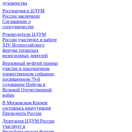
духовенства
Росгвардия и ЦДУМ
России заключили
Соглашение о
сотрудничестве
Руководители ЦДУМ
России участвуют в работе
XIV Всероссийского
форума татарских
религиозных деятелей
Верховный муфтий принял
участие в праздничном
торжественном собрании,
посвященном 79-й
годовщине Победы в
Великой Отечественной
войне
В Московском Кремле
состоялась инаугурация
Президента России
Делегация ЦДУМ России
участвует в
Республиканском форуме