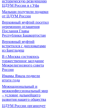
историческую резиденцию
ЦДУМ России в г.Уфа
Малыши получили подарки
от ЦДУМ России
Верховный муфтий посетил
церемонию оглашения
Послания Главы
Республики Башкортостан
Верховный муфтий
встретился с дипломатами
из Бангладеш
В г.Москва состоялось
торжественное заседание
Межрелигиозного совета
России
Имамы Ямала подвели
итоги года
Межнациональный и
межконфессиональный мир
– условие дальнейшего
развития нашего общества
ЦДУМ России организует