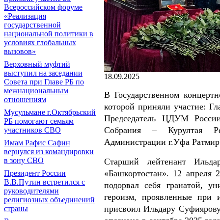
Всероссийском форуме
«Реализация
государственной
национальной политики в
условиях глобальных
вызовов»
Верховный муфтий
выступил на заседании
18.09.2025
Совета при Главе РБ по
межнациональным
В Государственном концертн
отношениям
которой приняли участие: Г
Мусульмане г.Октябрьский
Председатель ЦДУМ России 
РБ помогают семьям
Собрания – Курултая Ре
участников СВО
Администрации г.Уфа Ратмир
Имам Рафис Сафин
вернулся из командировки
в зону СВО
Старший лейтенант Ильда
«Башкортостан». 12 апреля 2
Президент России
В.В.Путин встретился с
подорвал себя гранатой, у
руководителями
героизм, проявленные при 
религиозных объединений
присвоил Ильдару Суфиярову
страны