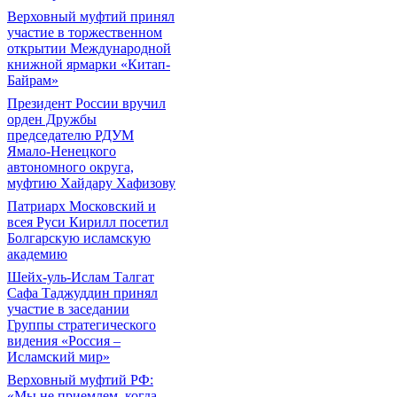
Верховный муфтий принял
участие в торжественном
открытии Международной
книжной ярмарки «Китап-
Байрам»
Президент России вручил
орден Дружбы
председателю РДУМ
Ямало-Ненецкого
автономного округа,
муфтию Хайдару Хафизову
Патриарх Московский и
всея Руси Кирилл посетил
Болгарскую исламскую
академию
Шейх-уль-Ислам Талгат
Сафа Таджуддин принял
участие в заседании
Группы стратегического
видения «Россия –
Исламский мир»
Верховный муфтий РФ:
«Мы не приемлем, когда