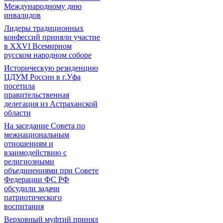
Международному дню
инвалидов
Лидеры традиционных
конфессий приняли участие
в XXVI Всемирном
русском народном соборе
Историческую резиденцию
ЦДУМ России в г.Уфа
посетила
правительственная
делегация из Астраханской
области
На заседание Совета по
межнациональным
отношениям и
взаимодействию с
религиозными
объединениями при Совете
Федерации ФС РФ
обсудили задачи
патриотического
воспитания
Верховный муфтий принял