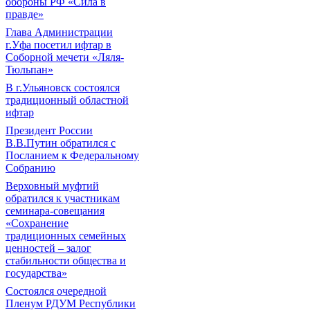
обороны РФ «Сила в
правде»
Глава Администрации
г.Уфа посетил ифтар в
Соборной мечети «Ляля-
Тюльпан»
В г.Ульяновск состоялся
традиционный областной
ифтар
Президент России
В.В.Путин обратился с
Посланием к Федеральному
Собранию
Верховный муфтий
обратился к участникам
семинара-совещания
«Сохранение
традиционных семейных
ценностей – залог
стабильности общества и
государства»
Состоялся очередной
Пленум РДУМ Республики