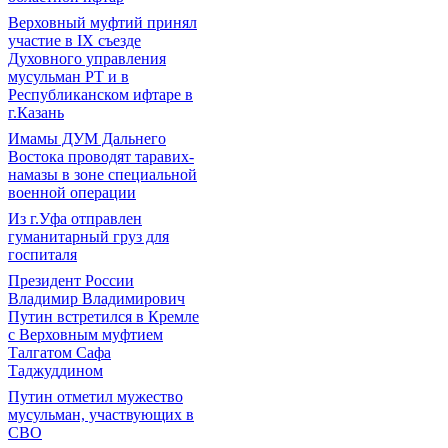
Верховный муфтий принял
участие в IХ съезде
Духовного управления
мусульман РТ и в
Республиканском ифтаре в
г.Казань
Имамы ДУМ Дальнего
Востока проводят таравих-
намазы в зоне специальной
военной операции
Из г.Уфа отправлен
гуманитарный груз для
госпиталя
Президент России
Владимир Владимирович
Путин встретился в Кремле
с Верховным муфтием
Талгатом Сафа
Таджуддином
Путин отметил мужество
мусульман, участвующих в
СВО