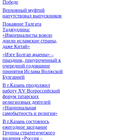
Победе
Верховный муфтий
напутствовал выпускников
Покаяние Талгата
Таджуддина:
«Империалисты вовсю
доили исламские страны,
даже Китай»
«Изге Болгар җыены» –
праздник, приуроченный к
очередной годовщине
принятия Ислама Волжской
Булгарией
В г.Казань продолжил
работу XV Всероссийский
форум татарских
религиозных деятелей
«Национальная
самобытность и религия»
В г.Казань состоялось
ежегодное заседание
Группы стратегического
видения «Россия –