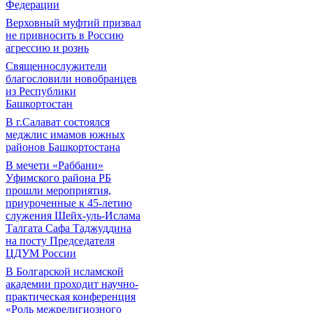
Федерации
Верховный муфтий призвал
не привносить в Россию
агрессию и рознь
Священнослужители
благословили новобранцев
из Республики
Башкортостан
В г.Салават состоялся
меджлис имамов южных
районов Башкортостана
В мечети «Раббани»
Уфимского района РБ
прошли мероприятия,
приуроченные к 45-летию
служения Шейх-уль-Ислама
Талгата Сафа Таджуддина
на посту Председателя
ЦДУМ России
В Болгарской исламской
академии проходит научно-
практическая конференция
«Роль межрелигиозного