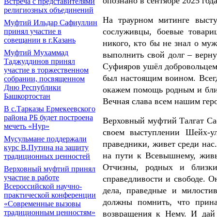
опознано в сентябре 2025 года
Встреча с представителями
религиозных объединений
На траурном митинге высту
Муфтий Ильдар Сафиуллин
сослуживцы, боевые товари
принял участие в
совещании в г.Казань
никого, кто бы не знал о м
Муфтий Мухаммад
выполнить свой долг – верну
Таджуддинов принял
Суфияров ушёл добровольцем
участие в торжественном
был настоящим воином. Всегд
собрании, посвященном
Дню Республики
окажем помощь родным и бли
Башкортостан
Вечная слава всем нашим гер
В с.Тарказы Ермекеевского
района РБ будет построена
Верховный муфтий Талгат Са
мечеть «Нур»
своем выступлении Шейх-ул
Мусульмане поддержали
праведники, живет среди нас
курс В.Путина на защиту
на пути к Всевышнему, живы
традиционных ценностей
Отчизны, родных и близк
Верховный муфтий принял
участие в работе
справедливости и свободе. О
Всероссийской научно-
дела, праведные и милости
практической конференции
должны помнить, что прин
«Современные вызовы
традиционным ценностям»
возвращения к Нему. И дай 