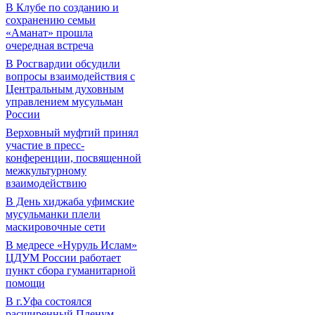
В Клубе по созданию и
сохранению семьи
«Аманат» прошла
очередная встреча
В Росгвардии обсудили
вопросы взаимодействия с
Центральным духовным
управлением мусульман
России
Верховный муфтий принял
участие в пресс-
конференции, посвященной
межкультурному
взаимодействию
В День хиджаба уфимские
мусульманки плели
маскировочные сети
В медресе «Нуруль Ислам»
ЦДУМ России работает
пункт сбора гуманитарной
помощи
В г.Уфа состоялся
расширенный Пленум-