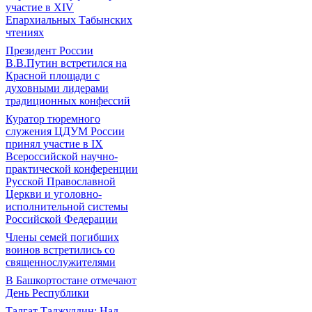
участие в ХIV
Епархиальных Табынских
чтениях
Президент России
В.В.Путин встретился на
Красной площади с
духовными лидерами
традиционных конфессий
Куратор тюремного
служения ЦДУМ России
принял участие в IX
Всероссийской научно-
практической конференции
Русской Православной
Церкви и уголовно-
исполнительной системы
Российской Федерации
Члены семей погибших
воинов встретились со
священнослужителями
В Башкортостане отмечают
День Республики
Талгат Таджуддин: Над