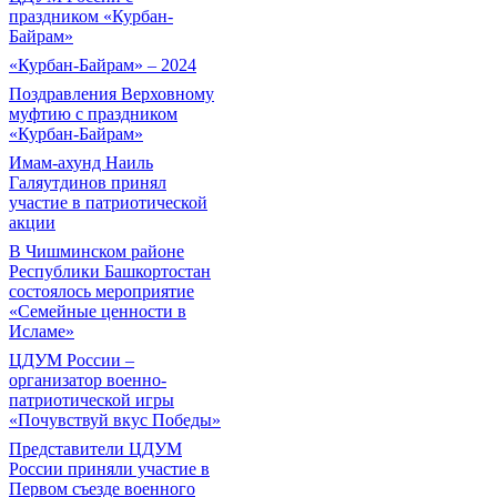
праздником «Курбан-
Байрам»
«Курбан-Байрам» – 2024
Поздравления Верховному
муфтию с праздником
«Курбан-Байрам»
Имам-ахунд Наиль
Галяутдинов принял
участие в патриотической
акции
В Чишминском районе
Республики Башкортостан
состоялось мероприятие
«Семейные ценности в
Исламе»
ЦДУМ России –
организатор военно-
патриотической игры
«Почувствуй вкус Победы»
Представители ЦДУМ
России приняли участие в
Первом съезде военного