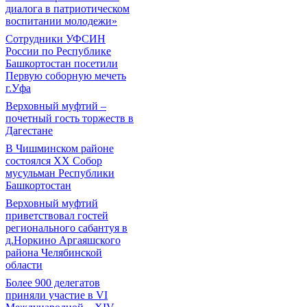
диалога в патриотическом
воспитании молодежи»
Сотрудники УФСИН
России по Республике
Башкортостан посетили
Первую соборную мечеть
г.Уфа
Верховный муфтий –
почетный гость торжеств в
Дагестане
В Чишминском районе
состоялся XX Собор
мусульман Республики
Башкортостан
Верховный муфтий
приветствовал гостей
регионального сабантуя в
д.Норкино Аргаяшского
района Челябинской
области
Более 900 делегатов
приняли участие в VI