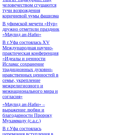
человечеством сгущаются
тучи возрождения
коричневой чумы фашизма
В уфимской мечети «Нур»
дружно отметили праздник
«Маулид ан-Наби»
В г.Уфа состоялась XV
Международная научно-
практическая конференция
«Идеалы и ценности
Ислама: сохранение
традиционных духовно-
нравственных ценностей в
семье, укрепление
межрелигиозного и
межнационального мира и
согласия»
«Маулид ан-Наби» –
выражение любви и
благодарности Пророку
Мухаммаду (с.а.с.)
В г.Уфа состоялась
церемония вступления в