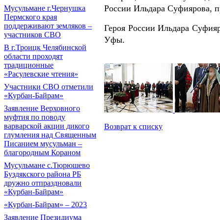
России Ильдара Суфиярова, 
Мусульмане г.Чернушка
Пермского края
поддерживают земляков –
Героя России Ильдара Суфия
участников СВО
Уфы.
В г.Троицк Челябинской
области проходят
традиционные
«Расулевские чтения»
Участники СВО отметили
«Курбан-Байрам»
Заявление Верховного
муфтия по поводу
варварской акции дикого
Возврат к списку
глумления над Священным
Писанием мусульман –
благородным Кораном
Мусульмане с.Тюрюшево
Буздякского района РБ
дружно отпраздновали
«Курбан-Байрам»
«Курбан-Байрам» – 2023
Заявление Президиума