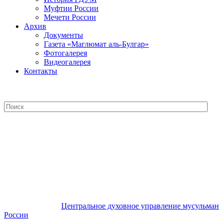
Муфтии России
Мечети России
Архив
Документы
Газета «Маглюмат аль-Булгар»
Фотогалерея
Видеогалерея
Контакты
Центральное духовное управление
мусульман России
Центральное духовное управление мусульман
России