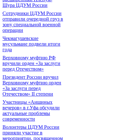
Шура ЦДУМ России
Сотрудники ЦДУМ России
отправили очередной груз в
зону специальной военной
операции
Чекмагушевские
мусульмане подвели итоги
года
Верховному муфтию РФ
вручили орден «За заслуги
перед Отечеством»
Президент России вручил
Верховному муфтию орден
«За заслуги перед
Отечеством» II степени
Участницы «Аишиных
вечеров» в г.Уфа обсудили
актуальные проблемы
современности
Волонтеры ЦДУМ России
приняли участие в
мероприятии, посвященном