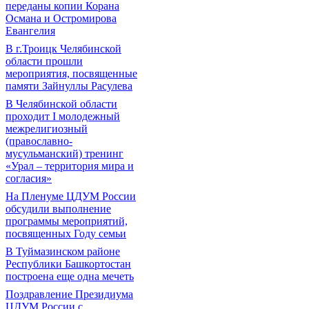
переданы копии Корана
Османа и Остромирова
Евангелия
В г.Троицк Челябинской
области прошли
мероприятия, посвященные
памяти Зайнуллы Расулева
В Челябинской области
проходит I молодежный
межрелигиозный
(православно-
мусульманский) тренинг
«Урал – территория мира и
согласия»
На Пленуме ЦДУМ России
обсудили выполнение
программы мероприятий,
посвященных Году семьи
В Туймазинском районе
Республики Башкортостан
построена еще одна мечеть
Поздравление Президиума
ЦДУМ России с