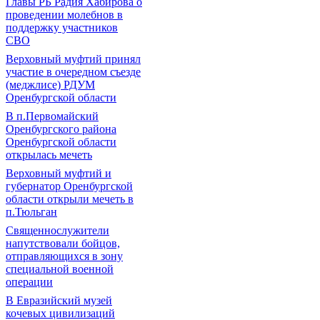
Главы РБ Радия Хабирова о
проведении молебнов в
поддержку участников
СВО
Верховный муфтий принял
участие в очередном съезде
(меджлисе) РДУМ
Оренбургской области
В п.Первомайский
Оренбургского района
Оренбургской области
открылась мечеть
Верховный муфтий и
губернатор Оренбургской
области открыли мечеть в
п.Тюльган
Священнослужители
напутствовали бойцов,
отправляющихся в зону
специальной военной
операции
В Евразийский музей
кочевых цивилизаций