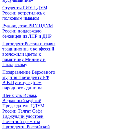
мусульманина»
Студенты РИУ ЦДУМ
России встретились с
полковым имамом
Руководство РИУ ЦДУМ
России поддержало
беженцев из ЛНР и ДНР
Президент России и главы
традиционных конфессий
возложили цветы к
памятнику Минину и
Пожарскому
Поздравление Верховного
муфтия Президенту РФ
В.В.Путину с Днем
народного единства
Шейх-уль-Ислам,
Верховный муфтий,
Председатель ЦДУМ
России Талгат Сафа
Таджуддин удостоен
Почетной грамоты
Президента Российской