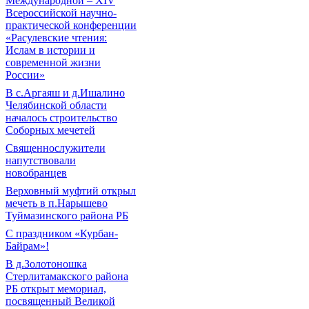
Международной – ХIV
Всероссийской научно-
практической конференции
«Расулевские чтения:
Ислам в истории и
современной жизни
России»
В с.Аргаяш и д.Ишалино
Челябинской области
началось строительство
Соборных мечетей
Священнослужители
напутствовали
новобранцев
Верховный муфтий открыл
мечеть в п.Нарышево
Туймазинского района РБ
С праздником «Курбан-
Байрам»!
В д.Золотоношка
Стерлитамакского района
РБ открыт мемориал,
посвященный Великой