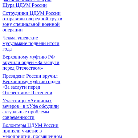
Шура ЦДУМ России
Сотрудники ЦДУМ России
отправили очередной груз в
зону специальной военной
операции
Чекмагушевские
мусульмане подвели итоги
года
Верховному муфтию РФ
вручили орден «За заслуги
перед Отечеством»
Президент России вручил
Верховному муфтию орден
«За заслуги перед
Отечеством» II степени
Участницы «Аишиных
вечеров» в г.Уфа обсудили
актуальные проблемы
современности
Волонтеры ЦДУМ России
приняли участие в
мероприятии, посвященном