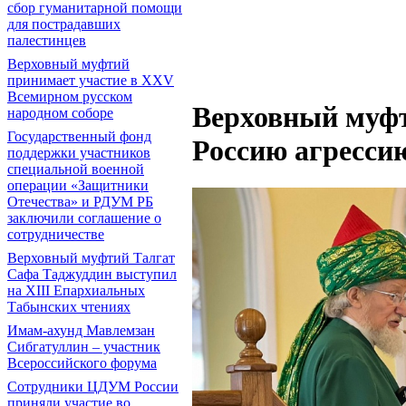
сбор гуманитарной помощи
для пострадавших
палестинцев
Верховный муфтий
принимает участие в XXV
Всемирном русском
Верховный муфт
народном соборе
Государственный фонд
Россию агресси
поддержки участников
специальной военной
операции «Защитники
Отечества» и РДУМ РБ
заключили соглашение о
сотрудничестве
Верховный муфтий Талгат
Сафа Таджуддин выступил
на ХIII Епархиальных
Табынских чтениях
Имам-ахунд Мавлемзан
Сибгатуллин – участник
Всероссийского форума
Сотрудники ЦДУМ России
приняли участие во