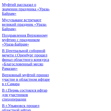
Муфтий рассказал о
значении праздника «Ураза-
Байрам»
Мусульмане встречают
великий праздник «Ураза-
Байрам»
Поздравления Верховному
муфтию с праздником
«Ураза-Байрам»
В Центральной соборной
мечети г.Оренбург прошел
финал областного конкурса
«Благословенный месяц
Рамазан»
Верховный муфтий принял
участие в областном ифтаре
в г.Самара
В г.Пермь состоялся ифтар
для участников
спецоперации
В г.Ульяновск прошел
областной ифтар