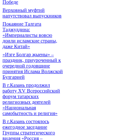
Победе
Верховный муфтий
напутствовал выпускников
Покаяние Талгата
Таджуддина:
«Империалисты вовсю
доили исламские страны,
даже Китай»
«Изге Болгар җыены» –
праздник, приуроченный к
очередной годовщине
принятия Ислама Волжской
Булгарией
В г.Казань продолжил
работу XV Всероссийский
форум татарских
религиозных деятелей
«Национальная
самобытность и религия»
В г.Казань состоялось
ежегодное заседание
Группы стратегического
видения «Россия –