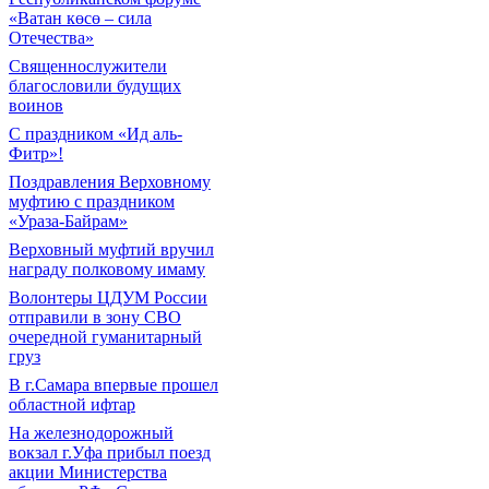
«Ватан көсө – сила
Отечества»
Священнослужители
благословили будущих
воинов
С праздником «Ид аль-
Фитр»!
Поздравления Верховному
муфтию с праздником
«Ураза-Байрам»
Верховный муфтий вручил
награду полковому имаму
Волонтеры ЦДУМ России
отправили в зону СВО
очередной гуманитарный
груз
В г.Самара впервые прошел
областной ифтар
На железнодорожный
вокзал г.Уфа прибыл поезд
акции Министерства