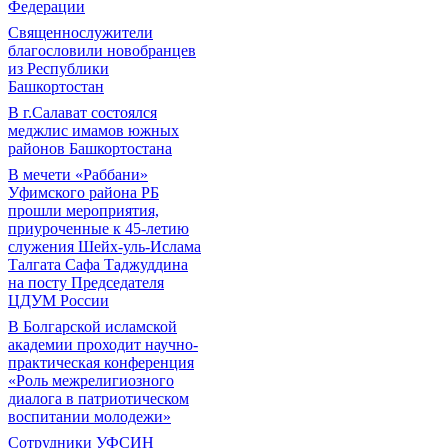
Федерации
Священнослужители
благословили новобранцев
из Республики
Башкортостан
В г.Салават состоялся
меджлис имамов южных
районов Башкортостана
В мечети «Раббани»
Уфимского района РБ
прошли мероприятия,
приуроченные к 45-летию
служения Шейх-уль-Ислама
Талгата Сафа Таджуддина
на посту Председателя
ЦДУМ России
В Болгарской исламской
академии проходит научно-
практическая конференция
«Роль межрелигиозного
диалога в патриотическом
воспитании молодежи»
Сотрудники УФСИН