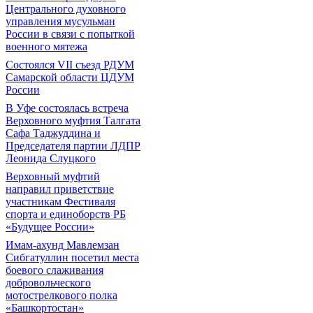
Центрального духовного
управления мусульман
России в связи с попыткой
военного мятежа
Состоялся VII съезд РДУМ
Самарской области ЦДУМ
России
В Уфе состоялась встреча
Верховного муфтия Талгата
Сафа Таджуддина и
Председателя партии ЛДПР
Леонида Слуцкого
Верховный муфтий
направил приветствие
участникам Фестиваля
спорта и единоборств РБ
«Будущее России»
Имам-ахунд Мавлемзан
Сибгатуллин посетил места
боевого слаживания
добровольческого
мотострелкового полка
«Башкортостан»