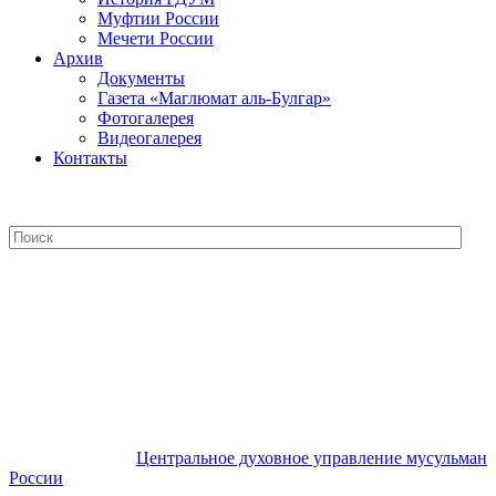
Муфтии России
Мечети России
Архив
Документы
Газета «Маглюмат аль-Булгар»
Фотогалерея
Видеогалерея
Контакты
Центральное духовное управление
мусульман России
Центральное духовное управление мусульман
России