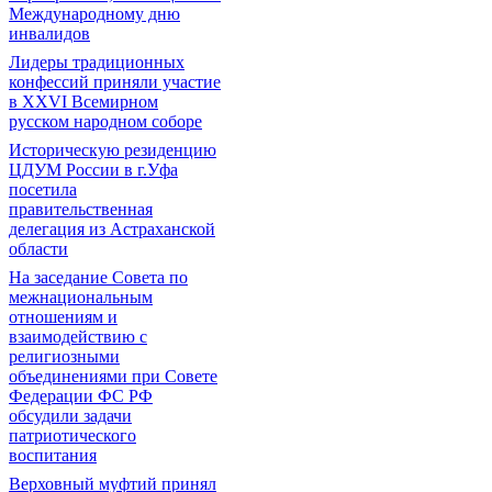
Международному дню
инвалидов
Лидеры традиционных
конфессий приняли участие
в XXVI Всемирном
русском народном соборе
Историческую резиденцию
ЦДУМ России в г.Уфа
посетила
правительственная
делегация из Астраханской
области
На заседание Совета по
межнациональным
отношениям и
взаимодействию с
религиозными
объединениями при Совете
Федерации ФС РФ
обсудили задачи
патриотического
воспитания
Верховный муфтий принял