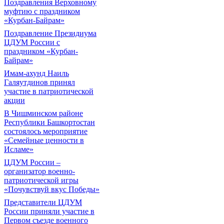
Поздравления Верховному
муфтию с праздником
«Курбан-Байрам»
Поздравление Президиума
ЦДУМ России с
праздником «Курбан-
Байрам»
Имам-ахунд Наиль
Галяутдинов принял
участие в патриотической
акции
В Чишминском районе
Республики Башкортостан
состоялось мероприятие
«Семейные ценности в
Исламе»
ЦДУМ России –
организатор военно-
патриотической игры
«Почувствуй вкус Победы»
Представители ЦДУМ
России приняли участие в
Первом съезде военного