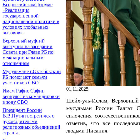
Всероссийском форуме
«Реализация
государственной
национальной политики в
условиях глобальных
вызовов»
Верховный муфтий
выступил на заседании
Совета при Главе РБ по
межнациональным
отношениям
Мусульмане г.Октябрьский
РБ помогают семьям
участников СВО
01.11.2025
Имам Рафис Сафин
вернулся из командировки
Шейх-уль-Ислам, Верховный 
в зону СВО
мусульман России Талгат С
Президент России
сплочения соотечественнико
В.В.Путин встретился с
руководителями
отметив, что все последов
религиозных объединений
людьми Писания.
страны