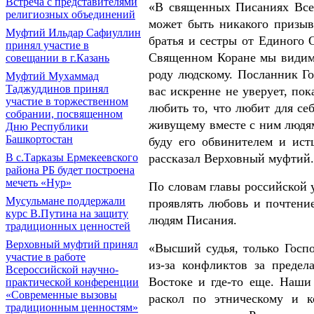
Встреча с представителями
«В священных Писаниях Всем
религиозных объединений
может быть никакого призыв
Муфтий Ильдар Сафиуллин
братья и сестры от Единого
принял участие в
Священном Коране мы видим 
совещании в г.Казань
роду людскому. Посланник Го
Муфтий Мухаммад
Таджуддинов принял
вас искренне не уверует, пок
участие в торжественном
любить то, что любит для се
собрании, посвященном
живущему вместе с ним людям
Дню Республики
Башкортостан
буду его обвинителем и ис
рассказал Верховный муфтий.
В с.Тарказы Ермекеевского
района РБ будет построена
мечеть «Нур»
По словам главы российской у
Мусульмане поддержали
проявлять любовь и почтение
курс В.Путина на защиту
людям Писания.
традиционных ценностей
Верховный муфтий принял
«Высший судья, только Госп
участие в работе
из-за конфликтов за преде
Всероссийской научно-
Востоке и где-то еще. Наши
практической конференции
«Современные вызовы
раскол по этническому и к
традиционным ценностям»