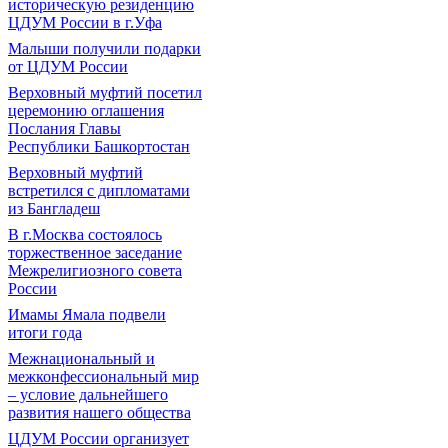
историческую резиденцию
ЦДУМ России в г.Уфа
Малыши получили подарки
от ЦДУМ России
Верховный муфтий посетил
церемонию оглашения
Послания Главы
Республики Башкортостан
Верховный муфтий
встретился с дипломатами
из Бангладеш
В г.Москва состоялось
торжественное заседание
Межрелигиозного совета
России
Имамы Ямала подвели
итоги года
Межнациональный и
межконфессиональный мир
– условие дальнейшего
развития нашего общества
ЦДУМ России организует