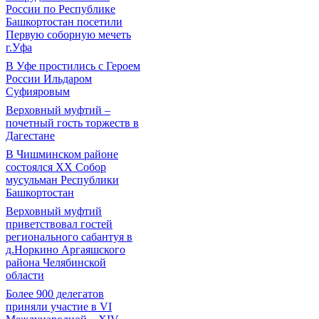
России по Республике
Башкортостан посетили
Первую соборную мечеть
г.Уфа
В Уфе простились с Героем
России Ильдаром
Суфияровым
Верховный муфтий –
почетный гость торжеств в
Дагестане
В Чишминском районе
состоялся XX Собор
мусульман Республики
Башкортостан
Верховный муфтий
приветствовал гостей
регионального сабантуя в
д.Норкино Аргаяшского
района Челябинской
области
Более 900 делегатов
приняли участие в VI