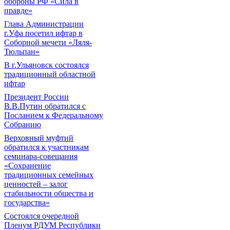
обороны РФ «Сила в
правде»
Глава Администрации
г.Уфа посетил ифтар в
Соборной мечети «Ляля-
Тюльпан»
В г.Ульяновск состоялся
традиционный областной
ифтар
Президент России
В.В.Путин обратился с
Посланием к Федеральному
Собранию
Верховный муфтий
обратился к участникам
семинара-совещания
«Сохранение
традиционных семейных
ценностей – залог
стабильности общества и
государства»
Состоялся очередной
Пленум РДУМ Республики