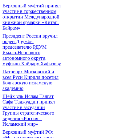
Верховный муфтий принял
участие в торжественном
открытии Международной
книжной ярмарки «Китап-
Байрам»
Президент России вручил
орден Дружбы
председателю РДУМ
Ямало-Ненецкого
автономного округа,
муфтию Хайдару Хафизову
Патриарх Московский и
всея Руси Кирилл посетил
Болгарскую исламскую
академию
Шейх-уль-Ислам Талгат
Сафа Таджуддин принял
участие в заседании
Группы стратегического
видения «Россия –
Исламский мир»
Верховный муфтий РФ:
«Мы не приемлем, когда