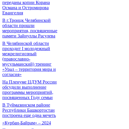
переданы копии Корана
Османа и Остромирова
Евангелия
В г.Троицк Челябинской
области прошли
мероприятия, посвященные
памяти Зайнуллы Расулева
В Челябинской области
проходит I молодежный
межрелигиозный
(православно-
мусульманский) тренинг
«Урал – территория мира и
согласия»
На Пленуме ЦДУМ России
обсудили выполнение
программы мероприятий,
посвященных Году семьи
В Туймазинском районе
Республики Башкортостан
построена еще одна мечеть
«Курбан-Байрам» – 2024