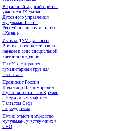
Верховный муфтий принял
участие в IХ съезде
Духовного управления
мусульман РТ и в
Республиканском ифтаре в
г.Казань
Имамы ДУМ Дальнего
Востока проводят таравих-
намазы в зоне специальной
военной операции
Из г.Уфа отправлен
гуманитарный груз для
госпиталя
Президент России
Владимир Владимирович
Путин встретился в Кремле
с Верховным муфтием
Талгатом Сафа
Таджуддином
Путин отметил мужество
мусульман, участвующих в
СВО