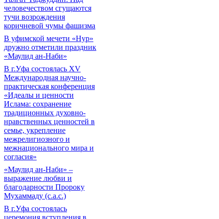
человечеством сгущаются
тучи возрождения
коричневой чумы фашизма
В уфимской мечети «Нур»
дружно отметили праздник
«Маулид ан-Наби»
В г.Уфа состоялась XV
Международная научно-
практическая конференция
«Идеалы и ценности
Ислама: сохранение
традиционных духовно-
нравственных ценностей в
семье, укрепление
межрелигиозного и
межнационального мира и
согласия»
«Маулид ан-Наби» –
выражение любви и
благодарности Пророку
Мухаммаду (с.а.с.)
В г.Уфа состоялась
церемония вступления в