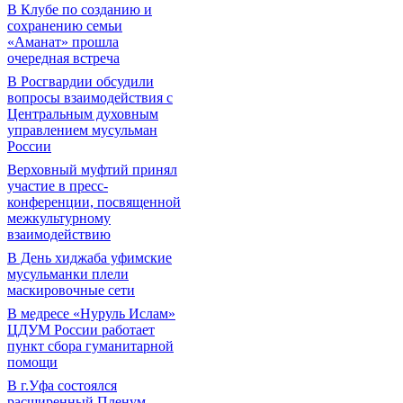
В Клубе по созданию и
сохранению семьи
«Аманат» прошла
очередная встреча
В Росгвардии обсудили
вопросы взаимодействия с
Центральным духовным
управлением мусульман
России
Верховный муфтий принял
участие в пресс-
конференции, посвященной
межкультурному
взаимодействию
В День хиджаба уфимские
мусульманки плели
маскировочные сети
В медресе «Нуруль Ислам»
ЦДУМ России работает
пункт сбора гуманитарной
помощи
В г.Уфа состоялся
расширенный Пленум-