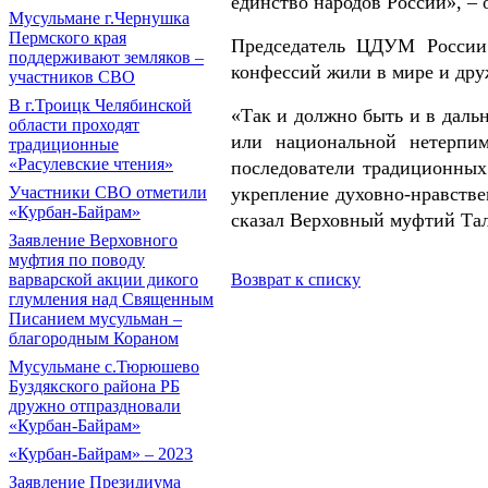
единство народов России», – 
Мусульмане г.Чернушка
Пермского края
Председатель ЦДУМ России 
поддерживают земляков –
конфессий жили в мире и дру
участников СВО
В г.Троицк Челябинской
«Так и должно быть и в дал
области проходят
или национальной нетерпим
традиционные
«Расулевские чтения»
последователи традиционных
укрепление духовно-нравств
Участники СВО отметили
«Курбан-Байрам»
сказал Верховный муфтий Та
Заявление Верховного
муфтия по поводу
Возврат к списку
варварской акции дикого
глумления над Священным
Писанием мусульман –
благородным Кораном
Мусульмане с.Тюрюшево
Буздякского района РБ
дружно отпраздновали
«Курбан-Байрам»
«Курбан-Байрам» – 2023
Заявление Президиума