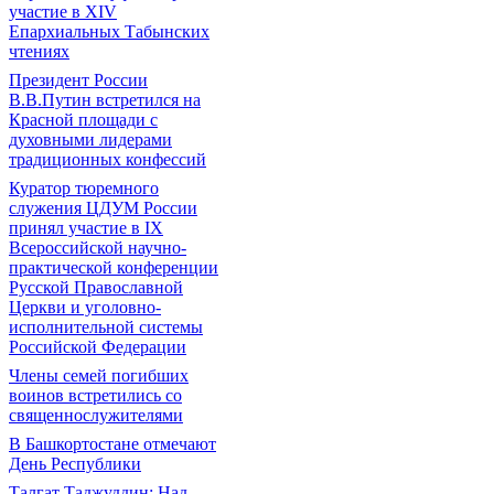
участие в ХIV
Епархиальных Табынских
чтениях
Президент России
В.В.Путин встретился на
Красной площади с
духовными лидерами
традиционных конфессий
Куратор тюремного
служения ЦДУМ России
принял участие в IX
Всероссийской научно-
практической конференции
Русской Православной
Церкви и уголовно-
исполнительной системы
Российской Федерации
Члены семей погибших
воинов встретились со
священнослужителями
В Башкортостане отмечают
День Республики
Талгат Таджуддин: Над