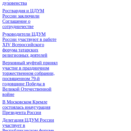
духовенства
Росгвардия и ЦДУМ
России заключили
Соглашение о
сотрудничестве
Руководители ЦДУМ
России участвуют в работе
XIV Всероссийского
форума татарских
религиозных деятелей
Верховный муфтий принял
участие в праздничном
торжественном собрании,
посвященном 79-й
годовщине Победы в
Великой Отечественной
войне
В Московском Кремле
состоялась инаугурация
Президента России
Делегация ЦДУМ России
участвует в
Республиканском форуме