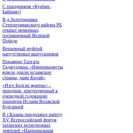
С праздником «Курбан-
Байрам»!
В д.Золотоношка
Стерлитамакского района РБ
открыт мемориал,
посвященный Великой
Победе
Верховный муфтий
напутствовал выпускников
Покаяние Талгата
Таджуддина: «Империалисты
вовсю доили исламские
страны, даже Китай»
«Изге Болгар җыены» –
праздник, приуроченный к
очередной годовщине
принятия Ислама Волжской
Булгарией
В г.Казань продолжил работу
XV Всероссийский форум
татарских религиозных
деятелей «Национальная