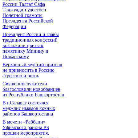
России Талгат Сафа
Таджуддин удостоен
Почетной грамоты
Президента Российской
Федерации
Президент России и главы
традиционных конфессий
возложили цветы к
памятнику Минину и
Пожарскому
Верховный муфтий призвал
не привносить в Россию
агрессию и рознь
Священнослужители
благословили новобранцев
из Республики Башкортостан
В г.Салават состоялся
меджлис имамов южных
районов Башкортостана
В мечети «Раббани»
Уфимского района РБ
прошли мероприятия,