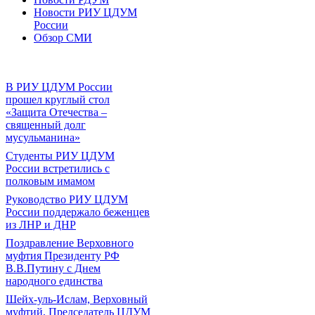
Новости РИУ ЦДУМ
России
Обзор СМИ
В РИУ ЦДУМ России
прошел круглый стол
«Защита Отечества –
священный долг
мусульманина»
Студенты РИУ ЦДУМ
России встретились с
полковым имамом
Руководство РИУ ЦДУМ
России поддержало беженцев
из ЛНР и ДНР
Поздравление Верховного
муфтия Президенту РФ
В.В.Путину с Днем
народного единства
Шейх-уль-Ислам, Верховный
муфтий, Председатель ЦДУМ