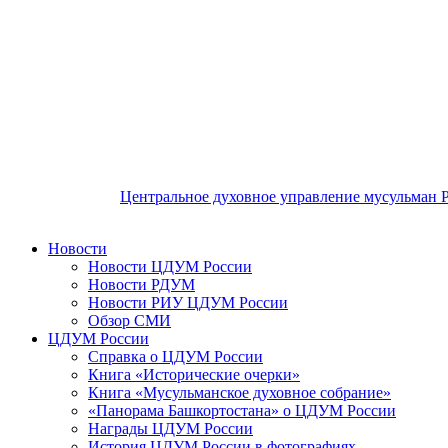
Центральное духовное управление мусульман 
Новости
Новости ЦДУМ России
Новости РДУМ
Новости РИУ ЦДУМ России
Обзор СМИ
ЦДУМ России
Справка о ЦДУМ России
Книга «Исторические очерки»
Книга «Мусульманское духовное собрание»
«Панорама Башкортостана» о ЦДУМ России
Награды ЦДУМ России
История ЦДУМ России в фотографиях