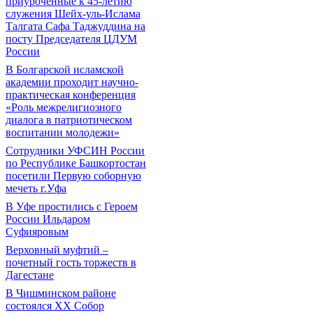
приуроченные к 45-летию
служения Шейх-уль-Ислама
Талгата Сафа Таджуддина на
посту Председателя ЦДУМ
России
В Болгарской исламской
академии проходит научно-
практическая конференция
«Роль межрелигиозного
диалога в патриотическом
воспитании молодежи»
Сотрудники УФСИН России
по Республике Башкортостан
посетили Первую соборную
мечеть г.Уфа
В Уфе простились с Героем
России Ильдаром
Суфияровым
Верховный муфтий –
почетный гость торжеств в
Дагестане
В Чишминском районе
состоялся XX Собор