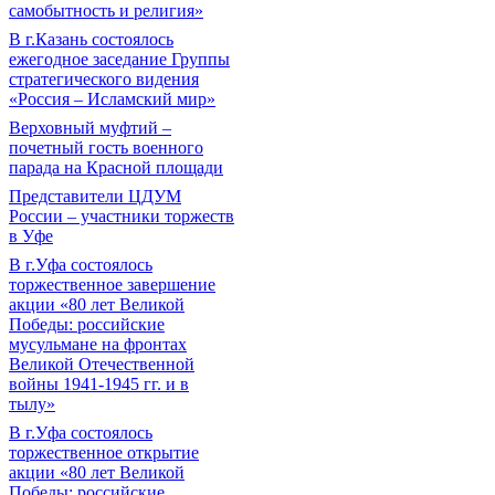
самобытность и религия»
В г.Казань состоялось
ежегодное заседание Группы
стратегического видения
«Россия – Исламский мир»
Верховный муфтий –
почетный гость военного
парада на Красной площади
Представители ЦДУМ
России – участники торжеств
в Уфе
В г.Уфа состоялось
торжественное завершение
акции «80 лет Великой
Победы: российские
мусульмане на фронтах
Великой Отечественной
войны 1941-1945 гг. и в
тылу»
В г.Уфа состоялось
торжественное открытие
акции «80 лет Великой
Победы: российские