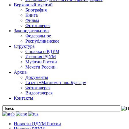
Верховный муфтий
Биография
Книга
Фильм
Фотогалерея
Законодательство
Федеральное
Республиканское
Структура
Справка о РДУМ
История РДУМ
Муфтии России
Мечети России
Архив
Документы
Газета «Маглюмат аль-Булгар»
Фотогалерея
Видеогалерея
Контакты
Новости ЦДУМ России
Новости РДУМ