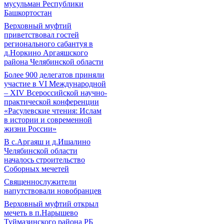
мусульман Республики
Башкортостан
Верховный муфтий
приветствовал гостей
регионального сабантуя в
д.Норкино Аргаяшского
района Челябинской области
Более 900 делегатов приняли
участие в VI Международной
– ХIV Всероссийской научно-
практической конференции
«Расулевские чтения: Ислам
в истории и современной
жизни России»
В с.Аргаяш и д.Ишалино
Челябинской области
началось строительство
Соборных мечетей
Священнослужители
напутствовали новобранцев
Верховный муфтий открыл
мечеть в п.Нарышево
Туймазинского района РБ