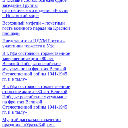
В г.Казань состоялось ежегодное
заседание Группы
стратегического видения «Россия
– Исламский мир»
Верховный муфтий – почетный
гость военного парада на Красной
площади
Представители ЦДУМ России –
участники торжеств в Уфе
В г.Уфа состоялось торжественное
завершение акции «80 лет
Великой Победы: российские
мусульмане на фронтах Великой
Отечественной войны 1941-1945
гг. и в тылу»
В г.Уфа состоялось торжественное
открытие акции «80 лет Великой
Победы: российские мусульмане
на фронтах Великой
Отечественной войны 1941-1945
гг. и в тылу»
Муфтий рассказал о значении
праздника «Ураза-Байрам»