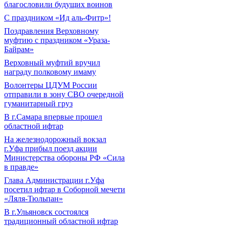
благословили будущих воинов
С праздником «Ид аль-Фитр»!
Поздравления Верховному
муфтию с праздником «Ураза-
Байрам»
Верховный муфтий вручил
награду полковому имаму
Волонтеры ЦДУМ России
отправили в зону СВО очередной
гуманитарный груз
В г.Самара впервые прошел
областной ифтар
На железнодорожный вокзал
г.Уфа прибыл поезд акции
Министерства обороны РФ «Сила
в правде»
Глава Администрации г.Уфа
посетил ифтар в Соборной мечети
«Ляля-Тюльпан»
В г.Ульяновск состоялся
традиционный областной ифтар