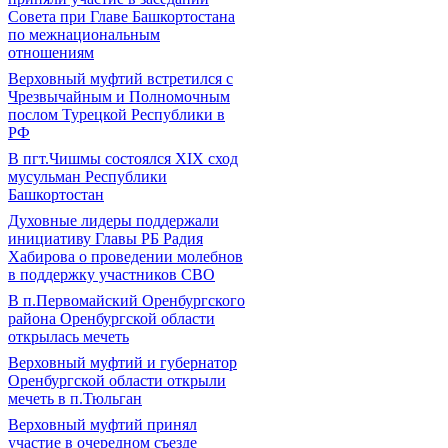
Совета при Главе Башкортостана
по межнациональным
отношениям
Верховный муфтий встретился с
Чрезвычайным и Полномочным
послом Турецкой Республики в
РФ
В пгт.Чишмы состоялся XIX сход
мусульман Республики
Башкортостан
Духовные лидеры поддержали
инициативу Главы РБ Радия
Хабирова о проведении молебнов
в поддержку участников СВО
В п.Первомайский Оренбургского
района Оренбургской области
открылась мечеть
Верховный муфтий и губернатор
Оренбургской области открыли
мечеть в п.Тюльган
Верховный муфтий принял
участие в очередном съезде