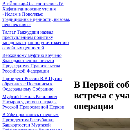
В г.Йошкар-Ола состоялись IV
Хафизитдиновские чтения
«Ислам в Поволжье:
традиционные ценности, вызовы,
перспективы»
Талгат Таджуддин назвал
преступлением политику
западных стран по уничтожению
семейных ценностей
Верховному муфтию вручено
Благодарственное письмо
Председателя Правительства
Российской Федерации
Президент России В.В.Путин
В Первой соб
обратился с Посланием к
Федеральному Собранию
встреча с уч
Муфтий Рамиль Равилович
Насыров удостоен награды
операции
Русской Православной Церкви
В Уфе простились с первым
Президентом Республики
Башкортостан Муртазой