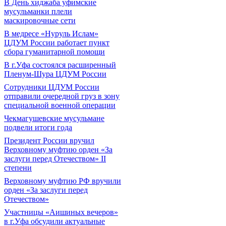
В День хиджаба уфимские
мусульманки плели
маскировочные сети
В медресе «Нуруль Ислам»
ЦДУМ России работает пункт
сбора гуманитарной помощи
В г.Уфа состоялся расширенный
Пленум-Шура ЦДУМ России
Сотрудники ЦДУМ России
отправили очередной груз в зону
специальной военной операции
Чекмагушевские мусульмане
подвели итоги года
Президент России вручил
Верховному муфтию орден «За
заслуги перед Отечеством» II
степени
Верховному муфтию РФ вручили
орден «За заслуги перед
Отечеством»
Участницы «Аишиных вечеров»
в г.Уфа обсудили актуальные