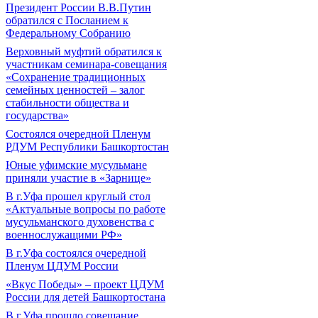
Президент России В.В.Путин
обратился с Посланием к
Федеральному Собранию
Верховный муфтий обратился к
участникам семинара-совещания
«Сохранение традиционных
семейных ценностей – залог
стабильности общества и
государства»
Состоялся очередной Пленум
РДУМ Республики Башкортостан
Юные уфимские мусульмане
приняли участие в «Зарнице»
В г.Уфа прошел круглый стол
«Актуальные вопросы по работе
мусульманского духовенства с
военнослужащими РФ»
В г.Уфа состоялся очередной
Пленум ЦДУМ России
«Вкус Победы» – проект ЦДУМ
России для детей Башкортостана
В г.Уфа прошло совещание