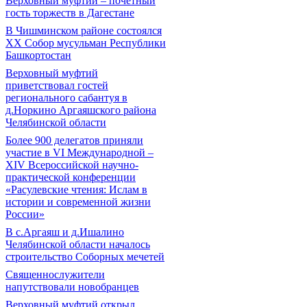
Верховный муфтий – почетный
гость торжеств в Дагестане
В Чишминском районе состоялся
XX Собор мусульман Республики
Башкортостан
Верховный муфтий
приветствовал гостей
регионального сабантуя в
д.Норкино Аргаяшского района
Челябинской области
Более 900 делегатов приняли
участие в VI Международной –
ХIV Всероссийской научно-
практической конференции
«Расулевские чтения: Ислам в
истории и современной жизни
России»
В с.Аргаяш и д.Ишалино
Челябинской области началось
строительство Соборных мечетей
Священнослужители
напутствовали новобранцев
Верховный муфтий открыл