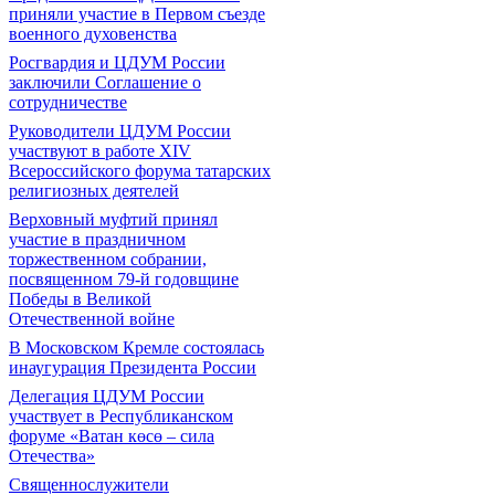
приняли участие в Первом съезде
военного духовенства
Росгвардия и ЦДУМ России
заключили Соглашение о
сотрудничестве
Руководители ЦДУМ России
участвуют в работе XIV
Всероссийского форума татарских
религиозных деятелей
Верховный муфтий принял
участие в праздничном
торжественном собрании,
посвященном 79-й годовщине
Победы в Великой
Отечественной войне
В Московском Кремле состоялась
инаугурация Президента России
Делегация ЦДУМ России
участвует в Республиканском
форуме «Ватан көсө – сила
Отечества»
Священнослужители