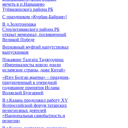
мечеть в п.Нарышево
Туймазинского района РБ
С праздником «Курбан-Байрам»!
В д.Золотоношка
Стерлитамакского района РБ
открыт мемориал, посвященный
Великой Победе
Верховный муфтий напутствовал
выпускников
Покаяние Талгата Таджуддина:
«Империалисты вовсю доили
исламские страны, даже Китай»
«Изге Болгар җыены» – праздник,
приуроченный к очередной
годовщине принятия Ислама
Волжской Булгарией
В г.Казань продолжил работу XV
Всероссийский форум татарских
религиозных деятелей
«Национальная самобытность и
религия»