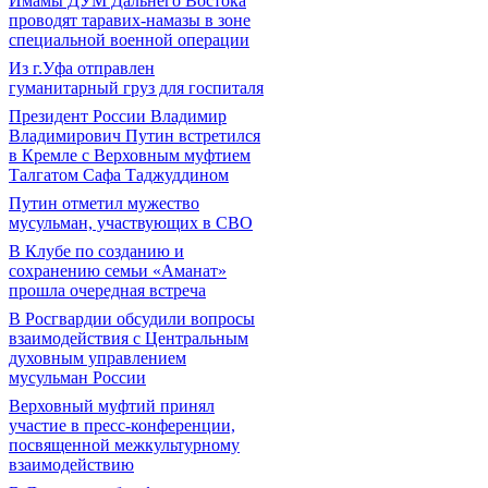
Имамы ДУМ Дальнего Востока
проводят таравих-намазы в зоне
специальной военной операции
Из г.Уфа отправлен
гуманитарный груз для госпиталя
Президент России Владимир
Владимирович Путин встретился
в Кремле с Верховным муфтием
Талгатом Сафа Таджуддином
Путин отметил мужество
мусульман, участвующих в СВО
В Клубе по созданию и
сохранению семьи «Аманат»
прошла очередная встреча
В Росгвардии обсудили вопросы
взаимодействия с Центральным
духовным управлением
мусульман России
Верховный муфтий принял
участие в пресс-конференции,
посвященной межкультурному
взаимодействию