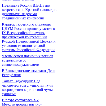
Президент России В.В.Путин
встретился на Красной площади с
духовными лидерами
традиционных конфессий
Куратор тюремного служения
ЦДУМ России принял участие в
IX Всероссийской научно-
практической конференции
Русской Православной Церкви и
уголовно-исполнительной
системы Российской Федерации
Члены семей погибших воинов
встретились со
священнослужителями
В Башкортостане отмечают День
Республики
Талгат Таджуддин: Над
человечеством сгущаются тучи
возрождения коричневой чумы
фашизма
В г.Уфа состоялась XV
Международная научно-