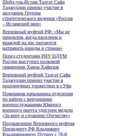
Шейх-уль-Ислам Талгат Сафа
Таджуддин принял участие в
заседании Группы
стратегического видения «Россия
– Исламский мир»
Верховный муфтий РФ: «Мы не
приемлем, когда насилием и
враждой на нас пытаются
натравить народы и страны»
Перед студентами РИУ ЦДУМ
России выступил полковой
священник Хамза Хафизов
Верховный муфтий Талгат Сафа
Таджуддин принял участие в
праздничных торжествах в г.Уфа
Помощник начальника отделения
по работе с верующими
военнослужащими Южного
военного округа удостоен медали
«За веру и служение Отечеству»
Поздравление Верховного муфтия
Президенту РФ Владимиру
Владимировичу Путину с 78-й