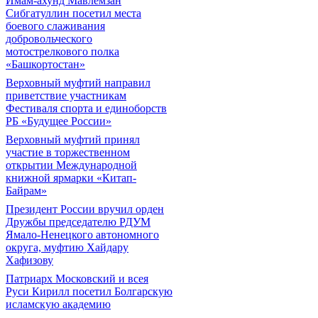
Имам-ахунд Мавлемзан
Сибгатуллин посетил места
боевого слаживания
добровольческого
мотострелкового полка
«Башкортостан»
Верховный муфтий направил
приветствие участникам
Фестиваля спорта и единоборств
РБ «Будущее России»
Верховный муфтий принял
участие в торжественном
открытии Международной
книжной ярмарки «Китап-
Байрам»
Президент России вручил орден
Дружбы председателю РДУМ
Ямало-Ненецкого автономного
округа, муфтию Хайдару
Хафизову
Патриарх Московский и всея
Руси Кирилл посетил Болгарскую
исламскую академию