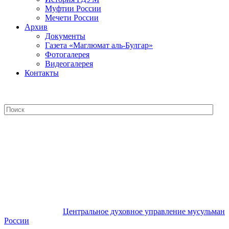
Муфтии России
Мечети России
Архив
Документы
Газета «Маглюмат аль-Булгар»
Фотогалерея
Видеогалерея
Контакты
Центральное духовное управление
мусульман России
Центральное духовное управление мусульман
России