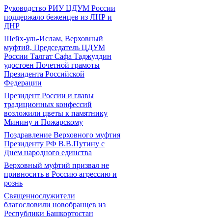
Руководство РИУ ЦДУМ России
поддержало беженцев из ЛНР и
ДНР
Шейх-уль-Ислам, Верховный
муфтий, Председатель ЦДУМ
России Талгат Сафа Таджуддин
удостоен Почетной грамоты
Президента Российской
Федерации
Президент России и главы
традиционных конфессий
возложили цветы к памятнику
Минину и Пожарскому
Поздравление Верховного муфтия
Президенту РФ В.В.Путину с
Днем народного единства
Верховный муфтий призвал не
привносить в Россию агрессию и
рознь
Священнослужители
благословили новобранцев из
Республики Башкортостан