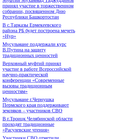
Муфтий Мухаммад Таджуддинов
принял участие в торжественном
собрании, посвященном Дню
Республики Башкортостан
В с.Тарказы Ермекеевского
района РБ будет построена мечеть
«Нур»
Мусульмане поддержали курс
В.Путина на защиту
традиционных ценностей
Верховный муфтий принял
участие в работе Всероссийской
научно-практической
конференции «Современные
вызовы традиционным
ценностям»
Мусульмане г.Чернушка
Пермского края поддерживают
земляков – участников СВО
В г.Троицк Челябинской области
проходят традиционные
«Расулевские чтения»
Участники СВО отметили