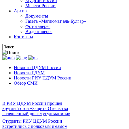
Муфтии России
Мечети России
Архив
Документы
Газета «Маглюмат аль-Булгар»
Фотогалерея
Видеогалерея
Контакты
Новости ЦДУМ России
Новости РДУМ
Новости РИУ ЦДУМ России
Обзор СМИ
В РИУ ЦДУМ России прошел
круглый стол «Защита Отечества
– священный долг мусульманина»
Студенты РИУ ЦДУМ России
встретились с полковым имамом