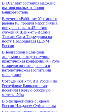
В г.Салават состоялся меджлис
имамов южных районов
Башкортостана
В мечети «Раббани» Уфимского
района РБ прошли мероприятия,
приуроченные к 45-летию
служения Шейх-уль-Ислама
Талгата Сафа Таджуддина на
посту Председателя ЦДУМ
России
В Болгарской исламской
академии проходит научно-
практическая конференция «Роль
межрелигиозного диалога в
патриотическом воспитании
молодежи»
Сотрудники УФСИН России по
Республике Башкортостан
посетили Первую соборную
мечеть г.Уфа
В Уфе простились с Героем
России Ильдаром Суфияровым