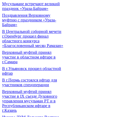
Мусульмане встречают великий
праздник «Ураза-Байрам»
Поздравления Верховному
муфтию с праздником «Ураза-
Байрам»
В Центральной соборной мечети
г.Оренбург прошел финал
областного конкурса
«Благословенный месяц Рамазан»
Верховный муфтий принял
участие в областном ифтаре в
г.Самара
В г.Ульяновск прошел областной
ифтар
В г.Пермь состоялся ифтар для
участников спецоперации
Верховный муфтий принял
участие в IХ съезде Духовного
управления мусульман РТ и в
Республиканском ифтаре в
г.Казань