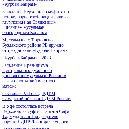
«Курбан-Байрам»
Заявление Верховного муфтия по
поводу варварской акции дикого
глумления над Священным
Писанием мусульман –
благородным Кораном
Мусульмане с.Тюрюшево
Буздякского района РБ дружно
отпраздновали «Курбан-Байрам»
«Курбан-Байрам» – 2023
Заявление Президиума
Центрального духовного
управления мусульман России в
связи с попыткой военного
мятежа
Состоялся VII съезд РДУМ
Самарской области ЦДУМ России
В Уфе состоялась встреча
Верховного муфтия Талгата Сафа
Таджуддина и Председателя
партии ЛДПР Леонида Слуцкого