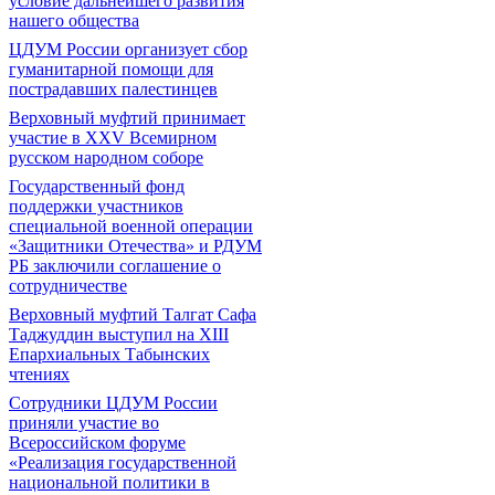
условие дальнейшего развития
нашего общества
ЦДУМ России организует сбор
гуманитарной помощи для
пострадавших палестинцев
Верховный муфтий принимает
участие в XXV Всемирном
русском народном соборе
Государственный фонд
поддержки участников
специальной военной операции
«Защитники Отечества» и РДУМ
РБ заключили соглашение о
сотрудничестве
Верховный муфтий Талгат Сафа
Таджуддин выступил на ХIII
Епархиальных Табынских
чтениях
Сотрудники ЦДУМ России
приняли участие во
Всероссийском форуме
«Реализация государственной
национальной политики в