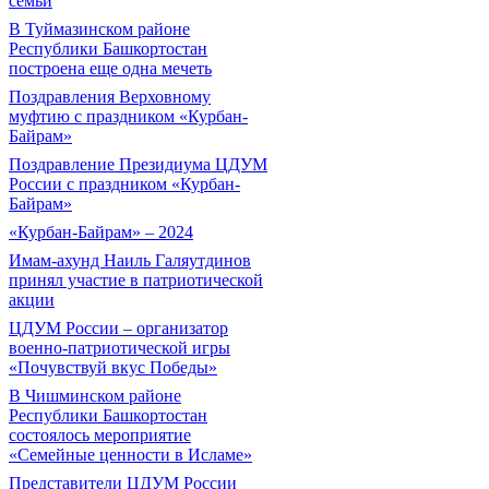
семьи
В Туймазинском районе
Республики Башкортостан
построена еще одна мечеть
Поздравления Верховному
муфтию с праздником «Курбан-
Байрам»
Поздравление Президиума ЦДУМ
России с праздником «Курбан-
Байрам»
«Курбан-Байрам» – 2024
Имам-ахунд Наиль Галяутдинов
принял участие в патриотической
акции
ЦДУМ России – организатор
военно-патриотической игры
«Почувствуй вкус Победы»
В Чишминском районе
Республики Башкортостан
состоялось мероприятие
«Семейные ценности в Исламе»
Представители ЦДУМ России