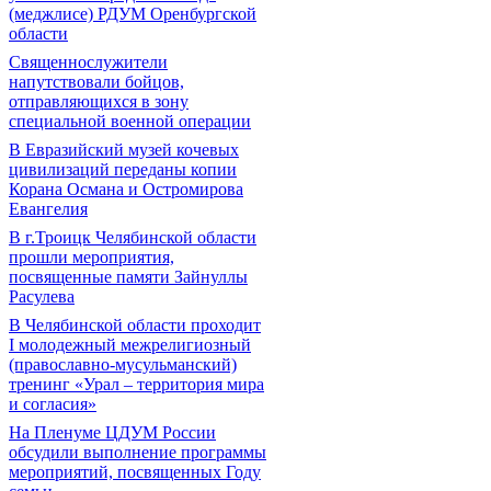
(меджлисе) РДУМ Оренбургской
области
Священнослужители
напутствовали бойцов,
отправляющихся в зону
специальной военной операции
В Евразийский музей кочевых
цивилизаций переданы копии
Корана Османа и Остромирова
Евангелия
В г.Троицк Челябинской области
прошли мероприятия,
посвященные памяти Зайнуллы
Расулева
В Челябинской области проходит
I молодежный межрелигиозный
(православно-мусульманский)
тренинг «Урал – территория мира
и согласия»
На Пленуме ЦДУМ России
обсудили выполнение программы
мероприятий, посвященных Году