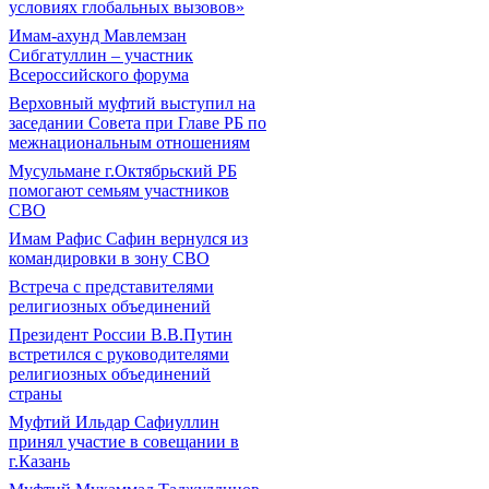
условиях глобальных вызовов»
Имам-ахунд Мавлемзан
Сибгатуллин – участник
Всероссийского форума
Верховный муфтий выступил на
заседании Совета при Главе РБ по
межнациональным отношениям
Мусульмане г.Октябрьский РБ
помогают семьям участников
СВО
Имам Рафис Сафин вернулся из
командировки в зону СВО
Встреча с представителями
религиозных объединений
Президент России В.В.Путин
встретился с руководителями
религиозных объединений
страны
Муфтий Ильдар Сафиуллин
принял участие в совещании в
г.Казань