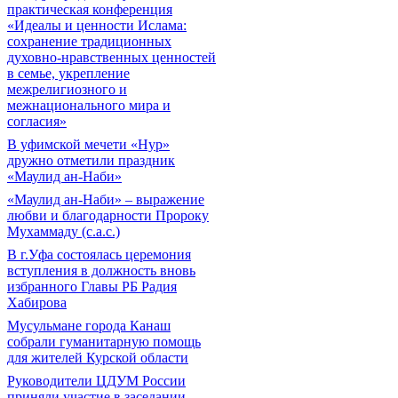
практическая конференция
«Идеалы и ценности Ислама:
сохранение традиционных
духовно-нравственных ценностей
в семье, укрепление
межрелигиозного и
межнационального мира и
согласия»
В уфимской мечети «Нур»
дружно отметили праздник
«Маулид ан-Наби»
«Маулид ан-Наби» – выражение
любви и благодарности Пророку
Мухаммаду (с.а.с.)
В г.Уфа состоялась церемония
вступления в должность вновь
избранного Главы РБ Радия
Хабирова
Мусульмане города Канаш
собрали гуманитарную помощь
для жителей Курской области
Руководители ЦДУМ России
приняли участие в заседании