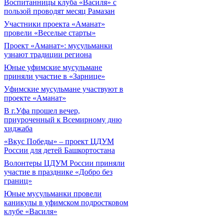
Воспитанницы клуба «Василя» с
пользой проводят месяц Рамазан
Участники проекта «Аманат»
провели «Веселые старты»
Проект «Аманат»: мусульманки
узнают традиции региона
Юные уфимские мусульмане
приняли участие в «Зарнице»
Уфимские мусульмане участвуют в
проекте «Аманат»
В г.Уфа прошел вечер,
приуроченный к Всемирному дню
хиджаба
«Вкус Победы» – проект ЦДУМ
России для детей Башкортостана
Волонтеры ЦДУМ России приняли
участие в празднике «Добро без
границ»
Юные мусульманки провели
каникулы в уфимском подростковом
клубе «Василя»