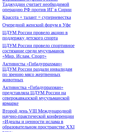
Таджуддин считает необходимой
операцию РФ против ИГ в Сирии
Красота + талант = суперневестка
Очередной женский форум в Уфе
ЦДУМ России провело акцию в
поддержку детского спорта
ЦДУМ России провело спортивное
состязание среди мусульманок
«Мир. Ислам. Спорт»
Активисты «Гибадуррахман»
ЦДУМ России раздали инвалидам
по зрению мясо жертвенных
животных
Активистка «Гибадуррахман»
представляла ЦДУМ России на
северокавказской мусульманской
ярмарке
Второй день VIII Международной
научно-практической конференции
«Идеалы и ценности ислама в
образовательном пространстве XXI