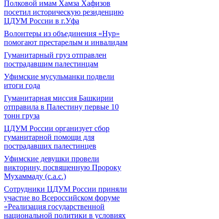
Полковой имам Хамза Хафизов
посетил историческую резиденцию
ЦДУМ России в г.Уфа
Волонтеры из объединения «Нур»
помогают престарелым и инвалидам
Гуманитарный груз отправлен
пострадавшим палестинцам
Уфимские мусульманки подвели
итоги года
Гуманитарная миссия Башкирии
отправила в Палестину первые 10
тонн груза
ЦДУМ России организует сбор
гуманитарной помощи для
пострадавших палестинцев
Уфимские девушки провели
викторину, посвященную Пророку
Мухаммаду (с.а.с.)
Сотрудники ЦДУМ России приняли
участие во Всероссийском форуме
«Реализация государственной
национальной политики в условиях