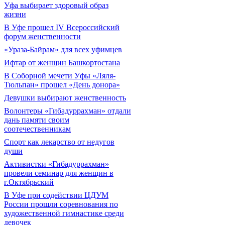
Уфа выбирает здоровый образ
жизни
В Уфе прошел IV Всероссийский
форум женственности
«Ураза-Байрам» для всех уфимцев
Ифтар от женщин Башкортостана
В Соборной мечети Уфы «Ляля-
Тюльпан» прошел «День донора»
Девушки выбирают женственность
Волонтеры «Гибадуррахман» отдали
дань памяти своим
соотечественникам
Спорт как лекарство от недугов
души
Активистки «Гибадуррахман»
провели семинар для женщин в
г.Октябрьский
В Уфе при содействии ЦДУМ
России прошли соревнования по
художественной гимнастике среди
девочек