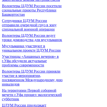
Волонтеры ЦДУМ России посетили
социальные приюты Республики
Башкортостан
Сотрудники ЦДУМ России
отправили очередной груз в зону
специальной военной операции
Волонтеры ЦДУМ России ведут
уроки домоводства для мусульманок
Мусульманки участвуют в
уникальном проекте ЦДУМ России
Участницы «Аишиных вечеров» в
г.Уфа обсудили актуальные
проблемы современности
Волонтеры ЦДУМ России приняли
участие в мероприятии,
посвященном Международному дню
инвалидов
На территории Первой соборной
мечети г.Уфа прошел экологический
субботник
ЦДУМ России продолжает