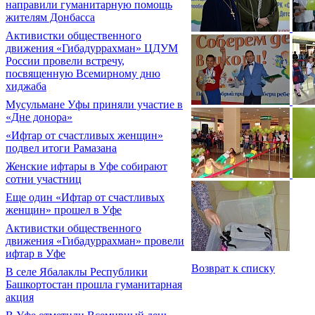
направили гуманитарную помощь
жителям Донбасса
Активистки общественного
движения «Гибадуррахман» ЦДУМ
России провели встречу,
посвященную Всемирному дню
хиджаба
Мусульмане Уфы приняли участие в
«Дне донора»
«Ифтар от счастливых женщин»
подвел итоги Рамазана
Женские ифтары в Уфе собирают
сотни участниц
Еще один «Ифтар от счастливых
женщин» прошел в Уфе
Активистки общественного
движения «Гибадуррахман» провели
ифтар в Уфе
Возврат к списку
В селе Ябалаклы Республики
Башкортостан прошла гуманитарная
акция