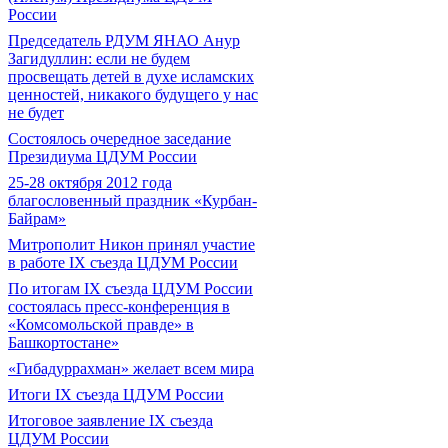
России
Председатель РДУМ ЯНАО Анур
Загидуллин: если не будем
просвещать детей в духе исламских
ценностей, никакого будущего у нас
не будет
Состоялось очередное заседание
Президиума ЦДУМ России
25-28 октября 2012 года
благословенный праздник «Курбан-
Байрам»
Митрополит Никон принял участие
в работе IX съезда ЦДУМ России
По итогам IX съезда ЦДУМ России
состоялась пресс-конференция в
«Комсомольской правде» в
Башкортостане»
«Гибадуррахман» желает всем мира
Итоги IX cъезда ЦДУМ России
Итоговое заявление IX съезда
ЦДУМ России