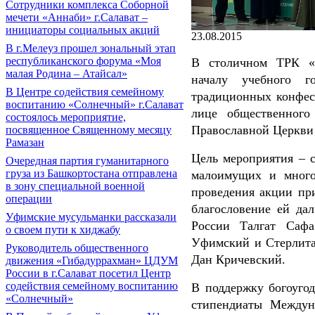
Сотрудники комплекса Соборной
мечети «Аннаби» г.Салават –
инициаторы социальных акций
23.08.2015
В г.Мелеуз прошел зональный этап
республиканского форума «Моя
В столичном ТРК «С
малая Родина – Атайсал»
началу учебного г
В Центре содействия семейному
традиционных конфес
воспитанию «Солнечный» г.Салават
лице общественного
состоялось мероприятие,
Православной Церкви
посвященное Священному месяцу
Рамазан
Цель мероприятия – 
Очередная партия гуманитарного
груза из Башкортостана отправлена
малоимущих и много
в зону специальной военной
проведения акции пр
операции
благословение ей да
Уфимские мусульманки рассказали
России Талгат Саф
о своем пути к хиджабу
Уфимский и Стерлита
Руководитель общественного
Дан Кричевский.
движения «Гибадуррахман» ЦДУМ
России в г.Салават посетил Центр
содействия семейному воспитанию
В поддержку богоугод
«Солнечный»
стипендиаты Междуна