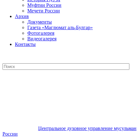
Муфтии России
Мечети России
Архив
Документы
Газета «Маглюмат аль-Булгар»
Фотогалерея
Видеогалерея
Контакты
Центральное духовное управление
мусульман России
Центральное духовное управление мусульман
России