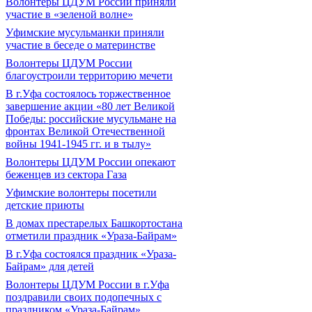
Волонтеры ЦДУМ России приняли
участие в «зеленой волне»
Уфимские мусульманки приняли
участие в беседе о материнстве
Волонтеры ЦДУМ России
благоустроили территорию мечети
В г.Уфа состоялось торжественное
завершение акции «80 лет Великой
Победы: российские мусульмане на
фронтах Великой Отечественной
войны 1941-1945 гг. и в тылу»
Волонтеры ЦДУМ России опекают
беженцев из сектора Газа
Уфимские волонтеры посетили
детские приюты
В домах престарелых Башкортостана
отметили праздник «Ураза-Байрам»
В г.Уфа состоялся праздник «Ураза-
Байрам» для детей
Волонтеры ЦДУМ России в г.Уфа
поздравили своих подопечных с
праздником «Ураза-Байрам»