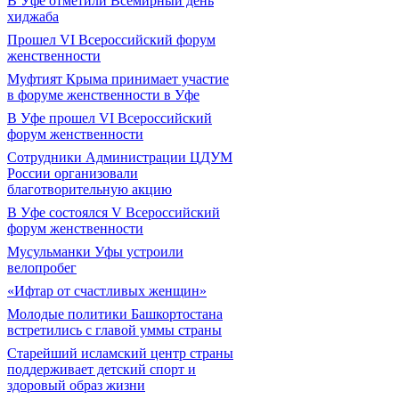
В Уфе отметили Всемирный день
хиджаба
Прошел VI Всероссийский форум
женственности
Муфтият Крыма принимает участие
в форуме женственности в Уфе
В Уфе прошел VI Всероссийский
форум женственности
Сотрудники Администрации ЦДУМ
России организовали
благотворительную акцию
В Уфе состоялся V Всероссийский
форум женственности
Мусульманки Уфы устроили
велопробег
«Ифтар от счастливых женщин»
Молодые политики Башкортостана
встретились с главой уммы страны
Старейший исламский центр страны
поддерживает детский спорт и
здоровый образ жизни