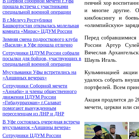
В Первой соборной мечети г.Уфа
певчий хор воспитанн
прошла встреча с участниками
и многие другие. 
специальной военной операции
кикбоксингу и боев
В г.Мелеуз Республики
«олимпийскую» зарядк
Башкортостан открылась молельная
комната «Мирас» ЦДУМ России
Перед собравшимися 
Зимняя смена подросткового клуба
России Артур Сулей
«Василя» в Уфе прошла отлично
Вячеслав Архангельск
Сотрудники ЦДУМ России собрали
посылки для бойцов, участвующих в
Шауль Игаль.
специальной военной операции
Кульминацией акции
Мусульманки Уфы встретились на
«Аишиных вечерах»
удалось собрать внуш
Сотрудники Соборной мечети
портфелей. Всем прин
«Аннаби» и члены общественного
движения ЦДУМ России
Акция продлится до 2
«Гибадуррахман» г.Салават
мечети, церкви или си
помогают вынужденным
переселенцам из ЛНР и ДНР
В Уфе состоялась очередная встреча
мусульманок «Аишины вечера»
Сотрудники ЦДУМ России