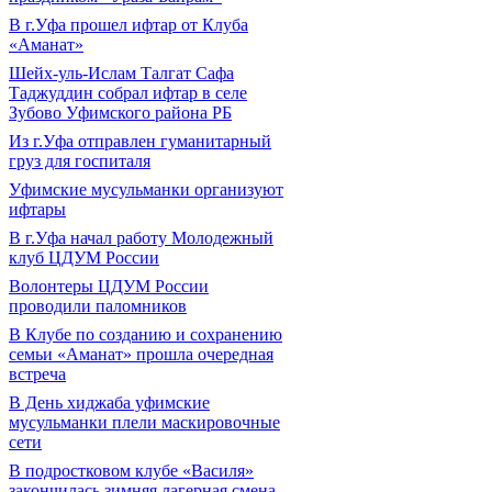
В г.Уфа прошел ифтар от Клуба
«Аманат»
Шейх-уль-Ислам Талгат Сафа
Таджуддин собрал ифтар в селе
Зубово Уфимского района РБ
Из г.Уфа отправлен гуманитарный
груз для госпиталя
Уфимские мусульманки организуют
ифтары
В г.Уфа начал работу Молодежный
клуб ЦДУМ России
Волонтеры ЦДУМ России
проводили паломников
В Клубе по созданию и сохранению
семьи «Аманат» прошла очередная
встреча
В День хиджаба уфимские
мусульманки плели маскировочные
сети
В подростковом клубе «Василя»
закончилась зимняя лагерная смена