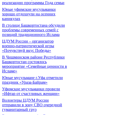
реализацию программы Года семьи
Юные уфимские мусульманки
хорошо отдохнули на осенних
каникулах
В столице Башкортостана обсудили
проблемы современных семей с
позиций традиционного Ислама
ЦДУМ России – организатор
военно-патриотической игры
«Почувствуй вкус Победы»
В Чишминском районе Республики
Башкортостан состоялось
мероприятие «Семейные ценности в
Исламе»
Юные мусульмане г.Уфа отметили
праздник «Ураза-Байрам»
Уфимские мусульманки провели
«Ифтар от счастливых женщин»
Волонтеры ЦДУМ России
отправили в зону СВО очередной
гуманитарный груз