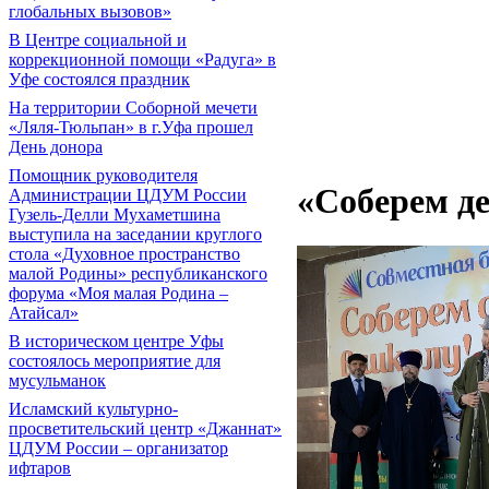
глобальных вызовов»
В Центре социальной и
коррекционной помощи «Радуга» в
Уфе состоялся праздник
На территории Соборной мечети
«Ляля-Тюльпан» в г.Уфа прошел
День донора
Помощник руководителя
«Соберем де
Администрации ЦДУМ России
Гузель-Делли Мухаметшина
выступила на заседании круглого
стола «Духовное пространство
малой Родины» республиканского
форума «Моя малая Родина –
Атайсал»
В историческом центре Уфы
состоялось мероприятие для
мусульманок
Исламский культурно-
просветительский центр «Джаннат»
ЦДУМ России – организатор
ифтаров