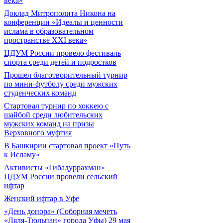
века»
Доклад Митрополита Никона на
конференции «Идеалы и ценности
ислама в образовательном
пространстве XXI века»
ЦДУМ России провело фестиваль
спорта среди детей и подростков
Прошел благотворительный турнир
по мини-футболу среди мужских
студенческих команд
Cтартовал турнир по хоккею с
шайбой среди любительских
мужских команд на призы
Верховного муфтия
В Башкирии стартовал проект «Путь
к Исламу»
Активисты «Гибадуррахман»
ЦДУМ России провели сельский
ифтар
Женский ифтар в Уфе
«День донора» (Соборная мечеть
«Ляля-Тюльпан» города Уфы) 29 мая