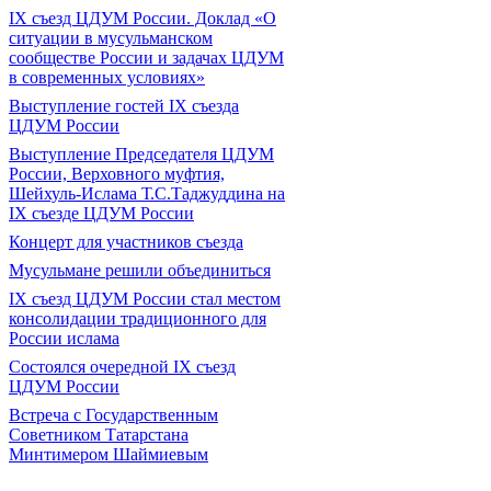
IX съезд ЦДУМ России. Доклад «О
ситуации в мусульманском
сообществе России и задачах ЦДУМ
в современных условиях»
Выступление гостей IX съезда
ЦДУМ России
Выступление Председателя ЦДУМ
России, Верховного муфтия,
Шейхуль-Ислама Т.С.Таджуддина на
IX съезде ЦДУМ России
Концерт для участников съезда
Мусульмане решили объединиться
IX съезд ЦДУМ России стал местом
консолидации традиционного для
России ислама
Состоялся очередной IX съезд
ЦДУМ России
Встреча с Государственным
Советником Татарстана
Минтимером Шаймиевым