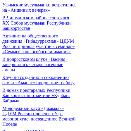
Уфимские мусульманки встретились
на «Аишиных вечерах»
В Чишминском районе состоялся
XX Собор мусульман Республики
Башкортостан
Активистка общественного
движения «Гибадуррахман» ЦДУМ
России приняла участие в семинаре
«Семья в зоне особого внимания»
В подростковом клубе «Василя»
завершились четыре лагерные
смены
Клуб по созданию и сохранению
семьи «Аманат» продолжает работу
В домах престарелых Республики
Башкортостан отметили «Курбан-
Байрам»
Молодежный клуб «Джамаль»
ЦДУМ России провел в г.Уфа
мероприятие, посвященное Великой
Победе