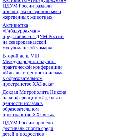
Активисты «Гибадуррахман»
ЦДУМ России раздали
инвалидам по зрению мясо
жертвенных животных
Активистка
«Гибадуррахман»
представляла ЦДУМ России
на северокавказской
мусульманской ярмарке
Второй день VIII
Международной научно-
практической конференции
«Идеалы и ценности ислама
в образовательном
пространстве XXI века»
Доклад Митрополита Никона
на конференции «Идеалы и
ценности ислама в
образовательном
пространстве XXI века»
ЦДУМ России провело
фестиваль спорта среди
детей и подростков