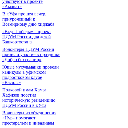
участвуют в проекте
«Аманат»
В г.Уфа прошел вечер,
приуроченный к
Всемирному дню хиджаба
«Вкус Победы» – проект
ЦДУМ России для детей
Башкортостана
Волонтеры ЦДУМ России
приняли участие в празднике
«Добро без границ»
Юные мусульманки провели
каникулы в уфимском
подростковом клубе
«Василя»
Полковой имам Хамза
Хафизов посетил
историческую резиденцию
ЦДУМ России в г.Уфа
Волонтеры из объединения
«Нур» помогают
престарелым и инвалидам