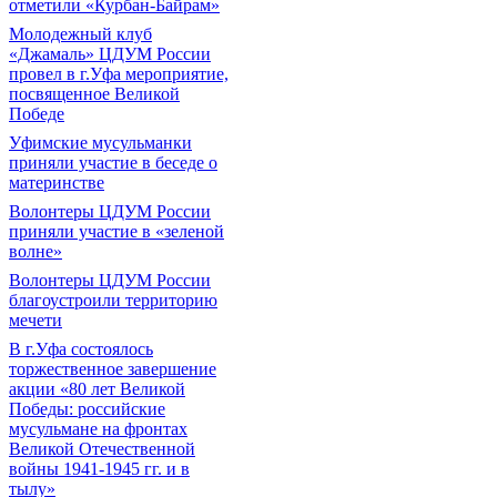
отметили «Курбан-Байрам»
Молодежный клуб
«Джамаль» ЦДУМ России
провел в г.Уфа мероприятие,
посвященное Великой
Победе
Уфимские мусульманки
приняли участие в беседе о
материнстве
Волонтеры ЦДУМ России
приняли участие в «зеленой
волне»
Волонтеры ЦДУМ России
благоустроили территорию
мечети
В г.Уфа состоялось
торжественное завершение
акции «80 лет Великой
Победы: российские
мусульмане на фронтах
Великой Отечественной
войны 1941-1945 гг. и в
тылу»