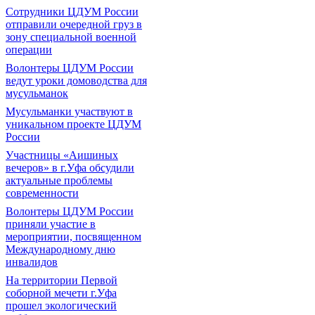
Сотрудники ЦДУМ России
отправили очередной груз в
зону специальной военной
операции
Волонтеры ЦДУМ России
ведут уроки домоводства для
мусульманок
Мусульманки участвуют в
уникальном проекте ЦДУМ
России
Участницы «Аишиных
вечеров» в г.Уфа обсудили
актуальные проблемы
современности
Волонтеры ЦДУМ России
приняли участие в
мероприятии, посвященном
Международному дню
инвалидов
На территории Первой
соборной мечети г.Уфа
прошел экологический