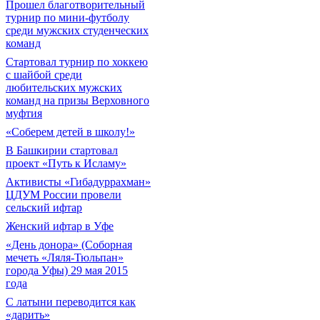
Прошел благотворительный
турнир по мини-футболу
среди мужских студенческих
команд
Cтартовал турнир по хоккею
с шайбой среди
любительских мужских
команд на призы Верховного
муфтия
«Соберем детей в школу!»
В Башкирии стартовал
проект «Путь к Исламу»
Активисты «Гибадуррахман»
ЦДУМ России провели
сельский ифтар
Женский ифтар в Уфе
«День донора» (Соборная
мечеть «Ляля-Тюльпан»
города Уфы) 29 мая 2015
года
С латыни переводится как
«дарить»