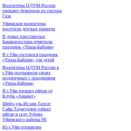
Волонтеры ЦДУМ России
опекают беженцев из сектора
Газа
Уфимские волонтеры
посетили детские приюты
В домах престарелых
Башкортостана отметили
праздник «Ураза-Байрам»
В г.Уфа состоялся праздник
«Ураза-Байрам» для детей
Волонтеры ЦДУМ России в
г.Уфа поздравили своих
подопечных с праздником
«Ураза-Байрам»
В г.Уфа прошел ифтар от
Клуба «Аманат»
Шейх-уль-Ислам Талгат
Сафа Таджуддин собрал
ифтар в селе Зубово
Уфимского района РБ
Из г.Уфа отправлен