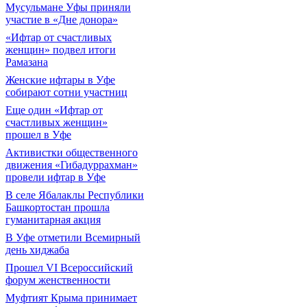
Мусульмане Уфы приняли
участие в «Дне донора»
«Ифтар от счастливых
женщин» подвел итоги
Рамазана
Женские ифтары в Уфе
собирают сотни участниц
Еще один «Ифтар от
счастливых женщин»
прошел в Уфе
Активистки общественного
движения «Гибадуррахман»
провели ифтар в Уфе
В селе Ябалаклы Республики
Башкортостан прошла
гуманитарная акция
В Уфе отметили Всемирный
день хиджаба
Прошел VI Всероссийский
форум женственности
Муфтият Крыма принимает