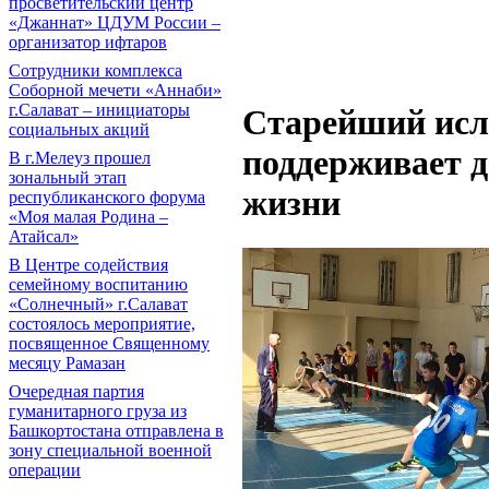
просветительский центр
«Джаннат» ЦДУМ России –
организатор ифтаров
Сотрудники комплекса
Соборной мечети «Аннаби»
г.Салават – инициаторы
Старейший исл
социальных акций
поддерживает д
В г.Мелеуз прошел
зональный этап
жизни
республиканского форума
«Моя малая Родина –
Атайсал»
В Центре содействия
семейному воспитанию
«Солнечный» г.Салават
состоялось мероприятие,
посвященное Священному
месяцу Рамазан
Очередная партия
гуманитарного груза из
Башкортостана отправлена в
зону специальной военной
операции