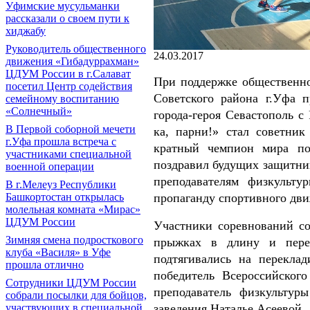
Уфимские мусульманки
рассказали о своем пути к
хиджабу
Руководитель общественного
24.03.2017
движения «Гибадуррахман»
ЦДУМ России в г.Салават
При поддержке общественн
посетил Центр содействия
Советского района г.Уфа 
семейному воспитанию
«Солнечный»
города-героя Севастополь с
В Первой соборной мечети
ка, парни!» стал советник
г.Уфа прошла встреча с
кратный чемпион мира по
участниками специальной
поздравил будущих защитни
военной операции
преподавателям физкульт
В г.Мелеуз Республики
Башкортостан открылась
пропаганду спортивного дви
молельная комната «Мирас»
ЦДУМ России
Участники соревнований со
Зимняя смена подросткового
прыжках в длину и перет
клуба «Василя» в Уфе
подтягивались на перекла
прошла отлично
победитель Всероссийског
Сотрудники ЦДУМ России
преподаватель физкультур
собрали посылки для бойцов,
участвующих в специальной
заведения Наталье Асеевой.