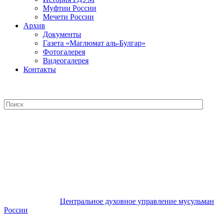
Муфтии России
Мечети России
Архив
Документы
Газета «Маглюмат аль-Булгар»
Фотогалерея
Видеогалерея
Контакты
Центральное духовное управление
мусульман России
Центральное духовное управление мусульман
России