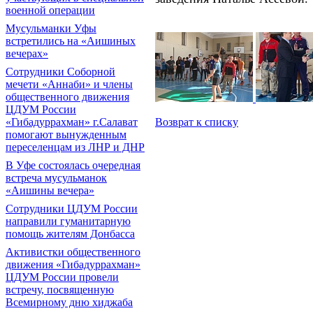
военной операции
Мусульманки Уфы
встретились на «Аишиных
вечерах»
Сотрудники Соборной
мечети «Аннаби» и члены
общественного движения
ЦДУМ России
«Гибадуррахман» г.Салават
Возврат к списку
помогают вынужденным
переселенцам из ЛНР и ДНР
В Уфе состоялась очередная
встреча мусульманок
«Аишины вечера»
Сотрудники ЦДУМ России
направили гуманитарную
помощь жителям Донбасса
Активистки общественного
движения «Гибадуррахман»
ЦДУМ России провели
встречу, посвященную
Всемирному дню хиджаба