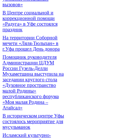
вызовов»
В Центре социальной и
коррекционной помощи
«Радуга» в Уфе состоялся
праздник
На территории Соборной
мечети «Ляля-Тюльпан» в
г.Уфа прошел День донора
Помощник руководителя
Администрации ЦДУМ
России Гузель-Делли
Мухаметшина выступила на
заседании круглого стола
«Духовное пространство
малой Родины»
республиканского форума
«Моя малая Родина –
Атайсал»
В историческом центре Уфы
состоялось мероприятие для
мусульманок
Исламский культурно-