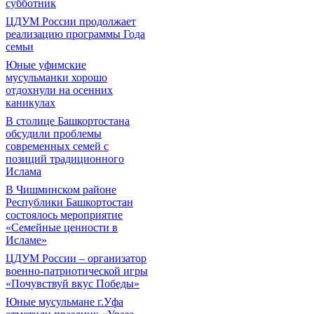
субботник
ЦДУМ России продолжает
реализацию программы Года
семьи
Юные уфимские
мусульманки хорошо
отдохнули на осенних
каникулах
В столице Башкортостана
обсудили проблемы
современных семей с
позиций традиционного
Ислама
В Чишминском районе
Республики Башкортостан
состоялось мероприятие
«Семейные ценности в
Исламе»
ЦДУМ России – организатор
военно-патриотической игры
«Почувствуй вкус Победы»
Юные мусульмане г.Уфа