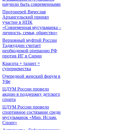
научили быть современными
Протоиерей Вячеслав
Архангельский принял
участие в НПК
«Современная мусульманка –
личность, семья, общество»
Верховный муфтий России
Таджуддин считает
необходимой операцию РФ
против ИГ в Сирии
Красота + талант =
суперневестка
Очередной женский форум в
Уфе
ЦДУМ России провело
акцию в поддержку детского
спорта
ЦДУМ России провело
спортивное состязание среди
мусульманок «Мир. Ислам.
Спорт»