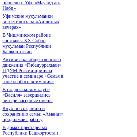
провели в Уфе «Маулид ан-
Наби»
Уфимские мусульманки
встретились на «Аишиных
вечерах»
В Чишминском районе
состоялся XX Собор
мусульман Республики
Башкортостан
Активистка общественного
движения «Гибадуррахман»
ЦДУМ России приняла
участие в семинаре «Семья в
зоне особого внимания»
В подростковом клубе
«Василя» завершились
четыре лагерные смены
Клуб по созданию и
сохранению семьи «Аманат»
продолжает работу
В домах престарелых
Республики Башкортостан