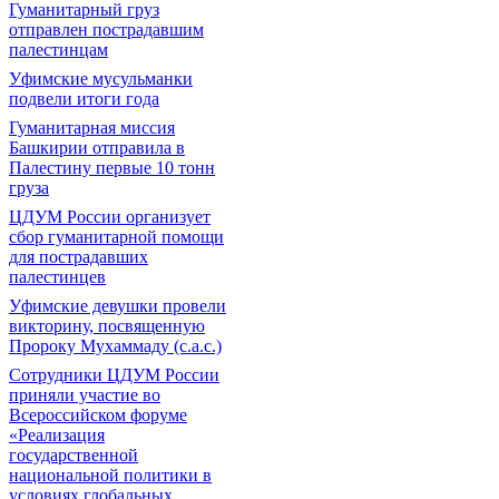
Гуманитарный груз
отправлен пострадавшим
палестинцам
Уфимские мусульманки
подвели итоги года
Гуманитарная миссия
Башкирии отправила в
Палестину первые 10 тонн
груза
ЦДУМ России организует
сбор гуманитарной помощи
для пострадавших
палестинцев
Уфимские девушки провели
викторину, посвященную
Пророку Мухаммаду (с.а.с.)
Сотрудники ЦДУМ России
приняли участие во
Всероссийском форуме
«Реализация
государственной
национальной политики в
условиях глобальных