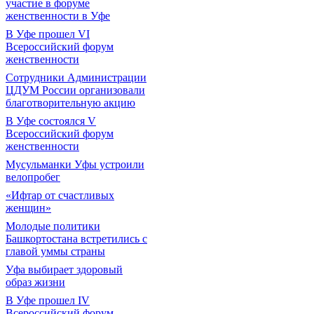
участие в форуме
женственности в Уфе
В Уфе прошел VI
Всероссийский форум
женственности
Сотрудники Администрации
ЦДУМ России организовали
благотворительную акцию
В Уфе состоялся V
Всероссийский форум
женственности
Мусульманки Уфы устроили
велопробег
«Ифтар от счастливых
женщин»
Молодые политики
Башкортостана встретились с
главой уммы страны
Уфа выбирает здоровый
образ жизни
В Уфе прошел IV
Всероссийский форум