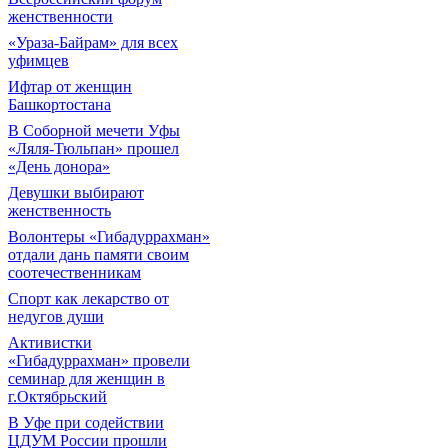
женственности
«Ураза-Байрам» для всех
уфимцев
Ифтар от женщин
Башкортостана
В Соборной мечети Уфы
«Ляля-Тюльпан» прошел
«День донора»
Девушки выбирают
женственность
Волонтеры «Гибадуррахман»
отдали дань памяти своим
соотечественникам
Спорт как лекарство от
недугов души
Активистки
«Гибадуррахман» провели
семинар для женщин в
г.Октябрьский
В Уфе при содействии
ЦДУМ России прошли