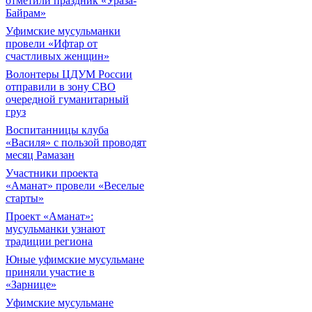
отметили праздник «Ураза-
Байрам»
Уфимские мусульманки
провели «Ифтар от
счастливых женщин»
Волонтеры ЦДУМ России
отправили в зону СВО
очередной гуманитарный
груз
Воспитанницы клуба
«Василя» с пользой проводят
месяц Рамазан
Участники проекта
«Аманат» провели «Веселые
старты»
Проект «Аманат»:
мусульманки узнают
традиции региона
Юные уфимские мусульмане
приняли участие в
«Зарнице»
Уфимские мусульмане