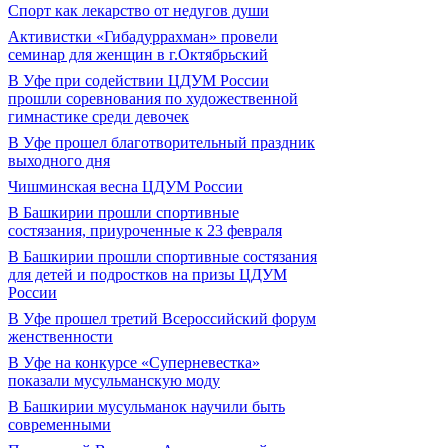
Спорт как лекарство от недугов души
Активистки «Гибадуррахман» провели
семинар для женщин в г.Октябрьский
В Уфе при содействии ЦДУМ России
прошли соревнования по художественной
гимнастике среди девочек
В Уфе прошел благотворительный праздник
выходного дня
Чишминская весна ЦДУМ России
В Башкирии прошли спортивные
состязания, приуроченные к 23 февраля
В Башкирии прошли спортивные состязания
для детей и подростков на призы ЦДУМ
России
В Уфе прошел третий Всероссийский форум
женственности
В Уфе на конкурсе «Суперневестка»
показали мусульманскую моду
В Башкирии мусульманок научили быть
современными