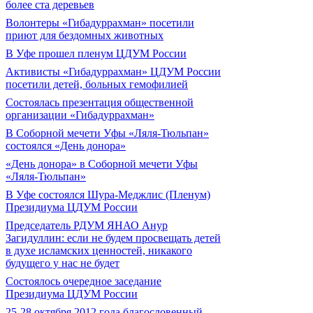
более ста деревьев
Волонтеры «Гибадуррахман» посетили
приют для бездомных животных
В Уфе прошел пленум ЦДУМ России
Активисты «Гибадуррахман» ЦДУМ России
посетили детей, больных гемофилией
Состоялась презентация общественной
организации «Гибадуррахман»
В Соборной мечети Уфы «Ляля-Тюльпан»
состоялся «День донора»
«День донора» в Соборной мечети Уфы
«Ляля-Тюльпан»
В Уфе состоялся Шура-Меджлис (Пленум)
Президиума ЦДУМ России
Председатель РДУМ ЯНАО Анур
Загидуллин: если не будем просвещать детей
в духе исламских ценностей, никакого
будущего у нас не будет
Состоялось очередное заседание
Президиума ЦДУМ России
25-28 октября 2012 года благословенный