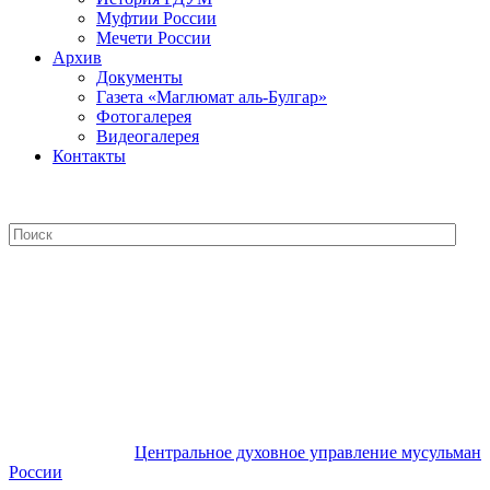
Муфтии России
Мечети России
Архив
Документы
Газета «Маглюмат аль-Булгар»
Фотогалерея
Видеогалерея
Контакты
Центральное духовное управление
мусульман России
Центральное духовное управление мусульман
России