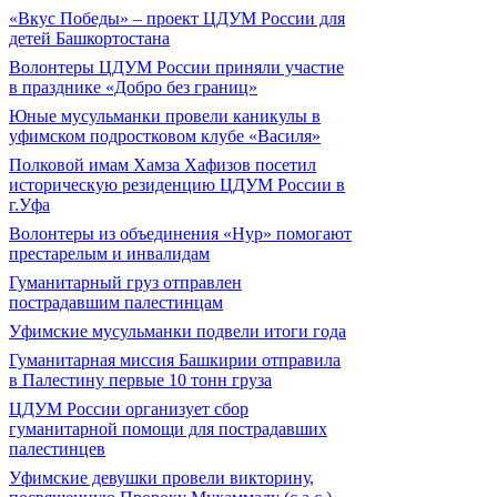
«Вкус Победы» – проект ЦДУМ России для
детей Башкортостана
Волонтеры ЦДУМ России приняли участие
в празднике «Добро без границ»
Юные мусульманки провели каникулы в
уфимском подростковом клубе «Василя»
Полковой имам Хамза Хафизов посетил
историческую резиденцию ЦДУМ России в
г.Уфа
Волонтеры из объединения «Нур» помогают
престарелым и инвалидам
Гуманитарный груз отправлен
пострадавшим палестинцам
Уфимские мусульманки подвели итоги года
Гуманитарная миссия Башкирии отправила
в Палестину первые 10 тонн груза
ЦДУМ России организует сбор
гуманитарной помощи для пострадавших
палестинцев
Уфимские девушки провели викторину,