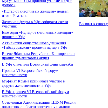
Мусульмане Уфы приняли участие в «Дне
донора»
«Ифтар от счастливых женщин» подвел
итоги Рамазана
Женские ифтары в Уфе собирают сотни
Возврат к списку
участниц
Еще один «Ифтар от счастливых женщин»
прошел в Уфе
Активистки общественного движения
«Гибадуррахман» провели ифтар в Уфе
В селе Ябалаклы Республики Башкортостан
прошла гуманитарная акция
В Уфе отметили Всемирный день хиджаба
Прошел VI Всероссийский форум
женственности
Муфтият Крыма принимает участие в
форуме женственности в Уфе
В Уфе прошел VI Всероссийский форум
женственности
Сотрудники Администрации ЦДУМ России
организовали благотворительную акцию