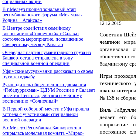
социальных акций
В г.Мелеуз прошел зональный этап
республиканского форума «Моя малая
Родина – Атайсал»
12.12.2015
В Центре содействия семейному
воспитанию «Солнечный» г.Салават
Советник Шейх
состоялось мероприятие, посвященное
чемпион мира
Священному месяцу Рамазан
организовал 
Очередная партия гуманитарного груза из
общественног
Башкортостана отправлена в зону
специальной военной операции
бадминтону ср
Уфимские мусульманки рассказали о своем
Игры проходил
пути к хиджабу
технического
Руководитель общественного движения
«Гибадуррахман» ЦДУМ России в г.Салават
школы-интерна
посетил Центр содействия семейному
№ 138 и сборна
воспитанию «Солнечный»
В Первой соборной мечети г.Уфа прошла
Виль Габдулли
встреча с участниками специальной
делает его б
военной операции
напряжение 
В г.Мелеуз Республики Башкортостан
постоянное сл
открылась молельная комната «Мирас»