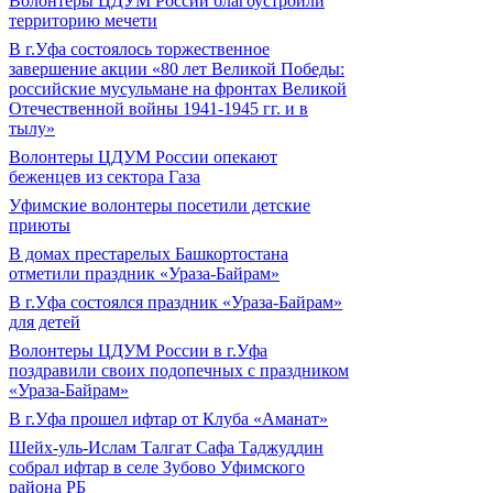
Волонтеры ЦДУМ России благоустроили
территорию мечети
В г.Уфа состоялось торжественное
завершение акции «80 лет Великой Победы:
российские мусульмане на фронтах Великой
Отечественной войны 1941-1945 гг. и в
тылу»
Волонтеры ЦДУМ России опекают
беженцев из сектора Газа
Уфимские волонтеры посетили детские
приюты
В домах престарелых Башкортостана
отметили праздник «Ураза-Байрам»
В г.Уфа состоялся праздник «Ураза-Байрам»
для детей
Волонтеры ЦДУМ России в г.Уфа
поздравили своих подопечных с праздником
«Ураза-Байрам»
В г.Уфа прошел ифтар от Клуба «Аманат»
Шейх-уль-Ислам Талгат Сафа Таджуддин
собрал ифтар в селе Зубово Уфимского
района РБ