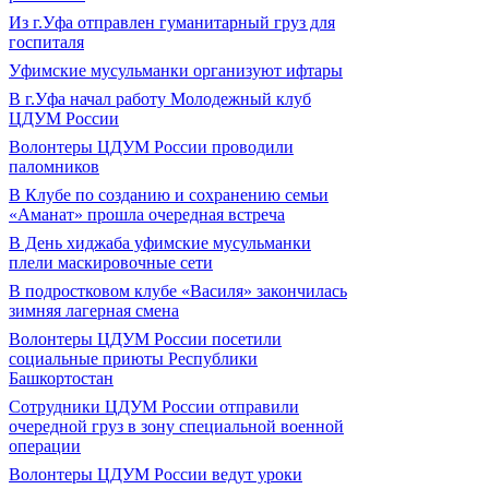
Из г.Уфа отправлен гуманитарный груз для
госпиталя
Уфимские мусульманки организуют ифтары
В г.Уфа начал работу Молодежный клуб
ЦДУМ России
Волонтеры ЦДУМ России проводили
паломников
В Клубе по созданию и сохранению семьи
«Аманат» прошла очередная встреча
В День хиджаба уфимские мусульманки
плели маскировочные сети
В подростковом клубе «Василя» закончилась
зимняя лагерная смена
Волонтеры ЦДУМ России посетили
социальные приюты Республики
Башкортостан
Сотрудники ЦДУМ России отправили
очередной груз в зону специальной военной
операции
Волонтеры ЦДУМ России ведут уроки