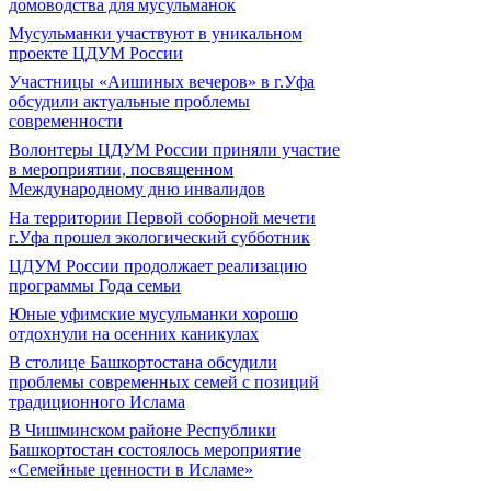
домоводства для мусульманок
Мусульманки участвуют в уникальном
проекте ЦДУМ России
Участницы «Аишиных вечеров» в г.Уфа
обсудили актуальные проблемы
современности
Волонтеры ЦДУМ России приняли участие
в мероприятии, посвященном
Международному дню инвалидов
На территории Первой соборной мечети
г.Уфа прошел экологический субботник
ЦДУМ России продолжает реализацию
программы Года семьи
Юные уфимские мусульманки хорошо
отдохнули на осенних каникулах
В столице Башкортостана обсудили
проблемы современных семей с позиций
традиционного Ислама
В Чишминском районе Республики
Башкортостан состоялось мероприятие
«Семейные ценности в Исламе»