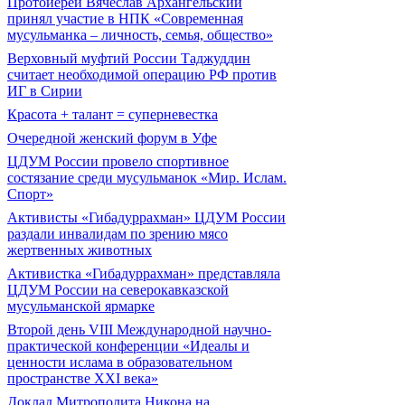
Протоиерей Вячеслав Архангельский
принял участие в НПК «Современная
мусульманка – личность, семья, общество»
Верховный муфтий России Таджуддин
считает необходимой операцию РФ против
ИГ в Сирии
Красота + талант = суперневестка
Очередной женский форум в Уфе
ЦДУМ России провело спортивное
состязание среди мусульманок «Мир. Ислам.
Спорт»
Активисты «Гибадуррахман» ЦДУМ России
раздали инвалидам по зрению мясо
жертвенных животных
Активистка «Гибадуррахман» представляла
ЦДУМ России на северокавказской
мусульманской ярмарке
Второй день VIII Международной научно-
практической конференции «Идеалы и
ценности ислама в образовательном
пространстве XXI века»
Доклад Митрополита Никона на