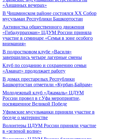
«Аишиных вечерах»
В Чишминском районе состоялся XX Собор
мусульман Республики Башкортостан
Активистка общественного движения
«Гибадуррахман» ЦДУМ России приняла
участие в семинаре «Семья в зоне особого
внимания»
В подростковом клубе «Василя»
завершились четыре лагерные смены
Клуб по созданию и сохранению семьи
«Аманат» продолжает работу
В домах престарелых Республики
Башкортостан отметили «Курбан-Байрам»
Молодежный клуб «Джамаль» ЦДУМ
России провел в г.Уфа мероприятие,
посвященное Великой Победе
Уфимские мусульманки приняли участие в
беседе о материнстве
Волонтеры ЦДУМ России приняли участие
в «зеленой волне»