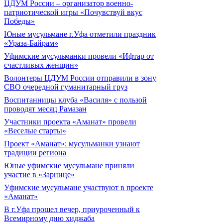
ЦДУМ России – организатор военно-
патриотической игры «Почувствуй вкус
Победы»
Юные мусульмане г.Уфа отметили праздник
«Ураза-Байрам»
Уфимские мусульманки провели «Ифтар от
счастливых женщин»
Волонтеры ЦДУМ России отправили в зону
СВО очередной гуманитарный груз
Воспитанницы клуба «Василя» с пользой
проводят месяц Рамазан
Участники проекта «Аманат» провели
«Веселые старты»
Проект «Аманат»: мусульманки узнают
традиции региона
Юные уфимские мусульмане приняли
участие в «Зарнице»
Уфимские мусульмане участвуют в проекте
«Аманат»
В г.Уфа прошел вечер, приуроченный к
Всемирному дню хиджаба