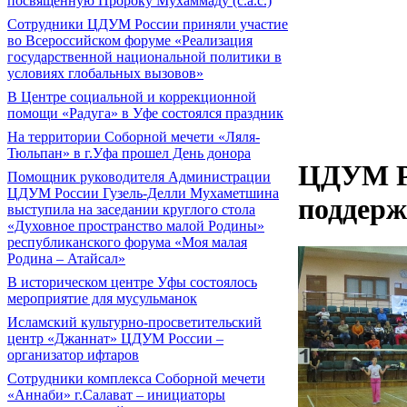
посвященную Пророку Мухаммаду (с.а.с.)
Сотрудники ЦДУМ России приняли участие
во Всероссийском форуме «Реализация
государственной национальной политики в
условиях глобальных вызовов»
В Центре социальной и коррекционной
помощи «Радуга» в Уфе состоялся праздник
На территории Соборной мечети «Ляля-
Тюльпан» в г.Уфа прошел День донора
ЦДУМ Ро
Помощник руководителя Администрации
ЦДУМ России Гузель-Делли Мухаметшина
поддерж
выступила на заседании круглого стола
«Духовное пространство малой Родины»
республиканского форума «Моя малая
Родина – Атайсал»
В историческом центре Уфы состоялось
мероприятие для мусульманок
Исламский культурно-просветительский
центр «Джаннат» ЦДУМ России –
организатор ифтаров
Сотрудники комплекса Соборной мечети
«Аннаби» г.Салават – инициаторы