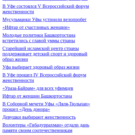
В Уфе состоялся V Всероссийский форум
женственности
Мусульманки Уфы устроили велопробег
«Ифтар от счастливых женщин»
Молодые политики Башкортостана
встретились с главой уммы страны
Старейший исламский центр страны
поддерживает детский спорт и здоровый
образ жизни
Уфа выбирает здоровый образ жизни
В Уфе прошел IV Всероссийский форум
женственности
«Ураза-Байрам» для всех уфимцев
Ифтар от женщин Башкортостана
В Соборной мечети Уфы «Ляля-Тюльпан»
прошел «День донора»
Девушки выбирают женственность
Волонтеры «Гибадуррахман» отдали дань
памяти своим соотечественникам