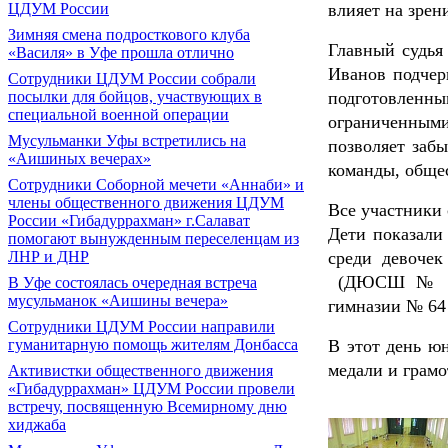
ЦДУМ России
влияет на зрен
Зимняя смена подросткового клуба
Главный судья
«Василя» в Уфе прошла отлично
Иванов подчер
Сотрудники ЦДУМ России собрали
посылки для бойцов, участвующих в
подготовлен
специальной военной операции
ограниченным
Мусульманки Уфы встретились на
позволяет заб
«Аишиных вечерах»
команды, обще
Сотрудники Соборной мечети «Аннаби» и
члены общественного движения ЦДУМ
Все участники 
России «Гибадуррахман» г.Салават
Дети показали
помогают вынужденным переселенцам из
ЛНР и ДНР
среди девоче
(ДЮСШ № 4 г.
В Уфе состоялась очередная встреча
мусульманок «Аишины вечера»
гимназии № 64 
Сотрудники ЦДУМ России направили
гуманитарную помощь жителям Донбасса
В этот день ю
медали и грам
Активистки общественного движения
«Гибадуррахман» ЦДУМ России провели
встречу, посвященную Всемирному дню
хиджаба