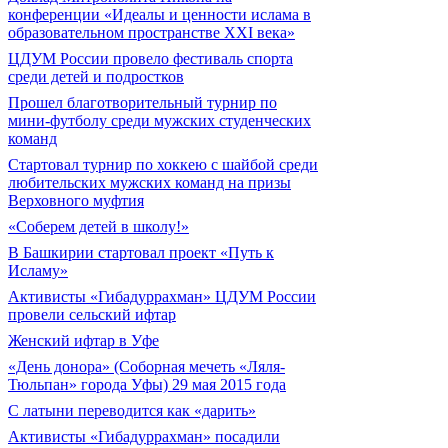
конференции «Идеалы и ценности ислама в
образовательном пространстве XXI века»
ЦДУМ России провело фестиваль спорта
среди детей и подростков
Прошел благотворительный турнир по
мини-футболу среди мужских студенческих
команд
Cтартовал турнир по хоккею с шайбой среди
любительских мужских команд на призы
Верховного муфтия
«Соберем детей в школу!»
В Башкирии стартовал проект «Путь к
Исламу»
Активисты «Гибадуррахман» ЦДУМ России
провели сельский ифтар
Женский ифтар в Уфе
«День донора» (Соборная мечеть «Ляля-
Тюльпан» города Уфы) 29 мая 2015 года
С латыни переводится как «дарить»
Активисты «Гибадуррахман» посадили