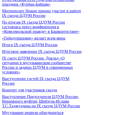
праздник «Курбан-Байрам»
Митрополит Никон принял участие в работе
IX съезда ЦДУМ России
По итогам IX съезда ЦДУМ России
состоялась пресс-конференция в
«Комсомольской правде» в Башкортостане»
«Гибадуррахман» желает всем мира
Итоги IX cъезда ЦДУМ России
Итоговое заявление IX съезда ЦДУМ России
IX съезд ЦДУМ России. Доклад «О
ситуации в мусульманском сообществе
России и задачах ЦДУМ в современных
условиях»
Выступление гостей IX съезда ЦДУМ
России
Концерт для участников съезда
Выступление Председателя ЦДУМ России,
Верховного муфтия, Шейхуль-Ислама
Т.С.Таджуддина на IX съезде ЦДУМ России
Мусульмане решили объединиться