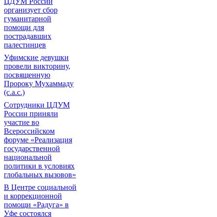
ЦДУМ России
организует сбор
гуманитарной
помощи для
пострадавших
палестинцев
Уфимские девушки
провели викторину,
посвященную
Пророку Мухаммаду
(с.а.с.)
Сотрудники ЦДУМ
России приняли
участие во
Всероссийском
форуме «Реализация
государственной
национальной
политики в условиях
глобальных вызовов»
В Центре социальной
и коррекционной
помощи «Радуга» в
Уфе состоялся