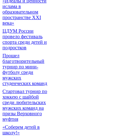
«Идеалы и ценности
ислама в
образовательном
пространстве XXI
века»
ЦДУМ России
провело фестиваль
спорта среди детей и
подростков
Прошел
благотворительный
турнир по мини-
футболу среди
мужских
студенческих команд
Cтартовал турнир по
хоккею с шайбой
среди любительских
мужских команд на
призы Верховного
муфтия
«Соберем детей в
школу!»