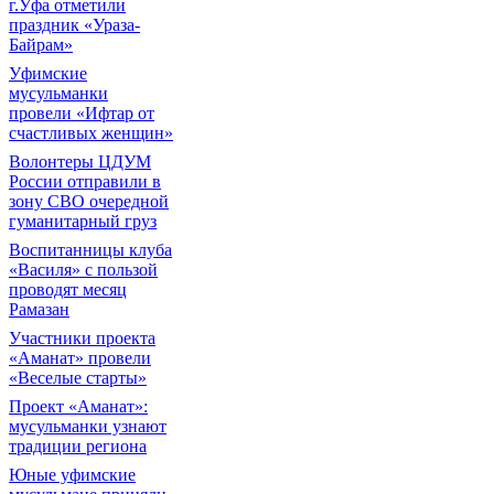
г.Уфа отметили
праздник «Ураза-
Байрам»
Уфимские
мусульманки
провели «Ифтар от
счастливых женщин»
Волонтеры ЦДУМ
России отправили в
зону СВО очередной
гуманитарный груз
Воспитанницы клуба
«Василя» с пользой
проводят месяц
Рамазан
Участники проекта
«Аманат» провели
«Веселые старты»
Проект «Аманат»:
мусульманки узнают
традиции региона
Юные уфимские