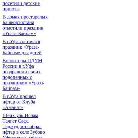
посетили детские
приюты
В домах престарелых
Башкортостана
отметили праздник
«Ураза-Байрам»
В г.Уфа состоялся
праздник «Ураза-
Байрам» для детей
Волонтеры ЦДУМ
России в г.Уфа
поздравили своих
подопечных с
праздником «Ураза-
Байрам»
В г.Уфа прошел
ифтар от Клуба
«Аманат»
Шейх-уль-Ислам
Талгат Сафа
Таджуддин собрал
ифтар в селе Зубово
Уфимского района