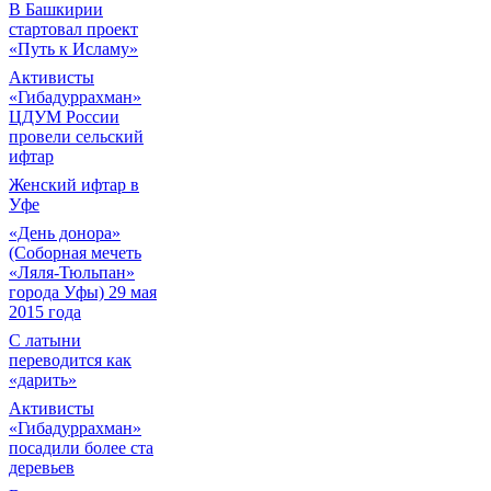
В Башкирии
стартовал проект
«Путь к Исламу»
Активисты
«Гибадуррахман»
ЦДУМ России
провели сельский
ифтар
Женский ифтар в
Уфе
«День донора»
(Соборная мечеть
«Ляля-Тюльпан»
города Уфы) 29 мая
2015 года
С латыни
переводится как
«дарить»
Активисты
«Гибадуррахман»
посадили более ста
деревьев