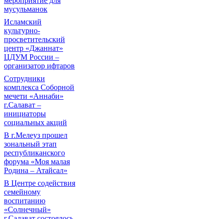
мероприятие для
мусульманок
Исламский
культурно-
просветительский
центр «Джаннат»
ЦДУМ России –
организатор ифтаров
Сотрудники
комплекса Соборной
мечети «Аннаби»
г.Салават –
инициаторы
социальных акций
В г.Мелеуз прошел
зональный этап
республиканского
форума «Моя малая
Родина – Атайсал»
В Центре содействия
семейному
воспитанию
«Солнечный»
г.Салават состоялось