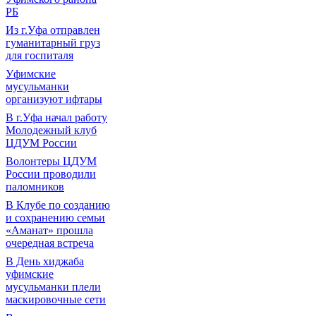
РБ
Из г.Уфа отправлен
гуманитарный груз
для госпиталя
Уфимские
мусульманки
организуют ифтары
В г.Уфа начал работу
Молодежный клуб
ЦДУМ России
Волонтеры ЦДУМ
России проводили
паломников
В Клубе по созданию
и сохранению семьи
«Аманат» прошла
очередная встреча
В День хиджаба
уфимские
мусульманки плели
маскировочные сети