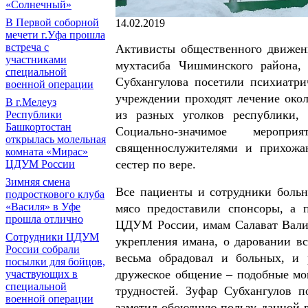
«Солнечный»
В Первой соборной
14.02.2019
мечети г.Уфа прошла
встреча с
Активисты общественного движен
участниками
мухтасиба Чишминского района,
специальной
Субхангулова посетили психиатр
военной операции
учреждении проходят лечение око
В г.Мелеуз
из разных уголков республики,
Республики
Башкортостан
Социально-значимое меропри
открылась молельная
священнослужителями и прихожа
комната «Мирас»
сестер по вере.
ЦДУМ России
Зимняя смена
Все пациенты и сотрудники больн
подросткового клуба
«Василя» в Уфе
мясо предоставили спонсоры, а 
прошла отлично
ЦДУМ России, имам Салават Валик
Сотрудники ЦДУМ
укрепления имана, о даровании вс
России собрали
весьма обрадовал и больных, и 
посылки для бойцов,
дружеское общение – подобные мо
участвующих в
специальной
трудностей. Зуфар Субхангулов п
военной операции
заметил обоюдную пользу данной в