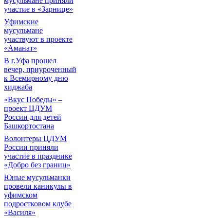
мусульмане приняли
участие в «Зарнице»
Уфимские
мусульмане
участвуют в проекте
«Аманат»
В г.Уфа прошел
вечер, приуроченный
к Всемирному дню
хиджаба
«Вкус Победы» –
проект ЦДУМ
России для детей
Башкортостана
Волонтеры ЦДУМ
России приняли
участие в празднике
«Добро без границ»
Юные мусульманки
провели каникулы в
уфимском
подростковом клубе
«Василя»