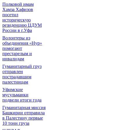
Полковой имам
Хамза Хафизов
посетил
историческую
резиденцию ЦДУМ
России в г.Уфа
Волонтеры из
объединения «Нур»
помогают
престарелым и
инвалидам
Гуманитарный груз
отправлен
пострадавшим
палестинцам
Уфимские
мусульманки
подвели итоги года
Гуманитарная миссия
Башкирии отправила
в Палестину первые
10 тонн груза