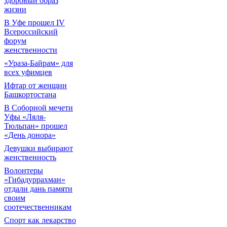
здоровый образ
жизни
В Уфе прошел IV
Всероссийский
форум
женственности
«Ураза-Байрам» для
всех уфимцев
Ифтар от женщин
Башкортостана
В Соборной мечети
Уфы «Ляля-
Тюльпан» прошел
«День донора»
Девушки выбирают
женственность
Волонтеры
«Гибадуррахман»
отдали дань памяти
своим
соотечественникам
Спорт как лекарство