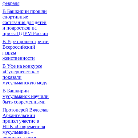
февраля
В Башкирии прошли
спортивные
состязания для детей
и подростков на
призы ЦДУМ России
В Уфе прошел третий
Всероссийский
форум
женственности
В Уфе на конкурсе
«Суперневестка»
показали
мусульманскую моду
В Башкирии
мусульманок научили
быть современными
Протоиерей Вячеслав
Архангельский
принял участие в
НПК «Современная
мусульманка –
личность, семья,