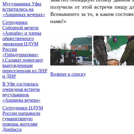
Мусульманки Уфы
получили от этой встречи пищу дл
встретились на
Всевышнего за то, в каком состоя
«Аишиных вечерах»
нами!»
Сотрудники
Соборной мечети
«Аннаби» и члены
общественного
движения ЦДУМ
России
«Гибадуррахман»
г.Салават помогают
вынужденным
переселенцам из ЛНР
Возврат к списку
и ДНР
В Уфе состоялась
очередная встреча
мусульманок
«Аишины вечера»
Сотрудники ЦДУМ
России направили
гуманитарную
помощь жителям
Донбасса