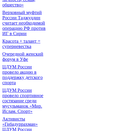
общество»
Верховный муфтий
России Таджуддин
считает необходимой
операцию РФ против
ИГ в Сирии
Красота + талант =
суперневестка
Очередной женский
форум в Уфе
ЦДУМ России
провело акцию в
поддержку детского
спорта
ЦДУМ России
провело спортивное
состязание среди
мусульманок «Мир.
Ислам. Спорт»
Активисты
«Гибадуррахман»
ЦДУМ России