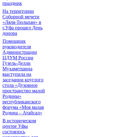
праздник
На территории
Соборной мечети
«Ляля-Тюльпан» в
г.Уфа прошел День
донора
Помощник
руководителя
Администрации
ЦДУМ России
Гузель-Делли
Мухаметшина
выступила на
заседании круглого
стола «Духовное
пространство малой
Родины»
республиканского
форума «Моя малая
Родина – Атайсал»
В историческом
центре Уфы
состоялось