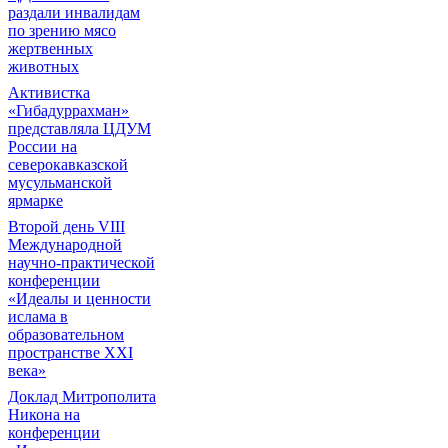
раздали инвалидам
по зрению мясо
жертвенных
животных
Активистка
«Гибадуррахман»
представляла ЦДУМ
России на
северокавказской
мусульманской
ярмарке
Второй день VIII
Международной
научно-практической
конференции
«Идеалы и ценности
ислама в
образовательном
пространстве XXI
века»
Доклад Митрополита
Никона на
конференции