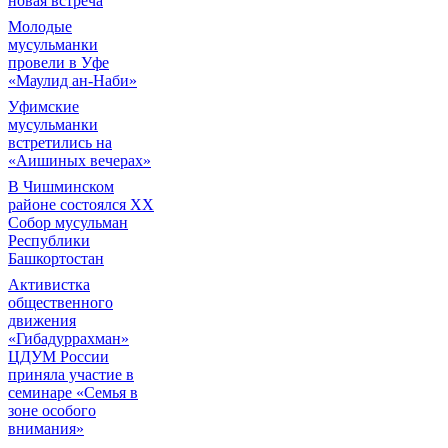
новая встреча
Молодые
мусульманки
провели в Уфе
«Маулид ан-Наби»
Уфимские
мусульманки
встретились на
«Аишиных вечерах»
В Чишминском
районе состоялся XX
Собор мусульман
Республики
Башкортостан
Активистка
общественного
движения
«Гибадуррахман»
ЦДУМ России
приняла участие в
семинаре «Семья в
зоне особого
внимания»