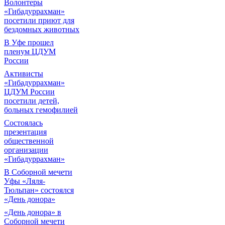
Волонтеры
«Гибадуррахман»
посетили приют для
бездомных животных
В Уфе прошел
пленум ЦДУМ
России
Активисты
«Гибадуррахман»
ЦДУМ России
посетили детей,
больных гемофилией
Состоялась
презентация
общественной
организации
«Гибадуррахман»
В Соборной мечети
Уфы «Ляля-
Тюльпан» состоялся
«День донора»
«День донора» в
Соборной мечети