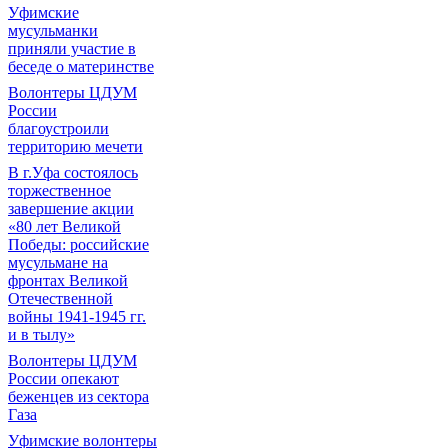
Уфимские
мусульманки
приняли участие в
беседе о материнстве
Волонтеры ЦДУМ
России
благоустроили
территорию мечети
В г.Уфа состоялось
торжественное
завершение акции
«80 лет Великой
Победы: российские
мусульмане на
фронтах Великой
Отечественной
войны 1941-1945 гг.
и в тылу»
Волонтеры ЦДУМ
России опекают
беженцев из сектора
Газа
Уфимские волонтеры