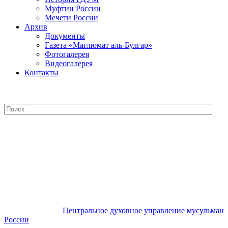
Муфтии России
Мечети России
Архив
Документы
Газета «Маглюмат аль-Булгар»
Фотогалерея
Видеогалерея
Контакты
Центральное духовное управление
мусульман России
Центральное духовное управление мусульман
России