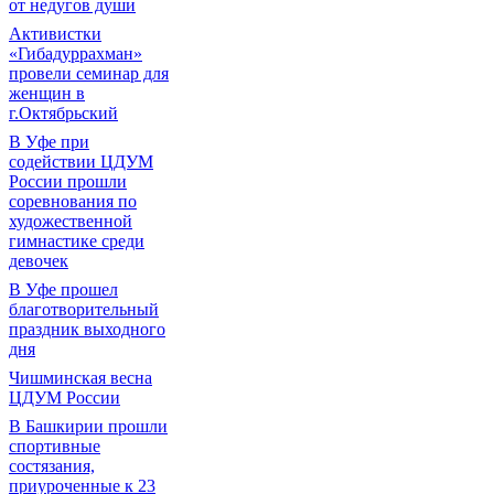
от недугов души
Активистки
«Гибадуррахман»
провели семинар для
женщин в
г.Октябрьский
В Уфе при
содействии ЦДУМ
России прошли
соревнования по
художественной
гимнастике среди
девочек
В Уфе прошел
благотворительный
праздник выходного
дня
Чишминская весна
ЦДУМ России
В Башкирии прошли
спортивные
состязания,
приуроченные к 23