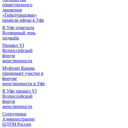
общественного
движения
«Гибадуррахман»
провели ифтар в Уфе
В Уфе отметили
Всемирный день
хиджаба
Прошел VI
Всероссийский
форум
женственности
Муфтият Крыма
принимает участие в
форуме
женственности в Уфе
В Уфе прошел VI
Всероссийский
форум
женственности
Сотрудники
Администрации
ЦДУМ России