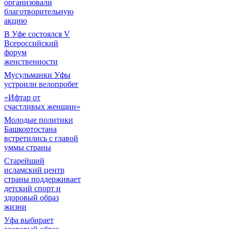
организовали
благотворительную
акцию
В Уфе состоялся V
Всероссийский
форум
женственности
Мусульманки Уфы
устроили велопробег
«Ифтар от
счастливых женщин»
Молодые политики
Башкортостана
встретились с главой
уммы страны
Старейший
исламский центр
страны поддерживает
детский спорт и
здоровый образ
жизни
Уфа выбирает