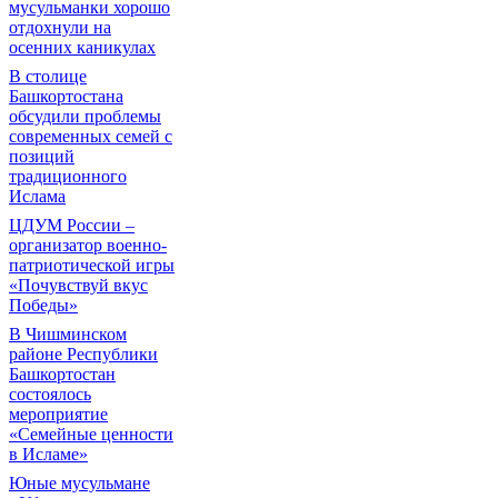
мусульманки хорошо
отдохнули на
осенних каникулах
В столице
Башкортостана
обсудили проблемы
современных семей с
позиций
традиционного
Ислама
ЦДУМ России –
организатор военно-
патриотической игры
«Почувствуй вкус
Победы»
В Чишминском
районе Республики
Башкортостан
состоялось
мероприятие
«Семейные ценности
в Исламе»
Юные мусульмане