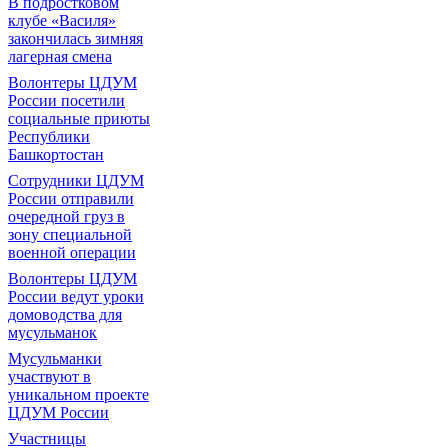
В подростковом
клубе «Василя»
закончилась зимняя
лагерная смена
Волонтеры ЦДУМ
России посетили
социальные приюты
Республики
Башкортостан
Сотрудники ЦДУМ
России отправили
очередной груз в
зону специальной
военной операции
Волонтеры ЦДУМ
России ведут уроки
домоводства для
мусульманок
Мусульманки
участвуют в
уникальном проекте
ЦДУМ России
Участницы