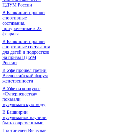
ЦДУМ России
В Башкирии прошли
спортивные
состязания,
приуроченные к 23
февраля
В Башкирии прошли
спортивные состязания
для детей и подростков
на призы ЦДУМ
России
В Уфе прошел третий
Всероссийский форум
женственности
В Уфе на конкурсе
«Суперневестка»
показали
мусульманскую моду
В Башкирии
мусульманок научили
быть современными
Протоиерей Вячеслав