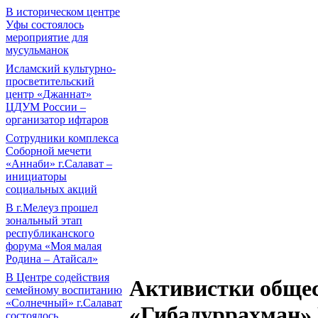
В историческом центре
Уфы состоялось
мероприятие для
мусульманок
Исламский культурно-
просветительский
центр «Джаннат»
ЦДУМ России –
организатор ифтаров
Сотрудники комплекса
Соборной мечети
«Аннаби» г.Салават –
инициаторы
социальных акций
В г.Мелеуз прошел
зональный этап
республиканского
форума «Моя малая
Родина – Атайсал»
В Центре содействия
Активистки обще
семейному воспитанию
«Солнечный» г.Салават
«Гибадуррахман» 
состоялось