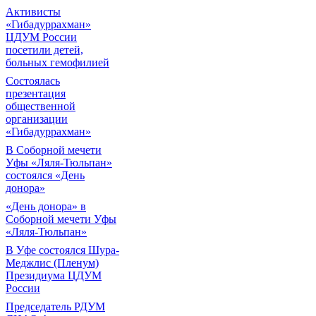
Активисты
«Гибадуррахман»
ЦДУМ России
посетили детей,
больных гемофилией
Состоялась
презентация
общественной
организации
«Гибадуррахман»
В Соборной мечети
Уфы «Ляля-Тюльпан»
состоялся «День
донора»
«День донора» в
Соборной мечети Уфы
«Ляля-Тюльпан»
В Уфе состоялся Шура-
Меджлис (Пленум)
Президиума ЦДУМ
России
Председатель РДУМ