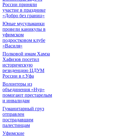
России приняли
участие в празднике
«Добро без границ»
Юные мусульманки
провели каникулы в
уфимском
подростковом клубе
«Василя»
Полковой имам Хамза
Хафизов посетил
историческую
резиденцию ЦДУМ
России в г.Уфа
Волонтеры из
объединения «Нур»
помогают престарелым
и инвалидам
Гуманитарный груз
отправлен
пострадавшим
палестинцам
Уфимские