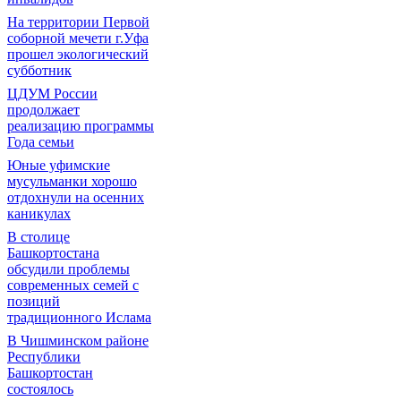
На территории Первой
соборной мечети г.Уфа
прошел экологический
субботник
ЦДУМ России
продолжает
реализацию программы
Года семьи
Юные уфимские
мусульманки хорошо
отдохнули на осенних
каникулах
В столице
Башкортостана
обсудили проблемы
современных семей с
позиций
традиционного Ислама
В Чишминском районе
Республики
Башкортостан
состоялось