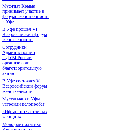
Муфтият Крыма
принимает участие в
форуме женственности
в Уфе
В Уфе прошел VI
Всероссийский форум
женственности
Сотрудники
Администрации
ЦДУМ России
организовали
благотворительную
акцию
В Уфе состоялся V
Всероссийский форум
женственности
Мусульманки Уфы
устроили велопробег
«Ифтар от счастливых
женщин»
Молодые политики
Башкортостана