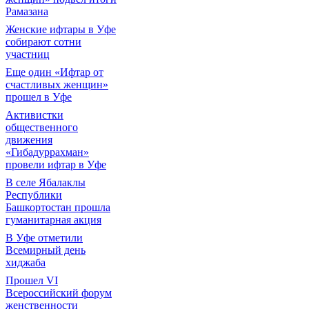
Рамазана
Женские ифтары в Уфе
собирают сотни
участниц
Еще один «Ифтар от
счастливых женщин»
прошел в Уфе
Активистки
общественного
движения
«Гибадуррахман»
провели ифтар в Уфе
В селе Ябалаклы
Республики
Башкортостан прошла
гуманитарная акция
В Уфе отметили
Всемирный день
хиджаба
Прошел VI
Всероссийский форум
женственности