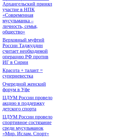
Архангельский принял
участие в НПК
«Современная
мусульманка –
личность, семья,
общество»
Верховный муфтий
России Таджуддин
считает необходимой
операцию РФ против
ИГ в Сирии
Красота + талант =
суперневестка
Очередной женский
форум в Уфе
ЦДУМ России провело
акцию в поддержку
детского спорта
ЦДУМ России провело
спортивное состязание
среди мусульманок
«Мир. Ислам. Спорт»