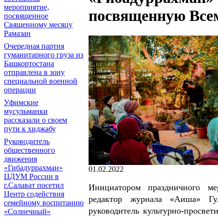
мероприятие,
посвященную Все
посвященное
Священному месяцу
Рамазан
Очередная партия
гуманитарного груза из
Башкортостана
отправлена в зону
специальной военной
операции
Уфимские
мусульманки
рассказали о своем
пути к хиджабу
Руководитель
общественного
движения
«Гибадуррахман»
01.02.2022
ЦДУМ России в
г.Салават посетил
Инициатором праздничного ме
Центр содействия
редактор журнала «Аиша» Гу
семейному воспитанию
руководитель культурно-просве
«Солнечный»