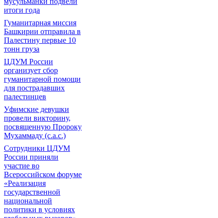
мусульманки подвели
итоги года
Гуманитарная миссия
Башкирии отправила в
Палестину первые 10
тонн груза
ЦДУМ России
организует сбор
гуманитарной помощи
для пострадавших
палестинцев
Уфимские девушки
провели викторину,
посвященную Пророку
Мухаммаду (с.а.с.)
Сотрудники ЦДУМ
России приняли
участие во
Всероссийском форуме
«Реализация
государственной
национальной
политики в условиях