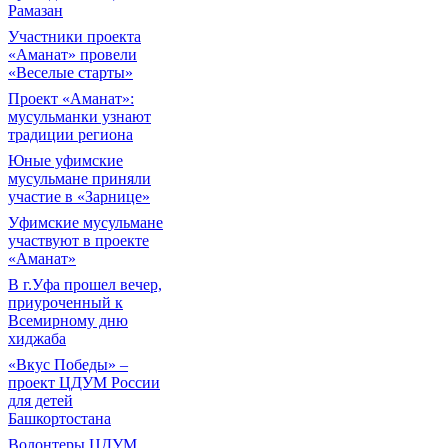
Рамазан
Участники проекта
«Аманат» провели
«Веселые старты»
Проект «Аманат»:
мусульманки узнают
традиции региона
Юные уфимские
мусульмане приняли
участие в «Зарнице»
Уфимские мусульмане
участвуют в проекте
«Аманат»
В г.Уфа прошел вечер,
приуроченный к
Всемирному дню
хиджаба
«Вкус Победы» –
проект ЦДУМ России
для детей
Башкортостана
Волонтеры ЦДУМ