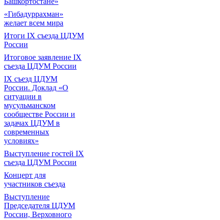
Башкортостане»
«Гибадуррахман»
желает всем мира
Итоги IX cъезда ЦДУМ
России
Итоговое заявление IX
съезда ЦДУМ России
IX съезд ЦДУМ
России. Доклад «О
ситуации в
мусульманском
сообществе России и
задачах ЦДУМ в
современных
условиях»
Выступление гостей IX
съезда ЦДУМ России
Концерт для
участников съезда
Выступление
Председателя ЦДУМ
России, Верховного