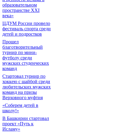
образовательном
пространстве XXI
века»
ЦДУМ России провело
фестиваль спорта среди
детей и подростков
Прошел
благотворительный
турнир по мини-
футболу среди
мужских студенческих
команд
Cтартовал турнир по
хоккею с шайбой среди
любительских мужских
команд на призы
Верховного муфтия
«Соберем детей в
школу!»
В Башкирии стартовал
проект «Путь к
Исламу»