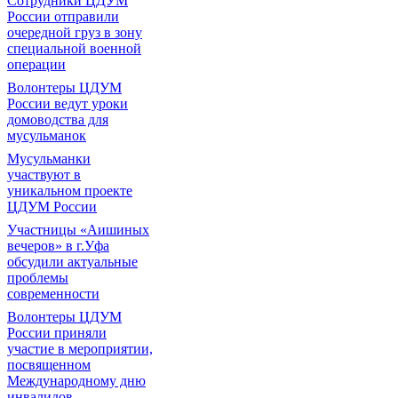
Сотрудники ЦДУМ
России отправили
очередной груз в зону
специальной военной
операции
Волонтеры ЦДУМ
России ведут уроки
домоводства для
мусульманок
Мусульманки
участвуют в
уникальном проекте
ЦДУМ России
Участницы «Аишиных
вечеров» в г.Уфа
обсудили актуальные
проблемы
современности
Волонтеры ЦДУМ
России приняли
участие в мероприятии,
посвященном
Международному дню
инвалидов