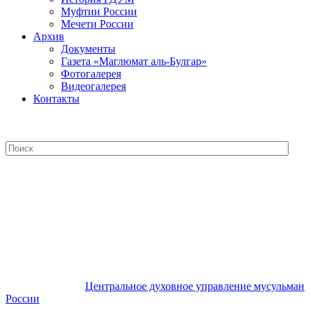
Муфтии России
Мечети России
Архив
Документы
Газета «Маглюмат аль-Булгар»
Фотогалерея
Видеогалерея
Контакты
Центральное духовное управление
мусульман России
Центральное духовное управление мусульман
России