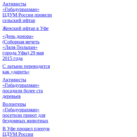
Активисты
«Гибадуррахман»
ЦДУМ России провели
сельский ифтар
Женский ифтар в Уфе
«День донора»
(Соборная мечеть
«Ляля-Тюльпан»
города Уфы) 29 мая
2015 года
С латыни переводится
как «дарить»
Активисты
«Гибадуррахман»
посадили более ста
деревьев
Волонтеры
«Гибадуррахман»
посетили приют для
бездомных животных
В Уфе прошел пленум
ЦДУМ России