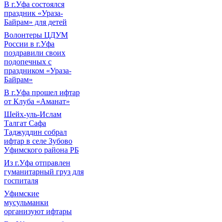
В г.Уфа состоялся
праздник «Ураза-
Байрам» для детей
Волонтеры ЦДУМ
России в г.Уфа
поздравили своих
подопечных с
праздником «Ураза-
Байрам»
В г.Уфа прошел ифтар
от Клуба «Аманат»
Шейх-уль-Ислам
Талгат Сафа
Таджуддин собрал
ифтар в селе Зубово
Уфимского района РБ
Из г.Уфа отправлен
гуманитарный груз для
госпиталя
Уфимские
мусульманки
организуют ифтары