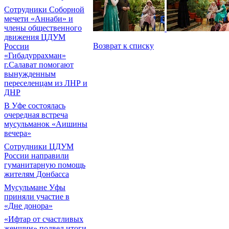
Сотрудники Соборной
мечети «Аннаби» и
члены общественного
движения ЦДУМ
Возврат к списку
России
«Гибадуррахман»
г.Салават помогают
вынужденным
переселенцам из ЛНР и
ДНР
В Уфе состоялась
очередная встреча
мусульманок «Аишины
вечера»
Сотрудники ЦДУМ
России направили
гуманитарную помощь
жителям Донбасса
Мусульмане Уфы
приняли участие в
«Дне донора»
«Ифтар от счастливых
женщин» подвел итоги