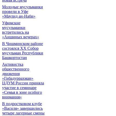
новая встреча
Молодые мусульманки
провели в Уфе
«Маулид ан-Наби»
Уфимские
мусульманки
встретились на
«Аишиных вечерах»
В Чишминском районе
состоялся XX Собор
мусульман Республики
Башкортостан
Активистка
общественного
движения
«Гибадуррахман»
ЦДУМ России приняла
участие в семинаре
«Семья в зоне особого
внимания»
В подростковом клубе
«Василя» завершились
четыре лагерные смены