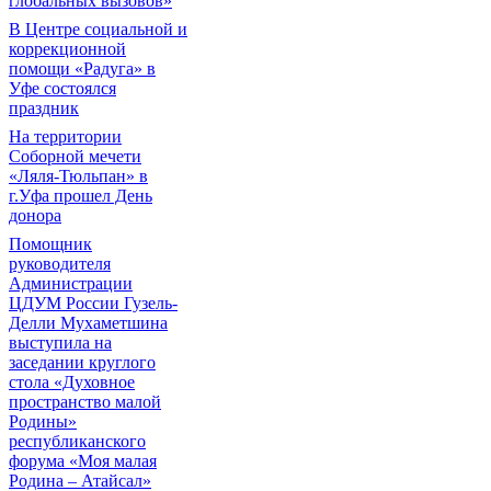
глобальных вызовов»
В Центре социальной и
коррекционной
помощи «Радуга» в
Уфе состоялся
праздник
На территории
Соборной мечети
«Ляля-Тюльпан» в
г.Уфа прошел День
донора
Помощник
руководителя
Администрации
ЦДУМ России Гузель-
Делли Мухаметшина
выступила на
заседании круглого
стола «Духовное
пространство малой
Родины»
республиканского
форума «Моя малая
Родина – Атайсал»