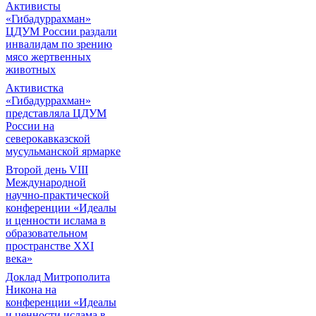
Активисты
«Гибадуррахман»
ЦДУМ России раздали
инвалидам по зрению
мясо жертвенных
животных
Активистка
«Гибадуррахман»
представляла ЦДУМ
России на
северокавказской
мусульманской ярмарке
Второй день VIII
Международной
научно-практической
конференции «Идеалы
и ценности ислама в
образовательном
пространстве XXI
века»
Доклад Митрополита
Никона на
конференции «Идеалы
и ценности ислама в