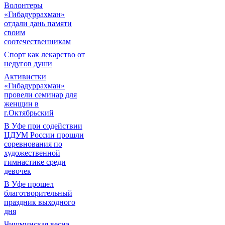
Волонтеры
«Гибадуррахман»
отдали дань памяти
своим
соотечественникам
Спорт как лекарство от
недугов души
Активистки
«Гибадуррахман»
провели семинар для
женщин в
г.Октябрьский
В Уфе при содействии
ЦДУМ России прошли
соревнования по
художественной
гимнастике среди
девочек
В Уфе прошел
благотворительный
праздник выходного
дня
Чишминская весна