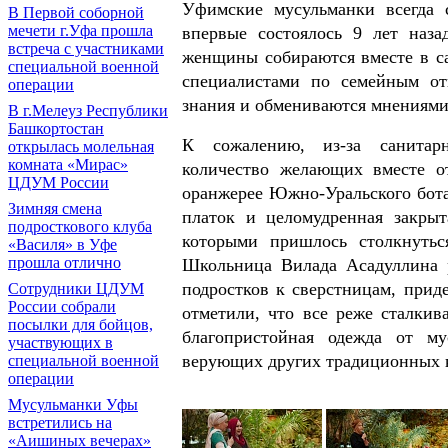
Уфимские мусульманки всегда 
В Первой соборной
мечети г.Уфа прошла
впервые состоялось 9 лет наз
встреча с участниками
женщины собираются вместе в са
специальной военной
специалистами по семейным от
операции
знания и обмениваются мнениями
В г.Мелеуз Республики
Башкортостан
К сожалению, из-за санитарн
открылась молельная
комната «Мирас»
количество желающих вместе о
ЦДУМ России
оранжерее Южно-Уральского бота
Зимняя смена
платок и целомудренная закры
подросткового клуба
которыми пришлось столкнутьс
«Василя» в Уфе
прошла отлично
Школьница Вилада Асадуллина 
подростков к сверстницам, при
Сотрудники ЦДУМ
России собрали
отметили, что все реже сталкив
посылки для бойцов,
благопристойная одежда от му
участвующих в
верующих других традиционных 
специальной военной
операции
Мусульманки Уфы
встретились на
«Аишиных вечерах»