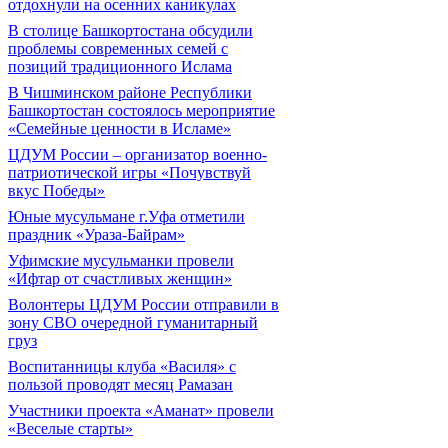
отдохнули на осенних каникулах
В столице Башкортостана обсудили
проблемы современных семей с
позиций традиционного Ислама
В Чишминском районе Республики
Башкортостан состоялось мероприятие
«Семейные ценности в Исламе»
ЦДУМ России – организатор военно-
патриотической игры «Почувствуй
вкус Победы»
Юные мусульмане г.Уфа отметили
праздник «Ураза-Байрам»
Уфимские мусульманки провели
«Ифтар от счастливых женщин»
Волонтеры ЦДУМ России отправили в
зону СВО очередной гуманитарный
груз
Воспитанницы клуба «Василя» с
пользой проводят месяц Рамазан
Участники проекта «Аманат» провели
«Веселые старты»