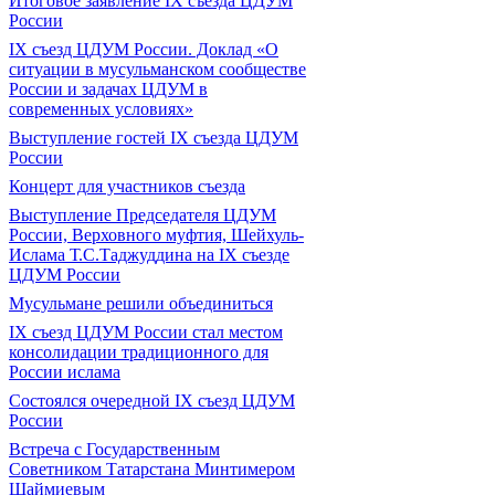
Итоговое заявление IX съезда ЦДУМ
России
IX съезд ЦДУМ России. Доклад «О
ситуации в мусульманском сообществе
России и задачах ЦДУМ в
современных условиях»
Выступление гостей IX съезда ЦДУМ
России
Концерт для участников съезда
Выступление Председателя ЦДУМ
России, Верховного муфтия, Шейхуль-
Ислама Т.С.Таджуддина на IX съезде
ЦДУМ России
Мусульмане решили объединиться
IX съезд ЦДУМ России стал местом
консолидации традиционного для
России ислама
Состоялся очередной IX съезд ЦДУМ
России
Встреча с Государственным
Советником Татарстана Минтимером
Шаймиевым