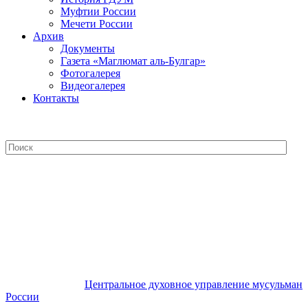
Муфтии России
Мечети России
Архив
Документы
Газета «Маглюмат аль-Булгар»
Фотогалерея
Видеогалерея
Контакты
Центральное духовное управление
мусульман России
Центральное духовное управление мусульман
России