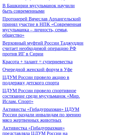
В Башкирии мусульманок научили
быть современными
Протоиерей Вячеслав Архангельский
принял участие в НПК «Современная
мусульманка – личность, семья,
общество»
Верховный муфтий России Таджуддин
считает необходимой операцию РФ
против ИГ в Сирии
Красота + талант = суперневестка
Очередной женский форум в Уфе
ЦДУМ России провело акцию в
поддержку детского спорта
ЦДУМ России провело спортивное
состязание среди мусульманок «Мир.
Ислам. Спорт»
Активисты «Гибадуррахман» ЦДУМ
России раздали инвалидам по зрению
мясо жертвенных животных
Активистка «Гибадуррахман»
представляла ЦДУМ России на