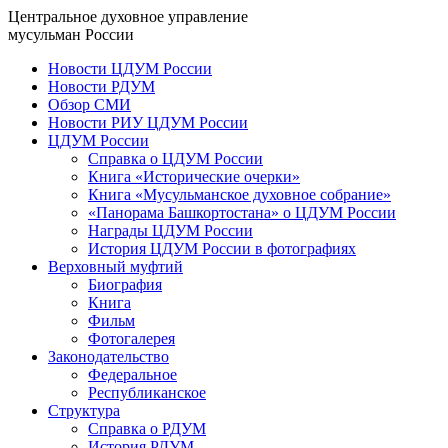
Центральное духовное управление
мусульман России
Новости ЦДУМ России
Новости РДУМ
Обзор СМИ
Новости РИУ ЦДУМ России
ЦДУМ России
Справка о ЦДУМ России
Книга «Исторические очерки»
Книга «Мусульманское духовное собрание»
«Панорама Башкортостана» о ЦДУМ России
Награды ЦДУМ России
История ЦДУМ России в фотографиях
Верховный муфтий
Биография
Книга
Фильм
Фотогалерея
Законодательство
Федеральное
Республиканское
Структура
Справка о РДУМ
История РДУМ