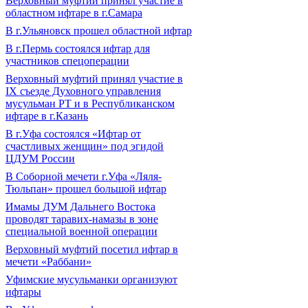
Верховный муфтий принял участие в
областном ифтаре в г.Самара
В г.Ульяновск прошел областной ифтар
В г.Пермь состоялся ифтар для
участников спецоперации
Верховный муфтий принял участие в
IХ съезде Духовного управления
мусульман РТ и в Республиканском
ифтаре в г.Казань
В г.Уфа состоялся «Ифтар от
счастливых женщин» под эгидой
ЦДУМ России
В Соборной мечети г.Уфа «Ляля-
Тюльпан» прошел большой ифтар
Имамы ДУМ Дальнего Востока
проводят таравих-намазы в зоне
специальной военной операции
Верховный муфтий посетил ифтар в
мечети «Раббани»
Уфимские мусульманки организуют
ифтары