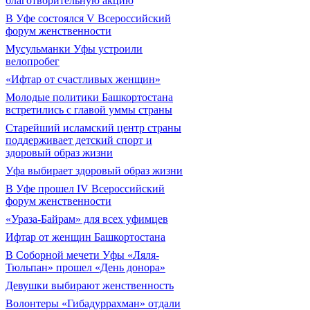
благотворительную акцию
В Уфе состоялся V Всероссийский
форум женственности
Мусульманки Уфы устроили
велопробег
«Ифтар от счастливых женщин»
Молодые политики Башкортостана
встретились с главой уммы страны
Старейший исламский центр страны
поддерживает детский спорт и
здоровый образ жизни
Уфа выбирает здоровый образ жизни
В Уфе прошел IV Всероссийский
форум женственности
«Ураза-Байрам» для всех уфимцев
Ифтар от женщин Башкортостана
В Соборной мечети Уфы «Ляля-
Тюльпан» прошел «День донора»
Девушки выбирают женственность
Волонтеры «Гибадуррахман» отдали