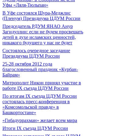
Уфы «Ляля-Тюльпан»
В Уфе состоялся Шура-Меджлис
(Пленум) Президиума ЦДУМ России
Председатель РДУМ ЯНАО Анур
Загидуллин: если не будем просвещать
детей в духе исламских ценностей,
никакого будущего у нас не будет
Состоялось очередное заседание
Президиума ЦДУМ России
25-28 октября 2012 года
благословенный праздник «Курбан-
Байрам»
Митрополит Никон принял участие в
работе IX съезда ЦДУМ России
По итогам IX съезда ЦДУМ России
состоялась пресс-конференция в
«Комсомольской правде» в
Башкортостане»
«Гибадуррахман» желает всем мира
Итоги IX cъезда ЦДУМ России