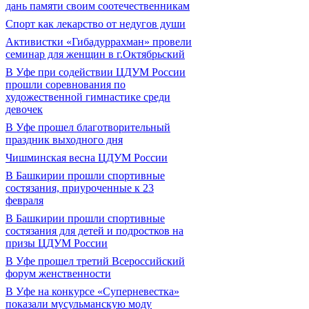
дань памяти своим соотечественникам
Спорт как лекарство от недугов души
Активистки «Гибадуррахман» провели
семинар для женщин в г.Октябрьский
В Уфе при содействии ЦДУМ России
прошли соревнования по
художественной гимнастике среди
девочек
В Уфе прошел благотворительный
праздник выходного дня
Чишминская весна ЦДУМ России
В Башкирии прошли спортивные
состязания, приуроченные к 23
февраля
В Башкирии прошли спортивные
состязания для детей и подростков на
призы ЦДУМ России
В Уфе прошел третий Всероссийский
форум женственности
В Уфе на конкурсе «Суперневестка»
показали мусульманскую моду