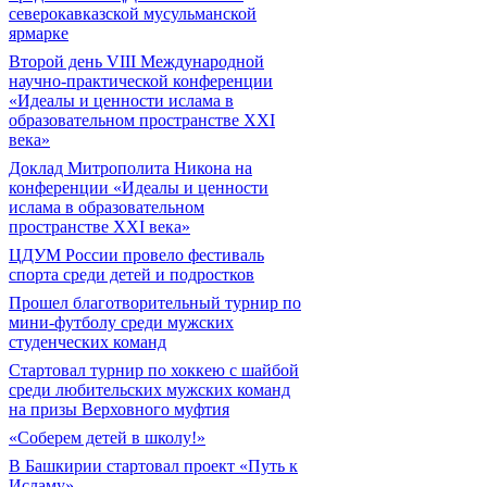
северокавказской мусульманской
ярмарке
Второй день VIII Международной
научно-практической конференции
«Идеалы и ценности ислама в
образовательном пространстве XXI
века»
Доклад Митрополита Никона на
конференции «Идеалы и ценности
ислама в образовательном
пространстве XXI века»
ЦДУМ России провело фестиваль
спорта среди детей и подростков
Прошел благотворительный турнир по
мини-футболу среди мужских
студенческих команд
Cтартовал турнир по хоккею с шайбой
среди любительских мужских команд
на призы Верховного муфтия
«Соберем детей в школу!»
В Башкирии стартовал проект «Путь к
Исламу»