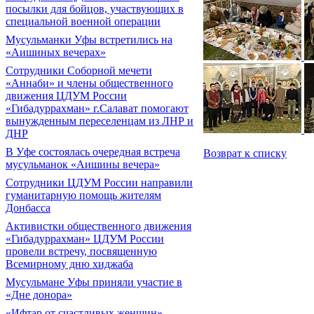
посылки для бойцов, участвующих в
специальной военной операции
Мусульманки Уфы встретились на
«Аишиных вечерах»
Сотрудники Соборной мечети
«Аннаби» и члены общественного
движения ЦДУМ России
«Гибадуррахман» г.Салават помогают
вынужденным переселенцам из ЛНР и
ДНР
В Уфе состоялась очередная встреча
Возврат к списку
мусульманок «Аишины вечера»
Сотрудники ЦДУМ России направили
гуманитарную помощь жителям
Донбасса
Активистки общественного движения
«Гибадуррахман» ЦДУМ России
провели встречу, посвященную
Всемирному дню хиджаба
Мусульмане Уфы приняли участие в
«Дне донора»
«Ифтар от счастливых женщин»