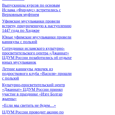
Выпускницы курсов по основам
Ислама «Фирдаус» встретились с
Верховным муфтием
Уфимские мусульманки провели
встречу, приуроченную к наступлению
1447 года по Хиджре
Юные уфимские мусульманки провели
каникулы с пользой
Сотрудники исламского культурно-
просветительского центра «Джаннат»
ЦДУМ России позаботились об отдыхе
юных мусульманок
Летние каникулы девочек из
подросткового клуба «Василя» прошли
с пользой
Культурно-просветительский центр
«Джаннат» ЦДУМ России принял
участие в празднике «Изге Болгар
җыены»
«Если мы светить не будем…»
ЦДУМ России проводит акцию по