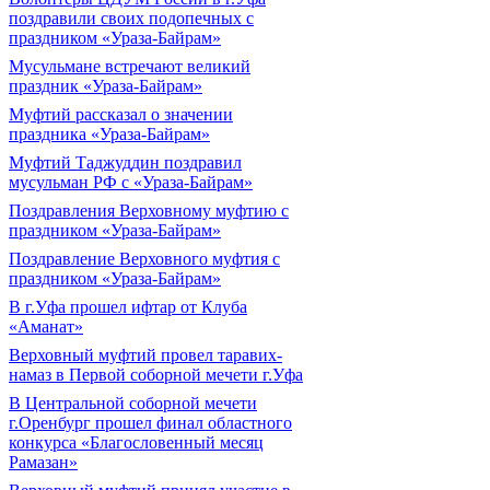
поздравили своих подопечных с
праздником «Ураза-Байрам»
Мусульмане встречают великий
праздник «Ураза-Байрам»
Муфтий рассказал о значении
праздника «Ураза-Байрам»
Муфтий Таджуддин поздравил
мусульман РФ с «Ураза-Байрам»
Поздравления Верховному муфтию с
праздником «Ураза-Байрам»
Поздравление Верховного муфтия с
праздником «Ураза-Байрам»
В г.Уфа прошел ифтар от Клуба
«Аманат»
Верховный муфтий провел таравих-
намаз в Первой соборной мечети г.Уфа
В Центральной соборной мечети
г.Оренбург прошел финал областного
конкурса «Благословенный месяц
Рамазан»