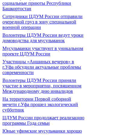
социальные приюты Республики
Башкортостан
Сотрудники ЦДУМ России отправили
очередной груз в зону специальной
военной операции
Волонтеры ЦДУМ России ведут уроки
домоводства для мусульманок
Мусульманки участвуют в уникальном
проекте ЦДУМ России
Участницы «Аишиных вечеров» в
г.Уфа обсудили актуальные проблемы
современности
Волонтеры ЦДУМ России приняли
участие в мероприятии, посвященном
Международному дню инвалидов
На территории Первой соборной
мечети г.Уфа прошел экологический
субботник
ЦДУМ России продолжает реализацию
программы Года семьи
Юные уфимские мусульманки хорошо