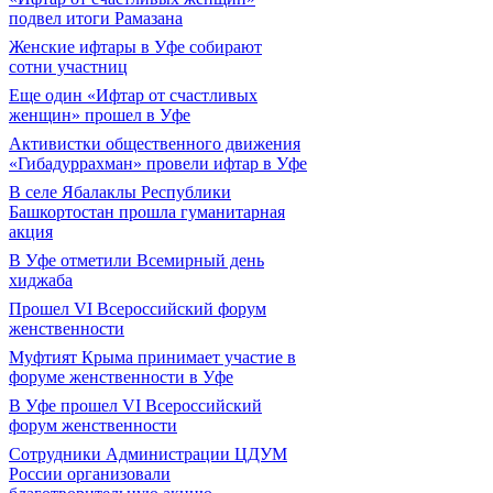
подвел итоги Рамазана
Женские ифтары в Уфе собирают
сотни участниц
Еще один «Ифтар от счастливых
женщин» прошел в Уфе
Активистки общественного движения
«Гибадуррахман» провели ифтар в Уфе
В селе Ябалаклы Республики
Башкортостан прошла гуманитарная
акция
В Уфе отметили Всемирный день
хиджаба
Прошел VI Всероссийский форум
женственности
Муфтият Крыма принимает участие в
форуме женственности в Уфе
В Уфе прошел VI Всероссийский
форум женственности
Сотрудники Администрации ЦДУМ
России организовали