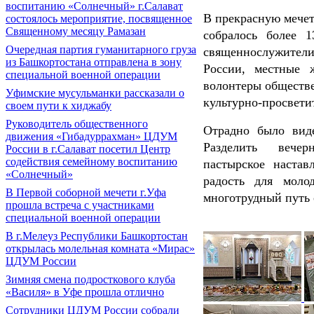
воспитанию «Солнечный» г.Салават
В прекрасную мечет
состоялось мероприятие, посвященное
Священному месяцу Рамазан
собралось более 
Очередная партия гуманитарного груза
священнослужител
из Башкортостана отправлена в зону
России, местные 
специальной военной операции
волонтеры обществ
Уфимские мусульманки рассказали о
культурно-просвет
своем пути к хиджабу
Руководитель общественного
Отрадно было вид
движения «Гибадуррахман» ЦДУМ
Разделить вечер
России в г.Салават посетил Центр
содействия семейному воспитанию
пастырское наста
«Солнечный»
радость для моло
В Первой соборной мечети г.Уфа
многотрудный путь 
прошла встреча с участниками
специальной военной операции
В г.Мелеуз Республики Башкортостан
открылась молельная комната «Мирас»
ЦДУМ России
Зимняя смена подросткового клуба
«Василя» в Уфе прошла отлично
Сотрудники ЦДУМ России собрали