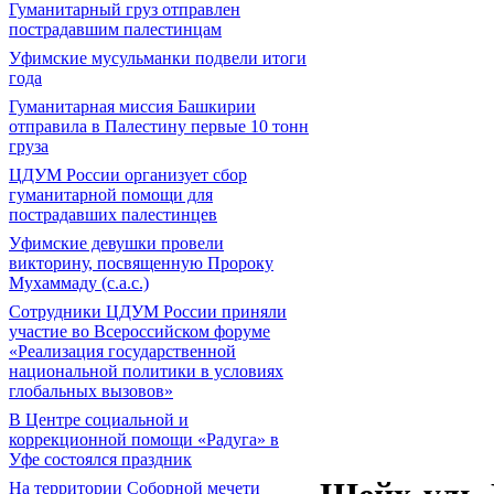
Гуманитарный груз отправлен
пострадавшим палестинцам
Уфимские мусульманки подвели итоги
года
Гуманитарная миссия Башкирии
отправила в Палестину первые 10 тонн
груза
ЦДУМ России организует сбор
гуманитарной помощи для
пострадавших палестинцев
Уфимские девушки провели
викторину, посвященную Пророку
Мухаммаду (с.а.с.)
Сотрудники ЦДУМ России приняли
участие во Всероссийском форуме
«Реализация государственной
национальной политики в условиях
глобальных вызовов»
В Центре социальной и
коррекционной помощи «Радуга» в
Уфе состоялся праздник
На территории Соборной мечети