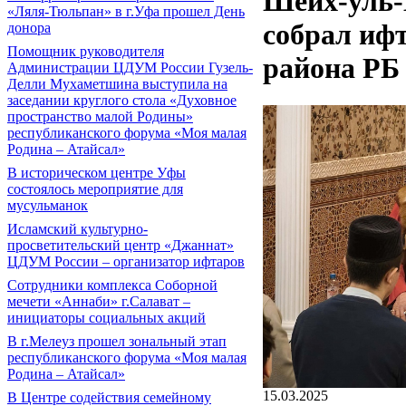
Шейх-уль-
«Ляля-Тюльпан» в г.Уфа прошел День
собрал ифт
донора
Помощник руководителя
района РБ
Администрации ЦДУМ России Гузель-
Делли Мухаметшина выступила на
заседании круглого стола «Духовное
пространство малой Родины»
республиканского форума «Моя малая
Родина – Атайсал»
В историческом центре Уфы
состоялось мероприятие для
мусульманок
Исламский культурно-
просветительский центр «Джаннат»
ЦДУМ России – организатор ифтаров
Сотрудники комплекса Соборной
мечети «Аннаби» г.Салават –
инициаторы социальных акций
В г.Мелеуз прошел зональный этап
республиканского форума «Моя малая
Родина – Атайсал»
15.03.2025
В Центре содействия семейному