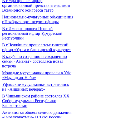
В г.Уфа прошел ифтар,
организованный представительством
Всемирного конгресса татар
Национально-культурные объединения
г.Ноябрьск организуют ифтары
В г.Ижевск прошел Первый
региональный ифтар Удмуртской
Республики
В г.Челябинск прошел тематический
ифтар «Ураза в башкирской культуре»
В клубе по созданию и сохранению
семьи «Аманат» состоялась новая
встреча
Молодые мусульманки провели в Уфе
«Маулид ан-Наби»
Уфимские мусульманки встретились
на «Аишиных вечерах»
В Чишминском районе состоялся XX
Собор мусульман Республики
Башкортостан
Активистка общественного движения
«Гибадуррахман» ЦДУМ России