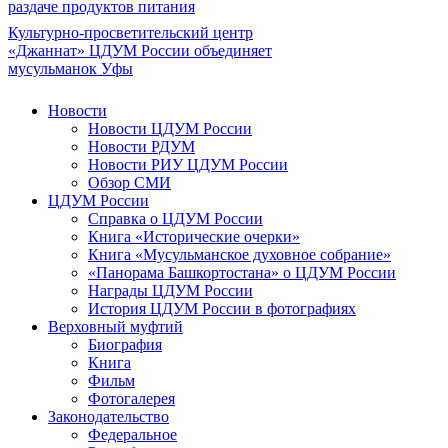
раздаче продуктов питания
Культурно-просветительский центр
«Джаннат» ЦДУМ России объединяет
мусульманок Уфы
Новости
Новости ЦДУМ России
Новости РДУМ
Новости РИУ ЦДУМ России
Обзор СМИ
ЦДУМ России
Справка о ЦДУМ России
Книга «Исторические очерки»
Книга «Мусульманское духовное собрание»
«Панорама Башкортостана» о ЦДУМ России
Награды ЦДУМ России
История ЦДУМ России в фотографиях
Верховный муфтий
Биография
Книга
Фильм
Фотогалерея
Законодательство
Федеральное