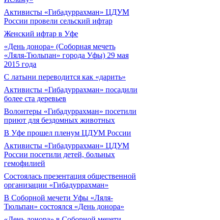
Активисты «Гибадуррахман» ЦДУМ
России провели сельский ифтар
Женский ифтар в Уфе
«День донора» (Соборная мечеть
«Ляля-Тюльпан» города Уфы) 29 мая
2015 года
С латыни переводится как «дарить»
Активисты «Гибадуррахман» посадили
более ста деревьев
Волонтеры «Гибадуррахман» посетили
приют для бездомных животных
В Уфе прошел пленум ЦДУМ России
Активисты «Гибадуррахман» ЦДУМ
России посетили детей, больных
гемофилией
Состоялась презентация общественной
организации «Гибадуррахман»
В Соборной мечети Уфы «Ляля-
Тюльпан» состоялся «День донора»
«День донора» в Соборной мечети