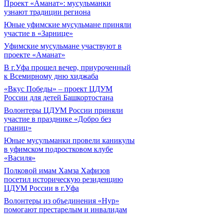
Проект «Аманат»: мусульманки
узнают традиции региона
Юные уфимские мусульмане приняли
участие в «Зарнице»
Уфимские мусульмане участвуют в
проекте «Аманат»
В г.Уфа прошел вечер, приуроченный
к Всемирному дню хиджаба
«Вкус Победы» – проект ЦДУМ
России для детей Башкортостана
Волонтеры ЦДУМ России приняли
участие в празднике «Добро без
границ»
Юные мусульманки провели каникулы
в уфимском подростковом клубе
«Василя»
Полковой имам Хамза Хафизов
посетил историческую резиденцию
ЦДУМ России в г.Уфа
Волонтеры из объединения «Нур»
помогают престарелым и инвалидам