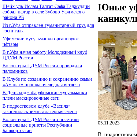
Юные уф
Шейх-уль-Ислам Талгат Сафа Таджуддин
собрал ифтар в селе Зубово Уфимского
каникул
района РБ
Из г.Уфа отправлен гуманитарный груз для
госпиталя
Уфимские мусульманки организуют
ифтары
В г.Уфа начал работу Молодежный клуб
ЦДУМ России
Волонтеры ЦДУМ России проводили
паломников
В Клубе по созданию и сохранению семьи
«Аманат» прошла очередная встреча
В День хиджаба уфимские мусульманки
плели маскировочные сети
В подростковом клубе «Василя»
закончилась зимняя лагерная смена
Волонтеры ЦДУМ России посетили
05.11.2023
социальные приюты Республики
Башкортостан
В подростковом