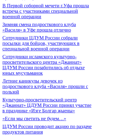
В Первой соборной мечети г.Уфа прошла
встреча с участниками специальной
военной операции
Зимняя смена подросткового клуба
«Василя» в Уфе прошла отлично
Сотрудники ЦДУМ России собрали
посылки для бойцов, участвующих в
специальной военной операции
Сотрудники исламского культурно-
просветительского центра «Джаннат»
ЦДУМ России позаботились об отдыхе
юных мусульманок
Летние каникулы девочек из
подросткового клуба «Василя» прошли с
пользой
Культурно-просветительский центр
«Джаннат» ЦДУМ России принял участие
в празднике «Изге Болгар җыены»
«Если мы светить не будем…»
ЦДУМ России проводит акцию по раздаче
продуктов питания