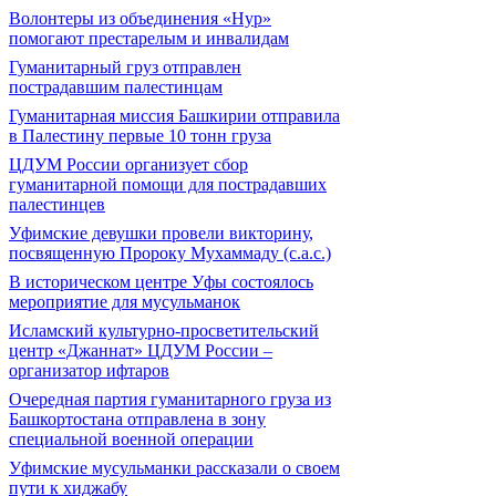
Волонтеры из объединения «Нур»
помогают престарелым и инвалидам
Гуманитарный груз отправлен
пострадавшим палестинцам
Гуманитарная миссия Башкирии отправила
в Палестину первые 10 тонн груза
ЦДУМ России организует сбор
гуманитарной помощи для пострадавших
палестинцев
Уфимские девушки провели викторину,
посвященную Пророку Мухаммаду (с.а.с.)
В историческом центре Уфы состоялось
мероприятие для мусульманок
Исламский культурно-просветительский
центр «Джаннат» ЦДУМ России –
организатор ифтаров
Очередная партия гуманитарного груза из
Башкортостана отправлена в зону
специальной военной операции
Уфимские мусульманки рассказали о своем
пути к хиджабу