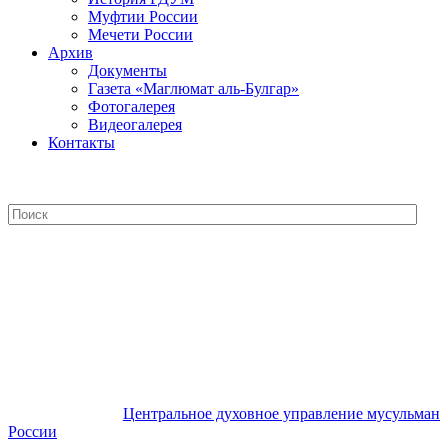
Муфтии России
Мечети России
Архив
Документы
Газета «Маглюмат аль-Булгар»
Фотогалерея
Видеогалерея
Контакты
Центральное духовное управление
мусульман России
Центральное духовное управление мусульман
России