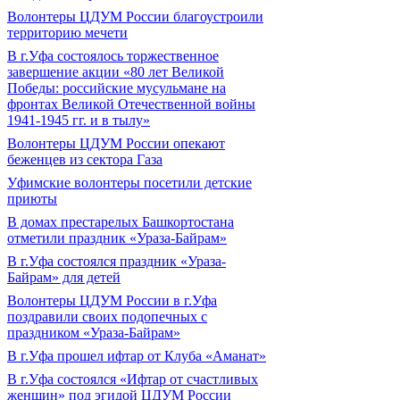
Волонтеры ЦДУМ России благоустроили
территорию мечети
В г.Уфа состоялось торжественное
завершение акции «80 лет Великой
Победы: российские мусульмане на
фронтах Великой Отечественной войны
1941-1945 гг. и в тылу»
Волонтеры ЦДУМ России опекают
беженцев из сектора Газа
Уфимские волонтеры посетили детские
приюты
В домах престарелых Башкортостана
отметили праздник «Ураза-Байрам»
В г.Уфа состоялся праздник «Ураза-
Байрам» для детей
Волонтеры ЦДУМ России в г.Уфа
поздравили своих подопечных с
праздником «Ураза-Байрам»
В г.Уфа прошел ифтар от Клуба «Аманат»
В г.Уфа состоялся «Ифтар от счастливых
женщин» под эгидой ЦДУМ России