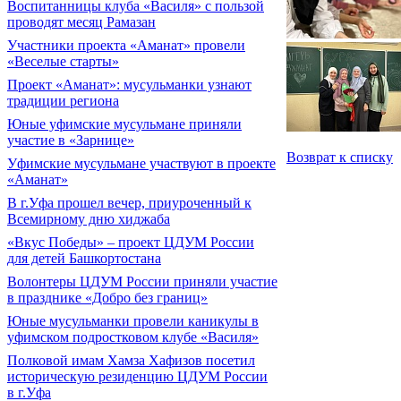
Воспитанницы клуба «Василя» с пользой
проводят месяц Рамазан
Участники проекта «Аманат» провели
«Веселые старты»
Проект «Аманат»: мусульманки узнают
традиции региона
Юные уфимские мусульмане приняли
участие в «Зарнице»
Возврат к списку
Уфимские мусульмане участвуют в проекте
«Аманат»
В г.Уфа прошел вечер, приуроченный к
Всемирному дню хиджаба
«Вкус Победы» – проект ЦДУМ России
для детей Башкортостана
Волонтеры ЦДУМ России приняли участие
в празднике «Добро без границ»
Юные мусульманки провели каникулы в
уфимском подростковом клубе «Василя»
Полковой имам Хамза Хафизов посетил
историческую резиденцию ЦДУМ России
в г.Уфа