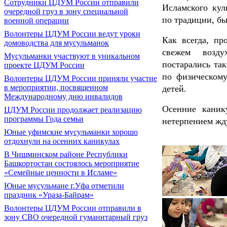
Сотрудники ЦДУМ России отправили
Исламского кул
очередной груз в зону специальной
по традиции, бы
военной операции
Волонтеры ЦДУМ России ведут уроки
Как всегда, пр
домоводства для мусульманок
свежем воздух
Мусульманки участвуют в уникальном
постарались та
проекте ЦДУМ России
по физическому
Волонтеры ЦДУМ России приняли участие
в мероприятии, посвященном
детей.
Международному дню инвалидов
Осенние каник
ЦДУМ России продолжает реализацию
программы Года семьи
нетерпением жд
Юные уфимские мусульманки хорошо
отдохнули на осенних каникулах
В Чишминском районе Республики
Башкортостан состоялось мероприятие
«Семейные ценности в Исламе»
Юные мусульмане г.Уфа отметили
праздник «Ураза-Байрам»
Волонтеры ЦДУМ России отправили в
зону СВО очередной гуманитарный груз