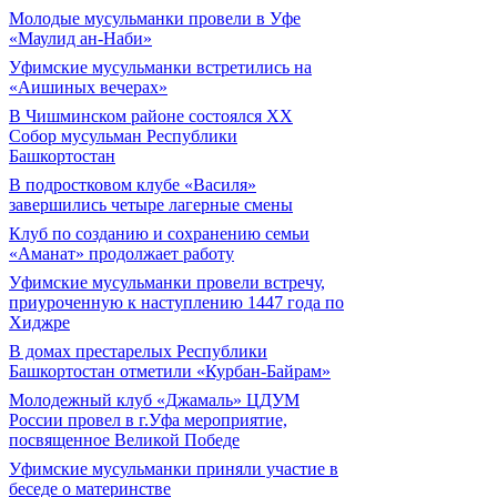
Молодые мусульманки провели в Уфе
«Маулид ан-Наби»
Уфимские мусульманки встретились на
«Аишиных вечерах»
В Чишминском районе состоялся XX
Собор мусульман Республики
Башкортостан
В подростковом клубе «Василя»
завершились четыре лагерные смены
Клуб по созданию и сохранению семьи
«Аманат» продолжает работу
Уфимские мусульманки провели встречу,
приуроченную к наступлению 1447 года по
Хиджре
В домах престарелых Республики
Башкортостан отметили «Курбан-Байрам»
Молодежный клуб «Джамаль» ЦДУМ
России провел в г.Уфа мероприятие,
посвященное Великой Победе
Уфимские мусульманки приняли участие в
беседе о материнстве