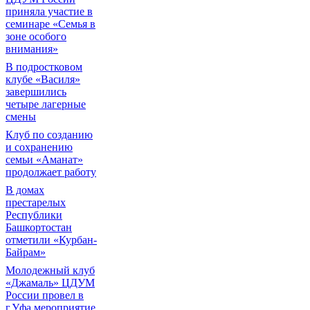
приняла участие в
семинаре «Семья в
зоне особого
внимания»
В подростковом
клубе «Василя»
завершились
четыре лагерные
смены
Клуб по созданию
и сохранению
семьи «Аманат»
продолжает работу
В домах
престарелых
Республики
Башкортостан
отметили «Курбан-
Байрам»
Молодежный клуб
«Джамаль» ЦДУМ
России провел в
г.Уфа мероприятие,