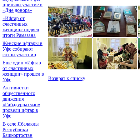
приняли участие в
«Дне донора»
«Ифтар от
счастливых
женщин» подвел
итоги Рамазана
Женские ифтары в
Уфе собирают
сотни участниц
Еще один «Ифтар
от счастливых
женщин» прошел в
Возврат к списку
Уфе
Активистки
общественного
движения
«Гибадуррахман»
провели ифтар в
Уфе
В селе Ябалаклы
Республики
Башкортостан