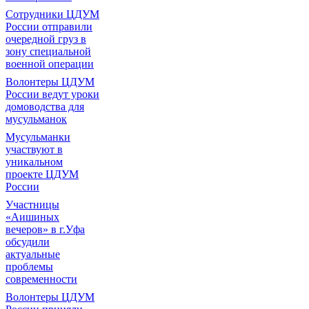
Сотрудники ЦДУМ
России отправили
очередной груз в
зону специальной
военной операции
Волонтеры ЦДУМ
России ведут уроки
домоводства для
мусульманок
Мусульманки
участвуют в
уникальном
проекте ЦДУМ
России
Участницы
«Аишиных
вечеров» в г.Уфа
обсудили
актуальные
проблемы
современности
Волонтеры ЦДУМ