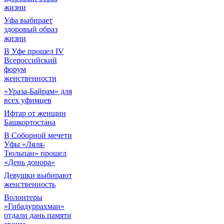
жизни
Уфа выбирает
здоровый образ
жизни
В Уфе прошел IV
Всероссийский
форум
женственности
«Ураза-Байрам» для
всех уфимцев
Ифтар от женщин
Башкортостана
В Соборной мечети
Уфы «Ляля-
Тюльпан» прошел
«День донора»
Девушки выбирают
женственность
Волонтеры
«Гибадуррахман»
отдали дань памяти