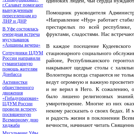
одиноких людей, чьи сердца нуждают
г.Салават помогают
вынужденным
Помощник руководителя Админист
переселенцам из
«Направление «Нур» работает стаби
ЛНР и ДНР
престарелых по всей республике,
В Уфе состоялась
фруктами, сладостями. Нас встречают
очередная встреча
мусульманок
«Аишины вечера»
В каждое посещение Кудеевского 
стационарного социального обслужи
Сотрудники ЦДУМ
России направили
районе, Республиканского геронт
гуманитарную
накрывают щедрые столы с халяльн
помощь жителям
Волонтеры всегда стараются не тольк
Донбасса
ведут огромную и важную просветите
Активистки
общественного
и не верил в Него. К сожалению, о
движения
было лишено религиозных знаний
«Гибадуррахман»
умиротворение. Многие из них оказ
ЦДУМ России
провели встречу,
некому рассказать о своих бедах. И
посвященную
и радость жизни в поклонении Всевы
Всемирному дню
вечности, начинают читать Священн
хиджаба
Мусульмане Уфы