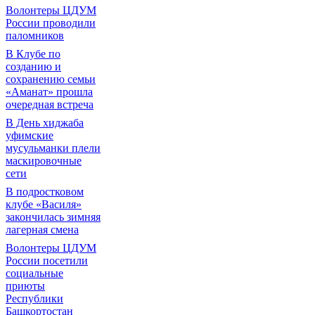
Волонтеры ЦДУМ
России проводили
паломников
В Клубе по
созданию и
сохранению семьи
«Аманат» прошла
очередная встреча
В День хиджаба
уфимские
мусульманки плели
маскировочные
сети
В подростковом
клубе «Василя»
закончилась зимняя
лагерная смена
Волонтеры ЦДУМ
России посетили
социальные
приюты
Республики
Башкортостан