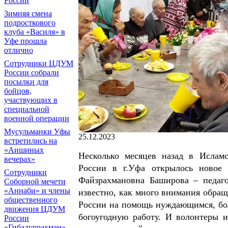
России
Зимняя смена
подросткового
клуба «Василя» в
Уфе прошла
отлично
Сотрудники ЦДУМ
России собрали
посылки для
бойцов,
участвующих в
специальной
военной операции
Мусульманки Уфы
25.12.2023
встретились на
«Аишиных
Несколько месяцев назад в Ислам
вечерах»
России в г.Уфа открылось новое 
Сотрудники
Файзрахмановна Баширова – педаго
Соборной мечети
«Аннаби» и члены
известно, как много внимания обр
общественного
России на помощь нуждающимся, бол
движения ЦДУМ
богоугодную работу. И волонтеры 
России
«Гибадуррахман»