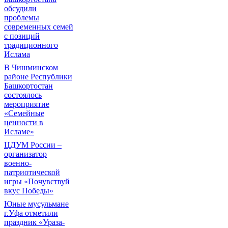
обсудили
проблемы
современных семей
с позиций
традиционного
Ислама
В Чишминском
районе Республики
Башкортостан
состоялось
мероприятие
«Семейные
ценности в
Исламе»
ЦДУМ России –
организатор
военно-
патриотической
игры «Почувствуй
вкус Победы»
Юные мусульмане
г.Уфа отметили
праздник «Ураза-