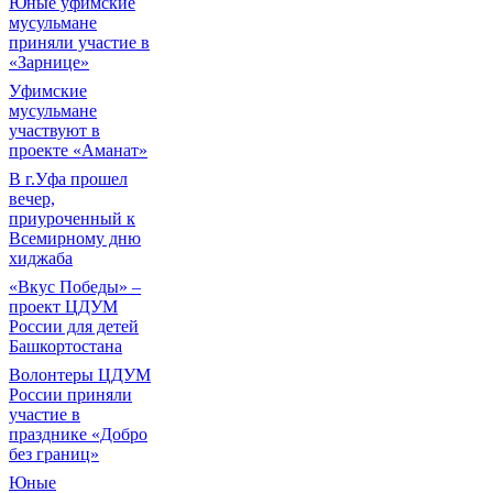
Юные уфимские
мусульмане
приняли участие в
«Зарнице»
Уфимские
мусульмане
участвуют в
проекте «Аманат»
В г.Уфа прошел
вечер,
приуроченный к
Всемирному дню
хиджаба
«Вкус Победы» –
проект ЦДУМ
России для детей
Башкортостана
Волонтеры ЦДУМ
России приняли
участие в
празднике «Добро
без границ»
Юные