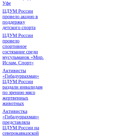
Уфе
ЦДУМ России
провело акцию в
поддержку
детского спорта
ЦДУМ России
провело
спортивное
состязание среди
мусульманок «Мир.
Ислам. Спорт»
Активисты
«Гибадуррахман»
ЦДУМ России
раздали инвалидам
по зрению мясо
жертвенных
животных
Активистка
«Гибадуррахман»
представляла
ЦДУМ России на
северокавказской