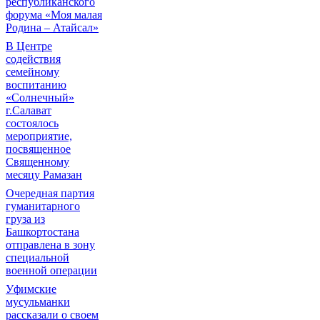
республиканского
форума «Моя малая
Родина – Атайсал»
В Центре
содействия
семейному
воспитанию
«Солнечный»
г.Салават
состоялось
мероприятие,
посвященное
Священному
месяцу Рамазан
Очередная партия
гуманитарного
груза из
Башкортостана
отправлена в зону
специальной
военной операции
Уфимские
мусульманки
рассказали о своем