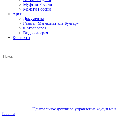
Муфтии России
Мечети России
Архив
Документы
Газета «Маглюмат аль-Булгар»
Фотогалерея
Видеогалерея
Контакты
Центральное духовное управление
мусульман России
Центральное духовное управление мусульман
России