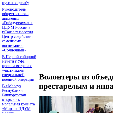
пути к хиджабу
Руководитель
общественного
движения
«Гибадуррахман»
ЦДУМ России в
г.Салават посетил
Центр содействия
семейному
воспитанию
«Солнечный»
В Первой соборной
мечети г.Уфа
прошла встреча с
участниками
Волонтеры из объе
специальной
военной операции
престарелым и инв
В г.Мелеуз
Республики
Башкортостан
открылась
молельная комната
«Мирас» ЦДУМ