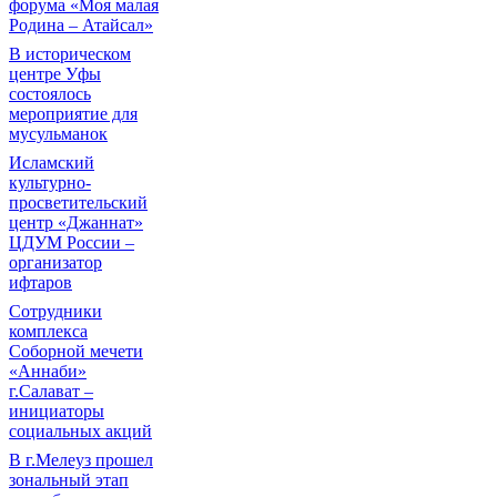
форума «Моя малая
Родина – Атайсал»
В историческом
центре Уфы
состоялось
мероприятие для
мусульманок
Исламский
культурно-
просветительский
центр «Джаннат»
ЦДУМ России –
организатор
ифтаров
Сотрудники
комплекса
Соборной мечети
«Аннаби»
г.Салават –
инициаторы
социальных акций
В г.Мелеуз прошел
зональный этап