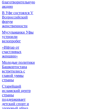
благотворительную
акцию
В Уфе состоялся V
Всероссийский
форум
женственности
Мусульманки Уфы
устроили
велопробег
«Ифтар от
счастливых
женщин»
Молодые политики
Башкортостана
встретились с
главой уммы
страны
Старейший
исламский центр
страны
поддерживает
детский спорт и
здоровый образ