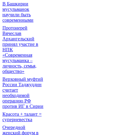
В Башкирии
мусульманок
научили быть
современными
Протоиерей
Вячеслав
Архангельский
принял участие в
НПК
«Современная
мусульманка –
личность, семья,
общество»
Верховный муфтий
России Таджуддин
считает
необходимой
операцию РФ
против ИГ в Сирии
Красота + талант =
суперневестка
Очередной
женский форум в