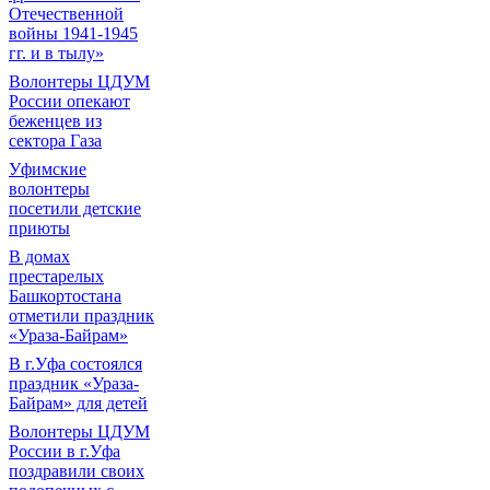
Отечественной
войны 1941-1945
гг. и в тылу»
Волонтеры ЦДУМ
России опекают
беженцев из
сектора Газа
Уфимские
волонтеры
посетили детские
приюты
В домах
престарелых
Башкортостана
отметили праздник
«Ураза-Байрам»
В г.Уфа состоялся
праздник «Ураза-
Байрам» для детей
Волонтеры ЦДУМ
России в г.Уфа
поздравили своих