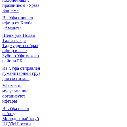
подопечных с
праздником «Ураза-
Байрам»
В г.Уфа прошел
ифтар от Клуба
«Аманат»
Шейх-уль-Ислам
Талгат Сафа
Таджуддин собрал
ифтар в селе
Зубово Уфимского
района РБ
Из г.Уфа отправлен
гуманитарный груз
для госпиталя
Уфимские
мусульманки
организуют
ифтары
В г.Уфа начал
работу
Молодежный клуб
ЦДУМ России