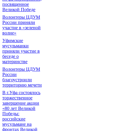
посвященное
Великой Победе
Волонтеры ЦДУМ
России приняли
участие в «зеленой
волне»
Уфимские
мусульманки
приняли участие в
беседе о
материнстве
Волонтеры ЦДУМ
России
благоустроили
территорию мечети
В г.Уфа состоялось
торжественное
завершение акции
«80 лет Великой
Победы:
российские
мусульмане на
фронтах Великой