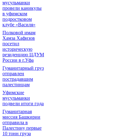
мусульманки
провели каникулы
в уфимском
подростковом
клубе «Василя»
Полковой имам
Хамза Хафизов
посетил
историческую
резиденцию ЦДУМ
России в г.Уфа
Гуманитарный груз
отправлен
пострадавшим
палестинцам
Уфимские
мусульманки
подвели итоги года
Гуманитарная
миссия Башкирии
отправила в
Палестину первые
10 тонн груза