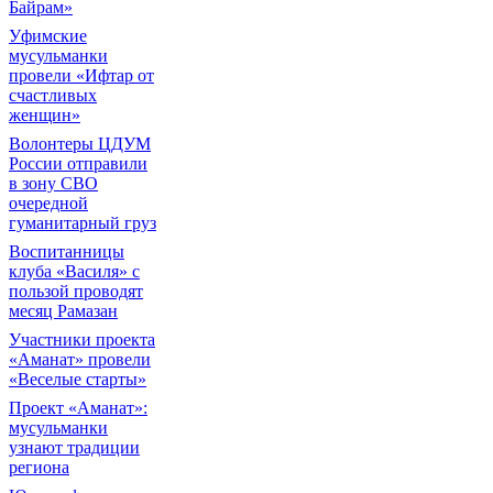
Байрам»
Уфимские
мусульманки
провели «Ифтар от
счастливых
женщин»
Волонтеры ЦДУМ
России отправили
в зону СВО
очередной
гуманитарный груз
Воспитанницы
клуба «Василя» с
пользой проводят
месяц Рамазан
Участники проекта
«Аманат» провели
«Веселые старты»
Проект «Аманат»:
мусульманки
узнают традиции
региона