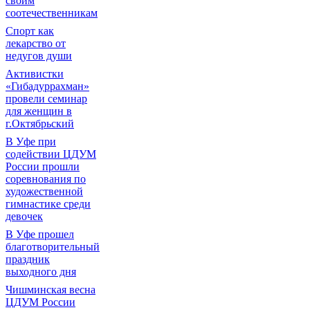
своим
соотечественникам
Спорт как
лекарство от
недугов души
Активистки
«Гибадуррахман»
провели семинар
для женщин в
г.Октябрьский
В Уфе при
содействии ЦДУМ
России прошли
соревнования по
художественной
гимнастике среди
девочек
В Уфе прошел
благотворительный
праздник
выходного дня
Чишминская весна
ЦДУМ России