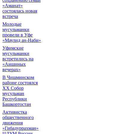
сохранению семьи
«Аманат»
состоялась новая
встреча
Молодые
мусульманки
провели в Уфе
«Маулид ан-Наби»
Уфимские
мусульманки
встретились на
«Аишиных
вечерах»
В Чишминском
районе состоялся
XX Собор
мусульман
Республики
Башкортостан
Активистка
общественного
движения
«Гибадуррахман»
ЦДУМ России