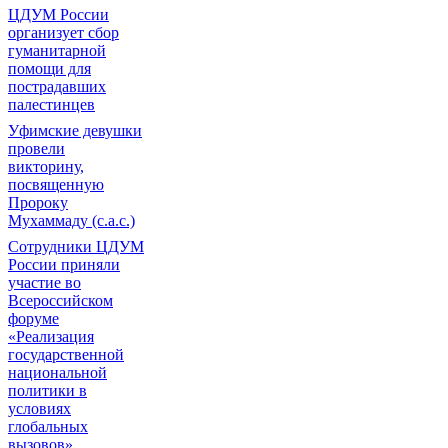
ЦДУМ России
организует сбор
гуманитарной
помощи для
пострадавших
палестинцев
Уфимские девушки
провели
викторину,
посвященную
Пророку
Мухаммаду (с.а.с.)
Сотрудники ЦДУМ
России приняли
участие во
Всероссийском
форуме
«Реализация
государственной
национальной
политики в
условиях
глобальных
вызовов»