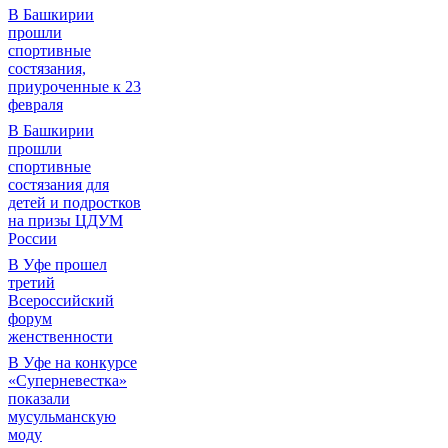
В Башкирии
прошли
спортивные
состязания,
приуроченные к 23
февраля
В Башкирии
прошли
спортивные
состязания для
детей и подростков
на призы ЦДУМ
России
В Уфе прошел
третий
Всероссийский
форум
женственности
В Уфе на конкурсе
«Суперневестка»
показали
мусульманскую
моду