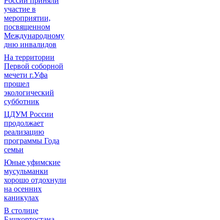
России приняли
участие в
мероприятии,
посвященном
Международному
дню инвалидов
На территории
Первой соборной
мечети г.Уфа
прошел
экологический
субботник
ЦДУМ России
продолжает
реализацию
программы Года
семьи
Юные уфимские
мусульманки
хорошо отдохнули
на осенних
каникулах
В столице
Башкортостана