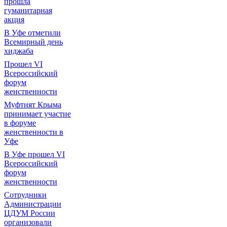
прошла
гуманитарная
акция
В Уфе отметили
Всемирный день
хиджаба
Прошел VI
Всероссийский
форум
женственности
Муфтият Крыма
принимает участие
в форуме
женственности в
Уфе
В Уфе прошел VI
Всероссийский
форум
женственности
Сотрудники
Администрации
ЦДУМ России
организовали