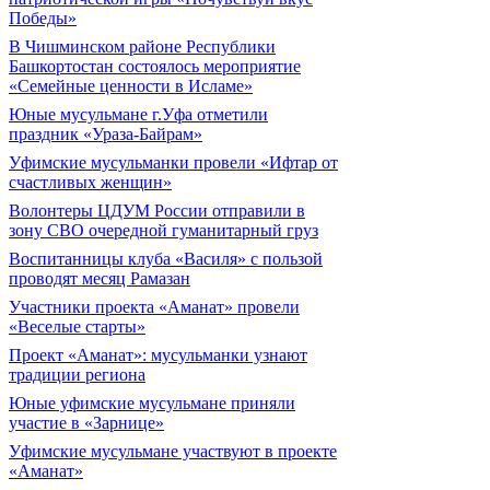
Победы»
В Чишминском районе Республики
Башкортостан состоялось мероприятие
«Семейные ценности в Исламе»
Юные мусульмане г.Уфа отметили
праздник «Ураза-Байрам»
Уфимские мусульманки провели «Ифтар от
счастливых женщин»
Волонтеры ЦДУМ России отправили в
зону СВО очередной гуманитарный груз
Воспитанницы клуба «Василя» с пользой
проводят месяц Рамазан
Участники проекта «Аманат» провели
«Веселые старты»
Проект «Аманат»: мусульманки узнают
традиции региона
Юные уфимские мусульмане приняли
участие в «Зарнице»
Уфимские мусульмане участвуют в проекте
«Аманат»