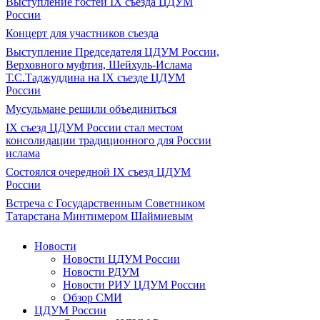
Выступление гостей IX съезда ЦДУМ
России
Концерт для участников съезда
Выступление Председателя ЦДУМ России,
Верховного муфтия, Шейхуль-Ислама
Т.С.Таджуддина на IX съезде ЦДУМ
России
Мусульмане решили объединиться
IX съезд ЦДУМ России стал местом
консолидации традиционного для России
ислама
Состоялся очередной IX съезд ЦДУМ
России
Встреча с Государственным Советником
Татарстана Минтимером Шаймиевым
Новости
Новости ЦДУМ России
Новости РДУМ
Новости РИУ ЦДУМ России
Обзор СМИ
ЦДУМ России