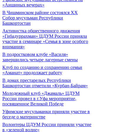
«Аишиных вечерах»
В Чишминском районе состоялся XX
Собор мусульман Республики
Башкортостан
Активистка общественного движения
«Гибадуррахман» ЦДУМ России приняла
участие в семинаре «Семья в зоне особого
внимания»
В подростковом клубе «Василя»
завершились четыре лагерные смены
Клуб по созданию и сохранению семьи
«Аманат» продолжает работу
В домах престарелых Республики
Башкортостан отметили «Курбан-Байрам»
Молодежный клуб «Джамаль» ЦДУМ
России провел в г.Уфа мероприятие,
посвященное Великой Победе
Уфимские мусульманки приняли участие в
беседе о материнстве
Волонтеры ЦДУМ России приняли участие
в «зеленой волне»