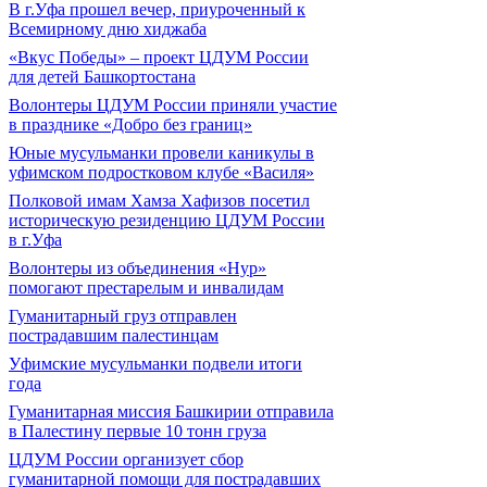
В г.Уфа прошел вечер, приуроченный к
Всемирному дню хиджаба
«Вкус Победы» – проект ЦДУМ России
для детей Башкортостана
Волонтеры ЦДУМ России приняли участие
в празднике «Добро без границ»
Юные мусульманки провели каникулы в
уфимском подростковом клубе «Василя»
Полковой имам Хамза Хафизов посетил
историческую резиденцию ЦДУМ России
в г.Уфа
Волонтеры из объединения «Нур»
помогают престарелым и инвалидам
Гуманитарный груз отправлен
пострадавшим палестинцам
Уфимские мусульманки подвели итоги
года
Гуманитарная миссия Башкирии отправила
в Палестину первые 10 тонн груза
ЦДУМ России организует сбор
гуманитарной помощи для пострадавших