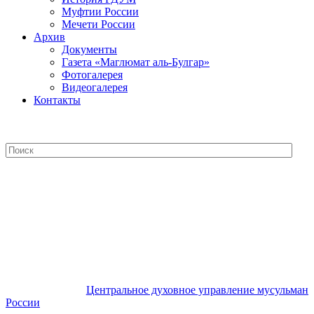
Муфтии России
Мечети России
Архив
Документы
Газета «Маглюмат аль-Булгар»
Фотогалерея
Видеогалерея
Контакты
Центральное духовное управление
мусульман России
Центральное духовное управление мусульман
России