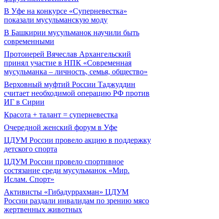
В Уфе на конкурсе «Суперневестка»
показали мусульманскую моду
В Башкирии мусульманок научили быть
современными
Протоиерей Вячеслав Архангельский
принял участие в НПК «Современная
мусульманка – личность, семья, общество»
Верховный муфтий России Таджуддин
считает необходимой операцию РФ против
ИГ в Сирии
Красота + талант = суперневестка
Очередной женский форум в Уфе
ЦДУМ России провело акцию в поддержку
детского спорта
ЦДУМ России провело спортивное
состязание среди мусульманок «Мир.
Ислам. Спорт»
Активисты «Гибадуррахман» ЦДУМ
России раздали инвалидам по зрению мясо
жертвенных животных