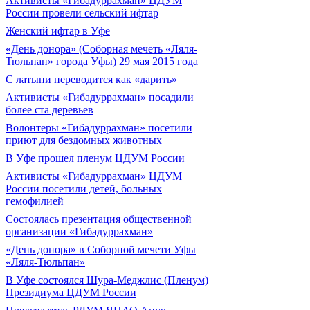
Активисты «Гибадуррахман» ЦДУМ
России провели сельский ифтар
Женский ифтар в Уфе
«День донора» (Соборная мечеть «Ляля-
Тюльпан» города Уфы) 29 мая 2015 года
С латыни переводится как «дарить»
Активисты «Гибадуррахман» посадили
более ста деревьев
Волонтеры «Гибадуррахман» посетили
приют для бездомных животных
В Уфе прошел пленум ЦДУМ России
Активисты «Гибадуррахман» ЦДУМ
России посетили детей, больных
гемофилией
Состоялась презентация общественной
организации «Гибадуррахман»
«День донора» в Соборной мечети Уфы
«Ляля-Тюльпан»
В Уфе состоялся Шура-Меджлис (Пленум)
Президиума ЦДУМ России