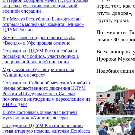
В Первой соборной мечети г.Уфа прошла
перед тем, как
встреча с участниками специальной
военной операции
«путь донора»,
В г.Мелеуз Республики Башкортостан
группу крови.
открылась молельная комната «Мирас»
ЦДУМ России
По милости Вс
Зимняя смена подросткового клуба
свыше 30 литро
«Василя» в Уфе прошла отлично
Сотрудники ЦДУМ России собрали
Всех доноров у
посылки для бойцов, участвующих в
Пророка Мухамма
специальной военной операции
Мусульманки Уфы встретились на
Подобная акция 
«Аишиных вечерах»
Сотрудники Соборной мечети «Аннаби» и
члены общественного движения ЦДУМ
России «Гибадуррахман» г.Салават
помогают вынужденным переселенцам из
ЛНР и ДНР
В Уфе состоялась очередная встреча
мусульманок «Аишины вечера»
Сотрудники ЦДУМ России направили
гуманитарную помощь жителям Донбасса