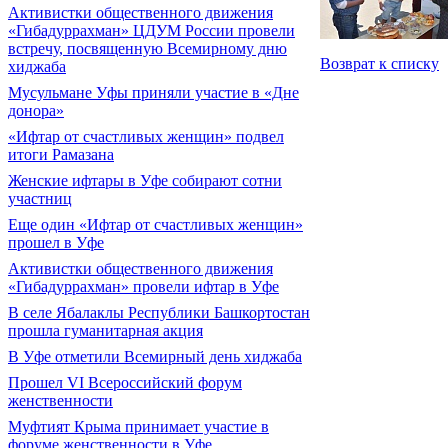
Активистки общественного движения
«Гибадуррахман» ЦДУМ России провели
встречу, посвященную Всемирному дню
Возврат к списку
хиджаба
Мусульмане Уфы приняли участие в «Дне
донора»
«Ифтар от счастливых женщин» подвел
итоги Рамазана
Женские ифтары в Уфе собирают сотни
участниц
Еще один «Ифтар от счастливых женщин»
прошел в Уфе
Активистки общественного движения
«Гибадуррахман» провели ифтар в Уфе
В селе Ябалаклы Республики Башкортостан
прошла гуманитарная акция
В Уфе отметили Всемирный день хиджаба
Прошел VI Всероссийский форум
женственности
Муфтият Крыма принимает участие в
форуме женственности в Уфе