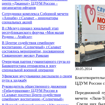
центр «Джаннат» ЦДУМ России –
организатор ифтаров
Сотрудники комплекса Соборной мечети
«Аннаби» г.Салават – инициаторы
социальных акций
В г.Мелеуз прошел зональный этап
республиканского форума «Моя малая
Родина – Атайсал»
В Центре содействия семейному
воспитанию «Солнечный» г.Салават
состоялось мероприятие, посвященное
Священному месяцу Рамазан
Очередная партия гуманитарного груза из
Башкортостана отправлена в зону
30.05.2014
специальной военной операции
Уфимские мусульманки рассказали о своем
Благотворитель
пути к хиджабу
ЦДУМ России со
Руководитель общественного движения
«Гибадуррахман» ЦДУМ России в
Передвижной пу
г.Салават посетил Центр содействия
мечети «Ляля-Т
семейному воспитанию «Солнечный»
Среди них был