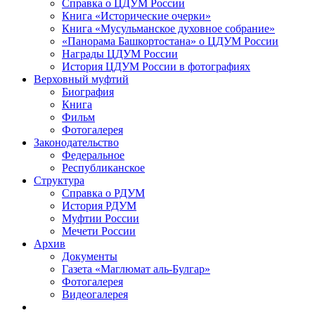
Справка о ЦДУМ России
Книга «Исторические очерки»
Книга «Мусульманское духовное собрание»
«Панорама Башкортостана» о ЦДУМ России
Награды ЦДУМ России
История ЦДУМ России в фотографиях
Верховный муфтий
Биография
Книга
Фильм
Фотогалерея
Законодательство
Федеральное
Республиканское
Структура
Справка о РДУМ
История РДУМ
Муфтии России
Мечети России
Архив
Документы
Газета «Маглюмат аль-Булгар»
Фотогалерея
Видеогалерея