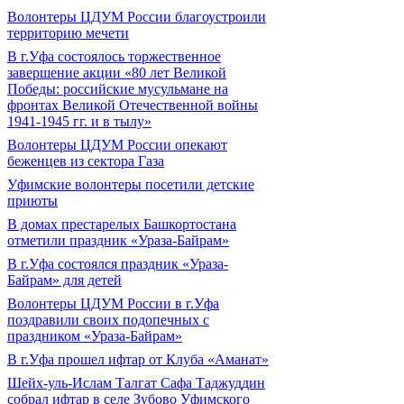
Волонтеры ЦДУМ России благоустроили
территорию мечети
В г.Уфа состоялось торжественное
завершение акции «80 лет Великой
Победы: российские мусульмане на
фронтах Великой Отечественной войны
1941-1945 гг. и в тылу»
Волонтеры ЦДУМ России опекают
беженцев из сектора Газа
Уфимские волонтеры посетили детские
приюты
В домах престарелых Башкортостана
отметили праздник «Ураза-Байрам»
В г.Уфа состоялся праздник «Ураза-
Байрам» для детей
Волонтеры ЦДУМ России в г.Уфа
поздравили своих подопечных с
праздником «Ураза-Байрам»
В г.Уфа прошел ифтар от Клуба «Аманат»
Шейх-уль-Ислам Талгат Сафа Таджуддин
собрал ифтар в селе Зубово Уфимского