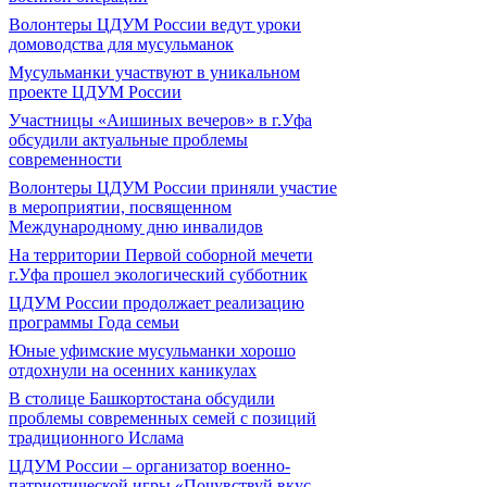
Волонтеры ЦДУМ России ведут уроки
домоводства для мусульманок
Мусульманки участвуют в уникальном
проекте ЦДУМ России
Участницы «Аишиных вечеров» в г.Уфа
обсудили актуальные проблемы
современности
Волонтеры ЦДУМ России приняли участие
в мероприятии, посвященном
Международному дню инвалидов
На территории Первой соборной мечети
г.Уфа прошел экологический субботник
ЦДУМ России продолжает реализацию
программы Года семьи
Юные уфимские мусульманки хорошо
отдохнули на осенних каникулах
В столице Башкортостана обсудили
проблемы современных семей с позиций
традиционного Ислама
ЦДУМ России – организатор военно-
патриотической игры «Почувствуй вкус