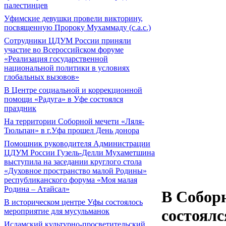
палестинцев
Уфимские девушки провели викторину,
посвященную Пророку Мухаммаду (с.а.с.)
Сотрудники ЦДУМ России приняли
участие во Всероссийском форуме
«Реализация государственной
национальной политики в условиях
глобальных вызовов»
В Центре социальной и коррекционной
помощи «Радуга» в Уфе состоялся
праздник
На территории Соборной мечети «Ляля-
Тюльпан» в г.Уфа прошел День донора
Помощник руководителя Администрации
ЦДУМ России Гузель-Делли Мухаметшина
выступила на заседании круглого стола
«Духовное пространство малой Родины»
республиканского форума «Моя малая
Родина – Атайсал»
В Собор
В историческом центре Уфы состоялось
состоялс
мероприятие для мусульманок
Исламский культурно-просветительский