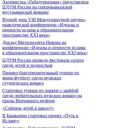
Активистка «Гибадуррахман» представляла
ЦДУМ России на северокавказской
мусульманской ярмарке
Второй день VIII Международной научно-
практической конференции «Идеалы и
ценности ислама в образовательном
пространстве XXI века»
Доклад Митрополита Никона на
конференции «Идеалы и ценности ислама
в образовательном пространстве XXI века»
ЦДУМ России провело фестиваль спорта
среди детей и подростков
Прошел благотворительный турнир по
мини-футболу среди мужских
студенческих команд
Cтартовал турнир по хоккею с шайбой
среди любительских мужских команд на
призы Верховного муфтия
«Соберем детей в школу!»
В Башкирии стартовал проект «Путь к
Исламу»