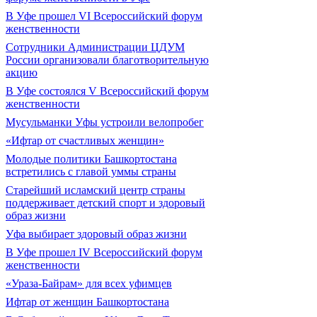
В Уфе прошел VI Всероссийский форум
женственности
Сотрудники Администрации ЦДУМ
России организовали благотворительную
акцию
В Уфе состоялся V Всероссийский форум
женственности
Мусульманки Уфы устроили велопробег
«Ифтар от счастливых женщин»
Молодые политики Башкортостана
встретились с главой уммы страны
Старейший исламский центр страны
поддерживает детский спорт и здоровый
образ жизни
Уфа выбирает здоровый образ жизни
В Уфе прошел IV Всероссийский форум
женственности
«Ураза-Байрам» для всех уфимцев
Ифтар от женщин Башкортостана