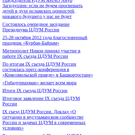
Председатель РДУМ ЯНАО Анур
Загидуллин: если не будем просвещать
детей в духе исламских ценностей,
никакого будущего у нас не будет
Состоялось очередное заседание
Президиума ЦДУМ России
25-28 октября 2012 года благословенный
праздник «Курбан-Байрам»
Митрополит Никон принял участие в
работе IX съезда ЦДУМ России
По итогам IX съезда ЦДУМ России
состоялась пресс-конференция в
«Комсомольской правде» в Башкортостане»
«Гибадуррахман» желает всем мира
Итоги IX cъезда ЦДУМ России
Итоговое заявление IX съезда ЦДУМ
России
IX съезд ЦДУМ России. Доклад «О
ситуации в мусульманском сообществе
России и задачах ЦДУМ в современных
условиях»