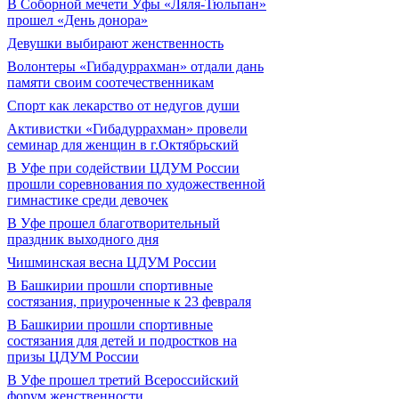
В Соборной мечети Уфы «Ляля-Тюльпан»
прошел «День донора»
Девушки выбирают женственность
Волонтеры «Гибадуррахман» отдали дань
памяти своим соотечественникам
Спорт как лекарство от недугов души
Активистки «Гибадуррахман» провели
семинар для женщин в г.Октябрьский
В Уфе при содействии ЦДУМ России
прошли соревнования по художественной
гимнастике среди девочек
В Уфе прошел благотворительный
праздник выходного дня
Чишминская весна ЦДУМ России
В Башкирии прошли спортивные
состязания, приуроченные к 23 февраля
В Башкирии прошли спортивные
состязания для детей и подростков на
призы ЦДУМ России
В Уфе прошел третий Всероссийский
форум женственности