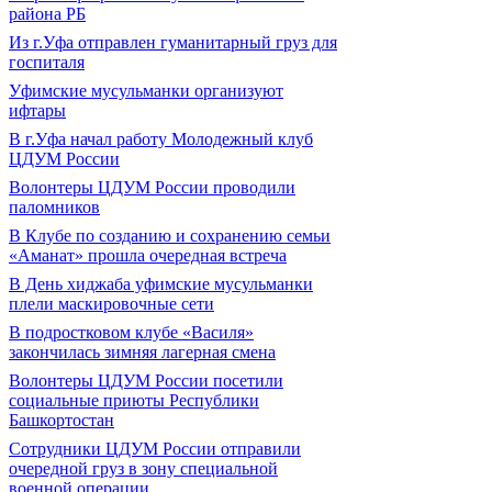
района РБ
Из г.Уфа отправлен гуманитарный груз для
госпиталя
Уфимские мусульманки организуют
ифтары
В г.Уфа начал работу Молодежный клуб
ЦДУМ России
Волонтеры ЦДУМ России проводили
паломников
В Клубе по созданию и сохранению семьи
«Аманат» прошла очередная встреча
В День хиджаба уфимские мусульманки
плели маскировочные сети
В подростковом клубе «Василя»
закончилась зимняя лагерная смена
Волонтеры ЦДУМ России посетили
социальные приюты Республики
Башкортостан
Сотрудники ЦДУМ России отправили
очередной груз в зону специальной
военной операции