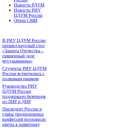
Новости РДУМ
Новости РИУ
ЦДУМ России
Обзор СМИ
В РИУ ЦДУМ России
прошел круглый стол
«Защита Отечества –
священный долг
мусульманина»
Студенты РИУ ЦДУМ
России встретились с
полковым имамом
Руководство РИУ
ЦДУМ России
поддержало беженцев
из ЛНР и ДНР
Президент России и
главы традиционных
конфессий возложили
цветы к памятнику