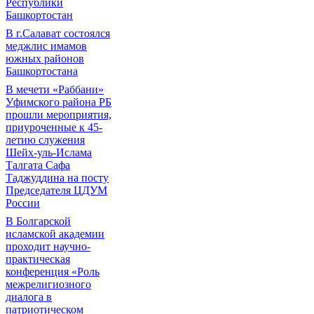
Республики
Башкортостан
В г.Салават состоялся
меджлис имамов
южных районов
Башкортостана
В мечети «Раббани»
Уфимского района РБ
прошли мероприятия,
приуроченные к 45-
летию служения
Шейх-уль-Ислама
Талгата Сафа
Таджуддина на посту
Председателя ЦДУМ
России
В Болгарской
исламской академии
проходит научно-
практическая
конференция «Роль
межрелигиозного
диалога в
патриотическом