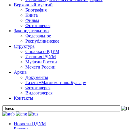
Верховный муфтий
Биография
Книга
Фильм
Фотогалерея
Законодательство
Федеральное
Республиканское
Структура
Справка о РДУМ
История РДУМ
Муфтии России
Мечети России
Архив
Документы
Газета «Маглюмат аль-Булгар»
Фотогалерея
Видеогалерея
Контакты
Новости ЦДУМ
России