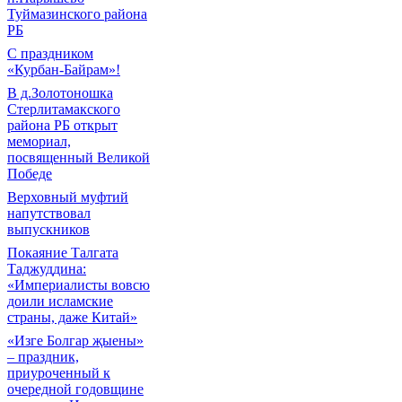
Туймазинского района
РБ
С праздником
«Курбан-Байрам»!
В д.Золотоношка
Стерлитамакского
района РБ открыт
мемориал,
посвященный Великой
Победе
Верховный муфтий
напутствовал
выпускников
Покаяние Талгата
Таджуддина:
«Империалисты вовсю
доили исламские
страны, даже Китай»
«Изге Болгар җыены»
– праздник,
приуроченный к
очередной годовщине