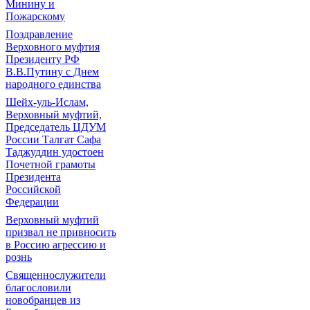
Минину и
Пожарскому
Поздравление
Верховного муфтия
Президенту РФ
В.В.Путину с Днем
народного единства
Шейх-уль-Ислам,
Верховный муфтий,
Председатель ЦДУМ
России Талгат Сафа
Таджуддин удостоен
Почетной грамоты
Президента
Российской
Федерации
Верховный муфтий
призвал не привносить
в Россию агрессию и
рознь
Священнослужители
благословили
новобранцев из