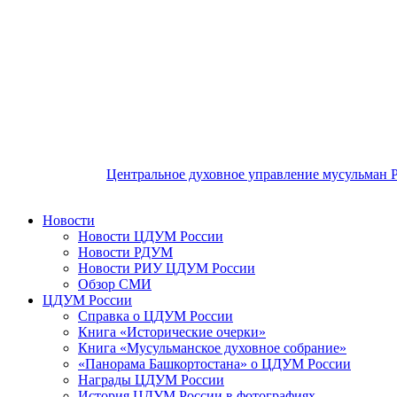
Центральное духовное управление мусульман 
Новости
Новости ЦДУМ России
Новости РДУМ
Новости РИУ ЦДУМ России
Обзор СМИ
ЦДУМ России
Справка о ЦДУМ России
Книга «Исторические очерки»
Книга «Мусульманское духовное собрание»
«Панорама Башкортостана» о ЦДУМ России
Награды ЦДУМ России
История ЦДУМ России в фотографиях