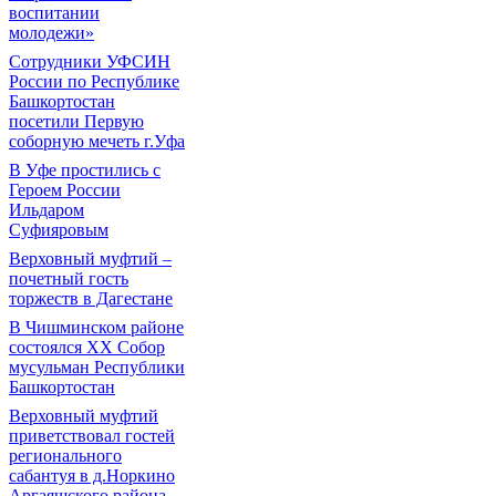
воспитании
молодежи»
Сотрудники УФСИН
России по Республике
Башкортостан
посетили Первую
соборную мечеть г.Уфа
В Уфе простились с
Героем России
Ильдаром
Суфияровым
Верховный муфтий –
почетный гость
торжеств в Дагестане
В Чишминском районе
состоялся XX Собор
мусульман Республики
Башкортостан
Верховный муфтий
приветствовал гостей
регионального
сабантуя в д.Норкино
Аргаяшского района