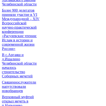
Челябинской области
Более 900 делегатов
приняли участие в VI
Международной – ХIV
Всероссийской
научно-практической
конференции
«Расулевские чтения:
Ислам в истории и
современной жизни
России»
В с.Аргаяш и
д.Ишалино
Челябинской области
началось
строительство
Соборных мечетей
Священнослужители
напутствовали
новобранцев
Верховный муфтий
открыл мечеть в
п.Нарышево