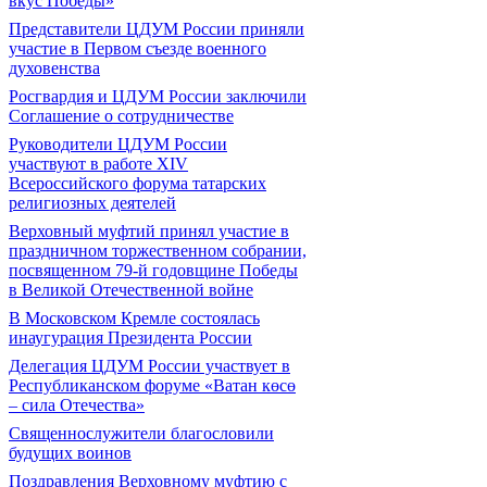
вкус Победы»
Представители ЦДУМ России приняли
участие в Первом съезде военного
духовенства
Росгвардия и ЦДУМ России заключили
Соглашение о сотрудничестве
Руководители ЦДУМ России
участвуют в работе XIV
Всероссийского форума татарских
религиозных деятелей
Верховный муфтий принял участие в
праздничном торжественном собрании,
посвященном 79-й годовщине Победы
в Великой Отечественной войне
В Московском Кремле состоялась
инаугурация Президента России
Делегация ЦДУМ России участвует в
Республиканском форуме «Ватан көсө
– сила Отечества»
Священнослужители благословили
будущих воинов
Поздравления Верховному муфтию с