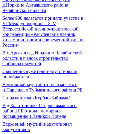
д.Норкино Аргаяшского района
Челябинской области
Более 900 делегатов приняли участие в
VI Международной – ХIV
Всероссийской научно-практической
конференции «Расулевские чтения:
Ислам в истории и современной жизни
России»
В с.Аргаяш и д.Ишалино Челябинской
области началось строительство
Соборных мечетей
Священнослужители напутствовали
новобранцев
Верховный муфтий открыл мечеть в
п.Нарышево Туймазинского района РБ
С праздником «Курбан-Байрам»!
В д.Золотоношка Стерлитамакского
района РБ открыт мемориал,
посвященный Великой Победе
Верховный муфтий напутствовал
выпускников