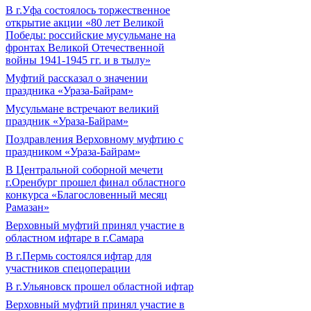
В г.Уфа состоялось торжественное
открытие акции «80 лет Великой
Победы: российские мусульмане на
фронтах Великой Отечественной
войны 1941-1945 гг. и в тылу»
Муфтий рассказал о значении
праздника «Ураза-Байрам»
Мусульмане встречают великий
праздник «Ураза-Байрам»
Поздравления Верховному муфтию с
праздником «Ураза-Байрам»
В Центральной соборной мечети
г.Оренбург прошел финал областного
конкурса «Благословенный месяц
Рамазан»
Верховный муфтий принял участие в
областном ифтаре в г.Самара
В г.Пермь состоялся ифтар для
участников спецоперации
В г.Ульяновск прошел областной ифтар
Верховный муфтий принял участие в