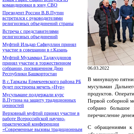
командировки в зону СВО
Президент России В.В.Путин
встретился с руководителями
религиозных объединений страны
Встреча с представителями
религиозных объединений
Муфтий Ильдар Сафиуллин принял
участие в совещании в г.Казань
Муфтий Мухаммад Таджуддинов
принял участие в торжественном
06.03.2022
собрании, посвященном Дню
Республики Башкортостан
В минувшую пятниц
В с.Тарказы Ермекеевского района РБ
мусульман Дальне
будет построена мечеть «Нур»
продуктов. Операт
Мусульмане поддержали курс
В.Путина на защиту традиционных
Первой соборной м
ценностей
собрано большое 
Верховный муфтий принял участие в
перечисление дене
работе Всероссийской научно-
практической конференции
С обращениями к 
«Современные вызовы традиционным