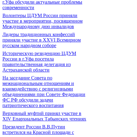
г.Уфа обсудили актуальные проблемы
современности
Волонтеры ЦДУМ России приняли
участие в мероприятии, посвященном
Международному дню инвалидов
Лидеры традиционных конфессий
приняли участие в XXVI Всемирном
русском народном соборе
Историческую резиденцию ЦДУМ
России в г.Уфа посетила
правительственная делегация из
Астраханской области
На заседание Совета по
межнациональным отношениям и
взаимодействию с религиозными
объединениями при Совете Федерации
ФС РФ обсудили задачи
патриотического воспитания
Верховный муфтий принял участие в
ХIV Епархиальных Табынских чтениях
Президент России В.В.Путин
встретился на Красной площади с