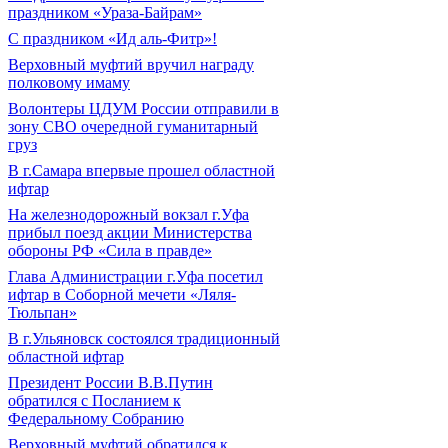
праздником «Ураза-Байрам»
С праздником «Ид аль-Фитр»!
Верховный муфтий вручил награду
полковому имаму
Волонтеры ЦДУМ России отправили в
зону СВО очередной гуманитарный
груз
В г.Самара впервые прошел областной
ифтар
На железнодорожный вокзал г.Уфа
прибыл поезд акции Министерства
обороны РФ «Сила в правде»
Глава Администрации г.Уфа посетил
ифтар в Соборной мечети «Ляля-
Тюльпан»
В г.Ульяновск состоялся традиционный
областной ифтар
Президент России В.В.Путин
обратился с Посланием к
Федеральному Собранию
Верховный муфтий обратился к