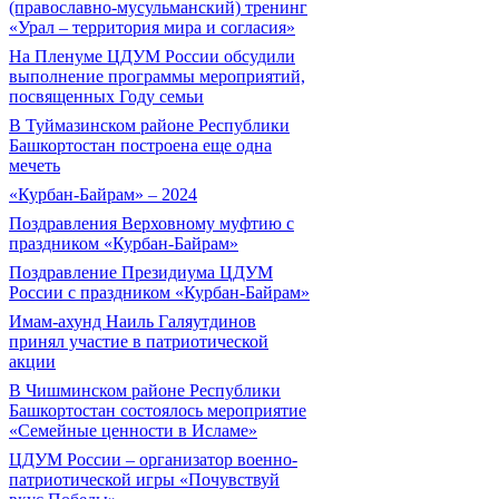
(православно-мусульманский) тренинг
«Урал – территория мира и согласия»
На Пленуме ЦДУМ России обсудили
выполнение программы мероприятий,
посвященных Году семьи
В Туймазинском районе Республики
Башкортостан построена еще одна
мечеть
«Курбан-Байрам» – 2024
Поздравления Верховному муфтию с
праздником «Курбан-Байрам»
Поздравление Президиума ЦДУМ
России с праздником «Курбан-Байрам»
Имам-ахунд Наиль Галяутдинов
принял участие в патриотической
акции
В Чишминском районе Республики
Башкортостан состоялось мероприятие
«Семейные ценности в Исламе»
ЦДУМ России – организатор военно-
патриотической игры «Почувствуй