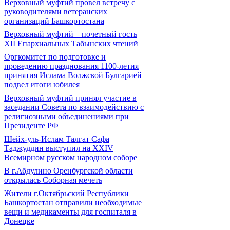
Верховный муфтий провел встречу с
руководителями ветеранских
организаций Башкортостана
Верховный муфтий – почетный гость
ХII Епархиальных Табынских чтений
Оргкомитет по подготовке и
проведению празднования 1100-летия
принятия Ислама Волжской Булгарией
подвел итоги юбилея
Верховный муфтий принял участие в
заседании Совета по взаимодействию с
религиозными объединениями при
Президенте РФ
Шейх-уль-Ислам Талгат Сафа
Таджуддин выступил на XXIV
Всемирном русском народном соборе
В г.Абдулино Оренбургской области
открылась Соборная мечеть
Жители г.Октябрьский Республики
Башкортостан отправили необходимые
вещи и медикаменты для госпиталя в
Донецке