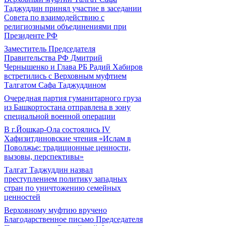
Таджуддин принял участие в заседании
Совета по взаимодействию с
религиозными объединениями при
Президенте РФ
Заместитель Председателя
Правительства РФ Дмитрий
Чернышенко и Глава РБ Радий Хабиров
встретились с Верховным муфтием
Талгатом Сафа Таджуддином
Очередная партия гуманитарного груза
из Башкортостана отправлена в зону
специальной военной операции
В г.Йошкар-Ола состоялись IV
Хафизитдиновские чтения «Ислам в
Поволжье: традиционные ценности,
вызовы, перспективы»
Талгат Таджуддин назвал
преступлением политику западных
стран по уничтожению семейных
ценностей
Верховному муфтию вручено
Благодарственное письмо Председателя