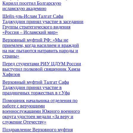
Кирилл посетил Болгарскую
исламскую академию
Шейх-уль-Ислам Талгат Сафа
Таджуддин принял участие в заседании
Группы стратегического видения
«Россия – Исламский мир»
Верховный муфтий РФ: «Мы не
приемлем, когда насилием и враждой
на нас пытаются натравить народы и
страны»
Перед студентами РИУ ЦДУМ России
выступил полковой священник Хамза
Хафизов
Верховный муфтий Талгат Сафа
Таджуддин принял участие в
праздничных торжествах в г.Уфа
Помощник начальника отделения по
работе с верующими
военнослужащими Южного военного
округа удостоен медали «За веру и
служение Отечеству»
Поздравление Верховного муфтия