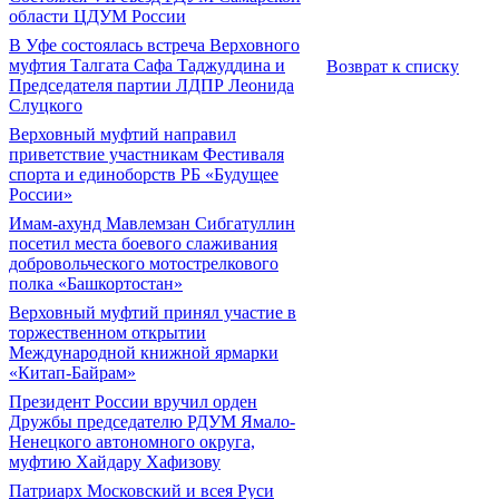
области ЦДУМ России
В Уфе состоялась встреча Верховного
муфтия Талгата Сафа Таджуддина и
Возврат к списку
Председателя партии ЛДПР Леонида
Слуцкого
Верховный муфтий направил
приветствие участникам Фестиваля
спорта и единоборств РБ «Будущее
России»
Имам-ахунд Мавлемзан Сибгатуллин
посетил места боевого слаживания
добровольческого мотострелкового
полка «Башкортостан»
Верховный муфтий принял участие в
торжественном открытии
Международной книжной ярмарки
«Китап-Байрам»
Президент России вручил орден
Дружбы председателю РДУМ Ямало-
Ненецкого автономного округа,
муфтию Хайдару Хафизову
Патриарх Московский и всея Руси