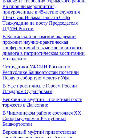
В мечети «Раббани» Уфимского района
РБ прошли мероприятия,
приуроченные к 45-летию служения
Шейх-уль-Ислама Талгата Сафа
Таджуддина на посту Председателя
ЦДУМ России
В Болгарской исламской академии
проходит научно-практическая
конференция «Роль межрелигиозного
диалога в патриотическом воспитании
молодежи»
Сотрудники УФСИН России по
Республике Башкортостан посетили
Первую соборную мечеть г.Уфа
В Уфе простились с Героем России
Ильдаром Суфияровым
Верховный муфтий – почетный гость
торжеств в Дагестане
В Чишминском районе состоялся XX
Собор мусульман Республики
Башкортостан
Верховный муфтий приветствовал
гостей регионального сабантуя в