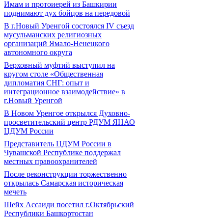
Имам и протоиерей из Башкирии
поднимают дух бойцов на передовой
В г.Новый Уренгой состоялся IV съезд
мусульманских религиозных
организаций Ямало-Ненецкого
автономного округа
Верховный муфтий выступил на
кругом столе «Общественная
дипломатия СНГ: опыт и
интеграционное взаимодействие» в
г.Новый Уренгой
В Новом Уренгое открылся Духовно-
просветительский центр РДУМ ЯНАО
ЦДУМ России
Представитель ЦДУМ России в
Чувашской Республике поддержал
местных правоохранителей
После реконструкции торжественно
открылась Самарская историческая
мечеть
Шейх Ассаиди посетил г.Октябрьский
Республики Башкортостан