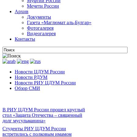
Муфтии России
Мечети России
Архив
Документы
Газета «Маглюмат аль-Булгар»
Фотогалерея
Видеогалерея
Контакты
Новости ЦДУМ России
Новости РДУМ
Новости РИУ ЦДУМ России
Обзор СМИ
В РИУ ЦДУМ России прошел круглый
стол «Защита Отечества – священный
долг мусульманина»
Студенты РИУ ЦДУМ России
встретились с полковым имамом