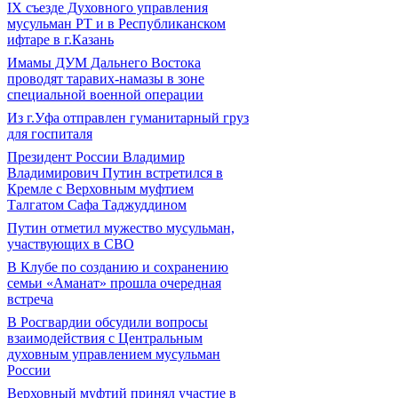
IХ съезде Духовного управления
мусульман РТ и в Республиканском
ифтаре в г.Казань
Имамы ДУМ Дальнего Востока
проводят таравих-намазы в зоне
специальной военной операции
Из г.Уфа отправлен гуманитарный груз
для госпиталя
Президент России Владимир
Владимирович Путин встретился в
Кремле с Верховным муфтием
Талгатом Сафа Таджуддином
Путин отметил мужество мусульман,
участвующих в СВО
В Клубе по созданию и сохранению
семьи «Аманат» прошла очередная
встреча
В Росгвардии обсудили вопросы
взаимодействия с Центральным
духовным управлением мусульман
России
Верховный муфтий принял участие в