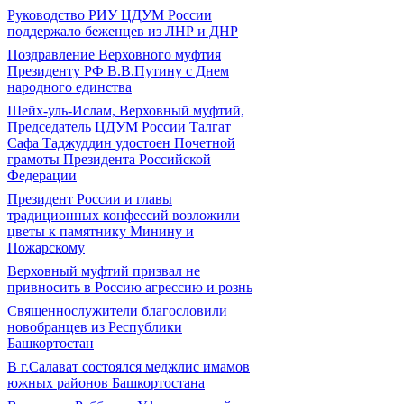
Руководство РИУ ЦДУМ России
поддержало беженцев из ЛНР и ДНР
Поздравление Верховного муфтия
Президенту РФ В.В.Путину с Днем
народного единства
Шейх-уль-Ислам, Верховный муфтий,
Председатель ЦДУМ России Талгат
Сафа Таджуддин удостоен Почетной
грамоты Президента Российской
Федерации
Президент России и главы
традиционных конфессий возложили
цветы к памятнику Минину и
Пожарскому
Верховный муфтий призвал не
привносить в Россию агрессию и рознь
Священнослужители благословили
новобранцев из Республики
Башкортостан
В г.Салават состоялся меджлис имамов
южных районов Башкортостана