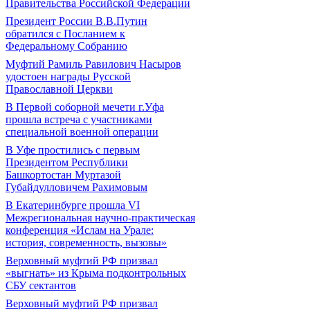
Правительства Российской Федерации
Президент России В.В.Путин
обратился с Посланием к
Федеральному Собранию
Муфтий Рамиль Равилович Насыров
удостоен награды Русской
Православной Церкви
В Первой соборной мечети г.Уфа
прошла встреча с участниками
специальной военной операции
В Уфе простились с первым
Президентом Республики
Башкортостан Муртазой
Губайдулловичем Рахимовым
В Екатеринбурге прошла VI
Межрегиональная научно-практическая
конференция «Ислам на Урале:
история, современность, вызовы»
Верховный муфтий РФ призвал
«выгнать» из Крыма подконтрольных
СБУ сектантов
Верховный муфтий РФ призвал