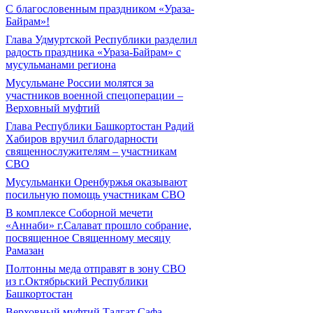
С благословенным праздником «Ураза-
Байрам»!
Глава Удмуртской Республики разделил
радость праздника «Ураза-Байрам» с
мусульманами региона
Мусульмане России молятся за
участников военной спецоперации –
Верховный муфтий
Глава Республики Башкортостан Радий
Хабиров вручил благодарности
священнослужителям – участникам
СВО
Мусульманки Оренбуржья оказывают
посильную помощь участникам СВО
В комплексе Соборной мечети
«Аннаби» г.Салават прошло собрание,
посвященное Священному месяцу
Рамазан
Полтонны меда отправят в зону СВО
из г.Октябрьский Республики
Башкортостан
Верховный муфтий Талгат Сафа