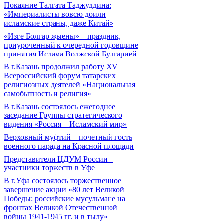
Покаяние Талгата Таджуддина:
«Империалисты вовсю доили
исламские страны, даже Китай»
«Изге Болгар җыены» – праздник,
приуроченный к очередной годовщине
принятия Ислама Волжской Булгарией
В г.Казань продолжил работу XV
Всероссийский форум татарских
религиозных деятелей «Национальная
самобытность и религия»
В г.Казань состоялось ежегодное
заседание Группы стратегического
видения «Россия – Исламский мир»
Верховный муфтий – почетный гость
военного парада на Красной площади
Представители ЦДУМ России –
участники торжеств в Уфе
В г.Уфа состоялось торжественное
завершение акции «80 лет Великой
Победы: российские мусульмане на
фронтах Великой Отечественной
войны 1941-1945 гг. и в тылу»