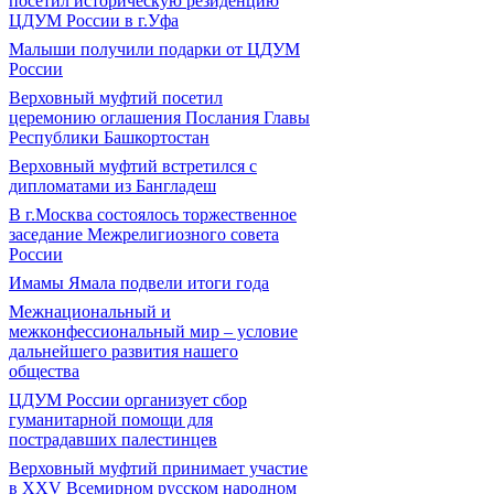
посетил историческую резиденцию
ЦДУМ России в г.Уфа
Малыши получили подарки от ЦДУМ
России
Верховный муфтий посетил
церемонию оглашения Послания Главы
Республики Башкортостан
Верховный муфтий встретился с
дипломатами из Бангладеш
В г.Москва состоялось торжественное
заседание Межрелигиозного совета
России
Имамы Ямала подвели итоги года
Межнациональный и
межконфессиональный мир – условие
дальнейшего развития нашего
общества
ЦДУМ России организует сбор
гуманитарной помощи для
пострадавших палестинцев
Верховный муфтий принимает участие
в XXV Всемирном русском народном