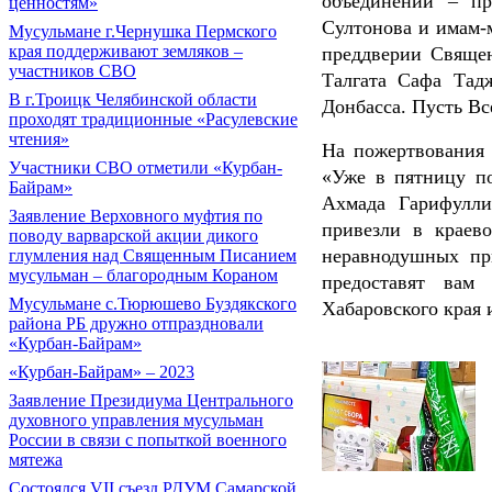
объединений – пр
ценностям»
Султонова и имам-
Мусульмане г.Чернушка Пермского
края поддерживают земляков –
преддверии Священ
участников СВО
Талгата Сафа Тад
В г.Троицк Челябинской области
Донбасса. Пусть В
проходят традиционные «Расулевские
чтения»
На пожертвования 
Участники СВО отметили «Курбан-
«Уже в пятницу п
Байрам»
Ахмада Гарифулли
Заявление Верховного муфтия по
привезли в краев
поводу варварской акции дикого
неравнодушных пр
глумления над Священным Писанием
мусульман – благородным Кораном
предоставят вам
Мусульмане с.Тюрюшево Буздякского
Хабаровского края
района РБ дружно отпраздновали
«Курбан-Байрам»
«Курбан-Байрам» – 2023
Заявление Президиума Центрального
духовного управления мусульман
России в связи с попыткой военного
мятежа
Состоялся VII съезд РДУМ Самарской