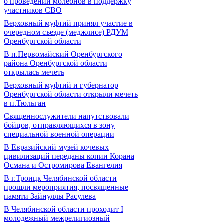
о проведении молебнов в поддержку
участников СВО
Верховный муфтий принял участие в
очередном съезде (меджлисе) РДУМ
Оренбургской области
В п.Первомайский Оренбургского
района Оренбургской области
открылась мечеть
Верховный муфтий и губернатор
Оренбургской области открыли мечеть
в п.Тюльган
Священнослужители напутствовали
бойцов, отправляющихся в зону
специальной военной операции
В Евразийский музей кочевых
цивилизаций переданы копии Корана
Османа и Остромирова Евангелия
В г.Троицк Челябинской области
прошли мероприятия, посвященные
памяти Зайнуллы Расулева
В Челябинской области проходит I
молодежный межрелигиозный