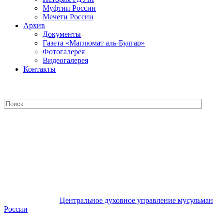
Муфтии России
Мечети России
Архив
Документы
Газета «Маглюмат аль-Булгар»
Фотогалерея
Видеогалерея
Контакты
Центральное духовное управление
мусульман России
Центральное духовное управление мусульман
России