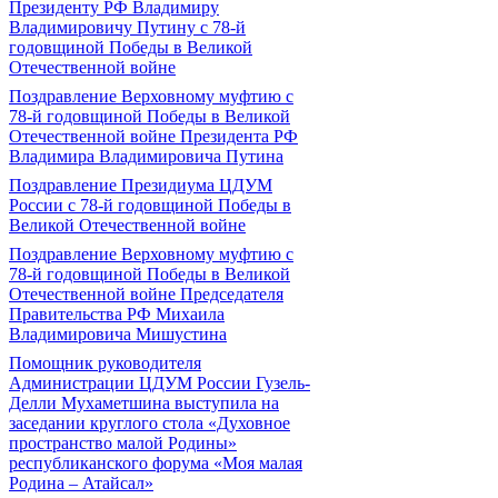
Президенту РФ Владимиру
Владимировичу Путину с 78-й
годовщиной Победы в Великой
Отечественной войне
Поздравление Верховному муфтию с
78-й годовщиной Победы в Великой
Отечественной войне Президента РФ
Владимира Владимировича Путина
Поздравление Президиума ЦДУМ
России с 78-й годовщиной Победы в
Великой Отечественной войне
Поздравление Верховному муфтию с
78-й годовщиной Победы в Великой
Отечественной войне Председателя
Правительства РФ Михаила
Владимировича Мишустина
Помощник руководителя
Администрации ЦДУМ России Гузель-
Делли Мухаметшина выступила на
заседании круглого стола «Духовное
пространство малой Родины»
республиканского форума «Моя малая
Родина – Атайсал»