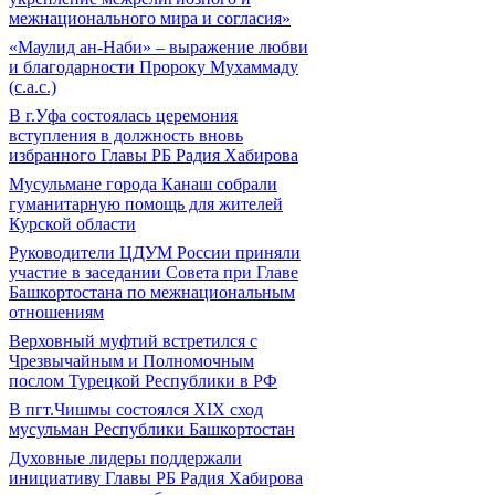
межнационального мира и согласия»
«Маулид ан-Наби» – выражение любви
и благодарности Пророку Мухаммаду
(с.а.с.)
В г.Уфа состоялась церемония
вступления в должность вновь
избранного Главы РБ Радия Хабирова
Мусульмане города Канаш собрали
гуманитарную помощь для жителей
Курской области
Руководители ЦДУМ России приняли
участие в заседании Совета при Главе
Башкортостана по межнациональным
отношениям
Верховный муфтий встретился с
Чрезвычайным и Полномочным
послом Турецкой Республики в РФ
В пгт.Чишмы состоялся XIX сход
мусульман Республики Башкортостан
Духовные лидеры поддержали
инициативу Главы РБ Радия Хабирова