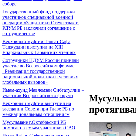
соборе
Государственный фонд поддержки
участников специальной военной
операции «Защитники Отечества» и
РДУМ РБ заключили соглашение о
сотрудничестве
Верховный муфтий Талгат Сафа
Таджуддин выступил на ХIII
Епархиальных Табынских чтениях
Сотрудники ЦДУМ России приняли
участие во Всероссийском форуме
«Реализация государственной
национальной политики в условиях
глобальных вызовов»
Имам-ахунд Мавлемзан Сибгатуллин –
Мусульман
участник Всероссийского форума
Верховный муфтий выступил на
протягива
заседании Совета при Главе РБ по
межнациональным отношениям
Мусульмане г.Октябрьский РБ
помогают семьям участников СВО
Имам Рафис Сафин вернулся из