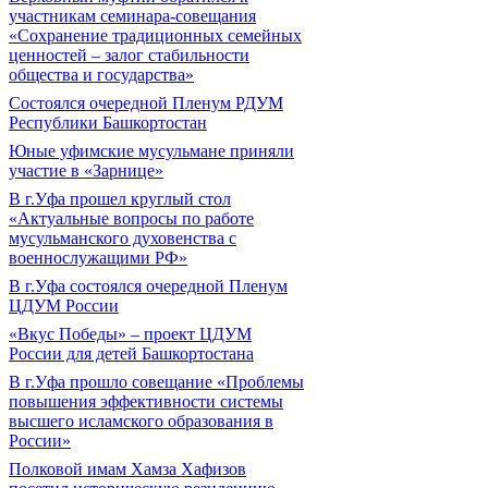
участникам семинара-совещания
«Сохранение традиционных семейных
ценностей – залог стабильности
общества и государства»
Состоялся очередной Пленум РДУМ
Республики Башкортостан
Юные уфимские мусульмане приняли
участие в «Зарнице»
В г.Уфа прошел круглый стол
«Актуальные вопросы по работе
мусульманского духовенства с
военнослужащими РФ»
В г.Уфа состоялся очередной Пленум
ЦДУМ России
«Вкус Победы» – проект ЦДУМ
России для детей Башкортостана
В г.Уфа прошло совещание «Проблемы
повышения эффективности системы
высшего исламского образования в
России»
Полковой имам Хамза Хафизов