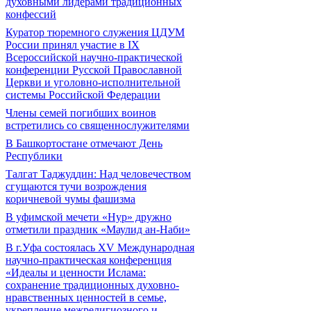
духовными лидерами традиционных
конфессий
Куратор тюремного служения ЦДУМ
России принял участие в IX
Всероссийской научно-практической
конференции Русской Православной
Церкви и уголовно-исполнительной
системы Российской Федерации
Члены семей погибших воинов
встретились со священнослужителями
В Башкортостане отмечают День
Республики
Талгат Таджуддин: Над человечеством
сгущаются тучи возрождения
коричневой чумы фашизма
В уфимской мечети «Нур» дружно
отметили праздник «Маулид ан-Наби»
В г.Уфа состоялась XV Международная
научно-практическая конференция
«Идеалы и ценности Ислама:
сохранение традиционных духовно-
нравственных ценностей в семье,
укрепление межрелигиозного и