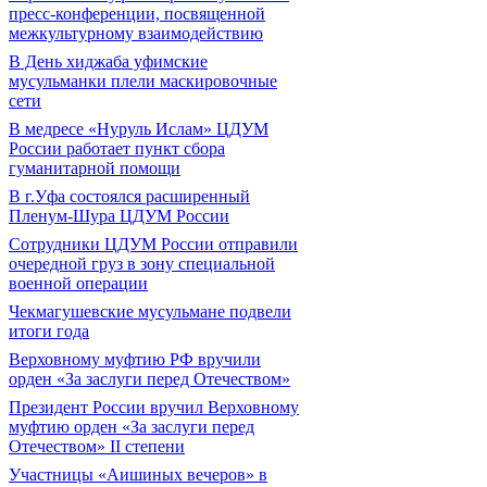
пресс-конференции, посвященной
межкультурному взаимодействию
В День хиджаба уфимские
мусульманки плели маскировочные
сети
В медресе «Нуруль Ислам» ЦДУМ
России работает пункт сбора
гуманитарной помощи
В г.Уфа состоялся расширенный
Пленум-Шура ЦДУМ России
Сотрудники ЦДУМ России отправили
очередной груз в зону специальной
военной операции
Чекмагушевские мусульмане подвели
итоги года
Верховному муфтию РФ вручили
орден «За заслуги перед Отечеством»
Президент России вручил Верховному
муфтию орден «За заслуги перед
Отечеством» II степени
Участницы «Аишиных вечеров» в