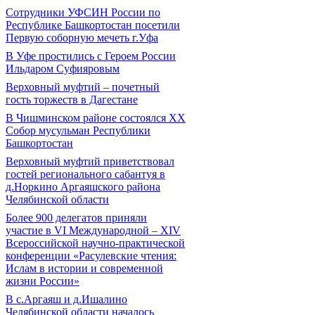
Сотрудники УФСИН России по
Республике Башкортостан посетили
Первую соборную мечеть г.Уфа
В Уфе простились с Героем России
Ильдаром Суфияровым
Верховный муфтий – почетный
гость торжеств в Дагестане
В Чишминском районе состоялся XX
Собор мусульман Республики
Башкортостан
Верховный муфтий приветствовал
гостей регионального сабантуя в
д.Норкино Аргаяшского района
Челябинской области
Более 900 делегатов приняли
участие в VI Международной – ХIV
Всероссийской научно-практической
конференции «Расулевские чтения:
Ислам в истории и современной
жизни России»
В с.Аргаяш и д.Ишалино
Челябинской области началось