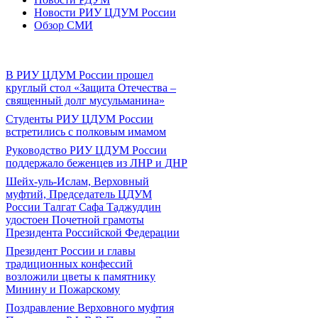
Новости РИУ ЦДУМ России
Обзор СМИ
В РИУ ЦДУМ России прошел
круглый стол «Защита Отечества –
священный долг мусульманина»
Студенты РИУ ЦДУМ России
встретились с полковым имамом
Руководство РИУ ЦДУМ России
поддержало беженцев из ЛНР и ДНР
Шейх-уль-Ислам, Верховный
муфтий, Председатель ЦДУМ
России Талгат Сафа Таджуддин
удостоен Почетной грамоты
Президента Российской Федерации
Президент России и главы
традиционных конфессий
возложили цветы к памятнику
Минину и Пожарскому
Поздравление Верховного муфтия