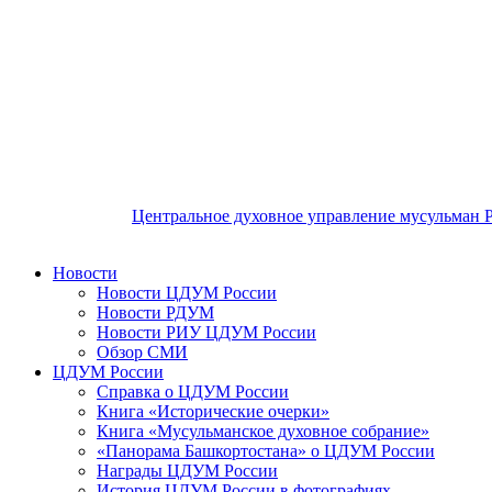
Центральное духовное управление мусульман 
Новости
Новости ЦДУМ России
Новости РДУМ
Новости РИУ ЦДУМ России
Обзор СМИ
ЦДУМ России
Справка о ЦДУМ России
Книга «Исторические очерки»
Книга «Мусульманское духовное собрание»
«Панорама Башкортостана» о ЦДУМ России
Награды ЦДУМ России
История ЦДУМ России в фотографиях