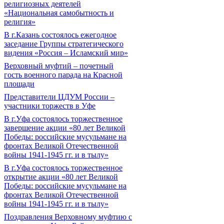
религиозных деятелей
«Национальная самобытность и
религия»
В г.Казань состоялось ежегодное
заседание Группы стратегического
видения «Россия – Исламский мир»
Верховный муфтий – почетный
гость военного парада на Красной
площади
Представители ЦДУМ России –
участники торжеств в Уфе
В г.Уфа состоялось торжественное
завершение акции «80 лет Великой
Победы: российские мусульмане на
фронтах Великой Отечественной
войны 1941-1945 гг. и в тылу»
В г.Уфа состоялось торжественное
открытие акции «80 лет Великой
Победы: российские мусульмане на
фронтах Великой Отечественной
войны 1941-1945 гг. и в тылу»
Поздравления Верховному муфтию с