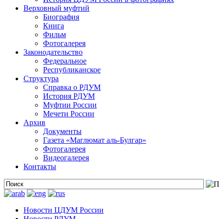
Верховный муфтий
Биография
Книга
Фильм
Фотогалерея
Законодательство
Федеральное
Республиканское
Структура
Справка о РДУМ
История РДУМ
Муфтии России
Мечети России
Архив
Документы
Газета «Маглюмат аль-Булгар»
Фотогалерея
Видеогалерея
Контакты
Новости ЦДУМ России
Новости РДУМ