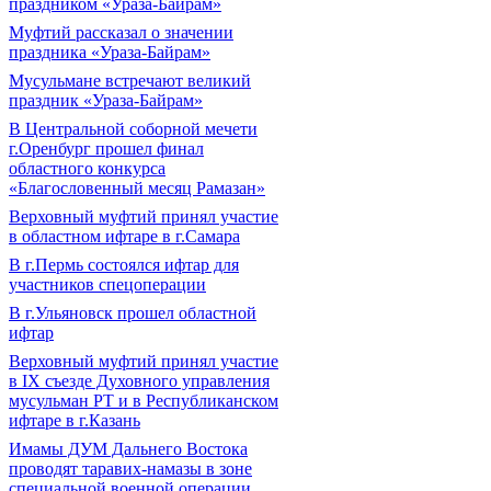
праздником «Ураза-Байрам»
Муфтий рассказал о значении
праздника «Ураза-Байрам»
Мусульмане встречают великий
праздник «Ураза-Байрам»
В Центральной соборной мечети
г.Оренбург прошел финал
областного конкурса
«Благословенный месяц Рамазан»
Верховный муфтий принял участие
в областном ифтаре в г.Самара
В г.Пермь состоялся ифтар для
участников спецоперации
В г.Ульяновск прошел областной
ифтар
Верховный муфтий принял участие
в IХ съезде Духовного управления
мусульман РТ и в Республиканском
ифтаре в г.Казань
Имамы ДУМ Дальнего Востока
проводят таравих-намазы в зоне
специальной военной операции