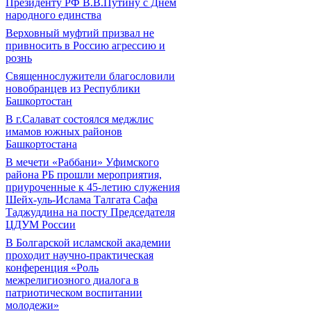
Президенту РФ В.В.Путину с Днем
народного единства
Верховный муфтий призвал не
привносить в Россию агрессию и
рознь
Священнослужители благословили
новобранцев из Республики
Башкортостан
В г.Салават состоялся меджлис
имамов южных районов
Башкортостана
В мечети «Раббани» Уфимского
района РБ прошли мероприятия,
приуроченные к 45-летию служения
Шейх-уль-Ислама Талгата Сафа
Таджуддина на посту Председателя
ЦДУМ России
В Болгарской исламской академии
проходит научно-практическая
конференция «Роль
межрелигиозного диалога в
патриотическом воспитании
молодежи»