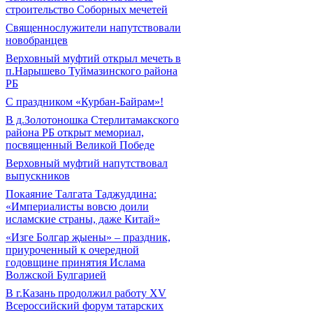
строительство Соборных мечетей
Священнослужители напутствовали
новобранцев
Верховный муфтий открыл мечеть в
п.Нарышево Туймазинского района
РБ
С праздником «Курбан-Байрам»!
В д.Золотоношка Стерлитамакского
района РБ открыт мемориал,
посвященный Великой Победе
Верховный муфтий напутствовал
выпускников
Покаяние Талгата Таджуддина:
«Империалисты вовсю доили
исламские страны, даже Китай»
«Изге Болгар җыены» – праздник,
приуроченный к очередной
годовщине принятия Ислама
Волжской Булгарией
В г.Казань продолжил работу XV
Всероссийский форум татарских