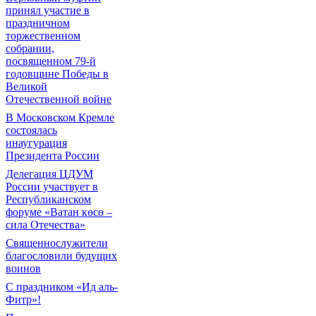
принял участие в
праздничном
торжественном
собрании,
посвященном 79-й
годовщине Победы в
Великой
Отечественной войне
В Московском Кремле
состоялась
инаугурация
Президента России
Делегация ЦДУМ
России участвует в
Республиканском
форуме «Ватан көсө –
сила Отечества»
Священнослужители
благословили будущих
воинов
С праздником «Ид аль-
Фитр»!