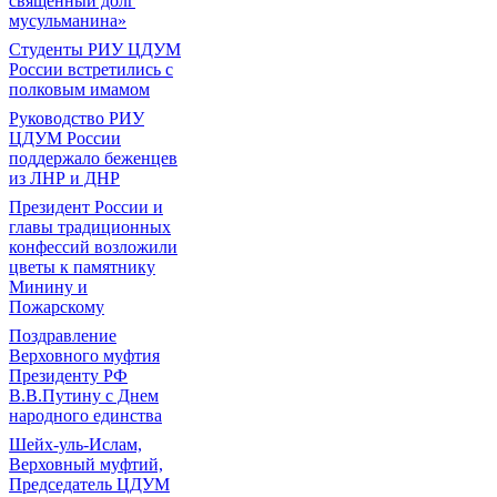
священный долг
мусульманина»
Студенты РИУ ЦДУМ
России встретились с
полковым имамом
Руководство РИУ
ЦДУМ России
поддержало беженцев
из ЛНР и ДНР
Президент России и
главы традиционных
конфессий возложили
цветы к памятнику
Минину и
Пожарскому
Поздравление
Верховного муфтия
Президенту РФ
В.В.Путину с Днем
народного единства
Шейх-уль-Ислам,
Верховный муфтий,
Председатель ЦДУМ