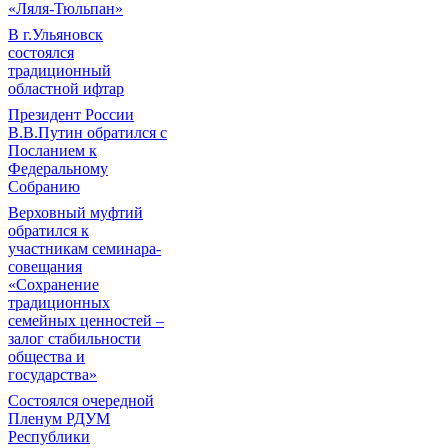
«Ляля-Тюльпан»
В г.Ульяновск
состоялся
традиционный
областной ифтар
Президент России
В.В.Путин обратился с
Посланием к
Федеральному
Собранию
Верховный муфтий
обратился к
участникам семинара-
совещания
«Сохранение
традиционных
семейных ценностей –
залог стабильности
общества и
государства»
Состоялся очередной
Пленум РДУМ
Республики