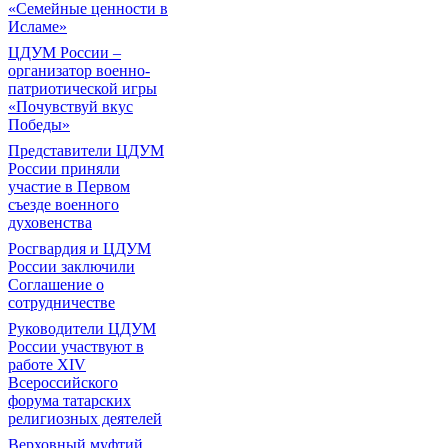
«Семейные ценности в
Исламе»
ЦДУМ России –
организатор военно-
патриотической игры
«Почувствуй вкус
Победы»
Представители ЦДУМ
России приняли
участие в Первом
съезде военного
духовенства
Росгвардия и ЦДУМ
России заключили
Соглашение о
сотрудничестве
Руководители ЦДУМ
России участвуют в
работе XIV
Всероссийского
форума татарских
религиозных деятелей
Верховный муфтий