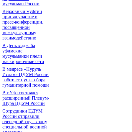
мусульман России
Верховный муфтий
принял участие в
пресс-конференции,
посвященной
межкультурному
взаимодействию
В День хиджаба
уфимские
мусульманки плели
маскировочные сети
В медресе «Нуруль
Ислам» ЦДУМ России
работает пункт сбора
гуманитарной помощи
В г.Уфа состоялся
расширенный Пленум-
Шура ЦДУМ России
Сотрудники ЦДУМ
России отправили
очередной груз в зону
специальной военной