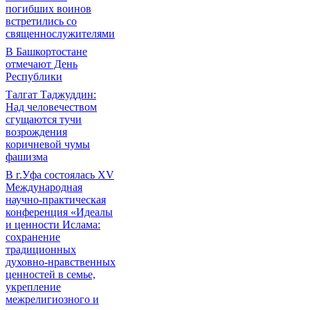
погибших воинов
встретились со
священнослужителями
В Башкортостане
отмечают День
Республики
Талгат Таджуддин:
Над человечеством
сгущаются тучи
возрождения
коричневой чумы
фашизма
В г.Уфа состоялась XV
Международная
научно-практическая
конференция «Идеалы
и ценности Ислама:
сохранение
традиционных
духовно-нравственных
ценностей в семье,
укрепление
межрелигиозного и