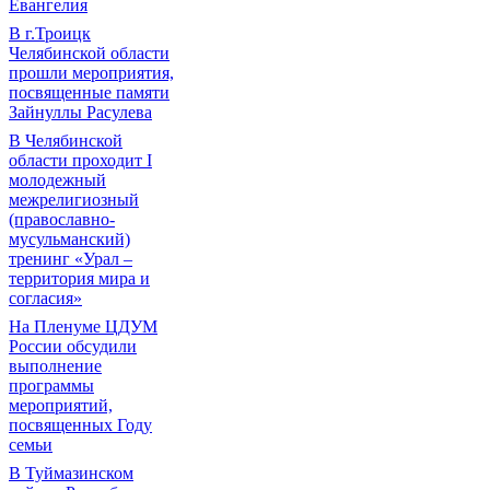
Евангелия
В г.Троицк
Челябинской области
прошли мероприятия,
посвященные памяти
Зайнуллы Расулева
В Челябинской
области проходит I
молодежный
межрелигиозный
(православно-
мусульманский)
тренинг «Урал –
территория мира и
согласия»
На Пленуме ЦДУМ
России обсудили
выполнение
программы
мероприятий,
посвященных Году
семьи
В Туймазинском