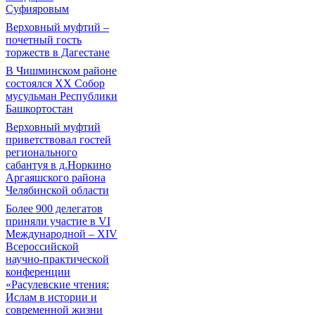
Суфияровым
Верховный муфтий –
почетный гость
торжеств в Дагестане
В Чишминском районе
состоялся XX Собор
мусульман Республики
Башкортостан
Верховный муфтий
приветствовал гостей
регионального
сабантуя в д.Норкино
Аргаяшского района
Челябинской области
Более 900 делегатов
приняли участие в VI
Международной – ХIV
Всероссийской
научно-практической
конференции
«Расулевские чтения:
Ислам в истории и
современной жизни