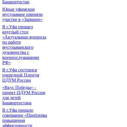
Башкортостан
Юные уфимские
мусульмане приняли
участие в «Зарнице»
В г.Уфа прошел
круглый стол
«Актуальные вопросы
по работе
мусульманского
духовенства с
военнослужащими
РФ»
В г.Уфа состоялся
очередной Пленум
ЦДУМ России
«Вкус Победы» –
проект ЦДУМ России
для детей
Башкортостана
В г.Уфа прошло
совещание «Проблемы
повышения
эффективности