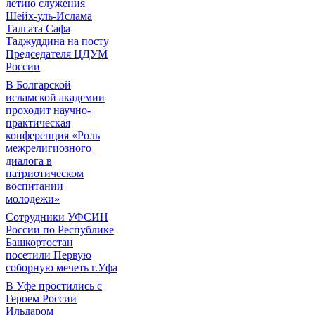
летию служения
Шейх-уль-Ислама
Талгата Сафа
Таджуддина на посту
Председателя ЦДУМ
России
В Болгарской
исламской академии
проходит научно-
практическая
конференция «Роль
межрелигиозного
диалога в
патриотическом
воспитании
молодежи»
Сотрудники УФСИН
России по Республике
Башкортостан
посетили Первую
соборную мечеть г.Уфа
В Уфе простились с
Героем России
Ильдаром