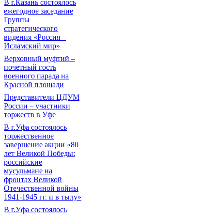
В г.Казань состоялось
ежегодное заседание
Группы
стратегического
видения «Россия –
Исламский мир»
Верховный муфтий –
почетный гость
военного парада на
Красной площади
Представители ЦДУМ
России – участники
торжеств в Уфе
В г.Уфа состоялось
торжественное
завершение акции «80
лет Великой Победы:
российские
мусульмане на
фронтах Великой
Отечественной войны
1941-1945 гг. и в тылу»
В г.Уфа состоялось