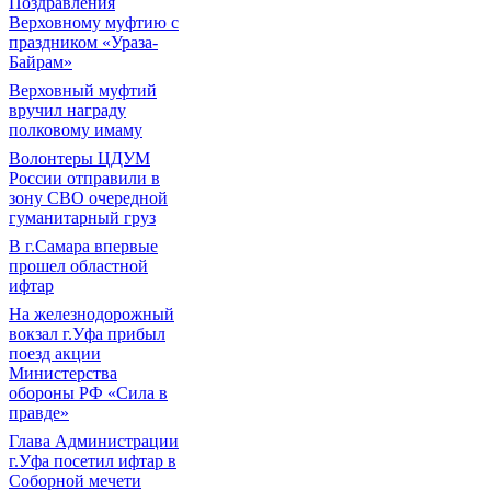
Поздравления
Верховному муфтию с
праздником «Ураза-
Байрам»
Верховный муфтий
вручил награду
полковому имаму
Волонтеры ЦДУМ
России отправили в
зону СВО очередной
гуманитарный груз
В г.Самара впервые
прошел областной
ифтар
На железнодорожный
вокзал г.Уфа прибыл
поезд акции
Министерства
обороны РФ «Сила в
правде»
Глава Администрации
г.Уфа посетил ифтар в
Соборной мечети