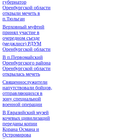
губернатор
Оренбургской области
открыли мечеть в
п.Тюльган
Верховный муфтий
принял участие в
очередном съезде
(меджлисе) РДУМ
Оренбургской области
В п.Первомайский
Оренбургского района
Оренбургской области
открылась мечеть
Священнослужители
напутствовали бойцов,
отправляющихся в
зону специальной
военной операции
В Евразийский музей
кочевых цивилизаций
переданы копии
Корана Османа и
Остромирова