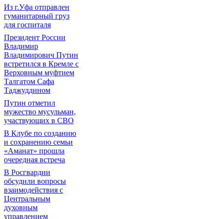
Из г.Уфа отправлен
гуманитарный груз
для госпиталя
Президент России
Владимир
Владимирович Путин
встретился в Кремле с
Верховным муфтием
Талгатом Сафа
Таджуддином
Путин отметил
мужество мусульман,
участвующих в СВО
В Клубе по созданию
и сохранению семьи
«Аманат» прошла
очередная встреча
В Росгвардии
обсудили вопросы
взаимодействия с
Центральным
духовным
управлением