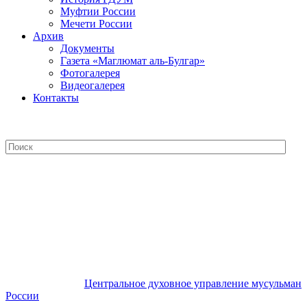
Муфтии России
Мечети России
Архив
Документы
Газета «Маглюмат аль-Булгар»
Фотогалерея
Видеогалерея
Контакты
Центральное духовное управление
мусульман России
Центральное духовное управление мусульман
России