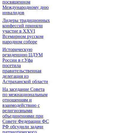
посвященном
Международному дню
инвалидов
Лидеры традиционных
конфессий приняли
участие в XXVI
Всемирном русском
народном соборе
Историческую
резиденцию ЦДУМ
России в г.Уфа
посетила
правительственная
делегация из
Астраханской области
На заседание Совета
по межнациональным
отношениям и
взаимодействию с
религиозными
объединениями при
Совете Федерации ФС
РФ обсудили задачи
патриотического