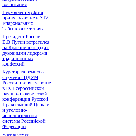
воспитания
Верховный муфтий
принял участие в ХIV
Епархиальных
Табынских чтениях
Президент России
В.В.Путин встретился
на Красной площади с
духовными лидерами
традиционных
конфессий
Куратор тюремного
служения ЦДУМ
России принял участие
в IX Всероссийской
научно-практической
конференции Русской
Православной Церкви
и уголовно-
исполнительной
системы Российской
Федерации
Члены семей