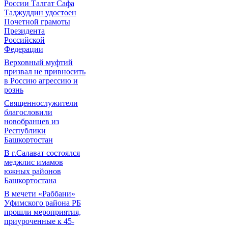
России Талгат Сафа
Таджуддин удостоен
Почетной грамоты
Президента
Российской
Федерации
Верховный муфтий
призвал не привносить
в Россию агрессию и
рознь
Священнослужители
благословили
новобранцев из
Республики
Башкортостан
В г.Салават состоялся
меджлис имамов
южных районов
Башкортостана
В мечети «Раббани»
Уфимского района РБ
прошли мероприятия,
приуроченные к 45-