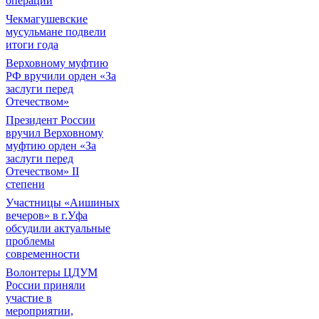
операции
Чекмагушевские
мусульмане подвели
итоги года
Верховному муфтию
РФ вручили орден «За
заслуги перед
Отечеством»
Президент России
вручил Верховному
муфтию орден «За
заслуги перед
Отечеством» II
степени
Участницы «Аишиных
вечеров» в г.Уфа
обсудили актуальные
проблемы
современности
Волонтеры ЦДУМ
России приняли
участие в
мероприятии,