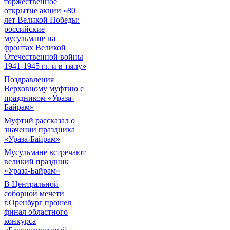
торжественное
открытие акции «80
лет Великой Победы:
российские
мусульмане на
фронтах Великой
Отечественной войны
1941-1945 гг. и в тылу»
Поздравления
Верховному муфтию с
праздником «Ураза-
Байрам»
Муфтий рассказал о
значении праздника
«Ураза-Байрам»
Мусульмане встречают
великий праздник
«Ураза-Байрам»
В Центральной
соборной мечети
г.Оренбург прошел
финал областного
конкурса