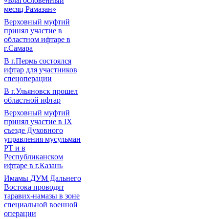
«Благословенный
месяц Рамазан»
Верховный муфтий
принял участие в
областном ифтаре в
г.Самара
В г.Пермь состоялся
ифтар для участников
спецоперации
В г.Ульяновск прошел
областной ифтар
Верховный муфтий
принял участие в IХ
съезде Духовного
управления мусульман
РТ и в
Республиканском
ифтаре в г.Казань
Имамы ДУМ Дальнего
Востока проводят
таравих-намазы в зоне
специальной военной
операции