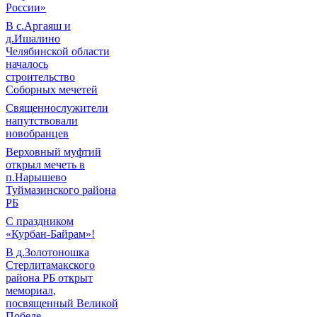
России»
В с.Аргаяш и
д.Ишалино
Челябинской области
началось
строительство
Соборных мечетей
Священнослужители
напутствовали
новобранцев
Верховный муфтий
открыл мечеть в
п.Нарышево
Туймазинского района
РБ
С праздником
«Курбан-Байрам»!
В д.Золотоношка
Стерлитамакского
района РБ открыт
мемориал,
посвященный Великой
Победе