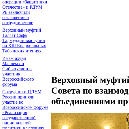
операции «Защитники
Отечества» и РДУМ
РБ заключили
соглашение о
сотрудничестве
Верховный муфтий
Талгат Сафа
Таджуддин выступил
на ХIII Епархиальных
Табынских чтениях
Имам-ахунд
Мавлемзан
Сибгатуллин –
участник
Верховный муфтий
Всероссийского
форума
Совета по взаимо
Сотрудники ЦДУМ
России приняли
объединениями пр
участие во
Всероссийском форуме
«Реализация
государственной
национальной
политики в условиях