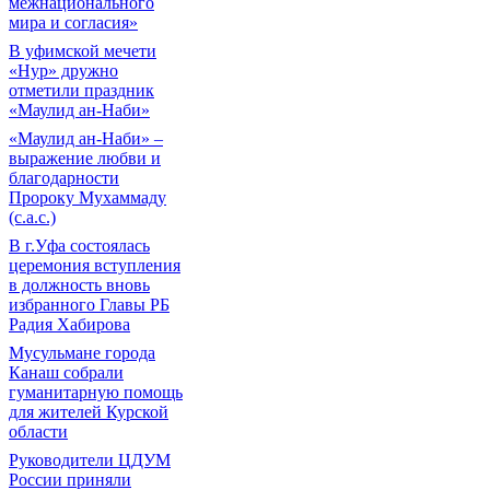
межнационального
мира и согласия»
В уфимской мечети
«Нур» дружно
отметили праздник
«Маулид ан-Наби»
«Маулид ан-Наби» –
выражение любви и
благодарности
Пророку Мухаммаду
(с.а.с.)
В г.Уфа состоялась
церемония вступления
в должность вновь
избранного Главы РБ
Радия Хабирова
Мусульмане города
Канаш собрали
гуманитарную помощь
для жителей Курской
области
Руководители ЦДУМ
России приняли