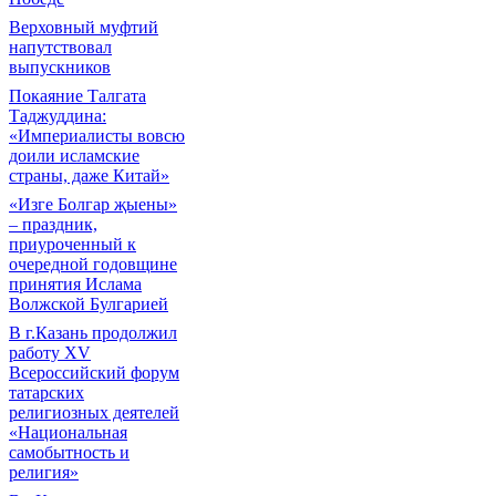
Верховный муфтий
напутствовал
выпускников
Покаяние Талгата
Таджуддина:
«Империалисты вовсю
доили исламские
страны, даже Китай»
«Изге Болгар җыены»
– праздник,
приуроченный к
очередной годовщине
принятия Ислама
Волжской Булгарией
В г.Казань продолжил
работу XV
Всероссийский форум
татарских
религиозных деятелей
«Национальная
самобытность и
религия»