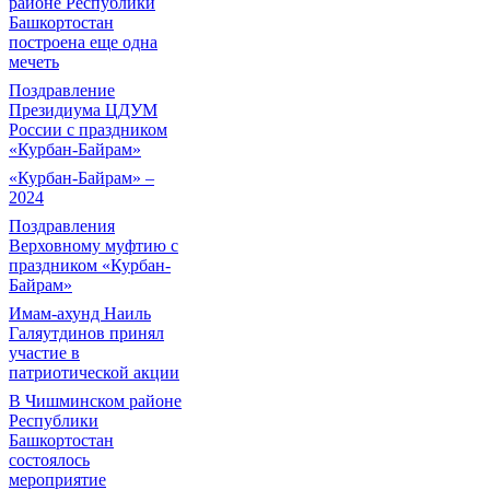
районе Республики
Башкортостан
построена еще одна
мечеть
Поздравление
Президиума ЦДУМ
России с праздником
«Курбан-Байрам»
«Курбан-Байрам» –
2024
Поздравления
Верховному муфтию с
праздником «Курбан-
Байрам»
Имам-ахунд Наиль
Галяутдинов принял
участие в
патриотической акции
В Чишминском районе
Республики
Башкортостан
состоялось
мероприятие