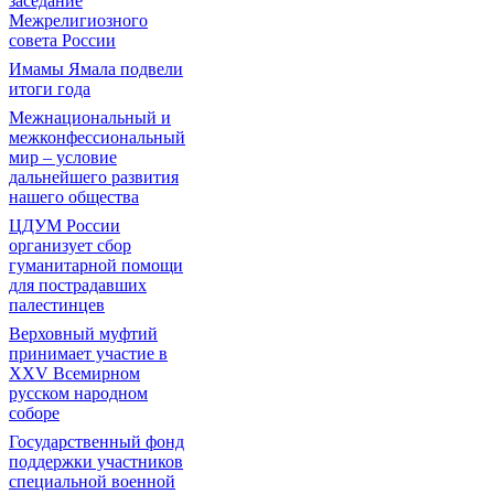
заседание
Межрелигиозного
совета России
Имамы Ямала подвели
итоги года
Межнациональный и
межконфессиональный
мир – условие
дальнейшего развития
нашего общества
ЦДУМ России
организует сбор
гуманитарной помощи
для пострадавших
палестинцев
Верховный муфтий
принимает участие в
XXV Всемирном
русском народном
соборе
Государственный фонд
поддержки участников
специальной военной