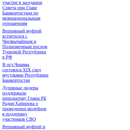
участие в заседании
Совета при Главе
Башкортостана по
межнациональным
отношениям
Верховный муфтий
встретился с
Чрезвычайным и
Полномочным послом
Турецкой Республики
в РФ
В пгт.Чишмы
состоялся XIX сход
мусульман Республики
Башкортостан
Духовные лидеры
поддержали
инициативу Главы РБ
Радия Хабирова о
проведении молебнов
в поддержку
участников СВО
Верховный муфтий и