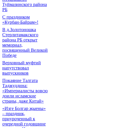
Туймазинского района
РБ
С праздником
«Курбан-Байрам»!
В д.Золотоношка
Стерлитамакского
района РБ открыт
мемориал,
посвященный Великой
Победе
Верховный муфтий
напутствовал
выпускников
Покаяние Талгата
Таджуддина:
«Империалисты вовсю
доили исламские
страны, даже Китай»
«Изге Болгар җыены»
– праздник,
приуроченный к
очередной годовщине