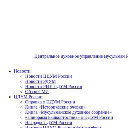
Центральное духовное управление мусульман 
Новости
Новости ЦДУМ России
Новости РДУМ
Новости РИУ ЦДУМ России
Обзор СМИ
ЦДУМ России
Справка о ЦДУМ России
Книга «Исторические очерки»
Книга «Мусульманское духовное собрание»
«Панорама Башкортостана» о ЦДУМ России
Награды ЦДУМ России
История ЦДУМ России в фотографиях