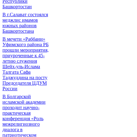
Республики
Башкортостан
В г.Салават состоялся
меджлис имамов
южных районов
Башкортостана
В мечети «Раббани»
Уфимского района РБ
прошли мероприятия,
приуроченные к 45-
летию служения
Шейх-уль-Ислама
Талгата Сафа
Таджуддина на посту
Председателя ЦДУМ
России
В Болгарской
исламской академии
проходит научно-
практическая
конференция «Роль
межрелигиозного
диалога в
патриотическом