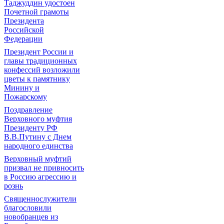
Таджуддин удостоен
Почетной грамоты
Президента
Российской
Федерации
Президент России и
главы традиционных
конфессий возложили
цветы к памятнику
Минину и
Пожарскому
Поздравление
Верховного муфтия
Президенту РФ
В.В.Путину с Днем
народного единства
Верховный муфтий
призвал не привносить
в Россию агрессию и
рознь
Священнослужители
благословили
новобранцев из