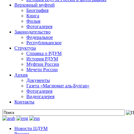
Верховный муфтий
Биография
Книга
Фильм
Фотогалерея
Законодательство
Федеральное
Республиканское
Структура
Справка о РДУМ
История РДУМ
Муфтии России
Мечети России
Архив
Документы
Газета «Маглюмат аль-Булгар»
Фотогалерея
Видеогалерея
Контакты
Новости ЦДУМ
России