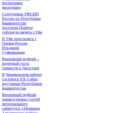
воспитании
молодежи»
Сотрудники УФСИН
России по Республике
Башкортостан
посетили Первую
соборную мечеть г.Уфа
В Уфе простились с
Героем России
Ильдаром
Суфияровым
Верховный муфтий –
почетный гость
торжеств в Дагестане
В Чишминском районе
состоялся XX Собор
мусульман Республики
Башкортостан
Верховный муфтий
приветствовал гостей
регионального
сабантуя в д.Норкино
Аргаяшского района