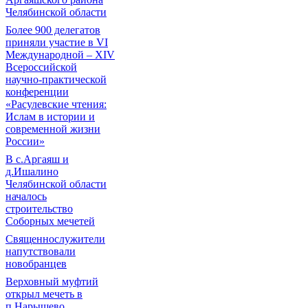
Челябинской области
Более 900 делегатов
приняли участие в VI
Международной – ХIV
Всероссийской
научно-практической
конференции
«Расулевские чтения:
Ислам в истории и
современной жизни
России»
В с.Аргаяш и
д.Ишалино
Челябинской области
началось
строительство
Соборных мечетей
Священнослужители
напутствовали
новобранцев
Верховный муфтий
открыл мечеть в
п.Нарышево