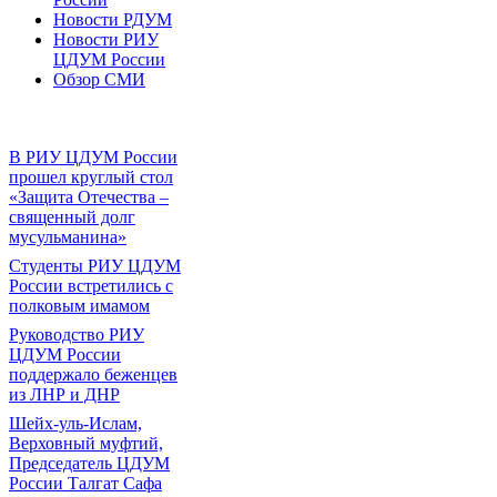
Новости РДУМ
Новости РИУ
ЦДУМ России
Обзор СМИ
В РИУ ЦДУМ России
прошел круглый стол
«Защита Отечества –
священный долг
мусульманина»
Студенты РИУ ЦДУМ
России встретились с
полковым имамом
Руководство РИУ
ЦДУМ России
поддержало беженцев
из ЛНР и ДНР
Шейх-уль-Ислам,
Верховный муфтий,
Председатель ЦДУМ
России Талгат Сафа