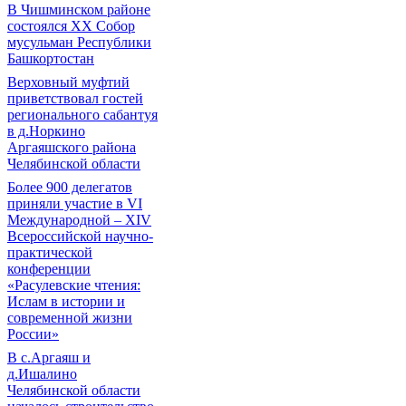
В Чишминском районе
состоялся XX Собор
мусульман Республики
Башкортостан
Верховный муфтий
приветствовал гостей
регионального сабантуя
в д.Норкино
Аргаяшского района
Челябинской области
Более 900 делегатов
приняли участие в VI
Международной – ХIV
Всероссийской научно-
практической
конференции
«Расулевские чтения:
Ислам в истории и
современной жизни
России»
В с.Аргаяш и
д.Ишалино
Челябинской области