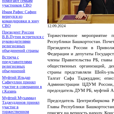
помогают семьям
участников СВО
Имам Рафис Сафин
вернулся из
командировки в зону
СВО
12.09.2024
Президент России
Торжественное мероприятие 
В.В.Путин встретился с
Республики Башкортостан. Поче
руководителями
религиозных
Президента России в Приволж
объединений страны
Федерации и депутаты Государс
Встреча с
члены Правительства РБ, главы
представителями
общественных организаций, д
религиозных
объединений
страны представляли Шейх-ул
Муфтий Ильдар
Талгат Сафа Таджуддин; епис
Сафиуллин принял
Администрации ЦДУМ России,
участие в совещании в
председатель ДУМ РБ, муфтий Ай
г.Казань
Муфтий Мухаммад
Председатель Центризбиркома 
Таджуддинов принял
Главы Республики Башкортостан
участие в
торжественном
присягу на верность народу, Ко