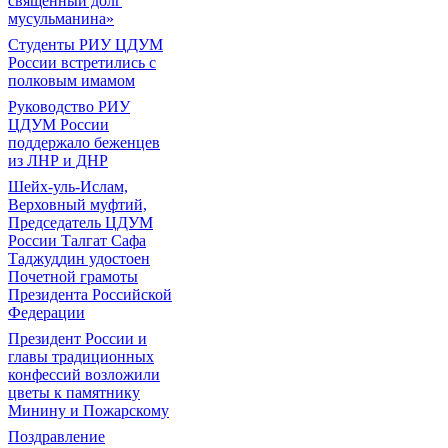
священный долг
мусульманина»
Студенты РИУ ЦДУМ
России встретились с
полковым имамом
Руководство РИУ
ЦДУМ России
поддержало беженцев
из ЛНР и ДНР
Шейх-уль-Ислам,
Верховный муфтий,
Председатель ЦДУМ
России Талгат Сафа
Таджуддин удостоен
Почетной грамоты
Президента Российской
Федерации
Президент России и
главы традиционных
конфессий возложили
цветы к памятнику
Минину и Пожарскому
Поздравление