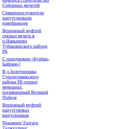
началось строительство
Соборных мечетей
Священнослужители
напутствовали
новобранцев
Верховный муфтий
открыл мечеть в
п.Нарышево
Туймазинского района
РБ
С праздником «Курбан-
Байрам»!
В д.Золотоношка
Стерлитамакского
района РБ открыт
мемориал,
посвященный Великой
Победе
Верховный муфтий
напутствовал
выпускников
Покаяние Талгата
Таджуддина: