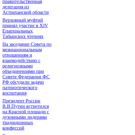
правительственная
делегация из
Астраханской области
Верховный муфтий
принял участие в ХIV
Епархиальных
Табынских чтениях
На заседание Совета по
межнациональным
отношениям и
взаимодействию с
религиозными
объединениями при
Совете Федерации ФС
РФ обсудили задачи
патриотического
воспитания
Президент России
В.В.Путин встретился
на Красной площади с
духовными лидерами
традиционных
конфессий