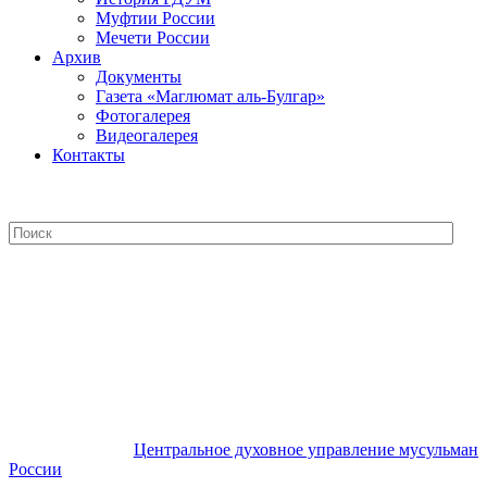
Муфтии России
Мечети России
Архив
Документы
Газета «Маглюмат аль-Булгар»
Фотогалерея
Видеогалерея
Контакты
Центральное духовное управление
мусульман России
Центральное духовное управление мусульман
России