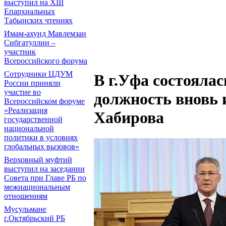
выступил на ХIII
Епархиальных
Табынских чтениях
Имам-ахунд Мавлемзан
Сибгатуллин –
участник
Всероссийского форума
Сотрудники ЦДУМ
В г.Уфа состояла
России приняли
участие во
должность вновь 
Всероссийском форуме
«Реализация
Хабирова
государственной
национальной
политики в условиях
глобальных вызовов»
Верховный муфтий
выступил на заседании
Совета при Главе РБ по
межнациональным
отношениям
Мусульмане
г.Октябрьский РБ