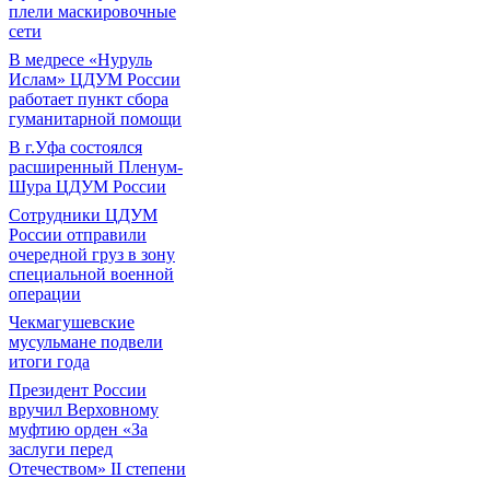
плели маскировочные
сети
В медресе «Нуруль
Ислам» ЦДУМ России
работает пункт сбора
гуманитарной помощи
В г.Уфа состоялся
расширенный Пленум-
Шура ЦДУМ России
Сотрудники ЦДУМ
России отправили
очередной груз в зону
специальной военной
операции
Чекмагушевские
мусульмане подвели
итоги года
Президент России
вручил Верховному
муфтию орден «За
заслуги перед
Отечеством» II степени