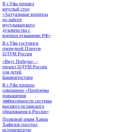
В г.Уфа прошел
круглый стол
«Актуальные вопросы
по работе
мусульманского
духовенства с
военнослужащими РФ»
В г.Уфа состоялся
очередной Пленум
ЦДУМ России
«Вкус Победы» –
проект ЦДУМ России
для детей
Башкортостана
В г.Уфа прошло
совещание «Проблемы
повышения
эффективности системы
высшего исламского
образования в России»
Полковой имам Хамза
Хафизов посетил
историческую