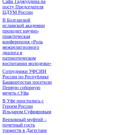
Сафа Таджуддина на
посту Председателя
ЦДУМ России
В Болгарской
исламской академии
проходит научно-
практическая
конференция «Роль
межрелигиозного
диалога в
патриотическом
воспитании молодежи»
Сотрудники УФСИН
России по Республике
Башкортостан посетили
Первую соборную
мечеть г.Уфа
В Уфе простились с
Героем России
Ильдаром Суфияровым
Верховный муфтий –
почетный гость
торжеств в Дагестане