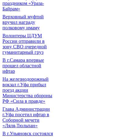
праздником «Ураза-
Байрам»
Верховный муфтий
вручил награду
полковому имаму
Волонтеры ЦДУМ
России отправили в
зону СВО очередной
гуманитарный груз
В г.Самара впервые
прошел областной
ифтар
На железнодорожный
вокзал г.Уфа прибыл
поезд акции
Министерства обороны
РФ «Сила в правде»
Глава Администрации
г.Уфа посетил ифтар в
Соборной мечети
«Ляля-Тюльпан»
В г.Ульяновск состоялся