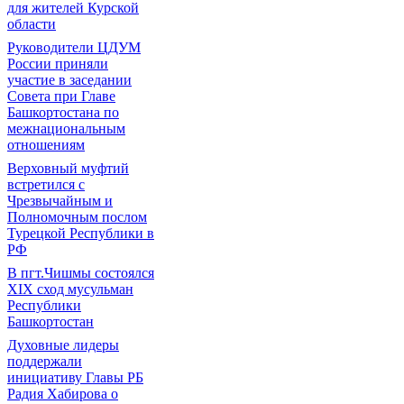
для жителей Курской
области
Руководители ЦДУМ
России приняли
участие в заседании
Совета при Главе
Башкортостана по
межнациональным
отношениям
Верховный муфтий
встретился с
Чрезвычайным и
Полномочным послом
Турецкой Республики в
РФ
В пгт.Чишмы состоялся
XIX сход мусульман
Республики
Башкортостан
Духовные лидеры
поддержали
инициативу Главы РБ
Радия Хабирова о