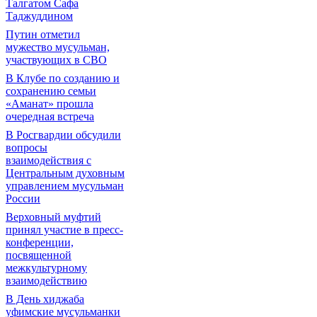
Талгатом Сафа
Таджуддином
Путин отметил
мужество мусульман,
участвующих в СВО
В Клубе по созданию и
сохранению семьи
«Аманат» прошла
очередная встреча
В Росгвардии обсудили
вопросы
взаимодействия с
Центральным духовным
управлением мусульман
России
Верховный муфтий
принял участие в пресс-
конференции,
посвященной
межкультурному
взаимодействию
В День хиджаба
уфимские мусульманки