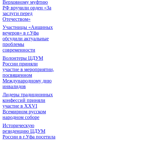
Верховному муфтию
РФ вручили орден «За
заслуги перед
Отечеством»
Участницы «Аишиных
вечеров» в г.Уфа
обсудили актуальные
проблемы
современности
Волонтеры ЦДУМ
России приняли
участие в мероприятии,
посвященном
Международному дню
инвалидов
Лидеры традиционных
конфессий приняли
участие в XXVI
Всемирном русском
народном соборе
Историческую
резиденцию ЦДУМ
России в г.Уфа посетила