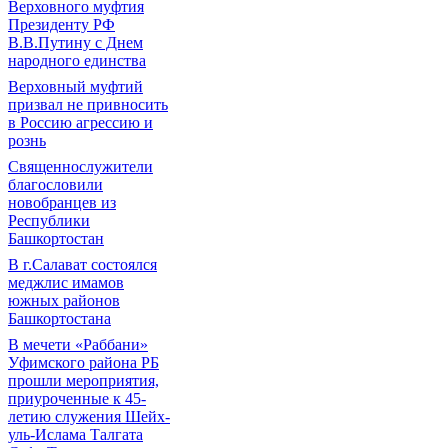
Верховного муфтия
Президенту РФ
В.В.Путину с Днем
народного единства
Верховный муфтий
призвал не привносить
в Россию агрессию и
рознь
Священнослужители
благословили
новобранцев из
Республики
Башкортостан
В г.Салават состоялся
меджлис имамов
южных районов
Башкортостана
В мечети «Раббани»
Уфимского района РБ
прошли мероприятия,
приуроченные к 45-
летию служения Шейх-
уль-Ислама Талгата