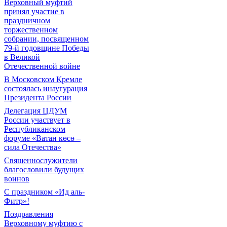
Верховный муфтий
принял участие в
праздничном
торжественном
собрании, посвященном
79-й годовщине Победы
в Великой
Отечественной войне
В Московском Кремле
состоялась инаугурация
Президента России
Делегация ЦДУМ
России участвует в
Республиканском
форуме «Ватан көсө –
сила Отечества»
Священнослужители
благословили будущих
воинов
С праздником «Ид аль-
Фитр»!
Поздравления
Верховному муфтию с