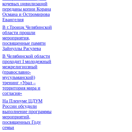
кочевых цивилизаций
переданы копии Корана
Османа и Остромирова
Евангелия
В г.Троицк Челябинской
области прошли
мероприятия,
посвященные памяти
Зайнуллы Расулева
В Челябинской области
проходит I молодежный
межрелигиозный
(православно-
мусульманский)
тренинг «Урал –
территория мира и
согласия»
На Пленуме ЦДУМ
России обсудили
выполнение программы
мероприятий,
посвященных Году
семьи