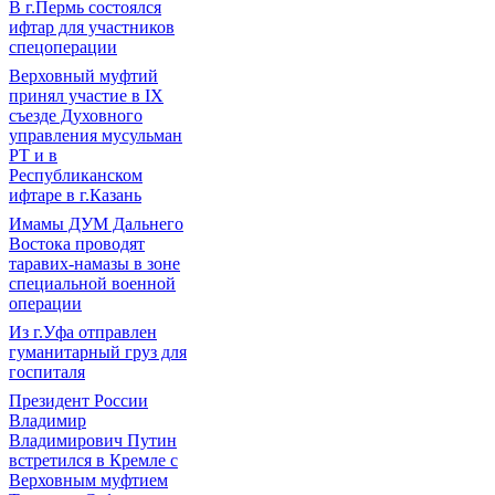
В г.Пермь состоялся
ифтар для участников
спецоперации
Верховный муфтий
принял участие в IХ
съезде Духовного
управления мусульман
РТ и в
Республиканском
ифтаре в г.Казань
Имамы ДУМ Дальнего
Востока проводят
таравих-намазы в зоне
специальной военной
операции
Из г.Уфа отправлен
гуманитарный груз для
госпиталя
Президент России
Владимир
Владимирович Путин
встретился в Кремле с
Верховным муфтием