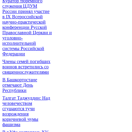
Куратор тюремного
служения ЦДУМ
России принял участие
в IX Всероссийской
научно-практической
конференции Русской
Православной Церкви и
уголовно-
исполнительной
системы Российской
Федерации
Члены семей погибших
воинов встретились со
священнослужителями
В Башкортостане
отмечают День
Республики
Талгат Таджуддин: Над
человечеством
сгущаются тучи
возрождения
коричневой чумы
фашизма