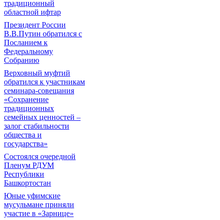
традиционный
областной ифтар
Президент России
В.В.Путин обратился с
Посланием к
Федеральному
Собранию
Верховный муфтий
обратился к участникам
семинара-совещания
«Сохранение
традиционных
семейных ценностей –
залог стабильности
общества и
государства»
Состоялся очередной
Пленум РДУМ
Республики
Башкортостан
Юные уфимские
мусульмане приняли
участие в «Зарнице»