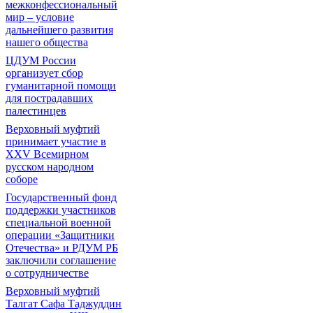
межконфессиональный
мир – условие
дальнейшего развития
нашего общества
ЦДУМ России
организует сбор
гуманитарной помощи
для пострадавших
палестинцев
Верховный муфтий
принимает участие в
XXV Всемирном
русском народном
соборе
Государственный фонд
поддержки участников
специальной военной
операции «Защитники
Отечества» и РДУМ РБ
заключили соглашение
о сотрудничестве
Верховный муфтий
Талгат Сафа Таджуддин