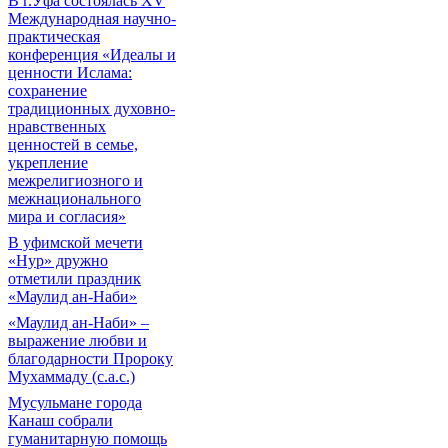
В г.Уфа состоялась XV
Международная научно-
практическая
конференция «Идеалы и
ценности Ислама:
сохранение
традиционных духовно-
нравственных
ценностей в семье,
укрепление
межрелигиозного и
межнационального
мира и согласия»
В уфимской мечети
«Нур» дружно
отметили праздник
«Маулид ан-Наби»
«Маулид ан-Наби» –
выражение любви и
благодарности Пророку
Мухаммаду (с.а.с.)
Мусульмане города
Канаш собрали
гуманитарную помощь