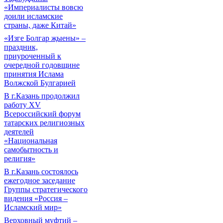
«Империалисты вовсю
доили исламские
страны, даже Китай»
«Изге Болгар җыены» –
праздник,
приуроченный к
очередной годовщине
принятия Ислама
Волжской Булгарией
В г.Казань продолжил
работу XV
Всероссийский форум
татарских религиозных
деятелей
«Национальная
самобытность и
религия»
В г.Казань состоялось
ежегодное заседание
Группы стратегического
видения «Россия –
Исламский мир»
Верховный муфтий –