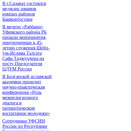
В г.Салават состоялся
меджлис имамов
южных районов
Башкортостана
В мечети «Раббани»
Уфимского района РБ
прошли мероприятия,
приуроченные к 45-
летию служения Шейх-
уль-Ислама Талгата
Сафа Таджуддина на
посту Председателя
ЦДУМ России
В Болгарской исламской
академии проходит
научно-практическая
конференция «Роль
межрелигиозного
диалога в
патриотическом
воспитании молодежи»
Сотрудники УФСИН
России по Республике