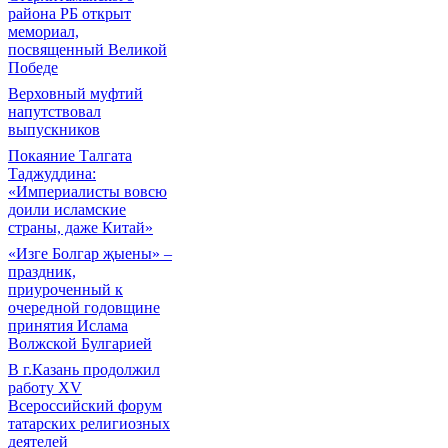
района РБ открыт
мемориал,
посвященный Великой
Победе
Верховный муфтий
напутствовал
выпускников
Покаяние Талгата
Таджуддина:
«Империалисты вовсю
доили исламские
страны, даже Китай»
«Изге Болгар җыены» –
праздник,
приуроченный к
очередной годовщине
принятия Ислама
Волжской Булгарией
В г.Казань продолжил
работу XV
Всероссийский форум
татарских религиозных
деятелей