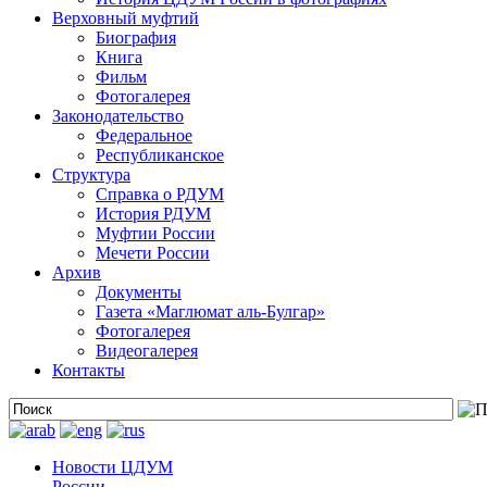
Верховный муфтий
Биография
Книга
Фильм
Фотогалерея
Законодательство
Федеральное
Республиканское
Структура
Справка о РДУМ
История РДУМ
Муфтии России
Мечети России
Архив
Документы
Газета «Маглюмат аль-Булгар»
Фотогалерея
Видеогалерея
Контакты
Новости ЦДУМ
России