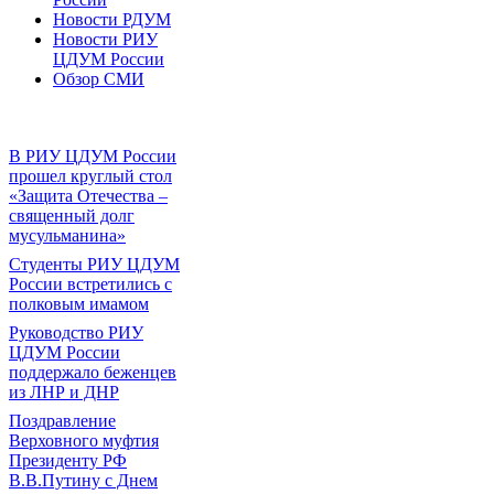
Новости РДУМ
Новости РИУ
ЦДУМ России
Обзор СМИ
В РИУ ЦДУМ России
прошел круглый стол
«Защита Отечества –
священный долг
мусульманина»
Студенты РИУ ЦДУМ
России встретились с
полковым имамом
Руководство РИУ
ЦДУМ России
поддержало беженцев
из ЛНР и ДНР
Поздравление
Верховного муфтия
Президенту РФ
В.В.Путину с Днем