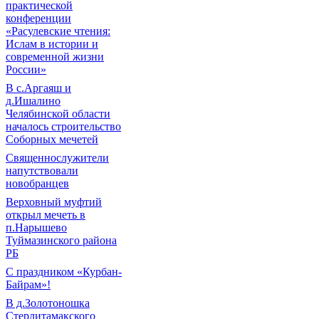
практической
конференции
«Расулевские чтения:
Ислам в истории и
современной жизни
России»
В с.Аргаяш и
д.Ишалино
Челябинской области
началось строительство
Соборных мечетей
Священнослужители
напутствовали
новобранцев
Верховный муфтий
открыл мечеть в
п.Нарышево
Туймазинского района
РБ
С праздником «Курбан-
Байрам»!
В д.Золотоношка
Стерлитамакского