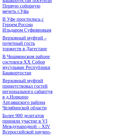
Башкортостан посетили
Первую соборную
мечеть г.Уфа
В Уфе простились с
Героем России
Ильдаром Суфияровым
Верховный муфтий –
почетный гость
торжеств в Дагестане
В Чишминском районе
состоялся XX Собор
мусульман Республики
Башкортостан
Верховный муфтий
приветствовал гостей
регионального сабантуя
в д.Норкино
Аргаяшского района
Челябинской области
Более 900 делегатов
приняли участие в VI
Международной – ХIV
Всероссийской научно-