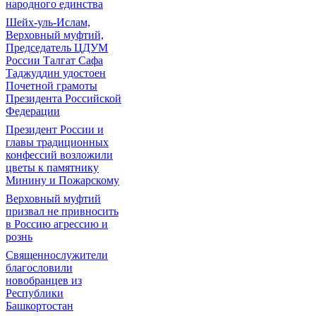
народного единства
Шейх-уль-Ислам,
Верховный муфтий,
Председатель ЦДУМ
России Талгат Сафа
Таджуддин удостоен
Почетной грамоты
Президента Российской
Федерации
Президент России и
главы традиционных
конфессий возложили
цветы к памятнику
Минину и Пожарскому
Верховный муфтий
призвал не привносить
в Россию агрессию и
рознь
Священнослужители
благословили
новобранцев из
Республики
Башкортостан