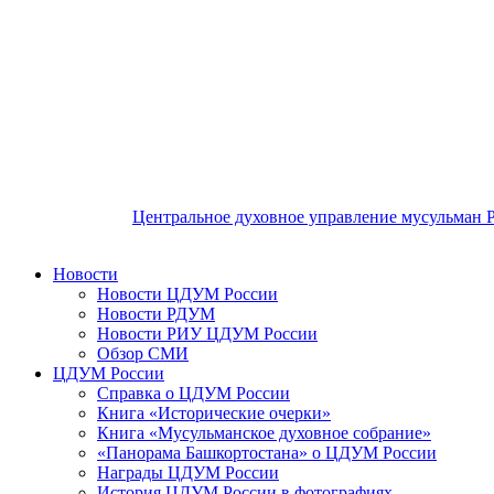
Центральное духовное управление мусульман 
Новости
Новости ЦДУМ России
Новости РДУМ
Новости РИУ ЦДУМ России
Обзор СМИ
ЦДУМ России
Справка о ЦДУМ России
Книга «Исторические очерки»
Книга «Мусульманское духовное собрание»
«Панорама Башкортостана» о ЦДУМ России
Награды ЦДУМ России
История ЦДУМ России в фотографиях