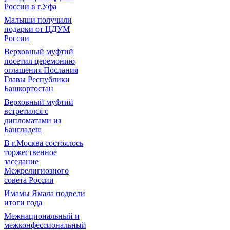
России в г.Уфа
Малыши получили
подарки от ЦДУМ
России
Верховный муфтий
посетил церемонию
оглашения Послания
Главы Республики
Башкортостан
Верховный муфтий
встретился с
дипломатами из
Бангладеш
В г.Москва состоялось
торжественное
заседание
Межрелигиозного
совета России
Имамы Ямала подвели
итоги года
Межнациональный и
межконфессиональный