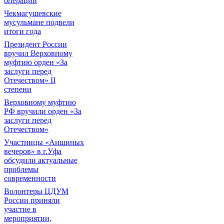
операции
Чекмагушевские
мусульмане подвели
итоги года
Президент России
вручил Верховному
муфтию орден «За
заслуги перед
Отечеством» II
степени
Верховному муфтию
РФ вручили орден «За
заслуги перед
Отечеством»
Участницы «Аишиных
вечеров» в г.Уфа
обсудили актуальные
проблемы
современности
Волонтеры ЦДУМ
России приняли
участие в
мероприятии,