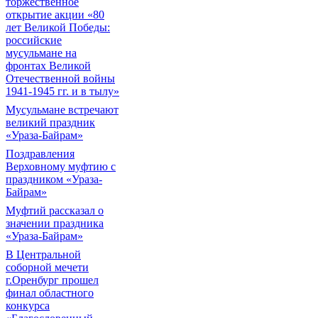
торжественное
открытие акции «80
лет Великой Победы:
российские
мусульмане на
фронтах Великой
Отечественной войны
1941-1945 гг. и в тылу»
Мусульмане встречают
великий праздник
«Ураза-Байрам»
Поздравления
Верховному муфтию с
праздником «Ураза-
Байрам»
Муфтий рассказал о
значении праздника
«Ураза-Байрам»
В Центральной
соборной мечети
г.Оренбург прошел
финал областного
конкурса