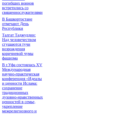
погибших воинов
встретились со
священнослужителями
В Башкортостане
отмечают День
Республики
Талгат Таджуддин:
Над человечеством
сгущаются тучи
возрождения
коричневой чумы
фашизма
В г.Уфа состоялась XV
Международная
научно-практическая
конференция «Идеалы
и ценности Ислама:
сохранение
традиционных
духовно-нравственных
ценностей в семье,
укрепление
межрелигиозного и