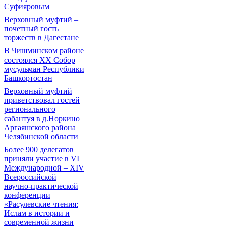
Суфияровым
Верховный муфтий –
почетный гость
торжеств в Дагестане
В Чишминском районе
состоялся XX Собор
мусульман Республики
Башкортостан
Верховный муфтий
приветствовал гостей
регионального
сабантуя в д.Норкино
Аргаяшского района
Челябинской области
Более 900 делегатов
приняли участие в VI
Международной – ХIV
Всероссийской
научно-практической
конференции
«Расулевские чтения:
Ислам в истории и
современной жизни