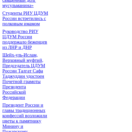
священный долг
мусульманина»
Студенты РИУ ЦДУМ
России встретились с
полковым имамом
Руководство РИУ
ЦДУМ России
поддержало беженцев
из ЛНР и ДНР
Шейх-уль-Ислам,
Верховный муфтий,
Председатель ЦДУМ
России Талгат Сафа
Таджуддин удостоен
Почетной грамоты
Президента
Российской
Федерации
Президент России и
главы традиционных
конфессий возложили
цветы к памятнику
Минину и
Пожарскому