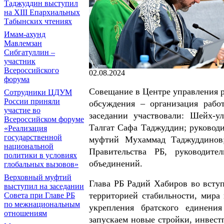
Таджуддин выступил
на ХIII Епархиальных
Табынских чтениях
Имам-ахунд
Мавлемзан
Сибгатуллин –
участник
Всероссийского
02.08.2024
форума
Совещание в Центре управления р
Сотрудники ЦДУМ
России приняли
обсуждения – организация рабо
участие во
заседании участвовали: Шейх-
Всероссийском форуме
Талгат Сафа Таджуддин; руково
«Реализация
государственной
муфтий Мухаммад Таджуддинов
национальной
Правительства РБ, руководите
политики в условиях
объединений.
глобальных вызовов»
Верховный муфтий
Глава РБ Радий Хабиров во вступ
выступил на заседании
территорией стабильности, мира
Совета при Главе РБ
по межнациональным
укрепления братского единени
отношениям
запускаем новые стройки, инвест