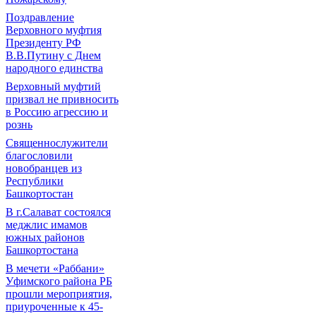
Поздравление
Верховного муфтия
Президенту РФ
В.В.Путину с Днем
народного единства
Верховный муфтий
призвал не привносить
в Россию агрессию и
рознь
Священнослужители
благословили
новобранцев из
Республики
Башкортостан
В г.Салават состоялся
меджлис имамов
южных районов
Башкортостана
В мечети «Раббани»
Уфимского района РБ
прошли мероприятия,
приуроченные к 45-