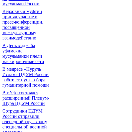
мусульман России
Верховный муфтий
принял участие в
пресс-конференции,
посвященной
межкультурному
взаимодействию
В День хиджаба
уфимские
мусульманки плели
маскировочные сети
В медресе «Нуруль
Ислам» ЦДУМ России
работает пункт сбора
гуманитарной помощи
В г.Уфа состоялся
расширенный Пленум-
Шура ЦДУМ России
Сотрудники ЦДУМ
России отправили
очередной груз в зону
специальной военной