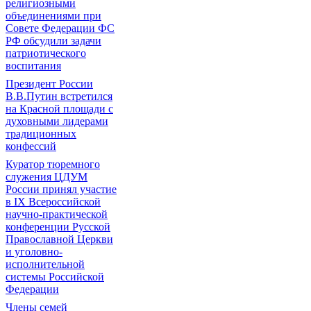
религиозными
объединениями при
Совете Федерации ФС
РФ обсудили задачи
патриотического
воспитания
Президент России
В.В.Путин встретился
на Красной площади с
духовными лидерами
традиционных
конфессий
Куратор тюремного
служения ЦДУМ
России принял участие
в IX Всероссийской
научно-практической
конференции Русской
Православной Церкви
и уголовно-
исполнительной
системы Российской
Федерации
Члены семей