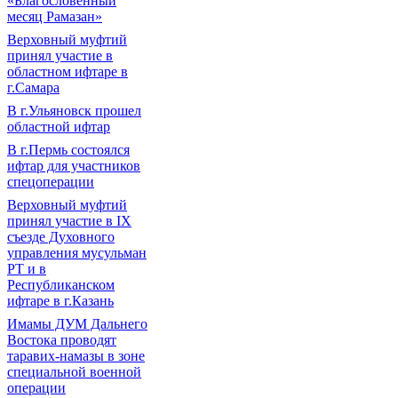
«Благословенный
месяц Рамазан»
Верховный муфтий
принял участие в
областном ифтаре в
г.Самара
В г.Ульяновск прошел
областной ифтар
В г.Пермь состоялся
ифтар для участников
спецоперации
Верховный муфтий
принял участие в IХ
съезде Духовного
управления мусульман
РТ и в
Республиканском
ифтаре в г.Казань
Имамы ДУМ Дальнего
Востока проводят
таравих-намазы в зоне
специальной военной
операции