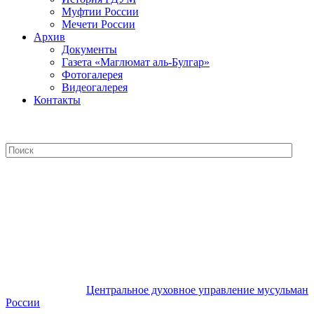
Муфтии России
Мечети России
Архив
Документы
Газета «Маглюмат аль-Булгар»
Фотогалерея
Видеогалерея
Контакты
Центральное духовное управление
мусульман России
Центральное духовное управление мусульман
России