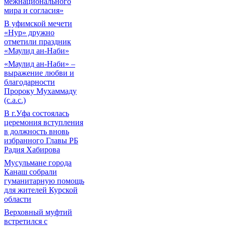
межнационального
мира и согласия»
В уфимской мечети
«Нур» дружно
отметили праздник
«Маулид ан-Наби»
«Маулид ан-Наби» –
выражение любви и
благодарности
Пророку Мухаммаду
(с.а.с.)
В г.Уфа состоялась
церемония вступления
в должность вновь
избранного Главы РБ
Радия Хабирова
Мусульмане города
Канаш собрали
гуманитарную помощь
для жителей Курской
области
Верховный муфтий
встретился с