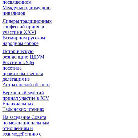
посвященном
Международному дню
инвалидов
Лидеры традиционных
конфессий приняли
участие в XXVI
Всемирном русском
народном соборе
Историческую
резиденцию ЦДУМ
России в г.Уфа
посетила
правительственная
делегация из
Астраханской области
Верховный муфтий
принял участие в ХIV
Епархиальных
Табынских чтениях
На заседание Совета
по межнациональным
отношениям и
взаимодействию с