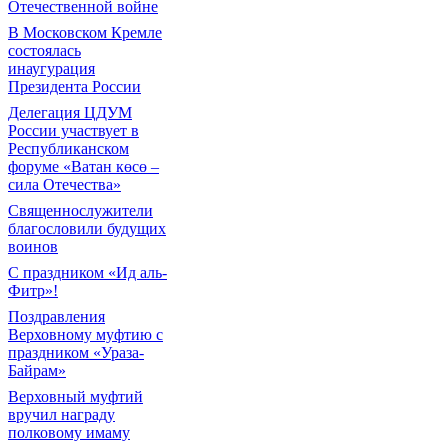
Отечественной войне
В Московском Кремле
состоялась
инаугурация
Президента России
Делегация ЦДУМ
России участвует в
Республиканском
форуме «Ватан көсө –
сила Отечества»
Священнослужители
благословили будущих
воинов
С праздником «Ид аль-
Фитр»!
Поздравления
Верховному муфтию с
праздником «Ураза-
Байрам»
Верховный муфтий
вручил награду
полковому имаму