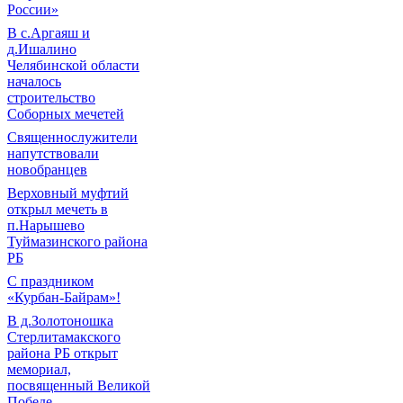
России»
В с.Аргаяш и
д.Ишалино
Челябинской области
началось
строительство
Соборных мечетей
Священнослужители
напутствовали
новобранцев
Верховный муфтий
открыл мечеть в
п.Нарышево
Туймазинского района
РБ
С праздником
«Курбан-Байрам»!
В д.Золотоношка
Стерлитамакского
района РБ открыт
мемориал,
посвященный Великой
Победе