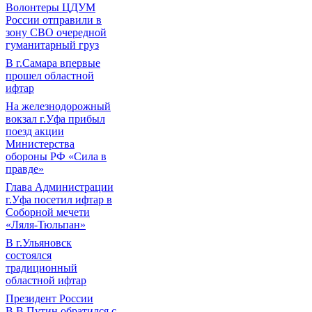
Волонтеры ЦДУМ
России отправили в
зону СВО очередной
гуманитарный груз
В г.Самара впервые
прошел областной
ифтар
На железнодорожный
вокзал г.Уфа прибыл
поезд акции
Министерства
обороны РФ «Сила в
правде»
Глава Администрации
г.Уфа посетил ифтар в
Соборной мечети
«Ляля-Тюльпан»
В г.Ульяновск
состоялся
традиционный
областной ифтар
Президент России
В.В.Путин обратился с