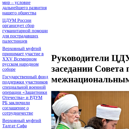
мир – условие
дальнейшего развития
нашего общества
ЦДУМ России
организует сбор
гуманитарной помощи
для пострадавших
палестинцев
Верховный муфтий
принимает участие в
Руководители ЦДУ
XXV Всемирном
русском народном
заседании Совета 
соборе
межнациональны
Государственный фонд
поддержки участников
специальной военной
операции «Защитники
Отечества» и РДУМ
РБ заключили
соглашение о
сотрудничестве
Верховный муфтий
Талгат Сафа