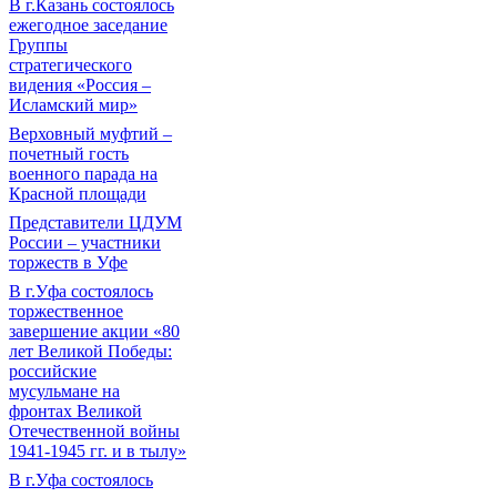
В г.Казань состоялось
ежегодное заседание
Группы
стратегического
видения «Россия –
Исламский мир»
Верховный муфтий –
почетный гость
военного парада на
Красной площади
Представители ЦДУМ
России – участники
торжеств в Уфе
В г.Уфа состоялось
торжественное
завершение акции «80
лет Великой Победы:
российские
мусульмане на
фронтах Великой
Отечественной войны
1941-1945 гг. и в тылу»
В г.Уфа состоялось