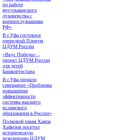
по работе
мусульманского
духовенства с
военнослужащими
РФ»
В г.Уфа состоялся
очередной Пленум
ЦДУМ России
«Вкус Победы» –
проект ЦДУМ России
для детей
Башкортостана
В г.Уфа прошло
совещание «Проблемы
повышения
эффективности
системы высшего
исламского
образования в России»
Полковой имам Хамза
Хафизов посетил
историческую
резиденцию ЦДУМ