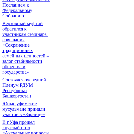
Посланием к
Федеральному
Собранию
Верховный муфтий
обратился к
участникам семинара-
совещания
«Сохранение
традиционных
семейных ценностей –
залог стабильности
общества и
государства»
Состоялся очередной
Пленум РДУМ
Республики
Башкортостан
Юные уфимские
мусульмане приняли
участие в «Зарнице»
В г.Уфа прошел
круглый стол
«Актуальные вопросы