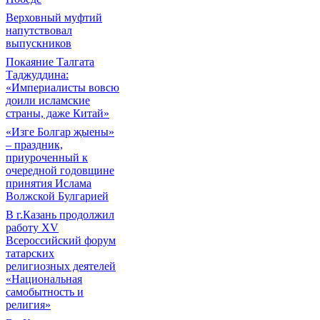
Верховный муфтий
напутствовал
выпускников
Покаяние Талгата
Таджуддина:
«Империалисты вовсю
доили исламские
страны, даже Китай»
«Изге Болгар җыены»
– праздник,
приуроченный к
очередной годовщине
принятия Ислама
Волжской Булгарией
В г.Казань продолжил
работу XV
Всероссийский форум
татарских
религиозных деятелей
«Национальная
самобытность и
религия»