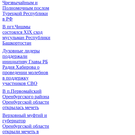
Чрезвычайным и
Полномочным послом
Турецкой Республики
в РФ
В пгт.Чишмы
состоялся XIX сход
мусульман Республики
Башкортостан
Духовные лидеры
поддержали
инициативу Главы РБ
Радия Хабирова о
проведении молебнов
в поддержку
участников СВО
В п.Первомайский
Оренбургского района
Оренбургской области
открылась мечеть
Верховный муфтий и
губернатор
Оренбургской области
открыли мечеть в