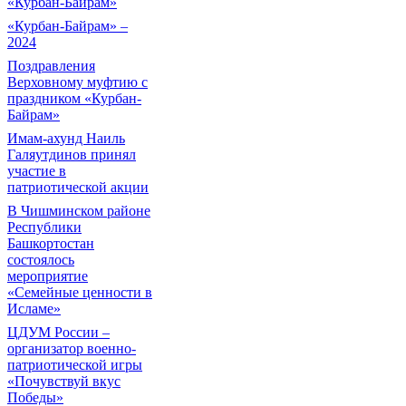
«Курбан-Байрам»
«Курбан-Байрам» –
2024
Поздравления
Верховному муфтию с
праздником «Курбан-
Байрам»
Имам-ахунд Наиль
Галяутдинов принял
участие в
патриотической акции
В Чишминском районе
Республики
Башкортостан
состоялось
мероприятие
«Семейные ценности в
Исламе»
ЦДУМ России –
организатор военно-
патриотической игры
«Почувствуй вкус
Победы»