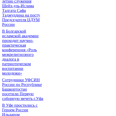
летию служения
Шейх-уль-Ислама
Талгата Сафа
Таджуддина на посту
Председателя ЦДУМ
России
В Болгарской
исламской академии
проходит научно-
практическая
конференция «Роль
межрелигиозного
диалога в
патриотическом
воспитании
молодежи»
Сотрудники УФСИН
России по Республике
Башкортостан
посетили Первую
соборную мечеть г.Уфа
В Уфе простились с
Героем России
Ильдаром