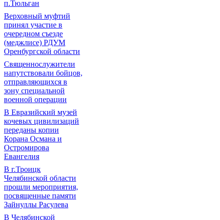
п.Тюльган
Верховный муфтий
принял участие в
очередном съезде
(меджлисе) РДУМ
Оренбургской области
Священнослужители
напутствовали бойцов,
отправляющихся в
зону специальной
военной операции
В Евразийский музей
кочевых цивилизаций
переданы копии
Корана Османа и
Остромирова
Евангелия
В г.Троицк
Челябинской области
прошли мероприятия,
посвященные памяти
Зайнуллы Расулева
В Челябинской