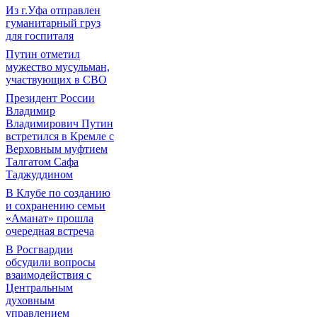
Из г.Уфа отправлен
гуманитарный груз
для госпиталя
Путин отметил
мужество мусульман,
участвующих в СВО
Президент России
Владимир
Владимирович Путин
встретился в Кремле с
Верховным муфтием
Талгатом Сафа
Таджуддином
В Клубе по созданию
и сохранению семьи
«Аманат» прошла
очередная встреча
В Росгвардии
обсудили вопросы
взаимодействия с
Центральным
духовным
управлением