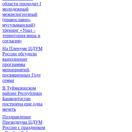
области проходит I
молодежный
межрелигиозный
(православно-
мусульманский)
тренинг «Урал –
территория мира и
согласия»
На Пленуме ЦДУМ
России обсудили
выполнение
программы
мероприятий,
посвященных Году
семьи
В Туймазинском
районе Республики
Башкортостан
построена еще одна
мечеть
Поздравление
Президиума ЦДУМ
России с праздником