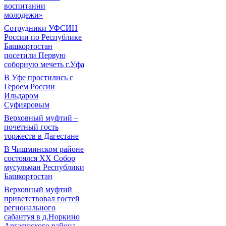
воспитании
молодежи»
Сотрудники УФСИН
России по Республике
Башкортостан
посетили Первую
соборную мечеть г.Уфа
В Уфе простились с
Героем России
Ильдаром
Суфияровым
Верховный муфтий –
почетный гость
торжеств в Дагестане
В Чишминском районе
состоялся XX Собор
мусульман Республики
Башкортостан
Верховный муфтий
приветствовал гостей
регионального
сабантуя в д.Норкино
Аргаяшского района