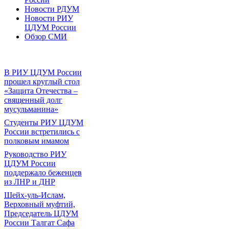
Новости РДУМ
Новости РИУ
ЦДУМ России
Обзор СМИ
В РИУ ЦДУМ России
прошел круглый стол
«Защита Отечества –
священный долг
мусульманина»
Студенты РИУ ЦДУМ
России встретились с
полковым имамом
Руководство РИУ
ЦДУМ России
поддержало беженцев
из ЛНР и ДНР
Шейх-уль-Ислам,
Верховный муфтий,
Председатель ЦДУМ
России Талгат Сафа