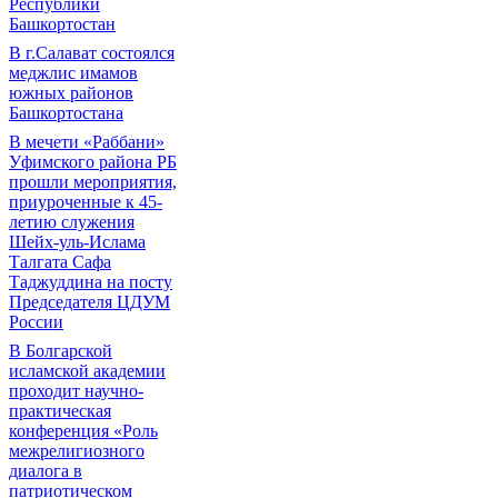
Республики
Башкортостан
В г.Салават состоялся
меджлис имамов
южных районов
Башкортостана
В мечети «Раббани»
Уфимского района РБ
прошли мероприятия,
приуроченные к 45-
летию служения
Шейх-уль-Ислама
Талгата Сафа
Таджуддина на посту
Председателя ЦДУМ
России
В Болгарской
исламской академии
проходит научно-
практическая
конференция «Роль
межрелигиозного
диалога в
патриотическом