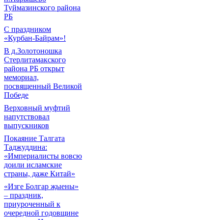
Туймазинского района
РБ
С праздником
«Курбан-Байрам»!
В д.Золотоношка
Стерлитамакского
района РБ открыт
мемориал,
посвященный Великой
Победе
Верховный муфтий
напутствовал
выпускников
Покаяние Талгата
Таджуддина:
«Империалисты вовсю
доили исламские
страны, даже Китай»
«Изге Болгар җыены»
– праздник,
приуроченный к
очередной годовщине