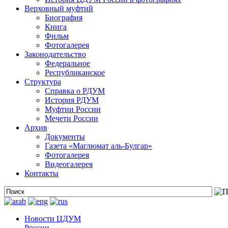
Верховный муфтий
Биография
Книга
Фильм
Фотогалерея
Законодательство
Федеральное
Республиканское
Структура
Справка о РДУМ
История РДУМ
Муфтии России
Мечети России
Архив
Документы
Газета «Маглюмат аль-Булгар»
Фотогалерея
Видеогалерея
Контакты
Новости ЦДУМ
России