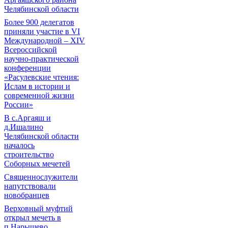
Челябинской области
Более 900 делегатов
приняли участие в VI
Международной – ХIV
Всероссийской
научно-практической
конференции
«Расулевские чтения:
Ислам в истории и
современной жизни
России»
В с.Аргаяш и
д.Ишалино
Челябинской области
началось
строительство
Соборных мечетей
Священнослужители
напутствовали
новобранцев
Верховный муфтий
открыл мечеть в
п.Нарышево