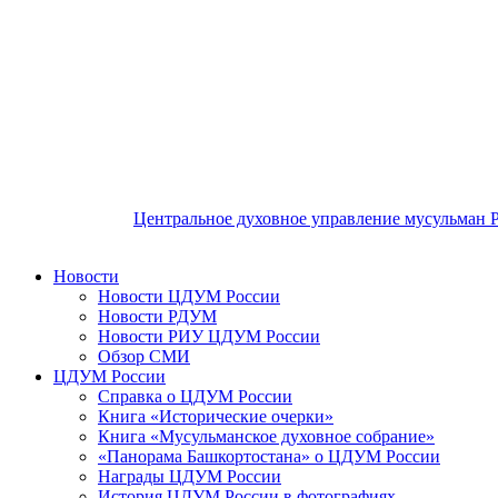
Центральное духовное управление мусульман 
Новости
Новости ЦДУМ России
Новости РДУМ
Новости РИУ ЦДУМ России
Обзор СМИ
ЦДУМ России
Справка о ЦДУМ России
Книга «Исторические очерки»
Книга «Мусульманское духовное собрание»
«Панорама Башкортостана» о ЦДУМ России
Награды ЦДУМ России
История ЦДУМ России в фотографиях