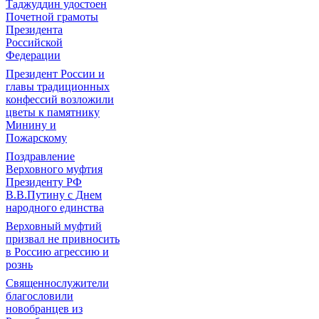
Таджуддин удостоен
Почетной грамоты
Президента
Российской
Федерации
Президент России и
главы традиционных
конфессий возложили
цветы к памятнику
Минину и
Пожарскому
Поздравление
Верховного муфтия
Президенту РФ
В.В.Путину с Днем
народного единства
Верховный муфтий
призвал не привносить
в Россию агрессию и
рознь
Священнослужители
благословили
новобранцев из