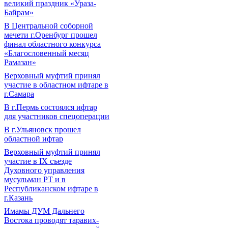
великий праздник «Ураза-
Байрам»
В Центральной соборной
мечети г.Оренбург прошел
финал областного конкурса
«Благословенный месяц
Рамазан»
Верховный муфтий принял
участие в областном ифтаре в
г.Самара
В г.Пермь состоялся ифтар
для участников спецоперации
В г.Ульяновск прошел
областной ифтар
Верховный муфтий принял
участие в IХ съезде
Духовного управления
мусульман РТ и в
Республиканском ифтаре в
г.Казань
Имамы ДУМ Дальнего
Востока проводят таравих-