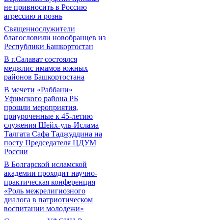
не привносить в Россию
агрессию и рознь
Священнослужители
благословили новобранцев из
Республики Башкортостан
В г.Салават состоялся
меджлис имамов южных
районов Башкортостана
В мечети «Раббани»
Уфимского района РБ
прошли мероприятия,
приуроченные к 45-летию
служения Шейх-уль-Ислама
Талгата Сафа Таджуддина на
посту Председателя ЦДУМ
России
В Болгарской исламской
академии проходит научно-
практическая конференция
«Роль межрелигиозного
диалога в патриотическом
воспитании молодежи»