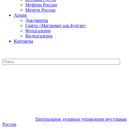
Муфтии России
Мечети России
Архив
Документы
Газета «Маглюмат аль-Булгар»
Фотогалерея
Видеогалерея
Контакты
Центральное духовное управление
мусульман России
Центральное духовное управление мусульман
России