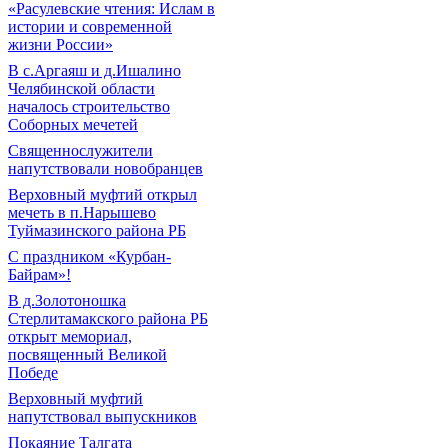
«Расулевские чтения: Ислам в
истории и современной
жизни России»
В с.Аргаяш и д.Ишалино
Челябинской области
началось строительство
Соборных мечетей
Священнослужители
напутствовали новобранцев
Верховный муфтий открыл
мечеть в п.Нарышево
Туймазинского района РБ
С праздником «Курбан-
Байрам»!
В д.Золотоношка
Стерлитамакского района РБ
открыт мемориал,
посвященный Великой
Победе
Верховный муфтий
напутствовал выпускников
Покаяние Талгата