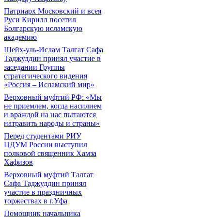
Патриарх Московский и всея
Руси Кирилл посетил
Болгарскую исламскую
академию
Шейх-уль-Ислам Талгат Сафа
Таджуддин принял участие в
заседании Группы
стратегического видения
«Россия – Исламский мир»
Верховный муфтий РФ: «Мы
не приемлем, когда насилием
и враждой на нас пытаются
натравить народы и страны»
Перед студентами РИУ
ЦДУМ России выступил
полковой священник Хамза
Хафизов
Верховный муфтий Талгат
Сафа Таджуддин принял
участие в праздничных
торжествах в г.Уфа
Помощник начальника