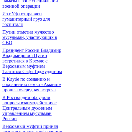
намазы в зоне специальной
военной операции
Из г.Уфа отправлен
гуманитарный груз для
госпиталя
Путин отметил мужество
мусульман, участвующих в
СВО
Президент России Владимир
Владимирович Путин
встретился в Кремле с
Верховным муфтием
Талгатом Сафа Таджуддином
В Клубе по созданию и
сохранению семьи «Аманат»
прошла очередная встреча
В Росгвардии обсудили
вопросы взаимодействия с
Центральным духовным
управлением мусульман
России
Верховный муфтий принял
участие в пресс-конференции,