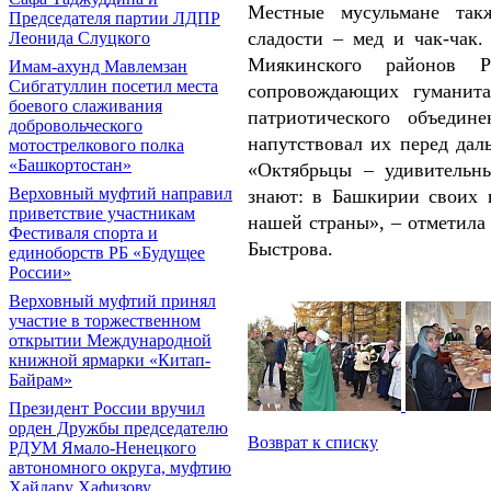
Местные мусульмане так
Председателя партии ЛДПР
сладости – мед и чак-чак.
Леонида Слуцкого
Миякинского районов Р
Имам-ахунд Мавлемзан
Сибгатуллин посетил места
сопровождающих гуманита
боевого слаживания
патриотического объедин
добровольческого
напутствовал их перед дал
мотострелкового полка
«Башкортостан»
«Октябрьцы – удивительн
Верховный муфтий направил
знают: в Башкирии своих н
приветствие участникам
нашей страны», – отметила
Фестиваля спорта и
Быстрова.
единоборств РБ «Будущее
России»
Верховный муфтий принял
участие в торжественном
открытии Международной
книжной ярмарки «Китап-
Байрам»
Президент России вручил
орден Дружбы председателю
Возврат к списку
РДУМ Ямало-Ненецкого
автономного округа, муфтию
Хайдару Хафизову