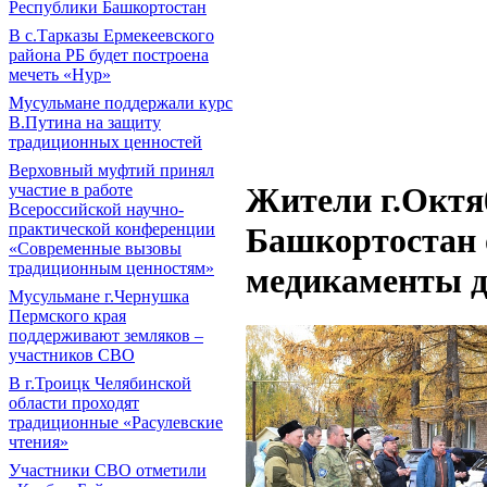
Республики Башкортостан
В с.Тарказы Ермекеевского
района РБ будет построена
мечеть «Нур»
Мусульмане поддержали курс
В.Путина на защиту
традиционных ценностей
Верховный муфтий принял
участие в работе
Жители г.Октя
Всероссийской научно-
практической конференции
Башкортостан 
«Современные вызовы
традиционным ценностям»
медикаменты д
Мусульмане г.Чернушка
Пермского края
поддерживают земляков –
участников СВО
В г.Троицк Челябинской
области проходят
традиционные «Расулевские
чтения»
Участники СВО отметили