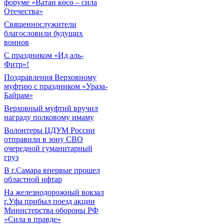
форуме «Ватан көсө – сила
Отечества»
Священнослужители
благословили будущих
воинов
С праздником «Ид аль-
Фитр»!
Поздравления Верховному
муфтию с праздником «Ураза-
Байрам»
Верховный муфтий вручил
награду полковому имаму
Волонтеры ЦДУМ России
отправили в зону СВО
очередной гуманитарный
груз
В г.Самара впервые прошел
областной ифтар
На железнодорожный вокзал
г.Уфа прибыл поезд акции
Министерства обороны РФ
«Сила в правде»