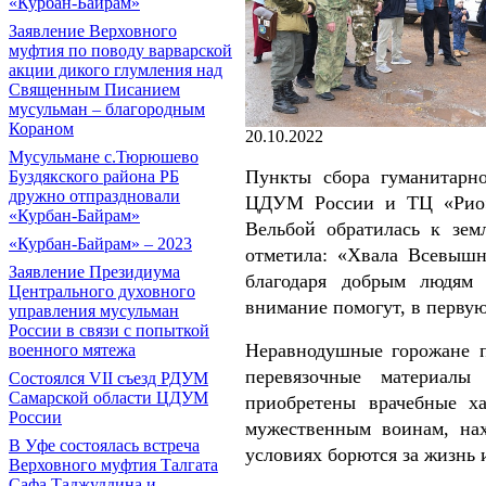
«Курбан-Байрам»
Заявление Верховного
муфтия по поводу варварской
акции дикого глумления над
Священным Писанием
мусульман – благородным
Кораном
20.10.2022
Мусульмане с.Тюрюшево
Пункты сбора гуманитарн
Буздякского района РБ
дружно отпраздновали
ЦДУМ России и ТЦ «Рио».
«Курбан-Байрам»
Вельбой обратилась к зем
«Курбан-Байрам» – 2023
отметила: «Хвала Всевышн
Заявление Президиума
благодаря добрым людям
Центрального духовного
внимание помогут, в первую
управления мусульман
России в связи с попыткой
Неравнодушные горожане п
военного мятежа
перевязочные материалы
Состоялся VII съезд РДУМ
Самарской области ЦДУМ
приобретены врачебные ха
России
мужественным воинам, нах
В Уфе состоялась встреча
условиях борются за жизнь 
Верховного муфтия Талгата
Сафа Таджуддина и