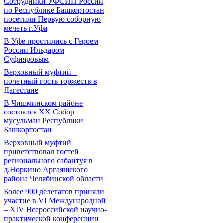
Сотрудники УФСИН России
по Республике Башкортостан
посетили Первую соборную
мечеть г.Уфа
В Уфе простились с Героем
России Ильдаром
Суфияровым
Верховный муфтий –
почетный гость торжеств в
Дагестане
В Чишминском районе
состоялся XX Собор
мусульман Республики
Башкортостан
Верховный муфтий
приветствовал гостей
регионального сабантуя в
д.Норкино Аргаяшского
района Челябинской области
Более 900 делегатов приняли
участие в VI Международной
– ХIV Всероссийской научно-
практической конференции