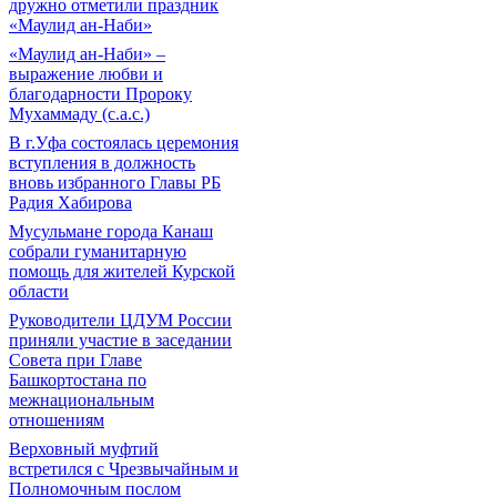
дружно отметили праздник
«Маулид ан-Наби»
«Маулид ан-Наби» –
выражение любви и
благодарности Пророку
Мухаммаду (с.а.с.)
В г.Уфа состоялась церемония
вступления в должность
вновь избранного Главы РБ
Радия Хабирова
Мусульмане города Канаш
собрали гуманитарную
помощь для жителей Курской
области
Руководители ЦДУМ России
приняли участие в заседании
Совета при Главе
Башкортостана по
межнациональным
отношениям
Верховный муфтий
встретился с Чрезвычайным и
Полномочным послом