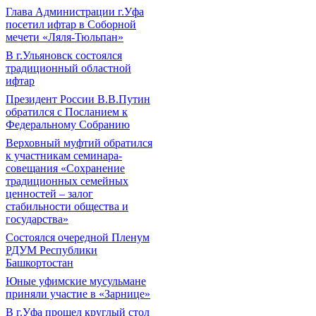
Глава Администрации г.Уфа
посетил ифтар в Соборной
мечети «Ляля-Тюльпан»
В г.Ульяновск состоялся
традиционный областной
ифтар
Президент России В.В.Путин
обратился с Посланием к
Федеральному Собранию
Верховный муфтий обратился
к участникам семинара-
совещания «Сохранение
традиционных семейных
ценностей – залог
стабильности общества и
государства»
Состоялся очередной Пленум
РДУМ Республики
Башкортостан
Юные уфимские мусульмане
приняли участие в «Зарнице»
В г.Уфа прошел круглый стол