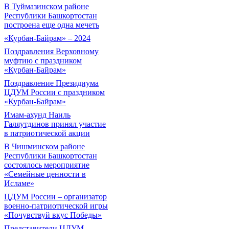
В Туймазинском районе
Республики Башкортостан
построена еще одна мечеть
«Курбан-Байрам» – 2024
Поздравления Верховному
муфтию с праздником
«Курбан-Байрам»
Поздравление Президиума
ЦДУМ России с праздником
«Курбан-Байрам»
Имам-ахунд Наиль
Галяутдинов принял участие
в патриотической акции
В Чишминском районе
Республики Башкортостан
состоялось мероприятие
«Семейные ценности в
Исламе»
ЦДУМ России – организатор
военно-патриотической игры
«Почувствуй вкус Победы»
Представители ЦДУМ