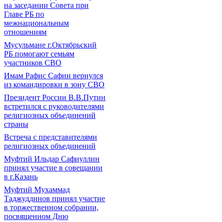
на заседании Совета при
Главе РБ по
межнациональным
отношениям
Мусульмане г.Октябрьский
РБ помогают семьям
участников СВО
Имам Рафис Сафин вернулся
из командировки в зону СВО
Президент России В.В.Путин
встретился с руководителями
религиозных объединений
страны
Встреча с представителями
религиозных объединений
Муфтий Ильдар Сафиуллин
принял участие в совещании
в г.Казань
Муфтий Мухаммад
Таджуддинов принял участие
в торжественном собрании,
посвященном Дню