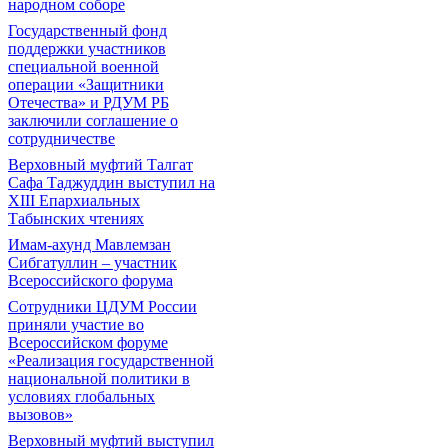
народном соборе
Государственный фонд
поддержки участников
специальной военной
операции «Защитники
Отечества» и РДУМ РБ
заключили соглашение о
сотрудничестве
Верховный муфтий Талгат
Сафа Таджуддин выступил на
ХIII Епархиальных
Табынских чтениях
Имам-ахунд Мавлемзан
Сибгатуллин – участник
Всероссийского форума
Сотрудники ЦДУМ России
приняли участие во
Всероссийском форуме
«Реализация государственной
национальной политики в
условиях глобальных
вызовов»
Верховный муфтий выступил