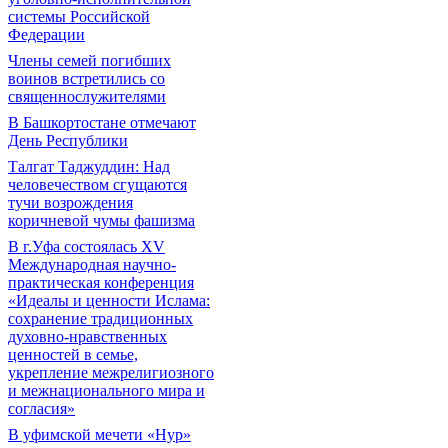
системы Российской
Федерации
Члены семей погибших
воинов встретились со
священнослужителями
В Башкортостане отмечают
День Республики
Талгат Таджуддин: Над
человечеством сгущаются
тучи возрождения
коричневой чумы фашизма
В г.Уфа состоялась XV
Международная научно-
практическая конференция
«Идеалы и ценности Ислама:
сохранение традиционных
духовно-нравственных
ценностей в семье,
укрепление межрелигиозного
и межнационального мира и
согласия»
В уфимской мечети «Нур»