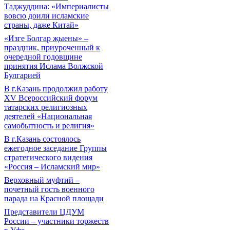
Таджуддина: «Империалисты
вовсю доили исламские
страны, даже Китай»
«Изге Болгар җыены» –
праздник, приуроченный к
очередной годовщине
принятия Ислама Волжской
Булгарией
В г.Казань продолжил работу
XV Всероссийский форум
татарских религиозных
деятелей «Национальная
самобытность и религия»
В г.Казань состоялось
ежегодное заседание Группы
стратегического видения
«Россия – Исламский мир»
Верховный муфтий –
почетный гость военного
парада на Красной площади
Представители ЦДУМ
России – участники торжеств