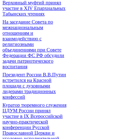
Верховный муфтий принял
участие в ХIV Епархиальных
Табынских чтениях
На заседание Совета по
межнациональным
отношениям и
взаимодействию с
религиозными
объединениями при Совете
Федерации ФС РФ обсудили
задачи патриотического
воспитания
Президент России В.В.Путин
встретился на Красной
площади с духовными
лидерами традиционных
конфессий
Куратор тюремного служения
ЦДУМ России принял
участие в IX Всероссийской
научно-практической
конференции Русской
Православной Церкви и
уголовно-исполнительной