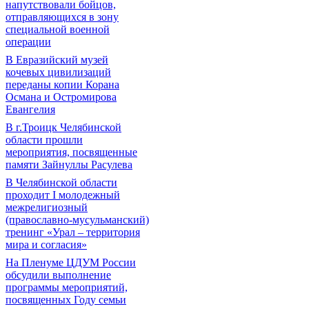
напутствовали бойцов,
отправляющихся в зону
специальной военной
операции
В Евразийский музей
кочевых цивилизаций
переданы копии Корана
Османа и Остромирова
Евангелия
В г.Троицк Челябинской
области прошли
мероприятия, посвященные
памяти Зайнуллы Расулева
В Челябинской области
проходит I молодежный
межрелигиозный
(православно-мусульманский)
тренинг «Урал – территория
мира и согласия»
На Пленуме ЦДУМ России
обсудили выполнение
программы мероприятий,
посвященных Году семьи