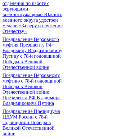
отделения по работе с
верующими
военнослужащими Южного
военного округа удостоен
медали «За веру и служение
Отечеству»
Поздравление Верховного
муфтия Президенту РФ
Владимиру Владимировичу
Путину с 78-й годовщиной
Победы в Великой
Отечественной войне
Поздравление Верховному
муфтию с 78-й годовщиной
Победы в Великой
Отечественной войне
Президента РФ Владимира
Владимировича Путина
Поздравление Президиума
ЦДУМ России с 78-й
годовщиной Победы в
Великой Отечественной
войне