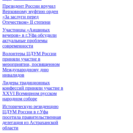
Президент России вручил
Верховному муфтию орден
«За заслуги перед
Отечеством» II степени
Участницы «Аишиных
вечеров» в г.Уфа обсудили
актуальные проблемы
современности
Волонтеры ЦДУМ России
приняли участие в
мероприятии, посвященном
Международному дню
инвалидов
Лидеры традиционных
конфессий приняли участие в
XXVI Всемирном русском
народном соборе
Историческую резиденцию
ЦДУМ России в г.Уфа
посетила правительственная
делегация из Астраханской
области