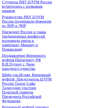
Студенты РИУ ЦДУМ России
встретились с полковым
имамом
Руководство РИУ ЦДУМ
России поддержало беженцев
из ЛНР и ДНР
Президент России и главы
традиционных конфессий
возложили цветы к
памятнику Минину и
Пожарскому
Поздравление Верховного
муфтия Президенту РФ
В.В.Путину с Днем
народного единства
Шейх-уль-Ислам, Верховный
муфтий, Председатель ЦДУМ
России Талгат Сафа
Таджуддин удостоен
Почетной грамоты
Президента Российской
Федерации
Верховный муфтий призвал