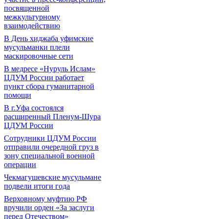
посвященной
межкультурному
взаимодействию
В День хиджаба уфимские
мусульманки плели
маскировочные сети
В медресе «Нуруль Ислам»
ЦДУМ России работает
пункт сбора гуманитарной
помощи
В г.Уфа состоялся
расширенный Пленум-Шура
ЦДУМ России
Сотрудники ЦДУМ России
отправили очередной груз в
зону специальной военной
операции
Чекмагушевские мусульмане
подвели итоги года
Верховному муфтию РФ
вручили орден «За заслуги
перед Отечеством»