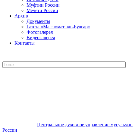
Муфтии России
Мечети России
Архив
Документы
Газета «Маглюмат аль-Булгар»
Фотогалерея
Видеогалерея
Контакты
Центральное духовное управление
мусульман России
Центральное духовное управление мусульман
России