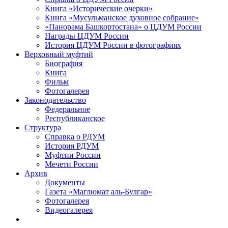
Книга «Исторические очерки»
Книга «Мусульманское духовное собрание»
«Панорама Башкортостана» о ЦДУМ России
Награды ЦДУМ России
История ЦДУМ России в фотографиях
Верховный муфтий
Биография
Книга
Фильм
Фотогалерея
Законодательство
Федеральное
Республиканское
Структура
Справка о РДУМ
История РДУМ
Муфтии России
Мечети России
Архив
Документы
Газета «Маглюмат аль-Булгар»
Фотогалерея
Видеогалерея