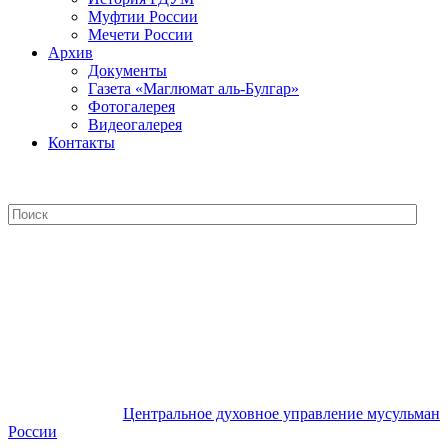
Муфтии России
Мечети России
Архив
Документы
Газета «Маглюмат аль-Булгар»
Фотогалерея
Видеогалерея
Контакты
Центральное духовное управление
мусульман России
Центральное духовное управление мусульман
России