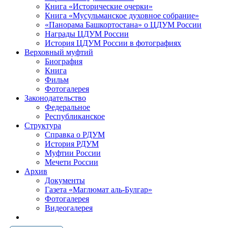
Книга «Исторические очерки»
Книга «Мусульманское духовное собрание»
«Панорама Башкортостана» о ЦДУМ России
Награды ЦДУМ России
История ЦДУМ России в фотографиях
Верховный муфтий
Биография
Книга
Фильм
Фотогалерея
Законодательство
Федеральное
Республиканское
Структура
Справка о РДУМ
История РДУМ
Муфтии России
Мечети России
Архив
Документы
Газета «Маглюмат аль-Булгар»
Фотогалерея
Видеогалерея