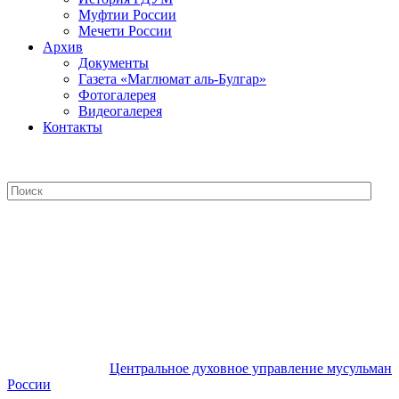
Муфтии России
Мечети России
Архив
Документы
Газета «Маглюмат аль-Булгар»
Фотогалерея
Видеогалерея
Контакты
Центральное духовное управление
мусульман России
Центральное духовное управление мусульман
России