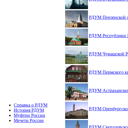
РДУМ Пензенской 
РДУМ Республики 
РДУМ Чувашской Р
РДУМ Пермского к
РДУМ Астраханско
Справка о РДУМ
РДУМ Оренбургско
История РДУМ
Муфтии России
Мечети России
РДУМ Свердловско