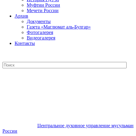
Муфтии России
Мечети России
Архив
Документы
Газета «Маглюмат аль-Булгар»
Фотогалерея
Видеогалерея
Контакты
Центральное духовное управление
мусульман России
Центральное духовное управление мусульман
России