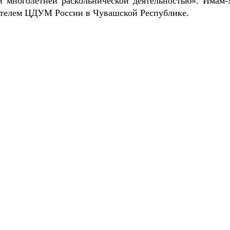
и многолетней раскольнической деятельностью». Имам-
ителем ЦДУМ России в Чувашской Республике.