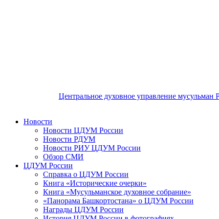
Центральное духовное управление мусульман 
Новости
Новости ЦДУМ России
Новости РДУМ
Новости РИУ ЦДУМ России
Обзор СМИ
ЦДУМ России
Справка о ЦДУМ России
Книга «Исторические очерки»
Книга «Мусульманское духовное собрание»
«Панорама Башкортостана» о ЦДУМ России
Награды ЦДУМ России
История ЦДУМ России в фотографиях