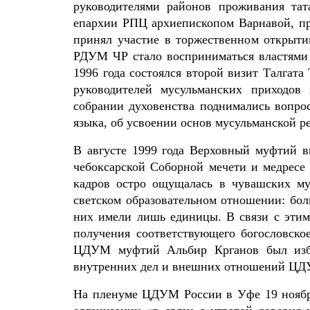
руководителями районов проживания тата
епархии РПЦ архиепископом Варнавой, пр
принял участие в торжественном открыт
РДУМ ЧР стало восприниматься властями
1996 года состоялся второй визит Талгат
руководителей мусульманских приходов
собрании духовенства поднимались вопро
языка, об усвоении основ мусульманской р
В августе 1999 года Верховный муфтий 
чебоксарской Соборной мечети и медресе
кадров остро ощущалась в чувашских му
светском образовательном отношении: бол
них имели лишь единицы. В связи с эти
получения соответствующего богословское
ЦДУМ муфтий Альбир Крганов был избр
внутренних дел и внешних отношений ЦД
На пленуме ЦДУМ России в Уфе 19 ноября