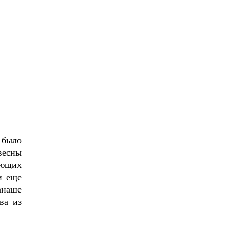
 было
весны
ующих
и еще
анаше
ва из