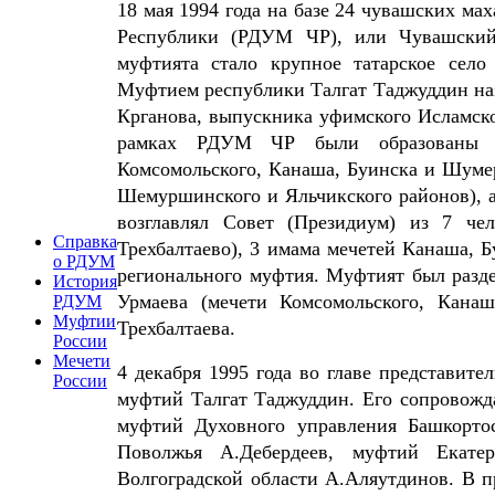
18 мая 1994 года на базе 24 чувашских м
Республики (РДУМ ЧР), или Чувашски
муфтията стало крупное татарское село
Муфтием республики Талгат Таджуддин на
Крганова, выпускника уфимского Исламско
рамках РДУМ ЧР были образованы д
Комсомольского, Канаша, Буинска и Шумер
Шемуршинского и Яльчикского районов), а
возглавлял Совет (Президиум) из 7 че
Справка
Трехбалтаево), 3 имама мечетей Канаша, 
о РДУМ
регионального муфтия. Муфтият был разде
История
Урмаева (мечети Комсомольского, Кана
РДУМ
Муфтии
Трехбалтаева.
России
Мечети
4 декабря 1995 года во главе представи
России
муфтий Талгат Таджуддин. Его сопровожд
муфтий Духовного управления Башкорто
Поволжья А.Дебердеев, муфтий Екате
Волгоградской области А.Аляутдинов. В п