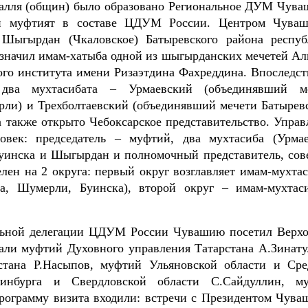
ахалля (общин) было образовано Региональное ДУМ Чува
й муфтият в составе ЦДУМ России. Центром Чуваш
 Шыгырдан (Чкаловское) Батыревского района респуб
значил имам-хатыба одной из шыгырданских мечетей Ал
го института имени Ризаэтдина Фахреддина. Впоследст
ва мухтасибата – Урмаевский (объединявший м
ли) и Трехболтаевский (объединявший мечети Батыревс
 также открыто Чебоксарское представительство. Управ
ловек: председатель – муфтий, два мухтасиба (Урма
Буинска и Шыгырдан и полномочный представитель, сов
лен на 2 округа: первый округ возглавляет имам-мухтас
ша, Шумерли, Буинска), второй округ – имам-мухтас
тельной делегации ЦДУМ России Чувашию посетил Верх
али муфтий Духовного управления Татарстана А.Зинату
стана Р.Насыпов, муфтий Ульяновской области и Сре
ринбурга и Свердловской области С.Сайдуллин, м
рограмму визита входили: встречи с Президентом Чува