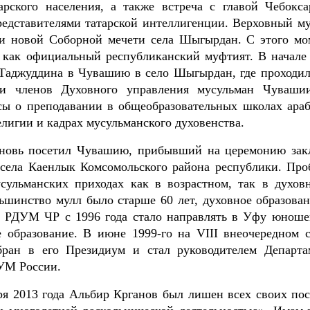
рского населения, а также встреча с главой Чебокса
едставителями татарской интеллигенции. Верховный м
ии новой Соборной мечети села Шыгырдан. С этого мо
 как официальный республиканский муфтият. В начале
а Таджуддина в Чувашию в село Шыгырдан, где проходил
 и членов Духовного управления мусульман Чуваши
сы о преподавании в общеобразовательных школах араб
елигии и кадрах мусульманского духовенства.
вновь посетил Чувашию, прибывший на церемонию зак
 села Каенлык Комсомольского района республики. Про
сульманских приходах как в возрастном, так в духов
ьшинство мулл было старше 60 лет, духовное образован
м РДУМ ЧР с 1996 года стало направлять в Уфу юноше
 образование. В июне 1999-го на VIII внеочередном с
ан в его Президиум и стал руководителем Департа
УМ России.
 2013 года Альбир Крганов был лишен всех своих пос