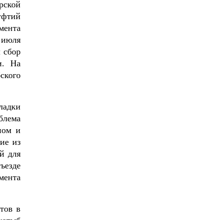
рской
уфтий
мента
 июля
 сбор
и. На
ского
ладки
блема
ном и
ие из
й для
ъезде
мента
тов в