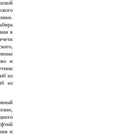
шской
ского
лики.
ьбира
вии в
ечети
кого,
ление
ево и
етник
иб из
иб из
овный
ллин,
днего
уфтий
шии и