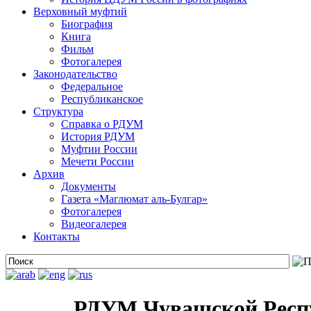
Верховный муфтий
Биография
Книга
Фильм
Фотогалерея
Законодательство
Федеральное
Республиканское
Структура
Справка о РДУМ
История РДУМ
Муфтии России
Мечети России
Архив
Документы
Газета «Маглюмат аль-Булгар»
Фотогалерея
Видеогалерея
Контакты
РДУМ Чувашской Респ