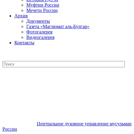
Муфтии России
Мечети России
Архив
Документы
Газета «Маглюмат аль-Булгар»
Фотогалерея
Видеогалерея
Контакты
Центральное духовное управление
мусульман России
Центральное духовное управление мусульман
России