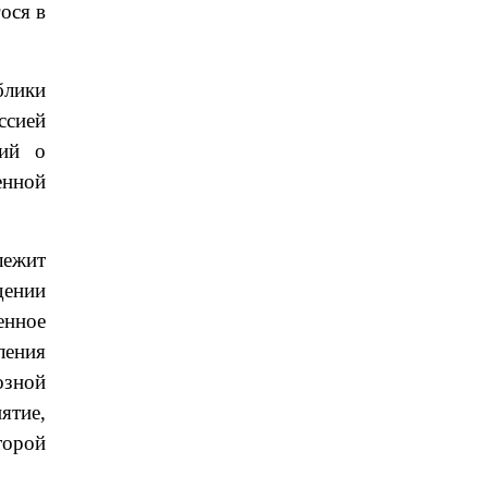
ося в
блики
ссией
ций о
енной
лежит
дении
енное
ления
озной
ятие,
торой