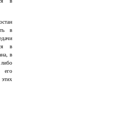
ося в
остан
ять в
едачи
ося в
на, в
 либо
о его
 этих