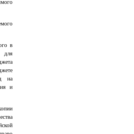
имого
емого
ого в
е для
джета
джете
д на
ния и
копии
ества
йской
право