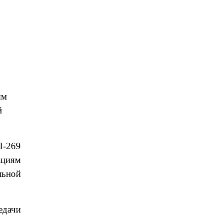
ым
й
П-269
ациям
льной
едачи