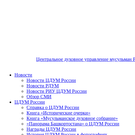
Центральное духовное управление мусульман 
Новости
Новости ЦДУМ России
Новости РДУМ
Новости РИУ ЦДУМ России
Обзор СМИ
ЦДУМ России
Справка о ЦДУМ России
Книга «Исторические очерки»
Книга «Мусульманское духовное собрание»
«Панорама Башкортостана» о ЦДУМ России
Награды ЦДУМ России
История ЦДУМ России в фотографиях