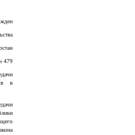
ржден
ьства
остан
№ 479
едачи
ося в
едачи
блики
ющего
акона