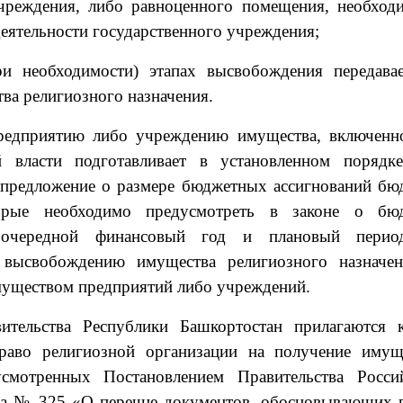
учреждения, либо равноценного помещения, необход
деятельности государственного учреждения;
и необходимости) этапах высвобождения передава
ва религиозного назначения.
 предприятию либо учреждению имущества, включенн
й власти подготавливает в установленном порядк
 предложение о размере бюджетных ассигнований бю
торые необходимо предусмотреть в законе о бю
 очередной финансовый год и плановый перио
 высвобождению имущества религиозного назначе
уществом предприятий либо учреждений.
ительства Республики Башкортостан прилагаются 
раво религиозной организации на получение имущ
усмотренных Постановлением Правительства Росси
ода № 325 «О перечне документов, обосновывающих 