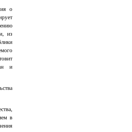
ния о
ирует
дению
и, из
блики
емого
товит
тан и
ьства
ства,
ием в
чения