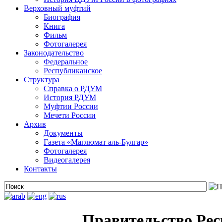
Верховный муфтий
Биография
Книга
Фильм
Фотогалерея
Законодательство
Федеральное
Республиканское
Структура
Справка о РДУМ
История РДУМ
Муфтии России
Мечети России
Архив
Документы
Газета «Маглюмат аль-Булгар»
Фотогалерея
Видеогалерея
Контакты
Правительство Ре