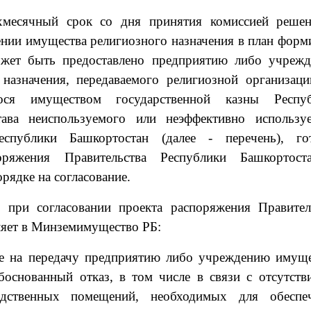
месячный срок со дня принятия комиссией реше
нии имущества религиозного назначения в план форм
ожет быть предоставлено предприятию либо учреж
назначения, передаваемого религиозной организаци
ося имуществом государственной казны Респу
тава неиспользуемого или неэффективно использу
еспублики Башкортостан (далее - перечень), го
оряжения Правительства Республики Башкортос
рядке на согласование.
и при согласовании проекта распоряжения Правител
ляет в Минземимущество РБ:
ие на передачу предприятию либо учреждению имуще
боснованный отказ, в том числе в связи с отсутств
дственных помещений, необходимых для обеспе