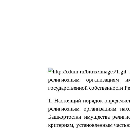
П
религиозным организациям им
государственной собственности Р
1. Настоящий порядок определяе
религиозным организациям нахо
Башкортостан имущества религио
критериям, установленным частью 