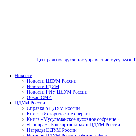
Центральное духовное управление мусульман 
Новости
Новости ЦДУМ России
Новости РДУМ
Новости РИУ ЦДУМ России
Обзор СМИ
ЦДУМ России
Справка о ЦДУМ России
Книга «Исторические очерки»
Книга «Мусульманское духовное собрание»
«Панорама Башкортостана» о ЦДУМ России
Награды ЦДУМ России
История ЦДУМ России в фотографиях