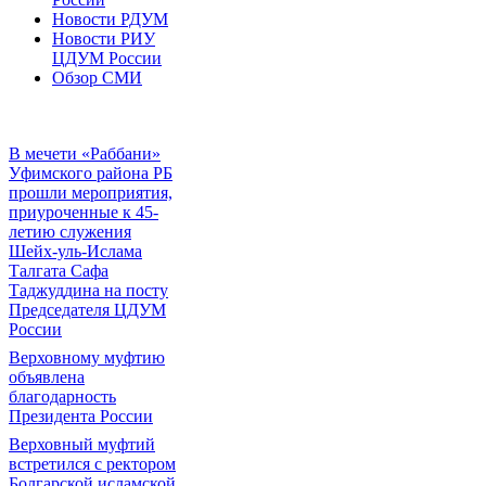
Новости РДУМ
Новости РИУ
ЦДУМ России
Обзор СМИ
В мечети «Раббани»
Уфимского района РБ
прошли мероприятия,
приуроченные к 45-
летию служения
Шейх-уль-Ислама
Талгата Сафа
Таджуддина на посту
Председателя ЦДУМ
России
Верховному муфтию
объявлена
благодарность
Президента России
Верховный муфтий
встретился с ректором
Болгарской исламской