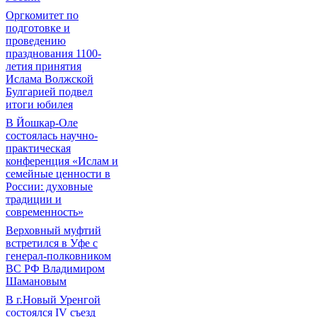
Оргкомитет по
подготовке и
проведению
празднования 1100-
летия принятия
Ислама Волжской
Булгарией подвел
итоги юбилея
В Йошкар-Оле
состоялась научно-
практическая
конференция «Ислам и
семейные ценности в
России: духовные
традиции и
современность»
Верховный муфтий
встретился в Уфе с
генерал-полковником
ВС РФ Владимиром
Шамановым
В г.Новый Уренгой
состоялся IV съезд