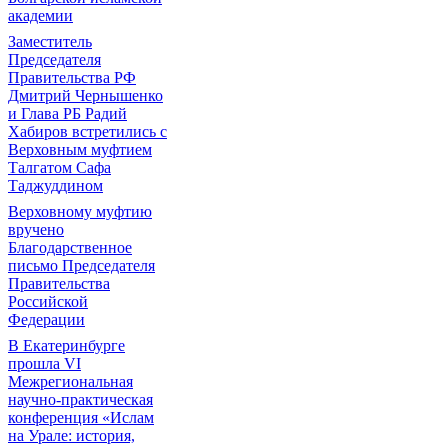
академии
Заместитель
Председателя
Правительства РФ
Дмитрий Чернышенко
и Глава РБ Радий
Хабиров встретились с
Верховным муфтием
Талгатом Сафа
Таджуддином
Верховному муфтию
вручено
Благодарственное
письмо Председателя
Правительства
Российской
Федерации
В Екатеринбурге
прошла VI
Межрегиональная
научно-практическая
конференция «Ислам
на Урале: история,