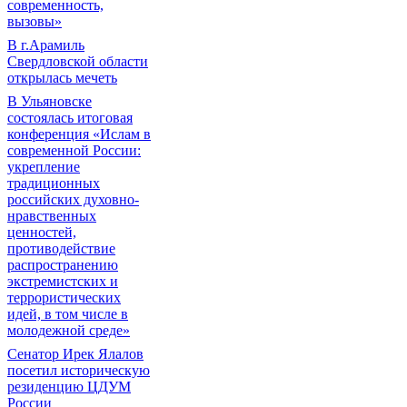
современность,
вызовы»
В г.Арамиль
Свердловской области
открылась мечеть
В Ульяновске
состоялась итоговая
конференция «Ислам в
современной России:
укрепление
традиционных
российских духовно-
нравственных
ценностей,
противодействие
распространению
экстремистских и
террористических
идей, в том числе в
молодежной среде»
Сенатор Ирек Ялалов
посетил историческую
резиденцию ЦДУМ
России