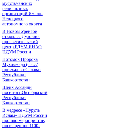
мусульманских
религиозных
организаций Ямало-
Ненецкого
автономного округа
В Новом Уренгое
открылся Духовно-
просветительский
центр РДУМ ЯНАО
ЦДУМ России
Потомок Пророка
Мухаммада (с.а.с.)
приехал в г.Салават
Республики
Башкортостан
Шейх Ассаиди
посетил г.Октябрьский
Республики
Башкортостан
В медресе «Нуруль
Ислам» ЦДУМ России
прошло мероприятие,
посвященное 1100-