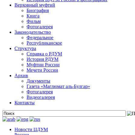
Верховный муфтий
Биография
Книга
Фильм
Фотогалерея
Законодательство
Федеральное
Республиканское
Структура
Справка о РДУМ
История РДУМ
Муфтии России
Мечети России
Архив
Документы
Газета «Маглюмат аль-Булгар»
Фотогалерея
Видеогалерея
Контакты
Новости ЦДУМ
России