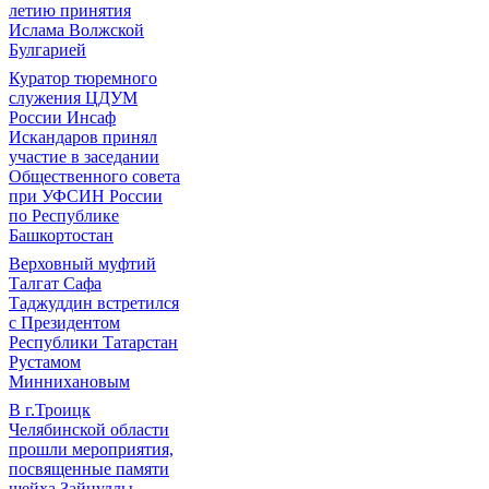
летию принятия
Ислама Волжской
Булгарией
Куратор тюремного
служения ЦДУМ
России Инсаф
Искандаров принял
участие в заседании
Общественного совета
при УФСИН России
по Республике
Башкортостан
Верховный муфтий
Талгат Сафа
Таджуддин встретился
с Президентом
Республики Татарстан
Рустамом
Миннихановым
В г.Троицк
Челябинской области
прошли мероприятия,
посвященные памяти
шейха Зайнуллы