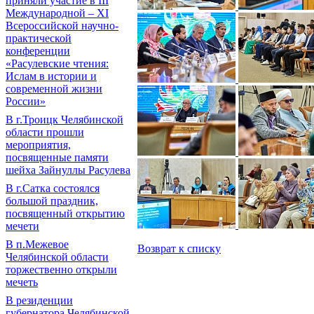
приняли участие в III
Международной – XI
Всероссийской научно-
практической
конференции
«Расулевские чтения:
Ислам в истории и
современной жизни
России»
В г.Троицк Челябинской
области прошли
мероприятия,
посвященные памяти
шейха Зайнуллы Расулева
В г.Сатка состоялся
большой праздник,
посвященный открытию
мечети
В п.Межевое
Возврат к списку
Челябинской области
торжественно открыли
мечеть
В резиденции
губернатора Челябинской