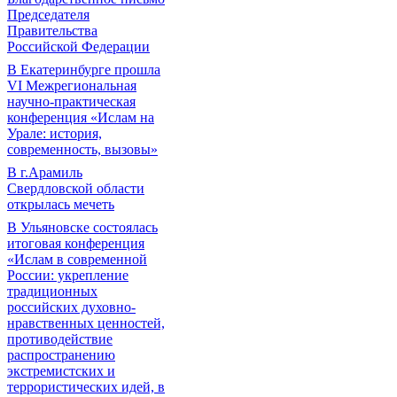
Председателя
Правительства
Российской Федерации
В Екатеринбурге прошла
VI Межрегиональная
научно-практическая
конференция «Ислам на
Урале: история,
современность, вызовы»
В г.Арамиль
Свердловской области
открылась мечеть
В Ульяновске состоялась
итоговая конференция
«Ислам в современной
России: укрепление
традиционных
российских духовно-
нравственных ценностей,
противодействие
распространению
экстремистских и
террористических идей, в