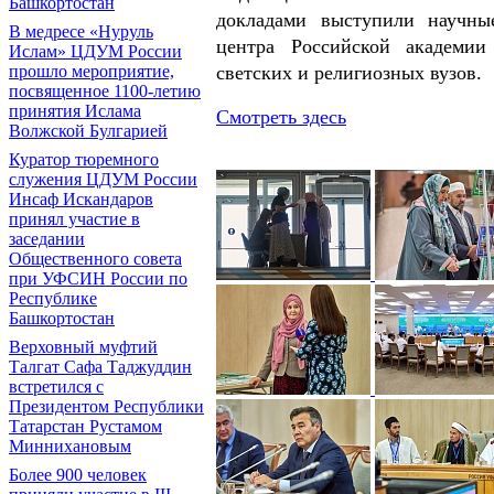
Башкортостан
докладами выступили научные
В медресе «Нуруль
центра Российской академии 
Ислам» ЦДУМ России
светских и религиозных вузов.
прошло мероприятие,
посвященное 1100-летию
принятия Ислама
Смотреть здесь
Волжской Булгарией
Куратор тюремного
служения ЦДУМ России
Инсаф Искандаров
принял участие в
заседании
Общественного совета
при УФСИН России по
Республике
Башкортостан
Верховный муфтий
Талгат Сафа Таджуддин
встретился с
Президентом Республики
Татарстан Рустамом
Миннихановым
Более 900 человек