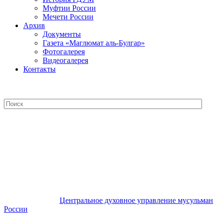
Муфтии России
Мечети России
Архив
Документы
Газета «Маглюмат аль-Булгар»
Фотогалерея
Видеогалерея
Контакты
Центральное духовное управление
мусульман России
Центральное духовное управление мусульман
России