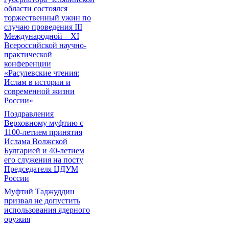
области состоялся
торжественный ужин по
случаю проведения III
Международной – XI
Всероссийской научно-
практической
конференции
«Расулевские чтения:
Ислам в истории и
современной жизни
России»
Поздравления
Верховному муфтию с
1100-летием принятия
Ислама Волжской
Булгарией и 40-летием
его служения на посту
Председателя ЦДУМ
России
Муфтий Таджуддин
призвал не допустить
использования ядерного
оружия