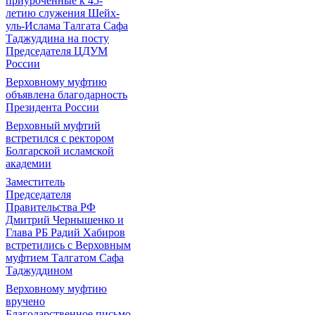
приуроченные к 45-
летию служения Шейх-
уль-Ислама Талгата Сафа
Таджуддина на посту
Председателя ЦДУМ
России
Верховному муфтию
объявлена благодарность
Президента России
Верховный муфтий
встретился с ректором
Болгарской исламской
академии
Заместитель
Председателя
Правительства РФ
Дмитрий Чернышенко и
Глава РБ Радий Хабиров
встретились с Верховным
муфтием Талгатом Сафа
Таджуддином
Верховному муфтию
вручено
Благодарственное письмо