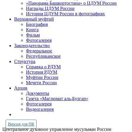
«Панорама Башкортостана» о ЦДУМ России
Награды ЦДУМ России
История ЦДУМ России в фотографиях
Верховный муфтий
Биография
Книга
Фильм
Фотогалерея
Законодательство
Федеральное
Республиканское
Структура
Справка о РДУМ
История РДУМ
Муфтии России
Мечети России
Архив
Документы
Газета «Маглюмат аль-Булгар»
Фотогалерея
Видеогалерея
Версия для ПК
Центральное духовное управление мусульман России