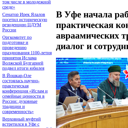
том числе в молодежной
среде»
В Уфе начала ра
Сенатор Ирек Ялалов
посетил историческую
практическая ко
резиденцию ЦДУМ
России
авраамических т
Оргкомитет по
подготовке и
диалог и сотрудн
проведению
празднования 1100-летия
принятия Ислама
Волжской Булгарией
подвел итоги юбилея
В Йошкар-Оле
состоялась научно-
практическая
конференция «Ислам и
семейные ценности в
России: духовные
традиции и
современность»
Верховный муфтий
встретился в Уфе с