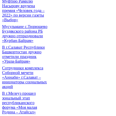
Муфтию Рамилю
Насырову вручена
премия «Человек года –
2022» по версии газеты
«Выбор»
Мусульмане с.Тюрюшево
Буздякского района РБ
дружно отпраздновали
«Курбан-Байрам»
В г.Салават Республики
Башкортостан дружно
отметили праздник
«Ураза-Байрам»
Сотрудники комплекса
Соборной мечети
«Аннаби» г.Салават –
инициаторы социальных
акций
В г.Мелеуз прошел
зональный этап
республиканского
форума «Моя малая
Родина – Атайсал»