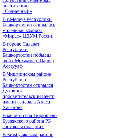
содействия семейному
воспитанию
«Солнечный»
В г.Мелеуз Республики
Башкортостан открылась
молельная комната
«Мирас» ЦДУМ России
В городе Салават
Республики
Башкортостан побывал
шейх Мохаммад Шариф
Ассаууаф
В Чишминском районе
Республики
Башкортостан открылся
Духовно-
просветительский центр
имени генерала Анаса
Хасанова
В мечети села Тюрюшево
Буздякского района РБ
состоялся праздник
В Бижбулякском районе