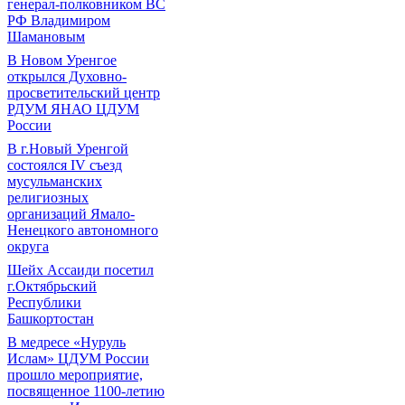
генерал-полковником ВС
РФ Владимиром
Шамановым
В Новом Уренгое
открылся Духовно-
просветительский центр
РДУМ ЯНАО ЦДУМ
России
В г.Новый Уренгой
состоялся IV съезд
мусульманских
религиозных
организаций Ямало-
Ненецкого автономного
округа
Шейх Ассаиди посетил
г.Октябрьский
Республики
Башкортостан
В медресе «Нуруль
Ислам» ЦДУМ России
прошло мероприятие,
посвященное 1100-летию