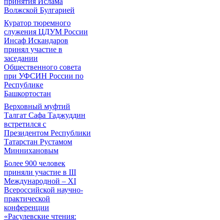
принятия Ислама
Волжской Булгарией
Куратор тюремного
служения ЦДУМ России
Инсаф Искандаров
принял участие в
заседании
Общественного совета
при УФСИН России по
Республике
Башкортостан
Верховный муфтий
Талгат Сафа Таджуддин
встретился с
Президентом Республики
Татарстан Рустамом
Миннихановым
Более 900 человек
приняли участие в III
Международной – XI
Всероссийской научно-
практической
конференции
«Расулевские чтения: