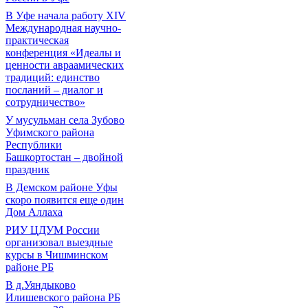
В Уфе начала работу XIV
Международная научно-
практическая
конференция «Идеалы и
ценности авраамических
традиций: единство
посланий – диалог и
сотрудничество»
У мусульман села Зубово
Уфимского района
Республики
Башкортостан – двойной
праздник
В Демском районе Уфы
скоро появится еще один
Дом Аллаха
РИУ ЦДУМ России
организовал выездные
курсы в Чишминском
районе РБ
В д.Уяндыково
Илишевского района РБ