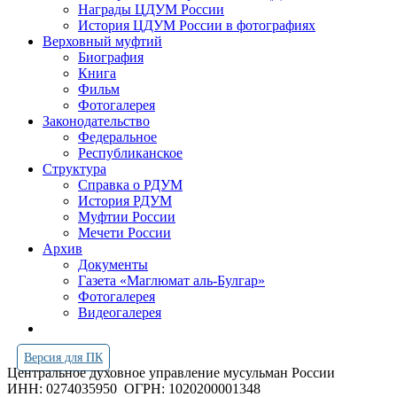
Награды ЦДУМ России
История ЦДУМ России в фотографиях
Верховный муфтий
Биография
Книга
Фильм
Фотогалерея
Законодательство
Федеральное
Республиканское
Структура
Справка о РДУМ
История РДУМ
Муфтии России
Мечети России
Архив
Документы
Газета «Маглюмат аль-Булгар»
Фотогалерея
Видеогалерея
Версия для ПК
Центральное духовное управление мусульман России
ИНН: 0274035950
ОГРН: 1020200001348