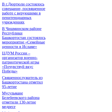
В г.Дюртюли состоялось
совещание, посвященное
работе с верующими в
пенитенциарных
учреждениях
В Чишминском районе
Республики
Башкортостан состоялось
мероприятие «Семейные
ценности в Исламе»
ЦДУМ России –
организатор военно-
патриотической игры
«Почувствуй вкус
Победы»
Священнослужитель из
Башкортостана отметил
95-летие
Мусульмане
Белебеевского района
отметили 130-летие
медресе