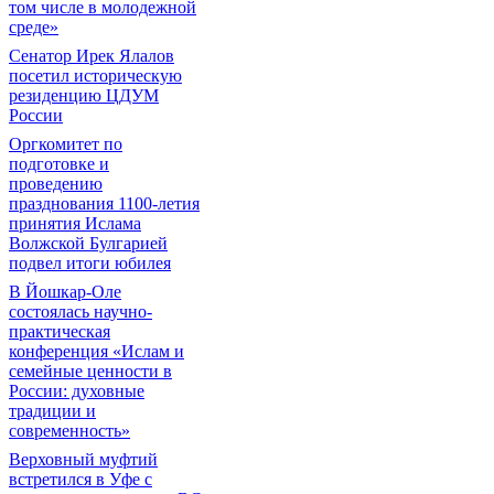
том числе в молодежной
среде»
Сенатор Ирек Ялалов
посетил историческую
резиденцию ЦДУМ
России
Оргкомитет по
подготовке и
проведению
празднования 1100-летия
принятия Ислама
Волжской Булгарией
подвел итоги юбилея
В Йошкар-Оле
состоялась научно-
практическая
конференция «Ислам и
семейные ценности в
России: духовные
традиции и
современность»
Верховный муфтий
встретился в Уфе с