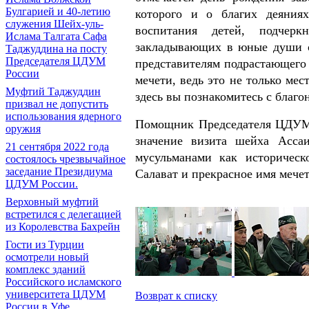
Булгарией и 40-летию
которого и о благих деяния
служения Шейх-уль-
воспитания детей, подчерк
Ислама Талгата Сафа
закладывающих в юные души о
Таджуддина на посту
Председателя ЦДУМ
представителям подрастающего
России
мечети, ведь это не только ме
Муфтий Таджуддин
здесь вы познакомитесь с благ
призвал не допустить
использования ядерного
Помощник Председателя ЦДУМ 
оружия
значение визита шейха Ассаи
21 сентября 2022 года
мусульманами как историческ
состоялось чрезвычайное
заседание Президиума
Салават и прекрасное имя мечет
ЦДУМ России.
Верховный муфтий
встретился с делегацией
из Королевства Бахрейн
Гости из Турции
осмотрели новый
комплекс зданий
Российского исламского
университета ЦДУМ
Возврат к списку
России в Уфе