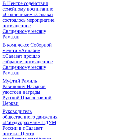
В Центре содействия
семейному воспитанию
«Солнечный» г.Салават
состоялось мероприятие,
посвященное
Священному месяцу
Рамазан
В комплексе Соборной
мечети «Аннаби»
г.Салават прошло
собрание, посвященное
Священному месяцу
Рамазан
Муфтий Рамиль
Равилович Насыров
удостоен награды
Русской Православной
Церкви
Руководитель
общественного движения
«Гибадуррахман» ЦДУМ
России в г.Салават
посетил Центр