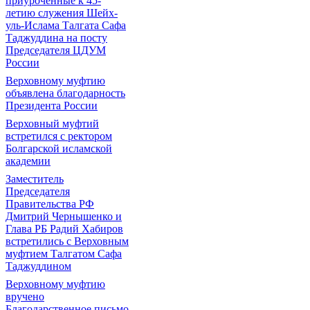
приуроченные к 45-
летию служения Шейх-
уль-Ислама Талгата Сафа
Таджуддина на посту
Председателя ЦДУМ
России
Верховному муфтию
объявлена благодарность
Президента России
Верховный муфтий
встретился с ректором
Болгарской исламской
академии
Заместитель
Председателя
Правительства РФ
Дмитрий Чернышенко и
Глава РБ Радий Хабиров
встретились с Верховным
муфтием Талгатом Сафа
Таджуддином
Верховному муфтию
вручено
Благодарственное письмо