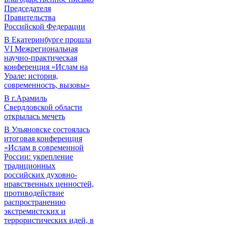
Председателя
Правительства
Российской Федерации
В Екатеринбурге прошла
VI Межрегиональная
научно-практическая
конференция «Ислам на
Урале: история,
современность, вызовы»
В г.Арамиль
Свердловской области
открылась мечеть
В Ульяновске состоялась
итоговая конференция
«Ислам в современной
России: укрепление
традиционных
российских духовно-
нравственных ценностей,
противодействие
распространению
экстремистских и
террористических идей, в