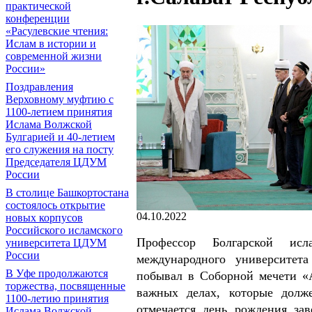
практической
конференции
«Расулевские чтения:
Ислам в истории и
современной жизни
России»
Поздравления
Верховному муфтию с
1100-летием принятия
Ислама Волжской
Булгарией и 40-летием
его служения на посту
Председателя ЦДУМ
России
В столице Башкортостана
состоялось открытие
04.10.2022
новых корпусов
Российского исламского
Профессор Болгарской ис
университета ЦДУМ
России
международного университет
В Уфе продолжаются
побывал в Соборной мечети «А
торжества, посвященные
важных делах, которые долже
1100-летию принятия
отмечается день рождения за
Ислама Волжской