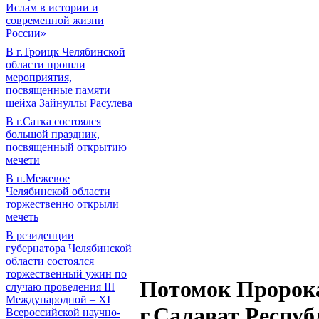
Ислам в истории и
современной жизни
России»
В г.Троицк Челябинской
области прошли
мероприятия,
посвященные памяти
шейха Зайнуллы Расулева
В г.Сатка состоялся
большой праздник,
посвященный открытию
мечети
В п.Межевое
Челябинской области
торжественно открыли
мечеть
В резиденции
губернатора Челябинской
области состоялся
торжественный ужин по
Потомок Пророка 
случаю проведения III
Международной – XI
г.Салават Респу
Всероссийской научно-