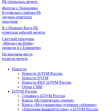
РБ открылась мечеть
Жители с.Тюрюшево
Буздякского района РБ
дружно отметили
праздник
В с.Нижние Киги РБ
отметили юбилей мечети
Светлый праздник
«Маулид ан-Наби»
провели в с.Ермекеево
На высоком месте
возвели мечеть
Новости
Новости ЦДУМ России
Новости РДУМ
Новости РИУ ЦДУМ России
Обзор СМИ
ЦДУМ России
Справка о ЦДУМ России
Книга «Исторические очерки»
Книга «Мусульманское духовное собрание»
«Панорама Башкортостана» о ЦДУМ России