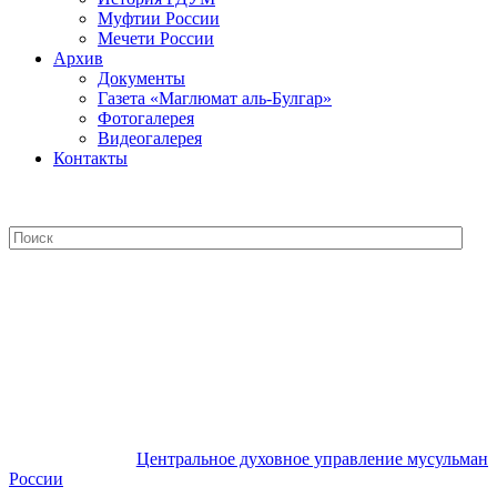
Муфтии России
Мечети России
Архив
Документы
Газета «Маглюмат аль-Булгар»
Фотогалерея
Видеогалерея
Контакты
Центральное духовное управление
мусульман России
Центральное духовное управление мусульман
России