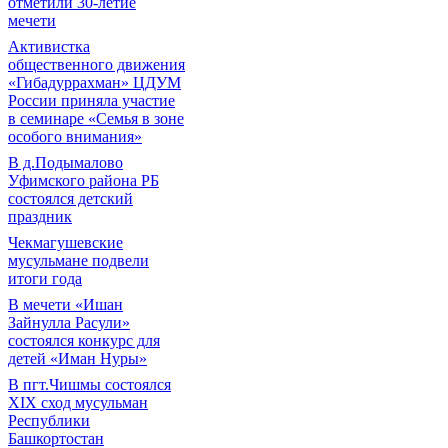
отметили 30-летие
мечети
Активистка
общественного движения
«Гибадуррахман» ЦДУМ
России приняла участие
в семинаре «Семья в зоне
особого внимания»
В д.Подымалово
Уфимского района РБ
состоялся детский
праздник
Чекмагушевские
мусульмане подвели
итоги года
В мечети «Ишан
Зайнулла Расули»
состоялся конкурс для
детей «Иман Нуры»
В пгт.Чишмы состоялся
XIX сход мусульман
Республики
Башкортостан