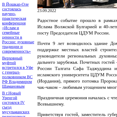
В Йошкар-Оле
состоялась
23.09.2022
научно-
практическая
Радостное событие прошло в рамка
конференция
Ислама Волжской Булгарией и 40-ле
«Ислам и
посту Председателя ЦДУМ России.
семейные
ценности в
России: духовные
Почти 9 лет возводилось здание До
традиции и
поддержке местных властей строите
современность»
руководители региональных духовны
Верховный
дальнего зарубежья. Почетных госте
муфтий
встретился в Уфе
России Талгата Сафа Таджуддина и
с генерал-
исламского университета ЦДУМ Росси
полковником ВС
(Иордания), прямого потомка Пророка
РФ Владимиром
Шамановым
чак-чаком – любимым угощением мног
В г.Новый
Праздничная церемония началась с чт
Уренгой
состоялся IV
Всевышнему.
съезд
мусульманских
Приветствуя гостей, заместитель гу
религиозных