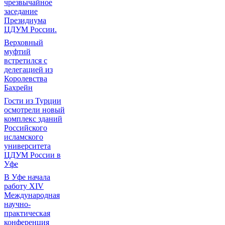
чрезвычайное
заседание
Президиума
ЦДУМ России.
Верховный
муфтий
встретился с
делегацией из
Королевства
Бахрейн
Гости из Турции
осмотрели новый
комплекс зданий
Российского
исламского
университета
ЦДУМ России в
Уфе
В Уфе начала
работу XIV
Международная
научно-
практическая
конференция