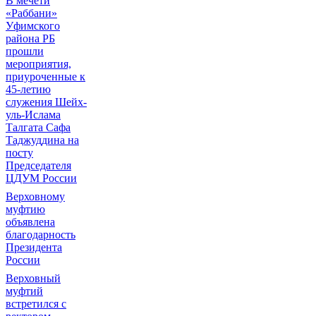
В мечети
«Раббани»
Уфимского
района РБ
прошли
мероприятия,
приуроченные к
45-летию
служения Шейх-
уль-Ислама
Талгата Сафа
Таджуддина на
посту
Председателя
ЦДУМ России
Верховному
муфтию
объявлена
благодарность
Президента
России
Верховный
муфтий
встретился с