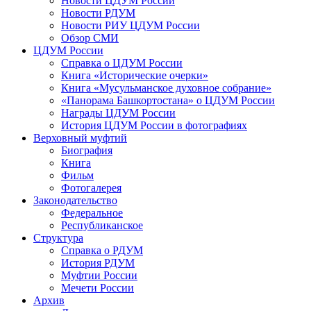
Новости ЦДУМ России
Новости РДУМ
Новости РИУ ЦДУМ России
Обзор СМИ
ЦДУМ России
Справка о ЦДУМ России
Книга «Исторические очерки»
Книга «Мусульманское духовное собрание»
«Панорама Башкортостана» о ЦДУМ России
Награды ЦДУМ России
История ЦДУМ России в фотографиях
Верховный муфтий
Биография
Книга
Фильм
Фотогалерея
Законодательство
Федеральное
Республиканское
Структура
Справка о РДУМ
История РДУМ
Муфтии России
Мечети России
Архив