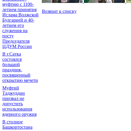
муфтию с 1100-
летием принятия
Возврат к списку
Ислама Волжской
Булгарией и 40-
летием его
служения на
посту
Председателя
ЦДУМ России
В г.Сатка
состоялся
большой
праздник,
посвященный
открытию мечети
Муфтий
Таджуддин
призвал не
допустить
использования
ядерного оружия
В столице
Башкортостана