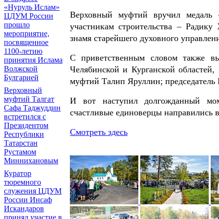
«Нуруль Ислам»
Верховный муфтий вручил медаль 
ЦДУМ России
прошло
участникам строительства – Радику
мероприятие,
знамя старейшего духовного управлен
посвященное
1100-летию
С приветственным словом также вы
принятия Ислама
Челябинской и Курганской областей,
Волжской
Булгарией
муфтий Талип Яруллин; председатель
Верховный
муфтий Талгат
И вот наступил долгожданный мом
Сафа Таджуддин
счастливые единоверцы направились в
встретился с
Президентом
Смотреть здесь
Республики
Татарстан
Рустамом
Миннихановым
Куратор
тюремного
служения ЦДУМ
России Инсаф
Искандаров
принял участие в