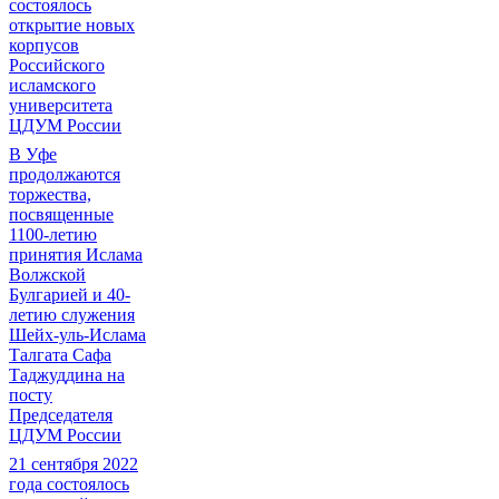
состоялось
открытие новых
корпусов
Российского
исламского
университета
ЦДУМ России
В Уфе
продолжаются
торжества,
посвященные
1100-летию
принятия Ислама
Волжской
Булгарией и 40-
летию служения
Шейх-уль-Ислама
Талгата Сафа
Таджуддина на
посту
Председателя
ЦДУМ России
21 сентября 2022
года состоялось