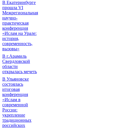
В Екатеринбурге
прошла VI
Межрегиональная
научно-
практическая
конференция
«Ислам на Урале:
история,
современность,
вызовы»
В г.Арамиль
Свердловской
области
открылась мечеть
В Ульяновске
состоялась
итоговая
конференция
«Ислам в
современной
России:
укрепление
традиционных
российских