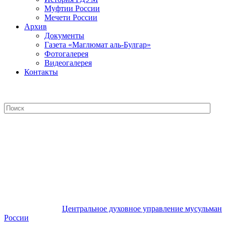
Муфтии России
Мечети России
Архив
Документы
Газета «Маглюмат аль-Булгар»
Фотогалерея
Видеогалерея
Контакты
Центральное духовное управление
мусульман России
Центральное духовное управление мусульман
России