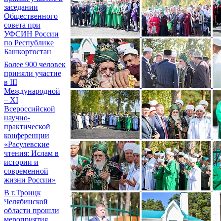
заседании
Общественного
совета при
УФСИН России
по Республике
Башкортостан
Более 900 человек
приняли участие
в III
Международной
– XI
Всероссийской
научно-
практической
конференции
«Расулевские
чтения: Ислам в
истории и
современной
жизни России»
В г.Троицк
Челябинской
области прошли
мероприятия,