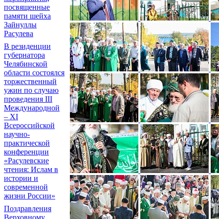
посвященные
памяти шейха
Зайнуллы
Расулева
В резиденции
губернатора
Челябинской
области состоялся
торжественный
ужин по случаю
проведения III
Международной
– XI
Всероссийской
научно-
практической
конференции
«Расулевские
чтения: Ислам в
истории и
современной
жизни России»
Поздравления
Верховному