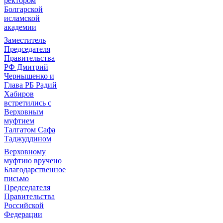
ректором
Болгарской
исламской
академии
Заместитель
Председателя
Правительства
РФ Дмитрий
Чернышенко и
Глава РБ Радий
Хабиров
встретились с
Верховным
муфтием
Талгатом Сафа
Таджуддином
Верховному
муфтию вручено
Благодарственное
письмо
Председателя
Правительства
Российской
Федерации