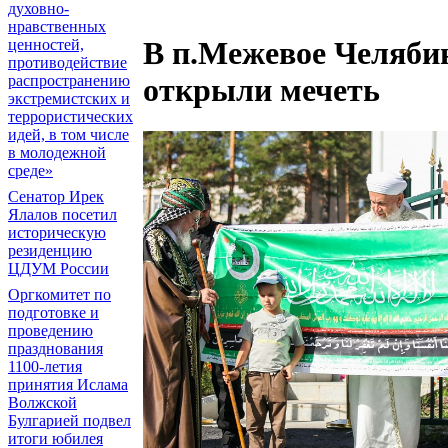
духовно-
нравственных
В п.Межевое Челяби
ценностей,
противодействие
распространению
открыли мечеть
экстремистских и
террористических
идей, в том числе
в молодежной
среде»
Сенатор Ирек
Ялалов посетил
историческую
резиденцию
ЦДУМ России
Оргкомитет по
подготовке и
проведению
празднования
1100-летия
принятия Ислама
Волжской
Булгарией подвел
итоги юбилея