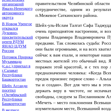
правительством Челябинской област
организаций
Ямало-Ненецкого
сотрудничестве, одним из результ
автономного
п.Межевое Саткинского района.
округа
В Новом Уренгое
Шейх-уль-Ислам Талгат Сафа Таджудд
открылся
очень приподнятом настроении, и воз
Духовно-
страны Владимира Владимировича П
просветительский
центр РДУМ
предками. Так сложилась судьба: Росс
ЯНАО ЦДУМ
они были огромными, и на всех хвати
России
сейчас к вам ехали, и некоторые наши
Потомок Пророка
местных жителей это обычный вид. Я
Мухаммада
(с.а.с.) приехал в
поражен этой красотой, и с тех пор
г.Салават
предназначении человека: «Когда Вс
Республики
предок произнес первое слово – Альха
Башкортостан
ты и создан». Вот для чего мы в это
Шейх Ассаиди
держать веру в чистоте, не испачк
посетил
г.Октябрьский
свободны, следуем за Посланником Ал
Республики
«Мечеть – место поклонения Всевышн
Башкортостан
изумительном месте, Всевышний воздас
В медресе