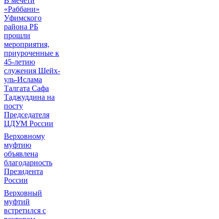
В мечети
«Раббани»
Уфимского
района РБ
прошли
мероприятия,
приуроченные к
45-летию
служения Шейх-
уль-Ислама
Талгата Сафа
Таджуддина на
посту
Председателя
ЦДУМ России
Верховному
муфтию
объявлена
благодарность
Президента
России
Верховный
муфтий
встретился с