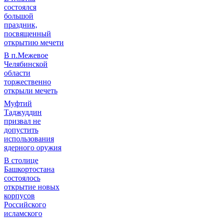
состоялся
большой
праздник,
посвященный
открытию мечети
В п.Межевое
Челябинской
области
торжественно
открыли мечеть
Муфтий
Таджуддин
призвал не
допустить
использования
ядерного оружия
В столице
Башкортостана
состоялось
открытие новых
корпусов
Российского
исламского