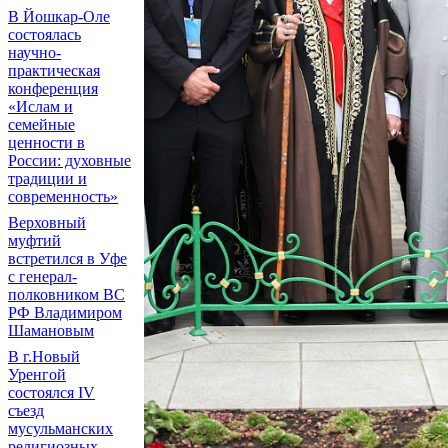
В Йошкар-Оле
состоялась
научно-
практическая
конференция
«Ислам и
семейные
ценности в
России: духовные
традиции и
современность»
Верховный
муфтий
встретился в Уфе
с генерал-
полковником ВС
РФ Владимиром
Шамановым
В г.Новый
Уренгой
состоялся IV
съезд
мусульманских
религиозных