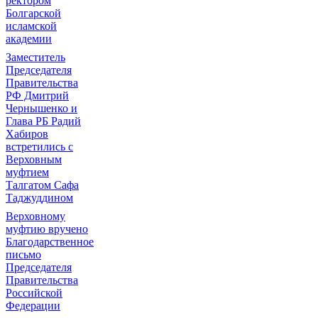
ректором
Болгарской
исламской
академии
Заместитель
Председателя
Правительства
РФ Дмитрий
Чернышенко и
Глава РБ Радий
Хабиров
встретились с
Верховным
муфтием
Талгатом Сафа
Таджуддином
Верховному
муфтию вручено
Благодарственное
письмо
Председателя
Правительства
Российской
Федерации