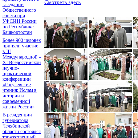
Смотреть здесь
заседании
Общественного
совета при
УФСИН России
по Республике
Башкортостан
Более 900 человек
приняли участие
в III
Международной –
XI Всероссийской
научно-
практической
конференции
«Расулевские
чтения: Ислам в
истории и
современной
жизни России»
В резиденции
губернатора
Челябинской
области состоялся
торжественный