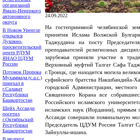
организаций
Ямало-Ненецкого
24.09.2022
автономного
округа
На гостеприимной челябинской зем
В Новом Уренгое
принятия Ислама Волжской Булгар
открылся
Духовно-
Таджуддина на посту Председател
просветительский
преподавателей религиозных дисцип
центр РДУМ
зарубежья приняли участие в трад
ЯНАО ЦДУМ
России
Верховный муфтий Талгат Сафа Таджу
г.Троицк, где находится могила велик
Потомок Пророка
Мухаммада (с.а.с.)
суфийского
братства Накшбандийа-Х
приехал в
городской Администрации, местного 
г.Салават
Священного Корана все собравшиес
Республики
Башкортостан
Российского исламского университе
Шейх Ассаиди
исламских наук (Иордания), прямым 
посетил
Ассаиди совершили поминальную моли
г.Октябрьский
Председатель ЦДУМ России Талгат С
Республики
Башкортостан
Зайнуллы-ишана.
В медресе