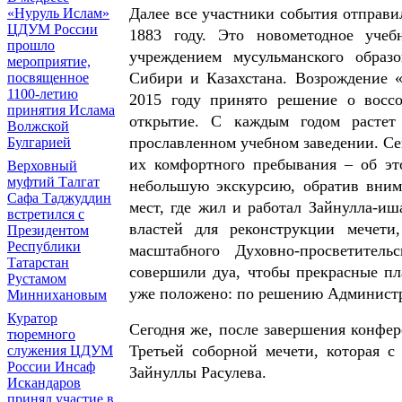
Далее все участники события отправи
«Нуруль Ислам»
ЦДУМ России
1883 году. Это новометодное уче
прошло
учреждением мусульманского образ
мероприятие,
Сибири и Казахстана. Возрождение 
посвященное
1100-летию
2015 году принято решение о воссо
принятия Ислама
открытие. С каждым годом растет
Волжской
прославленном учебном заведении. Сег
Булгарией
их комфортного пребывания – об эт
Верховный
муфтий Талгат
небольшую экскурсию, обратив вним
Сафа Таджуддин
мест, где жил и работал Зайнулла-и
встретился с
властей для реконструкции мечети
Президентом
Республики
масштабного Духовно-просветител
Татарстан
совершили дуа, чтобы прекрасные п
Рустамом
уже положено: по решению Администра
Миннихановым
Куратор
Сегодня же, после завершения конфер
тюремного
Третьей соборной мечети, которая 
служения ЦДУМ
России Инсаф
Зайнуллы Расулева.
Искандаров
принял участие в