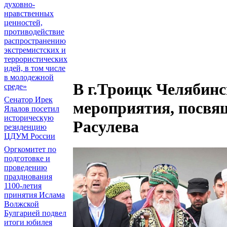
духовно-
нравственных
ценностей,
противодействие
распространению
экстремистских и
террористических
идей, в том числе
в молодежной
В г.Троицк Челябин
среде»
Сенатор Ирек
мероприятия, посвя
Ялалов посетил
историческую
Расулева
резиденцию
ЦДУМ России
Оргкомитет по
подготовке и
проведению
празднования
1100-летия
принятия Ислама
Волжской
Булгарией подвел
итоги юбилея