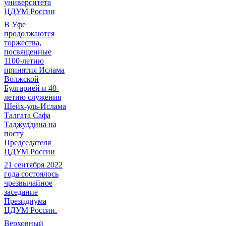
университета
ЦДУМ России
В Уфе
продолжаются
торжества,
посвященные
1100-летию
принятия Ислама
Волжской
Булгарией и 40-
летию служения
Шейх-уль-Ислама
Талгата Сафа
Таджуддина на
посту
Председателя
ЦДУМ России
21 сентября 2022
года состоялось
чрезвычайное
заседание
Президиума
ЦДУМ России.
Верховный