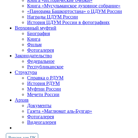
Книга «Исторические очерки»
Книга «Мусульманское духовное собрание»
«Панорама Башкортостана» о ЦДУМ России
Награды ЦДУМ России
История ЦДУМ России в фотографиях
Верховный муфтий
Биография
Книга
Фильм
Фотогалерея
Законодательство
Федеральное
Республиканское
Структура
Справка о РДУМ
История РДУМ
Муфтии России
Мечети России
Архив
Документы
Газета «Маглюмат аль-Булгар»
Фотогалерея
Видеогалерея
Версия для ПК