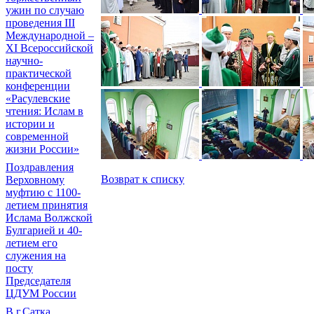
ужин по случаю
проведения III
Международной –
XI Всероссийской
научно-
практической
конференции
«Расулевские
чтения: Ислам в
истории и
современной
жизни России»
Поздравления
Возврат к списку
Верховному
муфтию с 1100-
летием принятия
Ислама Волжской
Булгарией и 40-
летием его
служения на
посту
Председателя
ЦДУМ России
В г.Сатка