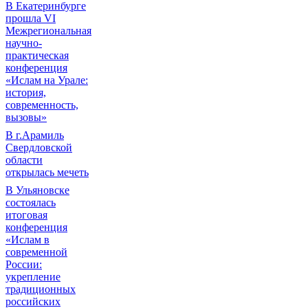
В Екатеринбурге
прошла VI
Межрегиональная
научно-
практическая
конференция
«Ислам на Урале:
история,
современность,
вызовы»
В г.Арамиль
Свердловской
области
открылась мечеть
В Ульяновске
состоялась
итоговая
конференция
«Ислам в
современной
России:
укрепление
традиционных
российских