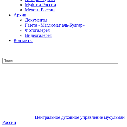
Муфтии России
Мечети России
Архив
Документы
Газета «Маглюмат аль-Булгар»
Фотогалерея
Видеогалерея
Контакты
Центральное духовное управление
мусульман России
Центральное духовное управление мусульман
России