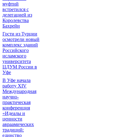
муфтий
встретился с
делегацией из
Королевства
Бахрейн
Гости из Турции
осмотрели новый
комплекс зданий
Российского
исламского
университета
ЦДУМ России в
Уфе
В Уфе начала
работу XIV
Международная
научно-
практическая
конференция
«Идеалы и
ценности
авраамических
традиций:
единство