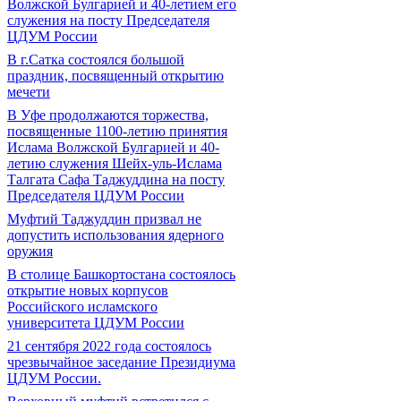
Волжской Булгарией и 40-летием его
служения на посту Председателя
ЦДУМ России
В г.Сатка состоялся большой
праздник, посвященный открытию
мечети
В Уфе продолжаются торжества,
посвященные 1100-летию принятия
Ислама Волжской Булгарией и 40-
летию служения Шейх-уль-Ислама
Талгата Сафа Таджуддина на посту
Председателя ЦДУМ России
Муфтий Таджуддин призвал не
допустить использования ядерного
оружия
В столице Башкортостана состоялось
открытие новых корпусов
Российского исламского
университета ЦДУМ России
21 сентября 2022 года состоялось
чрезвычайное заседание Президиума
ЦДУМ России.