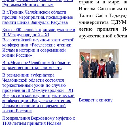
стране и в мире, в
Рустамом Миннихановым
Иреком Сагитовым с
В г.Троицк Челябинской области
Талгат Сафа Таджудд
прошли мероприятия, посвященные
университета ЦДУМ 
памяти шейха Зайнуллы Расулева
летию принятия Ис
Более 900 человек приняли участие в
III Международной – XI
дружественной обста
Всероссийской научно-практической
конференции «Расулевские чтения:
Ислам в истории и современной
жизни России»
В п.Межевое Челябинской области
торжественно открыли мечеть
В резиденции губернатора
Челябинской области состоялся
торжественный ужин по случаю
проведения III Международной – XI
Всероссийской научно-практической
Возврат к списку
конференции «Расулевские чтения:
Ислам в истории и современной
жизни России»
Поздравления Верховному муфтию с
1100-летием принятия Ислама