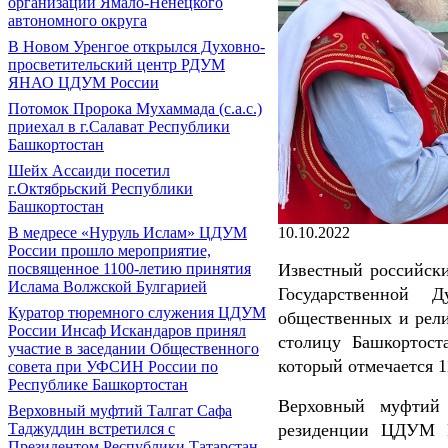
организаций Ямало-Ненецкого
автономного округа
В Новом Уренгое открылся Духовно-
просветительский центр РДУМ
ЯНАО ЦДУМ России
Потомок Пророка Мухаммада (с.а.с.)
приехал в г.Салават Республики
Башкортостан
Шейх Ассаиди посетил
г.Октябрьский Республики
Башкортостан
В медресе «Нуруль Ислам» ЦДУМ
10.10.2022
России прошло мероприятие,
посвященное 1100-летию принятия
Известный российски
Ислама Волжской Булгарией
Государственной 
Куратор тюремного служения ЦДУМ
общественных и рел
России Инсаф Искандаров принял
столицу Башкортост
участие в заседании Общественного
который отмечается 1
совета при УФСИН России по
Республике Башкортостан
Верховный муфтий 
Верховный муфтий Талгат Сафа
Таджуддин встретился с
резиденции ЦДУМ Р
Президентом Республики Татарстан