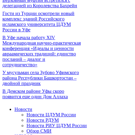
Верховный муфтий встретился с
делегацией из Королевства Бахрейн
Гости из Турции осмотрели новый
комплекс зданий Российского
исламского университета ЦДУМ
России в Уфе
В Уфе начала работу XIV
Международная научно-практическая
конференция «Идеалы и ценности
авраамических традиций: единство
посланий – диалог и
сотрудничество»
У мусульман села Зубово Уфимского
района Республики Башкортостан –
двойной праздник
В Демском районе Уфы скоро
появится еще один Дом Аллаха
Новости
Новости ЦДУМ России
Новости РДУМ
Новости РИУ ЦДУМ России
Обзор СМИ