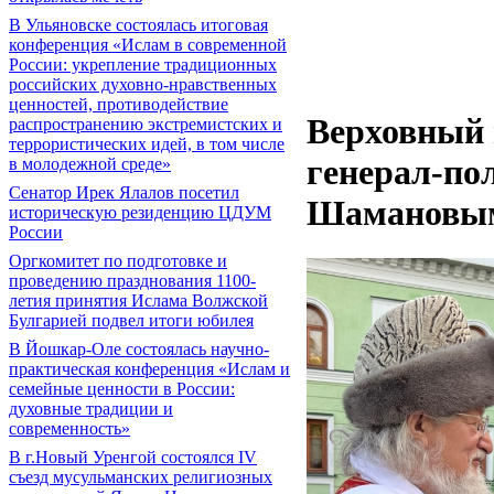
В Ульяновске состоялась итоговая
конференция «Ислам в современной
России: укрепление традиционных
российских духовно-нравственных
ценностей, противодействие
Верховный 
распространению экстремистских и
террористических идей, в том числе
генерал-п
в молодежной среде»
Сенатор Ирек Ялалов посетил
Шамановы
историческую резиденцию ЦДУМ
России
Оргкомитет по подготовке и
проведению празднования 1100-
летия принятия Ислама Волжской
Булгарией подвел итоги юбилея
В Йошкар-Оле состоялась научно-
практическая конференция «Ислам и
семейные ценности в России:
духовные традиции и
современность»
В г.Новый Уренгой состоялся IV
съезд мусульманских религиозных