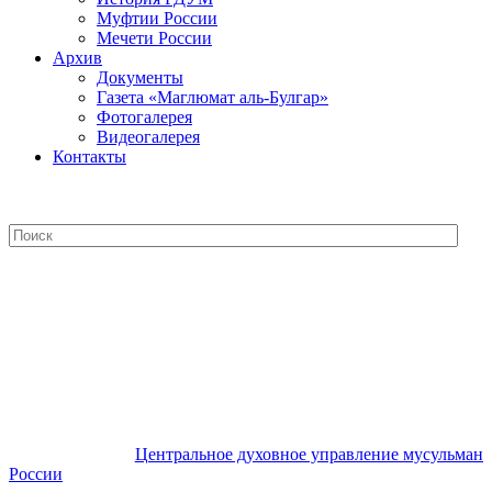
Муфтии России
Мечети России
Архив
Документы
Газета «Маглюмат аль-Булгар»
Фотогалерея
Видеогалерея
Контакты
Центральное духовное управление
мусульман России
Центральное духовное управление мусульман
России