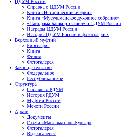
ЦДУМ России
Справка о ЦДУМ России
Книга «Исторические очерки»
Книга «Мусульманское духовное собрание»
«Панорама Башкортостана» о ЦДУМ России
Награды ЦДУМ России
История ЦДУМ России в фотографиях
Верховный муфтий
Биография
Книга
Фильм
Фотогалерея
Законодательство
Федеральное
Республиканское
Структура
Справка о РДУМ
История РДУМ
Муфтии России
Мечети России
Архив
Документы
Газета «Маглюмат аль-Булгар»
Фотогалерея
Видеогалерея