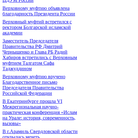
ЦДУМ России
Верховному муфтию объявлена
благодарность Президента России
Верховный муфтий встретился с
ректором Болгарской исламской
академии
Заместитель Председателя
Правительства РФ Дмитрий
Чернышенко и Глава РБ Радий
Хабиров встретились с Верховным
муфтием Талгатом Сафа
Таджуддином
Верховному муфтию вручено
Благодарственное письмо
Председателя Правительства
Российской Федерации
В Екатеринбурге прошла VI
Межрегиональная научно-
практическая конференция «Ислам
на Урале: история, современность,
вызовы»
В г.Арамиль Свердловской области
открылась мечеть