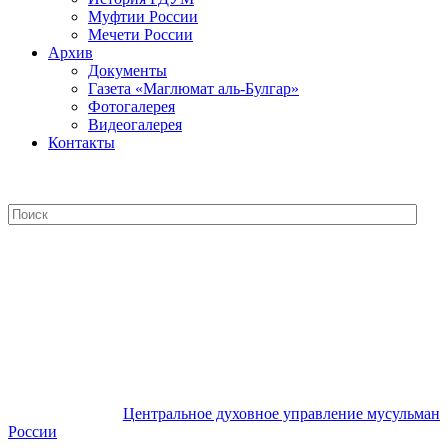
Муфтии России
Мечети России
Архив
Документы
Газета «Маглюмат аль-Булгар»
Фотогалерея
Видеогалерея
Контакты
Центральное духовное управление
мусульман России
Центральное духовное управление мусульман
России