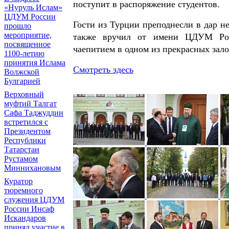
поступит в распоряжение студентов.
«Нуруль Ислам»
ЦДУМ России
Гости из Турции преподнесли в дар 
прошло
мероприятие,
также вручил от имени ЦДУМ Росс
посвященное
чаепитием в одном из прекрасных зало
1100-летию
принятия Ислама
Смотреть здесь
Волжской
Булгарией
Верховный
муфтий Талгат
Сафа Таджуддин
встретился с
Президентом
Республики
Татарстан
Рустамом
Миннихановым
Куратор
тюремного
служения ЦДУМ
России Инсаф
Искандаров
принял участие в