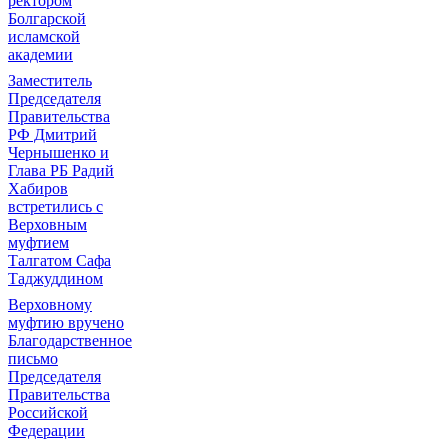
ректором
Болгарской
исламской
академии
Заместитель
Председателя
Правительства
РФ Дмитрий
Чернышенко и
Глава РБ Радий
Хабиров
встретились с
Верховным
муфтием
Талгатом Сафа
Таджуддином
Верховному
муфтию вручено
Благодарственное
письмо
Председателя
Правительства
Российской
Федерации