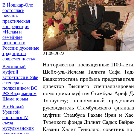
В Йошкар-Оле
состоялась
научно-
практическая
конференция
«Ислам и
семейные
ценности в
России: духовные
традиции и
21.09.2022
современность»
На торжества, посвященные 1100-лет
Верховный
Шейх-уль-Ислама Талгата Сафа Тад
муфтий
встретился в Уфе
Башкортостана прибыла представител
с генерал-
директор Высшего специализирован
полковником ВС
помощники муфтия Стамбула Ариф Дж
РФ Владимиром
Шамановым
Топчуоглу; полномочный предста
В г.Новый
руководитель Стамбульского филиа
Уренгой
муфтии Стамбула Рахми Яран и Хас
состоялся IV
Турецкого фонда Диянат Садык Байрак
съезд
мусульманских
Казани Халит Генюллю; советник по
религиозных