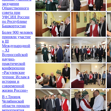
заседании
Общественного
совета при
УФСИН России
по Республике
Башкортостан
Более 900 человек
приняли участие
в III
Международной
– XI
Всероссийской
научно-
практической
конференции
«Расулевские
чтения: Ислам в
истории и
современной
жизни России»
В г.Троицк
Челябинской
области прошли
мероприятия,