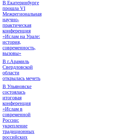
В Екатеринбурге
прошла VI
Межрегиональная
научно-
практическая
конференция
«Ислам на Урале:
история,
современность,
вызовы»
В г.Арамиль
Свердловской
области
открылась мечеть
В Ульяновске
состоялась
итоговая
конференция
«Ислам в
современной
России:
укрепление
традиционных
российских