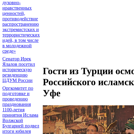
духовно-
нравственных
ценностей,
противодействие
распространению
экстремистских и
террористических
идей, в том числе
в молодежной
среде»
Сенатор Ирек
Ялалов посетил
Гости из Турции осм
историческую
резиденцию
Российского исламс
ЦДУМ России
Оргкомитет по
Уфе
подготовке и
проведению
празднования
1100-летия
принятия Ислама
Волжской
Булгарией подвел
итоги юбилея