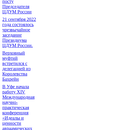
посту
Председателя
ЦДУМ России
21 сентября 2022
года состоялось
чрезвычайное
заседание
Президиума
ЦДУМ России.
Верховный
муфтий
встретился с
делегацией из
Королевства
Бахрейн
В Уфе начала
работу XIV
Международная
научно-
практическая
конференция
«Идеалы и
ценности
авраамических