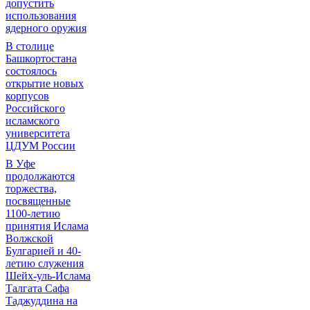
допустить
использования
ядерного оружия
В столице
Башкортостана
состоялось
открытие новых
корпусов
Российского
исламского
университета
ЦДУМ России
В Уфе
продолжаются
торжества,
посвященные
1100-летию
принятия Ислама
Волжской
Булгарией и 40-
летию служения
Шейх-уль-Ислама
Талгата Сафа
Таджуддина на