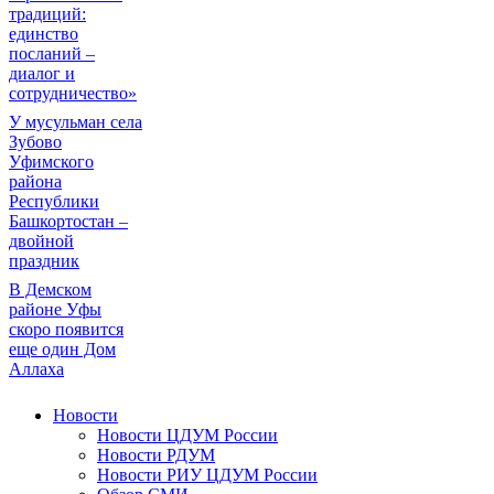
традиций:
единство
посланий –
диалог и
сотрудничество»
У мусульман села
Зубово
Уфимского
района
Республики
Башкортостан –
двойной
праздник
В Демском
районе Уфы
скоро появится
еще один Дом
Аллаха
Новости
Новости ЦДУМ России
Новости РДУМ
Новости РИУ ЦДУМ России