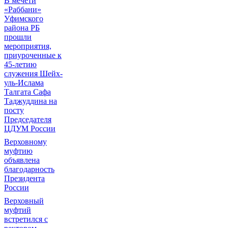
В мечети
«Раббани»
Уфимского
района РБ
прошли
мероприятия,
приуроченные к
45-летию
служения Шейх-
уль-Ислама
Талгата Сафа
Таджуддина на
посту
Председателя
ЦДУМ России
Верховному
муфтию
объявлена
благодарность
Президента
России
Верховный
муфтий
встретился с