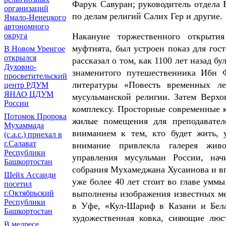
Фарук Савуран; руководитель отдела
организаций
по делам религий Салих Гер и другие.
Ямало-Ненецкого
автономного
округа
Накануне торжественного открытия
муфтията, был устроен показ для го
В Новом Уренгое
открылся
рассказал о том, как 1100 лет назад 
Духовно-
знаменитого путешественника Ибн 
просветительский
литературы «Повесть временных ле
центр РДУМ
ЯНАО ЦДУМ
мусульманской религии. Затем Верх
России
комплексу. Просторные современные 
Потомок Пророка
жилые помещения для преподавател
Мухаммада
вниманием к тем, кто будет жить, 
(с.а.с.) приехал в
г.Салават
внимание привлекла галерея живо
Республики
управления мусульман России, нач
Башкортостан
собрания Мухамеджана Хусаинова и в
Шейх Ассаиди
уже более 40 лет стоит во главе уммы
посетил
г.Октябрьский
выполнены изображения известных ме
Республики
в Уфе, «Кул-Шариф в Казани и Белая
Башкортостан
художественная ковка, сияющие люс
В медресе