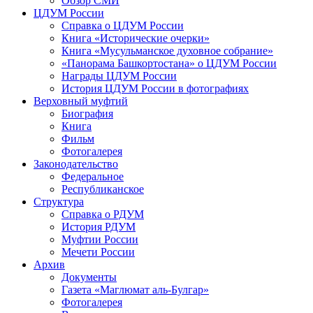
Обзор СМИ
ЦДУМ России
Справка о ЦДУМ России
Книга «Исторические очерки»
Книга «Мусульманское духовное собрание»
«Панорама Башкортостана» о ЦДУМ России
Награды ЦДУМ России
История ЦДУМ России в фотографиях
Верховный муфтий
Биография
Книга
Фильм
Фотогалерея
Законодательство
Федеральное
Республиканское
Структура
Справка о РДУМ
История РДУМ
Муфтии России
Мечети России
Архив
Документы
Газета «Маглюмат аль-Булгар»
Фотогалерея