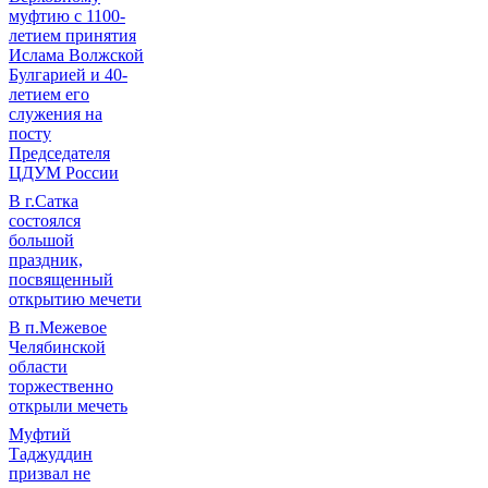
муфтию с 1100-
летием принятия
Ислама Волжской
Булгарией и 40-
летием его
служения на
посту
Председателя
ЦДУМ России
В г.Сатка
состоялся
большой
праздник,
посвященный
открытию мечети
В п.Межевое
Челябинской
области
торжественно
открыли мечеть
Муфтий
Таджуддин
призвал не