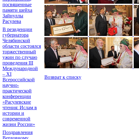
посвященные
памяти шейха
Зайнуллы
Расулева
В резиденции
губернатора
Челябинской
области состоялся
торжественный
ужин по случаю
проведения III
Международной
– XI
Возврат к списку
Всероссийской
научно-
практической
конференции
«Расулевские
чтения: Ислам в
истории и
современной
жизни России»
Поздравления
Верховному