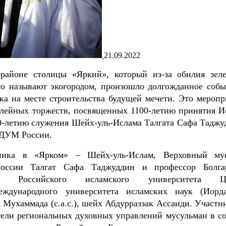
21.09.2022
районе столицы «Яркий», который из-за обилия зел
то называют экогородом, произошло долгожданное собы
ка на месте строительства будущей мечети. Это меропр
илейных торжеств, посвященных 1100-летию принятия И
0-летию служения Шейх-уль-Ислама Талгата Сафа Таджу
ЦДУМ России.
ника в «Ярком» – Шейх-уль-Ислам, Верховный му
оссии Талгат Сафа Таджуддин и профессор Болга
и, Российского исламского университета 
еждународного
университета исламских наук (Иорда
Мухаммада (с.а.с.), шейх Абдурраззак
Ассаиди. Участн
тели региональных духовных управлений мусульман в со