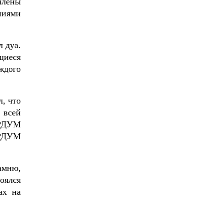
члены
ниями
 дуа.
щиеся
ждого
, что
 всей
 РДУМ
 РДУМ
амню,
оялся
ах на