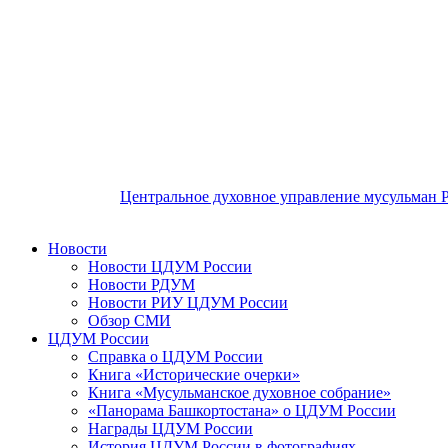
Центральное духовное управление мусульман 
Новости
Новости ЦДУМ России
Новости РДУМ
Новости РИУ ЦДУМ России
Обзор СМИ
ЦДУМ России
Справка о ЦДУМ России
Книга «Исторические очерки»
Книга «Мусульманское духовное собрание»
«Панорама Башкортостана» о ЦДУМ России
Награды ЦДУМ России
История ЦДУМ России в фотографиях