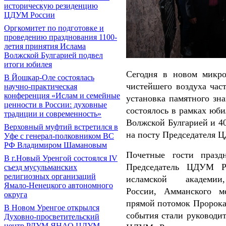
историческую резиденцию
ЦДУМ России
Оргкомитет по подготовке и
проведению празднования 1100-
летия принятия Ислама
Волжской Булгарией подвел
итоги юбилея
Сегодня в новом микро
В Йошкар-Оле состоялась
чистейшего воздуха час
научно-практическая
конференция «Ислам и семейные
установка памятного зна
ценности в России: духовные
состоялось в рамках юб
традиции и современность»
Волжской Булгарией и 4
Верховный муфтий встретился в
на посту Председателя 
Уфе с генерал-полковником ВС
РФ Владимиром Шамановым
Почетные гости празд
В г.Новый Уренгой состоялся IV
Председатель ЦДУМ Р
съезд мусульманских
религиозных организаций
исламской академи
Ямало-Ненецкого автономного
России,
Амманского м
округа
прямой потомок Пророка 
В Новом Уренгое открылся
события стали руководи
Духовно-просветительский
центр РДУМ ЯНАО ЦДУМ