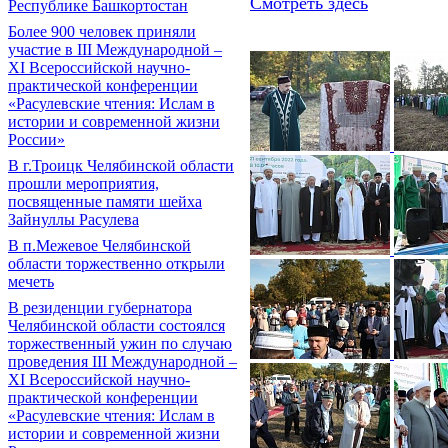
Смотреть здесь
Республике Башкортостан
Более 900 человек приняли
участие в III Международной –
XI Всероссийской научно-
практической конференции
«Расулевские чтения: Ислам в
истории и современной жизни
России»
В г.Троицк Челябинской области
прошли мероприятия,
посвященные памяти шейха
Зайнуллы Расулева
В п.Межевое Челябинской
области торжественно открыли
мечеть
В резиденции губернатора
Челябинской области состоялся
торжественный ужин по случаю
проведения III Международной –
XI Всероссийской научно-
практической конференции
«Расулевские чтения: Ислам в
истории и современной жизни