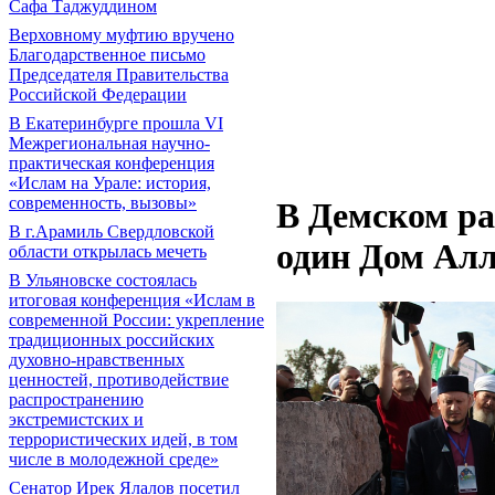
Сафа Таджуддином
Верховному муфтию вручено
Благодарственное письмо
Председателя Правительства
Российской Федерации
В Екатеринбурге прошла VI
Межрегиональная научно-
практическая конференция
«Ислам на Урале: история,
современность, вызовы»
В Демском ра
В г.Арамиль Свердловской
один Дом Ал
области открылась мечеть
В Ульяновске состоялась
итоговая конференция «Ислам в
современной России: укрепление
традиционных российских
духовно-нравственных
ценностей, противодействие
распространению
экстремистских и
террористических идей, в том
числе в молодежной среде»
Сенатор Ирек Ялалов посетил