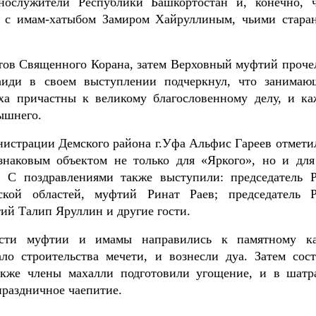
ослужители Республики Башкортостан и, конечно, 
с имам-хатыбом Замиром Хайруллиным, чьими стара
тов Священного Корана, затем Верховный муфтий прочел
иди в своем выступлении подчеркнул, что занимаю
ха причастны к великому благословенному делу, и ка
ышнего.
истрации Демского района г.Уфа Альфис Гареев отметил
знаковым объектом не только для «Яркого», но и для
. С поздравлениями также выступили: председатель
ской областей, муфтий Ринат Раев; председатель
ий Талип Яруллин и другие гости.
асти муфтии и имамы направились к памятному к
о строительства мечети, и вознесли дуа. Затем сост
акже члены махалли подготовили угощение, и в шатр
праздничное чаепитие.