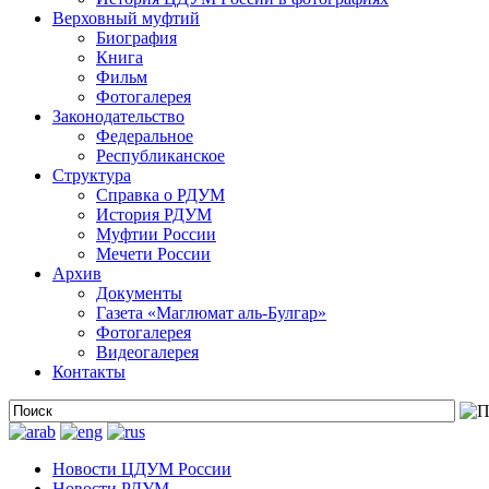
Верховный муфтий
Биография
Книга
Фильм
Фотогалерея
Законодательство
Федеральное
Республиканское
Структура
Справка о РДУМ
История РДУМ
Муфтии России
Мечети России
Архив
Документы
Газета «Маглюмат аль-Булгар»
Фотогалерея
Видеогалерея
Контакты
Новости ЦДУМ России
Новости РДУМ