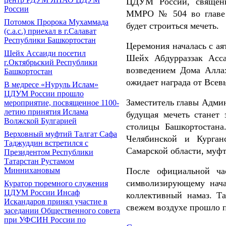
ЦДУМ России, священн
России
ММРО № 504 во главе 
Потомок Пророка Мухаммада
будет строиться мечеть.
(с.а.с.) приехал в г.Салават
Республики Башкортостан
Церемония началась с ая
Шейх Ассаиди посетил
Шейх Абдурраззак Асса
г.Октябрьский Республики
возведением Дома Алла
Башкортостан
ожидает награда от Всев
В медресе «Нуруль Ислам»
ЦДУМ России прошло
Заместитель главы Админ
мероприятие, посвященное 1100-
летию принятия Ислама
будущая мечеть станет 
Волжской Булгарией
столицы Башкортостана
Верховный муфтий Талгат Сафа
Челябинской и Курган
Таджуддин встретился с
Самарской области, муфт
Президентом Республики
Татарстан Рустамом
Миннихановым
После официальной ч
символизирующему начал
Куратор тюремного служения
ЦДУМ России Инсаф
коллективный намаз. Т
Искандаров принял участие в
свежем воздухе прошло 
заседании Общественного совета
при УФСИН России по