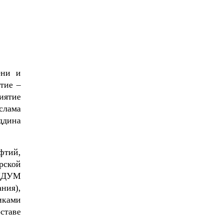
ени и
тие –
иятие
слама
ддина
фтий,
рской
ЦДУМ
ния),
иками
ставе