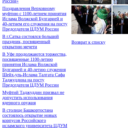
России»
Поздравления Верховному
муфтию с 1100-летием принятия
Ислама Волжской Булгарией и
40-летием его служения на посту
Председателя ЦДУМ России
В г.Сатка состоялся большой
праздник, посвященный
Возврат к списку
открытию мечети
В Уфе продолжаются торжества,
посвященные 1100-летию
принятия Ислама Волжской
Булгарией и 40-летию служения
Шейх-уль-Ислама Талгата Сафа
Таджуддина на посту
Председателя ЦДУМ России
Муфтий Таджуддин призвал не
допустить использования
ядерного оружия
В столице Башкортостана
состоялось открытие новых
корпусов Российского
исламского университета ЦДУМ