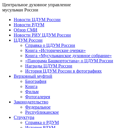
Центральное духовное управление
мусульман России
Новости ЦДУМ России
Новости РДУМ
Обзор СМИ
Новости РИУ ЦДУМ России
ЦДУМ России
Справка о ЦДУМ России
Книга «Исторические очерки»
Книга «Мусульманское духовное собрание»
«Панорама Башкортостана» о ЦДУМ России
Награды ЦДУМ России
История ЦДУМ России в фотографиях
Верховный муфтий
Биография
Книга
Фильм
Фотогалерея
Законодательство
Федеральное
Республиканское
Структура
Справка о РДУМ
История РДУМ