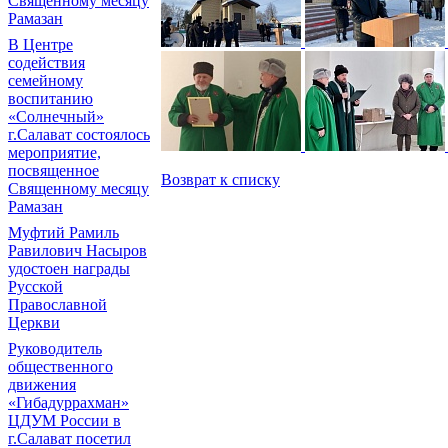
Священному месяцу
Рамазан
В Центре
содействия
семейному
воспитанию
«Солнечный»
г.Салават состоялось
мероприятие,
посвященное
Возврат к списку
Священному месяцу
Рамазан
Муфтий Рамиль
Равилович Насыров
удостоен награды
Русской
Православной
Церкви
Руководитель
общественного
движения
«Гибадуррахман»
ЦДУМ России в
г.Салават посетил