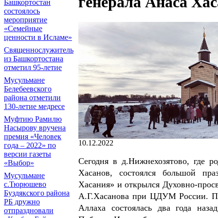
генерала Анаса Ха
Башкортостан
состоялось
мероприятие
«Семейные
ценности в Исламе»
Священнослужитель
из Башкортостана
отметил 95-летие
Мусульмане
Белебеевского
района отметили
130-летие медресе
Муфтию Рамилю
Насырову вручена
премия «Человек
10.12.2022
года – 2022» по
версии газеты
Сегодня в д.Нижнехозятово, где 
«Выбор»
Хасанов, состоялся большой пра
Мусульмане
Хасания» и открылся Духовно-просв
с.Тюрюшево
Буздякского района
А.Г.Хасанова при ЦДУМ России. Пр
РБ дружно
Аллаха состоялась два года наза
отпраздновали