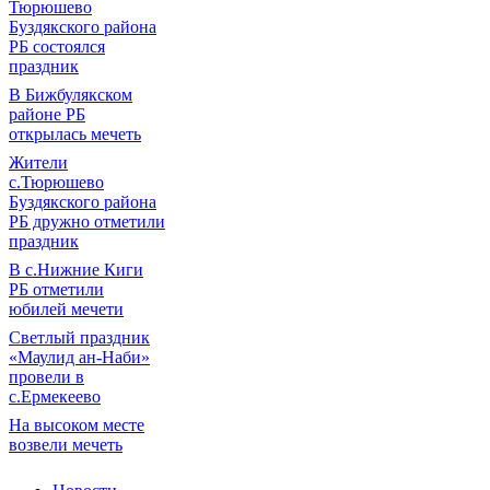
Тюрюшево
Буздякского района
РБ состоялся
праздник
В Бижбулякском
районе РБ
открылась мечеть
Жители
с.Тюрюшево
Буздякского района
РБ дружно отметили
праздник
В с.Нижние Киги
РБ отметили
юбилей мечети
Светлый праздник
«Маулид ан-Наби»
провели в
с.Ермекеево
На высоком месте
возвели мечеть