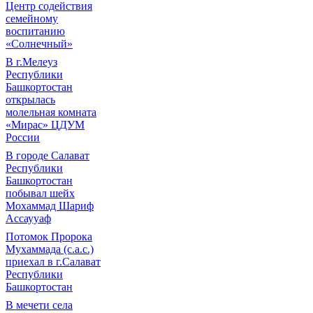
Центр содействия
семейному
воспитанию
«Солнечный»
В г.Мелеуз
Республики
Башкортостан
открылась
молельная комната
«Мирас» ЦДУМ
России
В городе Салават
Республики
Башкортостан
побывал шейх
Мохаммад Шариф
Ассаууаф
Потомок Пророка
Мухаммада (с.а.с.)
приехал в г.Салават
Республики
Башкортостан
В мечети села