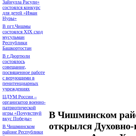
Зайнулла Расули»
состоялся конкурс
для детей «Иман
Нуры»
В пгт.Чишмы
состоялся XIX сход
мусульман
Республики
Башкортостан
В г.Дюртюли
состоялось
совещание,
посвященное работе
с верующими в
пенитенциарных
учреждениях
ЦДУМ России –
организатор военно-
патриотической
В Чишминском рай
игры «Почувствуй
вкус Победы»
открылся Духовно-
В Чишминском
районе Республики