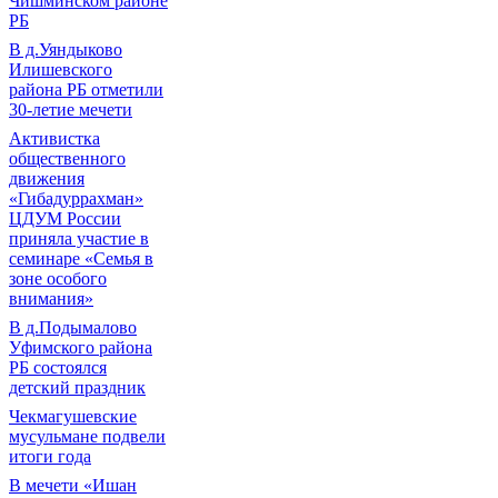
Чишминском районе
РБ
В д.Уяндыково
Илишевского
района РБ отметили
30-летие мечети
Активистка
общественного
движения
«Гибадуррахман»
ЦДУМ России
приняла участие в
семинаре «Семья в
зоне особого
внимания»
В д.Подымалово
Уфимского района
РБ состоялся
детский праздник
Чекмагушевские
мусульмане подвели
итоги года
В мечети «Ишан