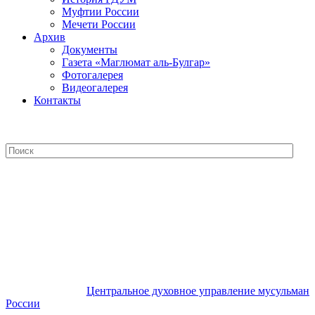
Муфтии России
Мечети России
Архив
Документы
Газета «Маглюмат аль-Булгар»
Фотогалерея
Видеогалерея
Контакты
Центральное духовное управление
мусульман России
Центральное духовное управление мусульман
России