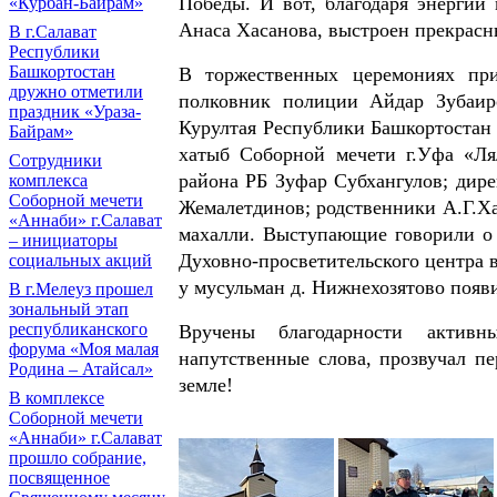
Победы. И вот, благодаря энергии
«Курбан-Байрам»
Анаса Хасанова, выстроен прекрасны
В г.Салават
Республики
Башкортостан
В торжественных церемониях при
дружно отметили
полковник полиции Айдар Зубаиро
праздник «Ураза-
Курултая Республики Башкортостан
Байрам»
хатыб Соборной мечети г.Уфа «Ля
Сотрудники
района РБ Зуфар Субхангулов; дир
комплекса
Соборной мечети
Жемалетдинов; родственники А.Г.Ха
«Аннаби» г.Салават
махалли. Выступающие говорили о 
– инициаторы
Духовно-просветительского центра 
социальных акций
у мусульман д. Нижнехозятово появ
В г.Мелеуз прошел
зональный этап
республиканского
Вручены благодарности активн
форума «Моя малая
напутственные слова, прозвучал 
Родина – Атайсал»
земле!
В комплексе
Соборной мечети
«Аннаби» г.Салават
прошло собрание,
посвященное