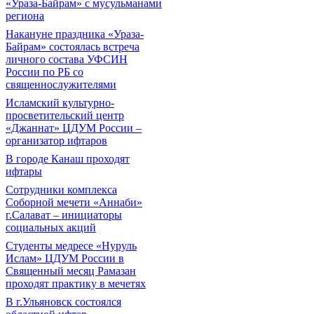
«Ураза-Байрам» с мусульманами
региона
Накануне праздника «Ураза-
Байрам» состоялась встреча
личного состава УФСИН
России по РБ со
священнослужителями
Исламский культурно-
просветительский центр
«Джаннат» ЦДУМ России –
организатор ифтаров
В городе Канаш проходят
ифтары
Сотрудники комплекса
Соборной мечети «Аннаби»
г.Салават – инициаторы
социальных акций
Cтуденты медресе «Нуруль
Ислам» ЦДУМ России в
Священный месяц Рамазан
проходят практику в мечетях
В г.Ульяновск состоялся