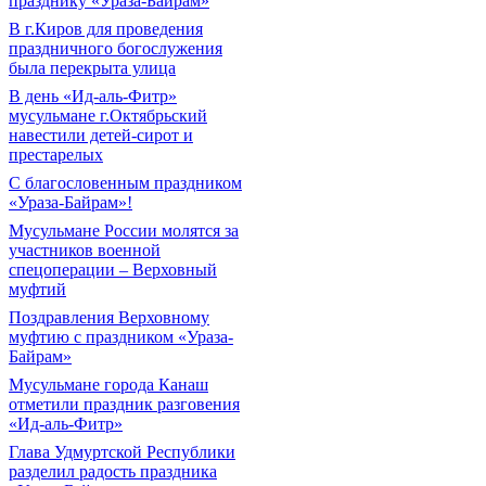
празднику «Ураза-Байрам»
В г.Киров для проведения
праздничного богослужения
была перекрыта улица
В день «Ид-аль-Фитр»
мусульмане г.Октябрьский
навестили детей-сирот и
престарелых
С благословенным праздником
«Ураза-Байрам»!
Мусульмане России молятся за
участников военной
спецоперации – Верховный
муфтий
Поздравления Верховному
муфтию с праздником «Ураза-
Байрам»
Мусульмане города Канаш
отметили праздник разговения
«Ид-аль-Фитр»
Глава Удмуртской Республики
разделил радость праздника