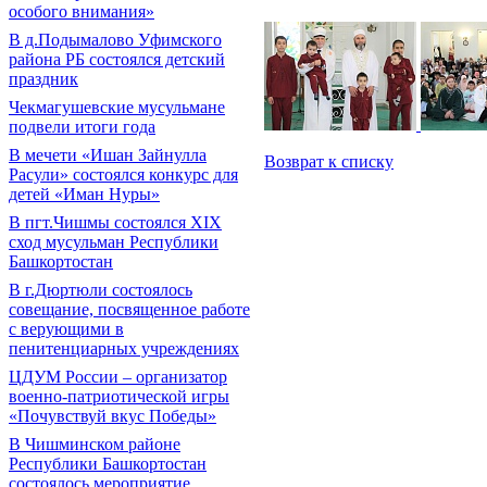
особого внимания»
В д.Подымалово Уфимского
района РБ состоялся детский
праздник
Чекмагушевские мусульмане
подвели итоги года
В мечети «Ишан Зайнулла
Возврат к списку
Расули» состоялся конкурс для
детей «Иман Нуры»
В пгт.Чишмы состоялся XIX
сход мусульман Республики
Башкортостан
В г.Дюртюли состоялось
совещание, посвященное работе
с верующими в
пенитенциарных учреждениях
ЦДУМ России – организатор
военно-патриотической игры
«Почувствуй вкус Победы»
В Чишминском районе
Республики Башкортостан
состоялось мероприятие