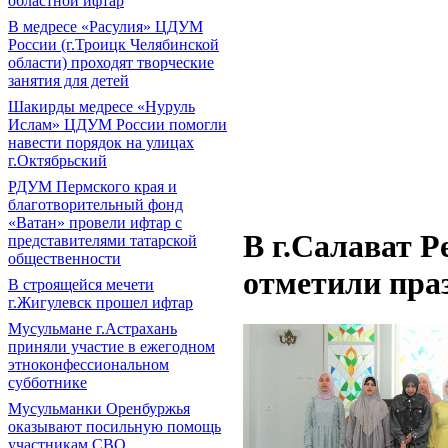
областной ифтар
В медресе «Расулия» ЦДУМ
России (г.Троицк Челябинской
области) проходят творческие
занятия для детей
Шакирды медресе «Нуруль
Ислам» ЦДУМ России помогли
навести порядок на улицах
г.Октябрьский
РДУМ Пермского края и
благотворительный фонд
«Ватан» провели ифтар с
В г.Салават 
представителями татарской
общественности
отметили пра
В строящейся мечети
г.Жигулевск прошел ифтар
Мусульмане г.Астрахань
приняли участие в ежегодном
этноконфессиональном
субботнике
Мусульманки Оренбуржья
оказывают посильную помощь
участникам СВО