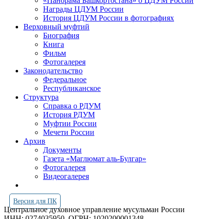
«Панорама Башкортостана» о ЦДУМ России
Награды ЦДУМ России
История ЦДУМ России в фотографиях
Верховный муфтий
Биография
Книга
Фильм
Фотогалерея
Законодательство
Федеральное
Республиканское
Структура
Справка о РДУМ
История РДУМ
Муфтии России
Мечети России
Архив
Документы
Газета «Маглюмат аль-Булгар»
Фотогалерея
Видеогалерея
Версия для ПК
Центральное духовное управление мусульман России
ИНН: 0274035950
ОГРН: 1020200001348