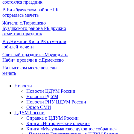
состоялся праздник
В Бижбулякском районе РБ
открылась мечеть
Жители с.Тюрюшево
Буздякского района РБ дружно
отметили праздник
В с.Нижние Киги РБ отметили
юбилей мечети
Светлый праздник «Маулид ан-
Наби» провели в с.Ермекеево
На высоком месте возвели
мечеть
Новости
Новости ЦДУМ России
Новости РДУМ
Новости РИУ ЦДУМ России
Обзор СМИ
ЦДУМ России
Справка о ЦДУМ России
Книга «Исторические очерки»
Книга «Мусульманское духовное собрание»