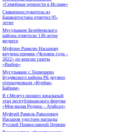
«Семейные ценности в Исламе»
Священнослужитель из
Башкортостана отметил 95-
летие
Мусульмане Белебеевского
района отметили 130-летие
медресе
Муфтию Рамилю Насырову
вручена премия «Человек года –
2022» по версии газеты
«Выбор»
Мусульмане с.Тюрюшево
Буздякского района РБ дружно
отпраздновали «Курбан-
Байрам»
В г.Мелеуз прошел зональный
этап республиканского форума
«Моя малая Родина – Атайсал»
Муфтий Рамиль Равилович
Насыров удостоен награды
Русской Православной Церкви