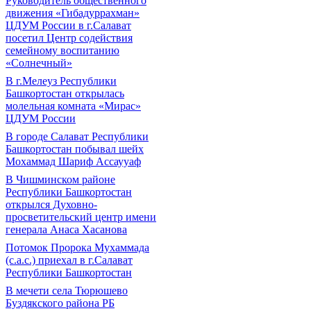
Руководитель общественного
движения «Гибадуррахман»
ЦДУМ России в г.Салават
посетил Центр содействия
семейному воспитанию
«Солнечный»
В г.Мелеуз Республики
Башкортостан открылась
молельная комната «Мирас»
ЦДУМ России
В городе Салават Республики
Башкортостан побывал шейх
Мохаммад Шариф Ассаууаф
В Чишминском районе
Республики Башкортостан
открылся Духовно-
просветительский центр имени
генерала Анаса Хасанова
Потомок Пророка Мухаммада
(с.а.с.) приехал в г.Салават
Республики Башкортостан
В мечети села Тюрюшево
Буздякского района РБ