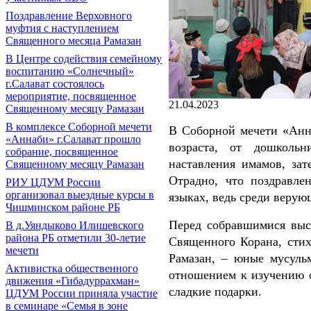
Поздравление Верховного
муфтия с наступлением
Священного месяца Рамазан
В Центре содействия семейному
воспитанию «Солнечный»
г.Салават состоялось
мероприятие, посвященное
21.04.2023
Священному месяцу Рамазан
В комплексе Соборной мечети
В Соборной мечети «Анна
«Аннаби» г.Салават прошло
возраста, от дошколь
собрание, посвященное
наставления имамов, зат
Священному месяцу Рамазан
Отрадно, что поздравле
РИУ ЦДУМ России
организовал выездные курсы в
языках, ведь среди веру
Чишминском районе РБ
Перед собравшимися выс
В д.Уяндыково Илишевского
района РБ отметили 30-летие
Священного Корана, стих
мечети
Рамазан, – юные мусуль
Активистка общественного
отношением к изучению о
движения «Гибадуррахман»
сладкие подарки.
ЦДУМ России приняла участие
в семинаре «Семья в зоне