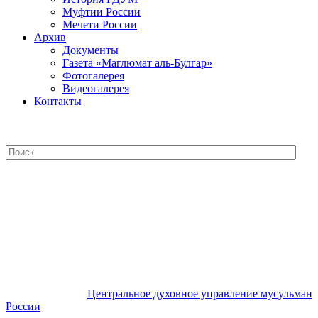
Муфтии России
Мечети России
Архив
Документы
Газета «Маглюмат аль-Булгар»
Фотогалерея
Видеогалерея
Контакты
Центральное духовное управление
мусульман России
Центральное духовное управление мусульман
России