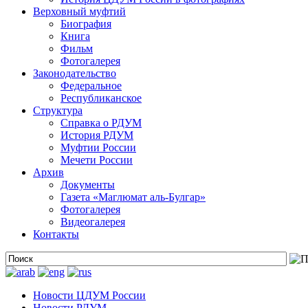
Верховный муфтий
Биография
Книга
Фильм
Фотогалерея
Законодательство
Федеральное
Республиканское
Структура
Справка о РДУМ
История РДУМ
Муфтии России
Мечети России
Архив
Документы
Газета «Маглюмат аль-Булгар»
Фотогалерея
Видеогалерея
Контакты
Новости ЦДУМ России
Новости РДУМ