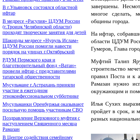
завершены. Несмот
В г.Ульяновск состоялся областной
ифтар
многое сделать, 
общины города.
В медресе «Расулия» ЦДУМ России
(г.Троицк Челябинской области)
проходят творческие занятия для детей
На ифтар, собравш
Шакирды медресе «Нуруль Ислам»
области ЦДУМ Росс
ЦДУМ России помогли навести
Гумеров, Глава гор
порядок на улицах г.Октябрьский
РДУМ Пермского края и
Муфтий Талип Яру
благотворительный фонд «Ватан»
строительство мече
провели ифтар с представителями
правил Поста и к 
татарской общественности
Рамазан нужно ис
Мусульмане г.Астрахань приняли
участие в ежегодном
окружающим и помог
этноконфессиональном субботнике
Илья Сухих вырази
Мусульманки Оренбуржья оказывают
посильную помощь участникам СВО
пройдет в срок, и
Поздравление Верховного муфтия с
разных национальн
наступлением Священного месяца
Рамазан
В Центре содействия семейному