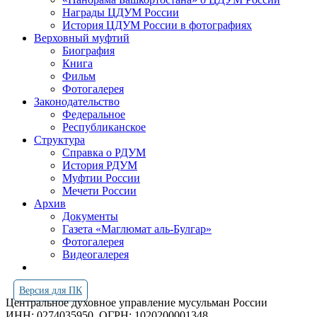
Награды ЦДУМ России
История ЦДУМ России в фотографиях
Верховный муфтий
Биография
Книга
Фильм
Фотогалерея
Законодательство
Федеральное
Республиканское
Структура
Справка о РДУМ
История РДУМ
Муфтии России
Мечети России
Архив
Документы
Газета «Маглюмат аль-Булгар»
Фотогалерея
Видеогалерея
Версия для ПК
Центральное духовное управление мусульман России
ИНН: 0274035950
ОГРН: 1020200001348