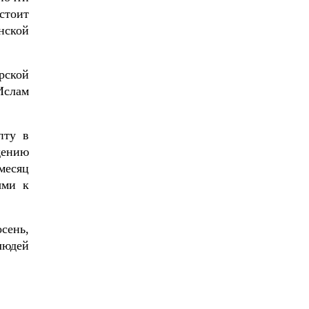
стоит
нской
рской
Ислам
пту в
дению
месяц
ыми к
сень,
людей