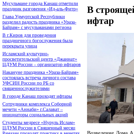
Мусульмане города Канаш отметили
В строяще
праздник разговения «Ид-аль-Фитр»
Глава Удмуртской Республики
ифтар
разделил радость праздника «Ураза-
Байрам» с мусульманами региона
В г.Киров для проведения
праздничного богослужения была
перекрыта улица
Исламский культурно-
просветительский центр «Джаннат»
ЦДУМ России – организатор ифтаров
Накануне праздника «Ураза-Байрам»
состоялась встреча личного состава
УФСИН России по РБ со
священнослужителями
В городе Канаш проходят ифтары
Сотрудники комплекса Соборной
мечети «Аннаби» г.Салават –
инициаторы социальных акций
Cтуденты медресе «Нуруль Ислам»
ЦДУМ России в Священный месяц
Возведение Дома Ал
Рамазан проходят практику в мечетях