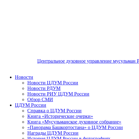
Центральное духовное управление мусульман 
Новости
Новости ЦДУМ России
Новости РДУМ
Новости РИУ ЦДУМ России
Обзор СМИ
ЦДУМ России
Справка о ЦДУМ России
Книга «Исторические очерки»
Книга «Мусульманское духовное собрание»
«Панорама Башкортостана» о ЦДУМ России
Награды ЦДУМ России
История ЦДУМ России в фотографиях