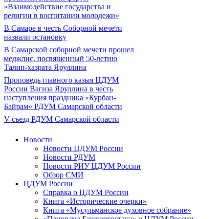
«Взаимодействие государства и
религии в воспитании молодежи»
В Самаре в честь Соборной мечети
назвали остановку
В Самарской соборной мечети прошел
меджлис, посвященный 50-летию
Талип-хазрата Яруллина
Проповедь главного казыя ЦДУМ
России Вагиза Яруллина в честь
наступления праздника «Курбан-
Байрам» РДУМ Самарской области
V съезд РДУМ Самарской области
Новости
Новости ЦДУМ России
Новости РДУМ
Новости РИУ ЦДУМ России
Обзор СМИ
ЦДУМ России
Справка о ЦДУМ России
Книга «Исторические очерки»
Книга «Мусульманское духовное собрание»
«Панорама Башкортостана» о ЦДУМ России