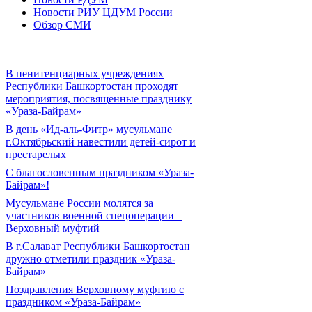
Новости РИУ ЦДУМ России
Обзор СМИ
В пенитенциарных учреждениях
Республики Башкортостан проходят
мероприятия, посвященные празднику
«Ураза-Байрам»
В день «Ид-аль-Фитр» мусульмане
г.Октябрьский навестили детей-сирот и
престарелых
С благословенным праздником «Ураза-
Байрам»!
Мусульмане России молятся за
участников военной спецоперации –
Верховный муфтий
В г.Салават Республики Башкортостан
дружно отметили праздник «Ураза-
Байрам»
Поздравления Верховному муфтию с
праздником «Ураза-Байрам»