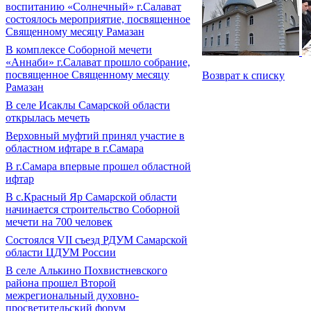
воспитанию «Солнечный» г.Салават
состоялось мероприятие, посвященное
Священному месяцу Рамазан
В комплексе Соборной мечети
«Аннаби» г.Салават прошло собрание,
посвященное Священному месяцу
Возврат к списку
Рамазан
В селе Исаклы Самарской области
открылась мечеть
Верховный муфтий принял участие в
областном ифтаре в г.Самара
В г.Самара впервые прошел областной
ифтар
В с.Красный Яр Самарской области
начинается строительство Соборной
мечети на 700 человек
Состоялся VII съезд РДУМ Самарской
области ЦДУМ России
В селе Алькино Похвистневского
района прошел Второй
межрегиональный духовно-
просветительский форум