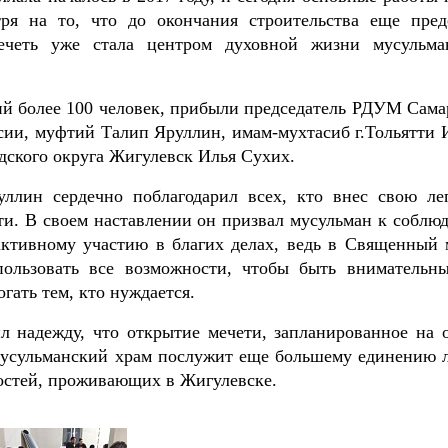
ря на то, что до окончания строительства еще пред
мечеть уже стала центром духовной жизни мусульма
ий более 100 человек, прибыли председатель РДУМ Сама
ии, муфтий Талип Яруллин, имам-мухтасиб г.Тольятти 
одского округа Жигулевск Илья Сухих.
ллин сердечно поблагодарил всех, кто внес свою ле
ти. В своем наставлении он призвал мусульман к соблю
активному участию в благих делах, ведь в Священный 
пользовать все возможности, чтобы быть внимательн
ать тем, кто нуждается.
л надежду, что открытие мечети, запланированное на о
 мусульманский храм послужит еще большему единению 
остей, проживающих в Жигулевске.