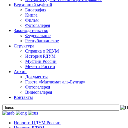
Верховный муфтий
Биография
Книга
Фильм
Фотогалерея
Законодательство
Федеральное
Республиканское
Структура
Справка о РДУМ
История РДУМ
Муфтии России
Мечети России
Архив
Документы
Газета «Маглюмат аль-Булгар»
Фотогалерея
Видеогалерея
Контакты
Новости ЦДУМ России
Новости РДУМ