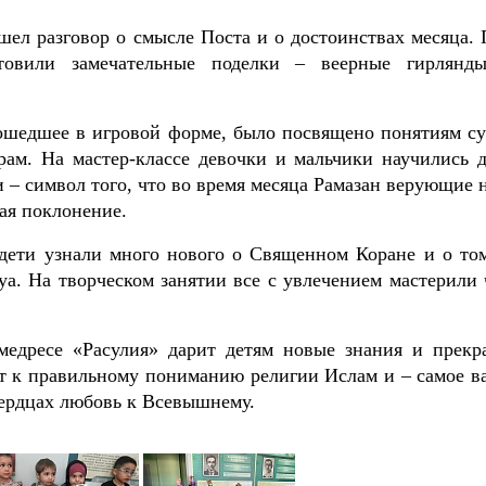
шел разговор о смысле Поста и о достоинствах месяца. 
товили замечательные поделки – веерные гирлянд
рошедшее в игровой форме, было посвящено понятиям су
рам. На мастер-классе девочки и мальчики научились д
– символ того, что во время месяца Рамазан верующие 
ая поклонение.
 дети узнали много нового о Священном Коране и о том
уа. На творческом занятии все с увлечением мастерили 
медресе «Расулия» дарит детям новые знания и прекр
т к правильному пониманию религии Ислам и – самое в
сердцах любовь к Всевышнему.