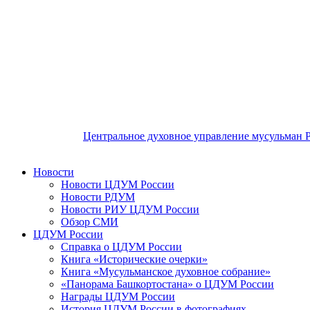
Центральное духовное управление мусульман 
Новости
Новости ЦДУМ России
Новости РДУМ
Новости РИУ ЦДУМ России
Обзор СМИ
ЦДУМ России
Справка о ЦДУМ России
Книга «Исторические очерки»
Книга «Мусульманское духовное собрание»
«Панорама Башкортостана» о ЦДУМ России
Награды ЦДУМ России
История ЦДУМ России в фотографиях