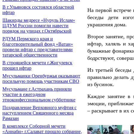
В г.Ульяновск состоялся областной
На первой встрече 
ифтар
беседы дети изго
Шакирды медресе «Нуруль Ислам»
украшения дома.
ЦДУМ России помогли навести
порядок на улицах г.Октябрьский
Второе занятие, п
РДУМ Пермского края и
ифтар, халяль и ха
благотворительный фонд «Ватан»
провели ифтар с представителями
бумажные фонарики 
татарской общественности
бодрствуют, соверш
В строящейся мечети г.Жигулевск
прошел ифтар
Из третьей беседы
Мусульманки Оренбуржья оказывают
правильно делать д
посильную помощь участникам СВО
из бусинок.
Мусульмане г.Астрахань приняли
участие в ежегодном
Каждое занятие в 
этноконфессиональном субботнике
эмоции, приближае
Поздравление Верховного муфтия с
– раскрывает в их 
наступлением Священного месяца
Рамазан
В комплексе Соборной мечети
«Аннаби» г.Салават прошло собрание,