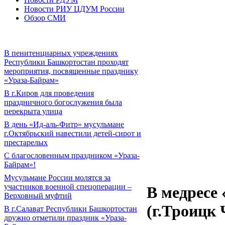
Новости РИУ ЦДУМ России
Обзор СМИ
В пенитенциарных учреждениях
Республики Башкортостан проходят
мероприятия, посвященные празднику
«Ураза-Байрам»
В г.Киров для проведения
праздничного богослужения была
перекрыта улица
В день «Ид-аль-Фитр» мусульмане
г.Октябрьский навестили детей-сирот и
престарелых
С благословенным праздником «Ураза-
Байрам»!
Мусульмане России молятся за
участников военной спецоперации –
В медресе
Верховный муфтий
(г.Троицк 
В г.Салават Республики Башкортостан
дружно отметили праздник «Ураза-