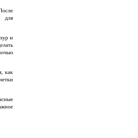
После
ы для
хур и
елать
ночью
, как
четки
асные
ажное