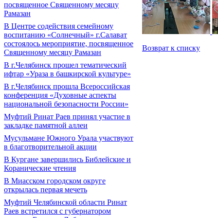
посвященное Священному месяцу
Рамазан
В Центре содействия семейному
воспитанию «Солнечный» г.Салават
состоялось мероприятие, посвященное
Возврат к списку
Священному месяцу Рамазан
В г.Челябинск прошел тематический
ифтар «Ураза в башкирской культуре»
В г.Челябинск прошла Всероссийская
конференция «Духовные аспекты
национальной безопасности России»
Муфтий Ринат Раев принял участие в
закладке памятной аллеи
Мусульмане Южного Урала участвуют
в благотворительной акции
В Кургане завершились Библейские и
Коранические чтения
В Миасском городском округе
открылась первая мечеть
Муфтий Челябинской области Ринат
Раев встретился с губернатором