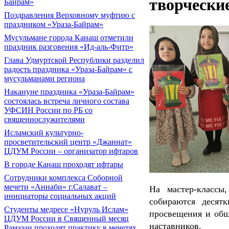
творческие
Байрам»
Поздравления Верховному муфтию с
праздником «Ураза-Байрам»
Мусульмане города Канаш отметили
праздник разговения «Ид-аль-Фитр»
Глава Удмуртской Республики разделил
радость праздника «Ураза-Байрам» с
мусульманами региона
Накануне праздника «Ураза-Байрам»
состоялась встреча личного состава
УФСИН России по РБ со
священнослужителями
Исламский культурно-
просветительский центр «Джаннат»
ЦДУМ России – организатор ифтаров
В городе Канаш проходят ифтары
Сотрудники комплекса Соборной
мечети «Аннаби» г.Салават –
На мастер-классы
инициаторы социальных акций
собираются десят
Cтуденты медресе «Нуруль Ислам»
просвещения и общ
ЦДУМ России в Священный месяц
наставников.
Рамазан проходят практику в мечетях