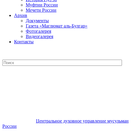
Муфтии России
Мечети России
Архив
Документы
Газета «Маглюмат аль-Булгар»
Фотогалерея
Видеогалерея
Контакты
Центральное духовное управление
мусульман России
Центральное духовное управление мусульман
России