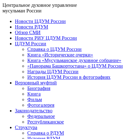
Центральное духовное управление
мусульман России
Новости ЦДУМ России
Новости РДУМ
Обзор СМИ
Новости РИУ ЦДУМ России
ЦДУМ России
Справка о ЦДУМ России
Книга «Исторические очерки»
Книга «Мусульманское духовное собрание»
«Панорама Башкортостана» о ЦДУМ России
Награды ЦДУМ России
История ЦДУМ России в фотографиях
Верховный муфтий
Биография
Книга
Фильм
Фотогалерея
Законодательство
Федеральное
Республиканское
Структура
Справка о РДУМ
История РДУМ