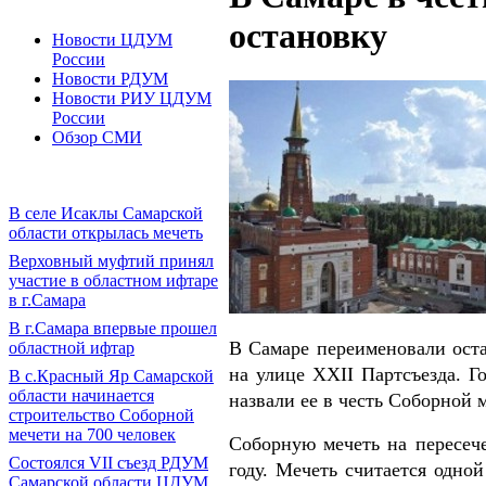
остановку
Новости ЦДУМ
России
Новости РДУМ
Новости РИУ ЦДУМ
России
Обзор СМИ
В селе Исаклы Самарской
области открылась мечеть
Верховный муфтий принял
участие в областном ифтаре
в г.Самара
В г.Самара впервые прошел
В Самаре переименовали ост
областной ифтар
на улице XXII Партсъезда. Г
В с.Красный Яр Самарской
области начинается
назвали ее в честь Соборной 
строительство Соборной
мечети на 700 человек
Соборную мечеть на пересече
Состоялся VII съезд РДУМ
году. Мечеть считается одн
Самарской области ЦДУМ