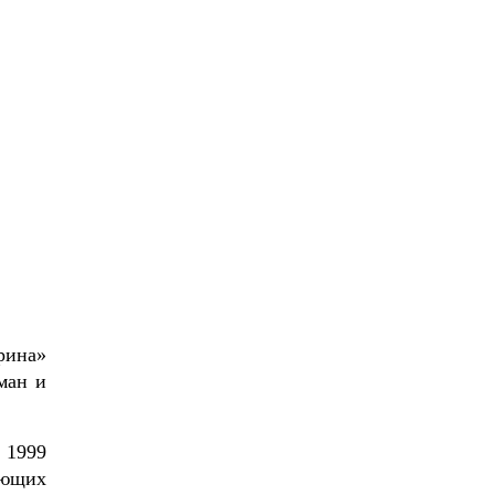
рина»
ман и
 1999
ующих