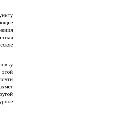
ункту
ующее
чения
стная
еское
новку
 этой
почти
ахмет
ругой
урное