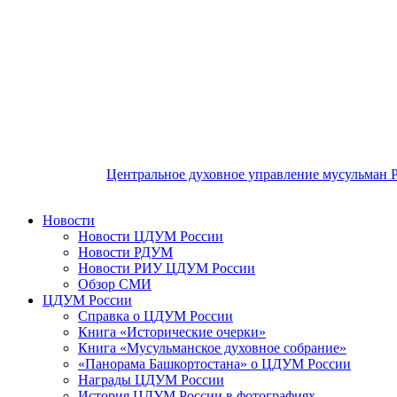
Центральное духовное управление мусульман 
Новости
Новости ЦДУМ России
Новости РДУМ
Новости РИУ ЦДУМ России
Обзор СМИ
ЦДУМ России
Справка о ЦДУМ России
Книга «Исторические очерки»
Книга «Мусульманское духовное собрание»
«Панорама Башкортостана» о ЦДУМ России
Награды ЦДУМ России
История ЦДУМ России в фотографиях