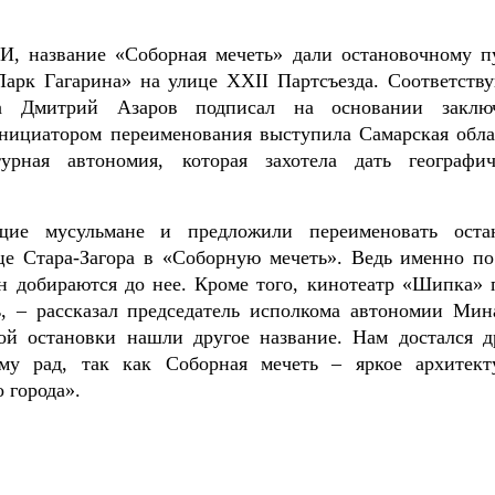
, название «Соборная мечеть» дали остановочному п
Парк Гагарина» на улице XXII Партсъезда. Соответств
да Дмитрий Азаров подписал на основании заклю
нициатором переименования выступила Самарская обла
турная автономия, которая захотела дать географич
ие мусульмане и предложили переименовать оста
е Стара-Загора в «Соборную мечеть». Ведь именно по
н добираются до нее. Кроме того, кинотеатр «Шипка» 
ь, – рассказал председатель исполкома автономии Мин
ой остановки нашли другое название. Нам достался д
му рад, так как Соборная мечеть – яркое архитект
 города».