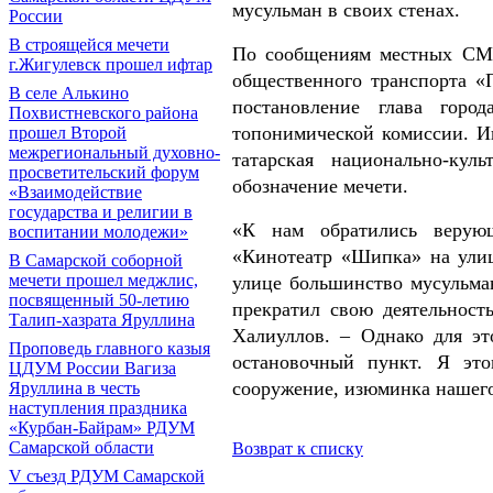
мусульман в своих стенах.
России
В строящейся мечети
По сообщениям местных СМИ
г.Жигулевск прошел ифтар
общественного транспорта «
В селе Алькино
постановление глава горо
Похвистневского района
топонимической комиссии. И
прошел Второй
межрегиональный духовно-
татарская национально-куль
просветительский форум
обозначение мечети.
«Взаимодействие
государства и религии в
«К нам обратились верующ
воспитании молодежи»
«Кинотеатр «Шипка» на улиц
В Самарской соборной
мечети прошел меджлис,
улице большинство мусульма
посвященный 50-летию
прекратил свою деятельност
Талип-хазрата Яруллина
Халиуллов. – Однако для эт
Проповедь главного казыя
остановочный пункт. Я это
ЦДУМ России Вагиза
сооружение, изюминка нашего
Яруллина в честь
наступления праздника
«Курбан-Байрам» РДУМ
Самарской области
Возврат к списку
V съезд РДУМ Самарской