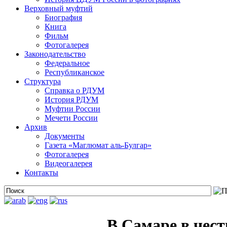
Верховный муфтий
Биография
Книга
Фильм
Фотогалерея
Законодательство
Федеральное
Республиканское
Структура
Справка о РДУМ
История РДУМ
Муфтии России
Мечети России
Архив
Документы
Газета «Маглюмат аль-Булгар»
Фотогалерея
Видеогалерея
Контакты
В Самаре в чест