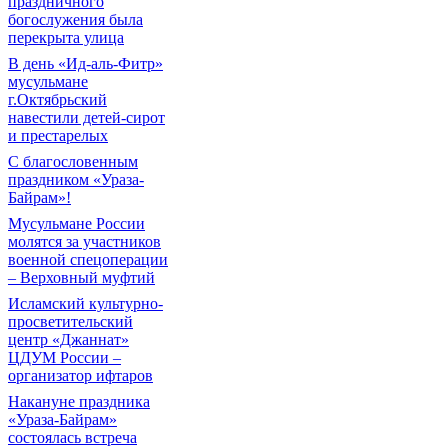
праздничного
богослужения была
перекрыта улица
В день «Ид-аль-Фитр»
мусульмане
г.Октябрьский
навестили детей-сирот
и престарелых
С благословенным
праздником «Ураза-
Байрам»!
Мусульмане России
молятся за участников
военной спецоперации
– Верховный муфтий
Исламский культурно-
просветительский
центр «Джаннат»
ЦДУМ России –
организатор ифтаров
Накануне праздника
«Ураза-Байрам»
состоялась встреча