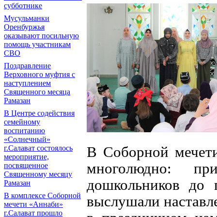
субботнике
Мусульманки
Оренбуржья
оказывают посильную
помощь участникам
СВО
Поздравление
Верховного муфтия с
наступлением
Священного месяца
Рамазан
В Центре содействия
семейному
воспитанию
«Солнечный»
В Соборной мечети
г.Салават состоялось
мероприятие,
многолюдно: пр
посвященное
Священному месяцу
дошкольников до п
Рамазан
В комплексе Соборной
выслушали наставле
мечети «Аннаби»
г.Салават прошло