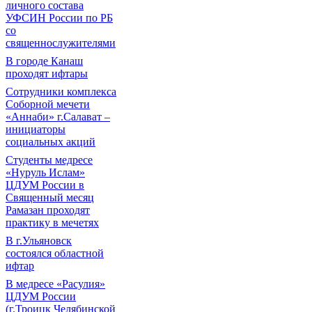
личного состава
УФСИН России по РБ
со
священнослужителями
В городе Канаш
проходят ифтары
Сотрудники комплекса
Соборной мечети
«Аннаби» г.Салават –
инициаторы
социальных акций
Cтуденты медресе
«Нуруль Ислам»
ЦДУМ России в
Священный месяц
Рамазан проходят
практику в мечетях
В г.Ульяновск
состоялся областной
ифтар
В медресе «Расулия»
ЦДУМ России
(г.Троицк Челябинской