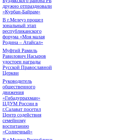
Буздякского района РБ
дружно отпраздновали
«Курбан-Байрам»
В г.Мелеуз прошел
зональный этап
республиканского
форума «Моя малая
Родина – Атайсал»
Муфтий Рамиль
Равилович Насыров
удостоен награды
Русской Православной
Церкви
Руководитель
общественного
движения
«Гибадуррахман»
ЦДУМ России в
г.Салават посетил
Центр содействия
семейному
воспитанию
«Солнечный»
В г.Мелеуз Республики