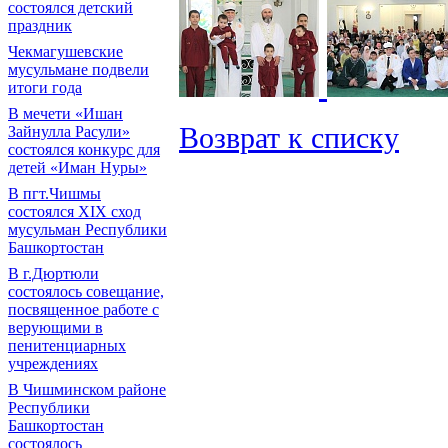
состоялся детский
праздник
Чекмагушевские
мусульмане подвели
итоги года
В мечети «Ишан
Возврат к списку
Зайнулла Расули»
состоялся конкурс для
детей «Иман Нуры»
В пгт.Чишмы
состоялся XIX сход
мусульман Республики
Башкортостан
В г.Дюртюли
состоялось совещание,
посвященное работе с
верующими в
пенитенциарных
учреждениях
В Чишминском районе
Республики
Башкортостан
состоялось