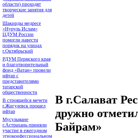
области) проходят
творческие занятия для
детей
Шакирды медресе
«Нуруль Ислам»
ЦДУМ России
помогли навести
порядок на улицах
г.Октябрьский
РДУМ Пермского края
и благотворительный
фонд «Ватан» провели
ифтар с
представителями
татарской
общественности
В г.Салават Р
В строящейся мечети
г.Жигулевск прошел
дружно отметил
ифтар
Мусульмане
Байрам»
г.Астрахань приняли
участие в ежегодном
этноконфессиональном