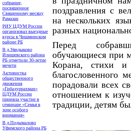
в праздничном нам
собрание,
поздравления с ве
посвященное
Священному месяцу
на нескольких язы
Рамазан
РИУ ЦДУМ России
разных национальн
организовал выездные
курсы в Чишминском
районе РБ
Перед собравш
В д.Уяндыково
обучающиеся при м
Илишевского района
РБ отметили 30-летие
Корана, стихи и
мечети
благословенного м
Активистка
общественного
порадовали всех с
движения
«Гибадуррахман»
отношением к изуч
ЦДУМ России
приняла участие в
традиции, детям бы
семинаре «Семья в
зоне особого
внимания»
В д.Подымалово
Уфимского района РБ