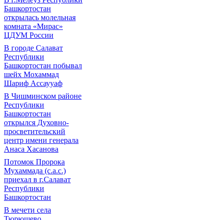
Башкортостан
открылась молельная
комната «Мирас»
ЦДУМ России
В городе Салават
Республики
Башкортостан побывал
шейх Мохаммад
Шариф Ассаууаф
В Чишминском районе
Республики
Башкортостан
открылся Духовно-
просветительский
центр имени генерала
Анаса Хасанова
Потомок Пророка
Мухаммада (с.а.с.)
приехал в г.Салават
Республики
Башкортостан
В мечети села
Тюрюшево