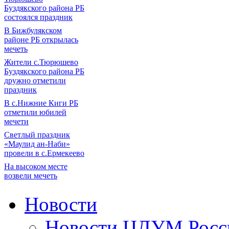
Буздякского района РБ
состоялся праздник
В Бижбулякском
районе РБ открылась
мечеть
Жители с.Тюрюшево
Буздякского района РБ
дружно отметили
праздник
В с.Нижние Киги РБ
отметили юбилей
мечети
Светлый праздник
«Маулид ан-Наби»
провели в с.Ермекеево
На высоком месте
возвели мечеть
Новости
Новости ЦДУМ Росс