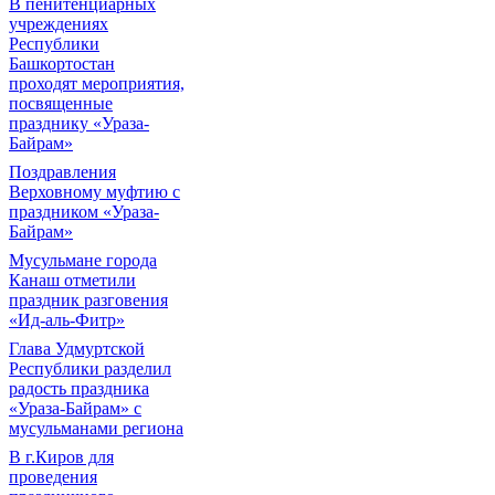
В пенитенциарных
учреждениях
Республики
Башкортостан
проходят мероприятия,
посвященные
празднику «Ураза-
Байрам»
Поздравления
Верховному муфтию с
праздником «Ураза-
Байрам»
Мусульмане города
Канаш отметили
праздник разговения
«Ид-аль-Фитр»
Глава Удмуртской
Республики разделил
радость праздника
«Ураза-Байрам» с
мусульманами региона
В г.Киров для
проведения